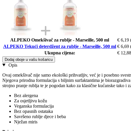
ALPEKO Omekšivač za rublje - Marseille, 500 ml
€ 6,19
ALPEKO Tekući deterdžent za rublje - Marseille, 500 ml
€ 6,69
Ukupna cijena:
€ 12,8
Dodaj oboje u vašu košaricu
Opis
Ovaj omekšivač nije samo ekološki prihvatljiv, već je i posebno svest
Njegova prirodna formulacija s biljnim surfaktantima je biorazgradiva i
strojno pranje rublja te je pogodan kako za klasične kućanske tako i z
Bez alergena
Za osjetljivu kožu
Veganska formulacija
Bez opasnih ostataka
Savršeno rublje djece i beba
Nježan miris