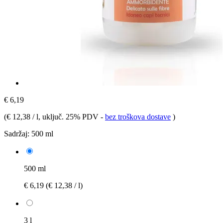
€ 6,19
(
€ 12,38 / l
, uključ. 25% PDV
-
bez troškova dostave
)
Sadržaj:
500 ml
500 ml
€ 6,19
(€ 12,38 / l)
3 l