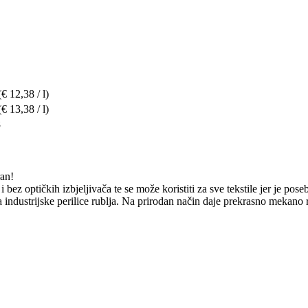
(€ 12,38 / l)
(€ 13,38 / l)
8
ran!
 bez optičkih izbjeljivača te se može koristiti za sve tekstile jer je pos
a industrijske perilice rublja. Na prirodan način daje prekrasno mekano 