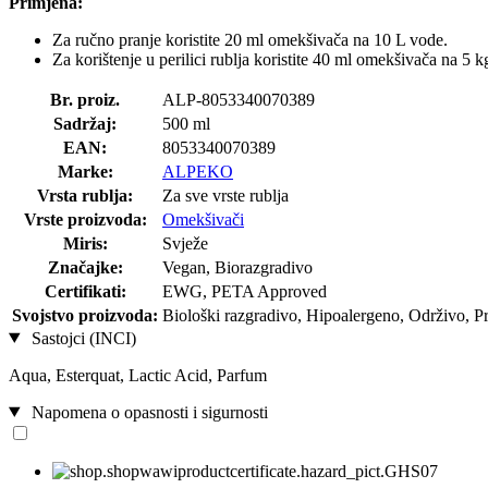
Primjena:
Za ručno pranje koristite 20 ml omekšivača na 10 L vode.
Za korištenje u perilici rublja koristite 40 ml omekšivača na 5 kg
Br. proiz.
ALP-8053340070389
Sadržaj:
500 ml
EAN:
8053340070389
Marke:
ALPEKO
Vrsta rublja:
Za sve vrste rublja
Vrste proizvoda:
Omekšivači
Miris:
Svježe
Značajke:
Vegan, Biorazgradivo
Certifikati:
EWG, PETA Approved
Svojstvo proizvoda:
Biološki razgradivo, Hipoalergeno, Održivo, Pr
Sastojci (INCI)
Aqua, Esterquat, Lactic Acid, Parfum
Napomena o opasnosti i sigurnosti