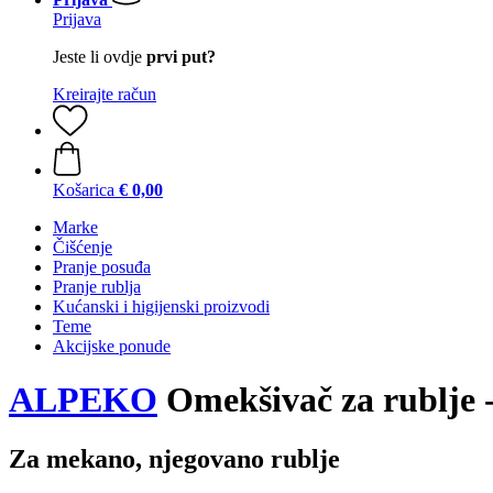
Prijava
Jeste li ovdje
prvi put?
Kreirajte račun
Košarica
€ 0,00
Marke
Čišćenje
Pranje posuđa
Pranje rublja
Kućanski i higijenski proizvodi
Teme
Akcijske ponude
ALPEKO
Omekšivač za rublje -
Za mekano, njegovano rublje