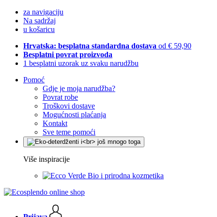
za navigaciju
Na sadržaj
u košaricu
Hrvatska: besplatna standardna dostava
od € 59,90
Besplatni povrat proizvoda
1 besplatni uzorak uz svaku narudžbu
Pomoć
Gdje je moja narudžba?
Povrat robe
Troškovi dostave
Mogućnosti plaćanja
Kontakt
Sve teme pomoći
Više inspiracije
Bio i prirodna kozmetika
Prijava