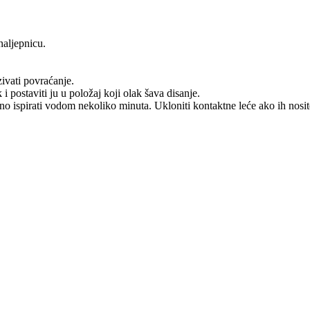
naljepnicu.
ati povraćanje.
ostaviti ju u položaj koji olak­ šava disanje.
 vodom nekoliko minuta. Ukloniti kontaktne leće ako ih nosite i ak