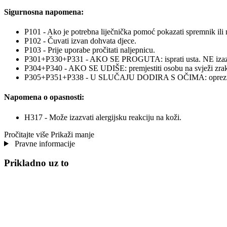
Sigurnosna napomena:
P101 - Ako je potrebna liječnička pomoć pokazati spremnik ili 
P102 - Čuvati izvan dohvata djece.
P103 - Prije uporabe pročitati naljepnicu.
P301+P330+P331 - AKO SE PROGUTA: isprati usta. NE izaziv
P304+P340 - AKO SE UDIŠE: premjestiti osobu na svježi zrak i p
P305+P351+P338 - U SLUČAJU DODIRA S OČIMA: oprezno ispirati
Napomena o opasnosti:
H317 - Može izazvati alergijsku reakciju na koži.
Pročitajte više
Prikaži manje
Pravne informacije
Prikladno uz to