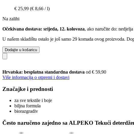
€ 25,99
(€ 8,66 / l)
Na zalihi
Očekivana dostava: srijeda, 12. kolovoza
, ako naručite do:
nedjelja
U našem skladištu ostalo je još samo 29 komada ovog proizvoda. Dopun
Dodajte u košaricu
Hrvatska: besplatna standardna dostava
od € 59,90
Više informacija o otpremi i dostavi
Značajke i prednosti
za sve tekstile i boje
biljna formula
biorazgradiv
Često naručeno zajedno sa ALPEKO Tekući deterdžent 