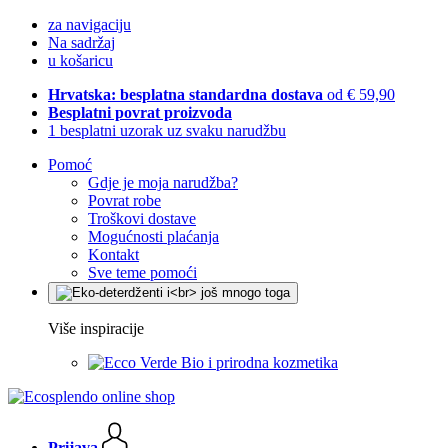
za navigaciju
Na sadržaj
u košaricu
Hrvatska: besplatna standardna dostava
od € 59,90
Besplatni povrat proizvoda
1 besplatni uzorak uz svaku narudžbu
Pomoć
Gdje je moja narudžba?
Povrat robe
Troškovi dostave
Mogućnosti plaćanja
Kontakt
Sve teme pomoći
Više inspiracije
Bio i prirodna kozmetika
Prijava