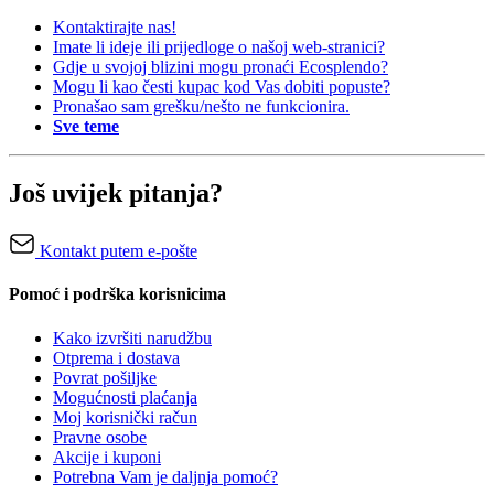
Kontaktirajte nas!
Imate li ideje ili prijedloge o našoj web-stranici?
Gdje u svojoj blizini mogu pronaći Ecosplendo?
Mogu li kao česti kupac kod Vas dobiti popuste?
Pronašao sam grešku/nešto ne funkcionira.
Sve teme
Još uvijek pitanja?
Kontakt putem e-pošte
Pomoć i podrška korisnicima
Kako izvršiti narudžbu
Otprema i dostava
Povrat pošiljke
Mogućnosti plaćanja
Moj korisnički račun
Pravne osobe
Akcije i kuponi
Potrebna Vam je daljnja pomoć?