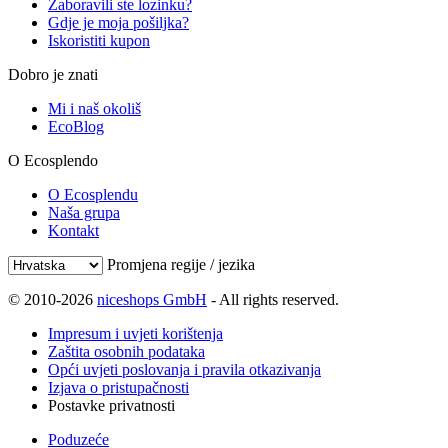
Zaboravili ste lozinku?
Gdje je moja pošiljka?
Iskoristiti kupon
Dobro je znati
Mi i naš okoliš
EcoBlog
O Ecosplendo
O Ecosplendu
Naša grupa
Kontakt
Promjena regije / jezika
© 2010-2026
niceshops GmbH
- All rights reserved.
Impresum i uvjeti korištenja
Zaštita osobnih podataka
Opći uvjeti poslovanja i pravila otkazivanja
Izjava o pristupačnosti
Postavke privatnosti
Poduzeće