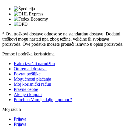
* Ovi troškovi dostave odnose se na standardnu ​​dostavu. Dodatni
troškovi mogu nastati npr. zbog težine, veličine ili svojstava
proizvoda. Ove podatke možete pronaći izravno u opisu proizvoda.
Pomoć i podrška korisnicima
Kako izvršiti narudžbu
Otprema i dostava
Povrat pošiljke
Mogućnosti plaćanja
Moj korisnički račun
Pravne osobe
Akcije i kuponi
Potrebna Vam je daljnja pomoć?
Moj račun
Prijava
Prijava