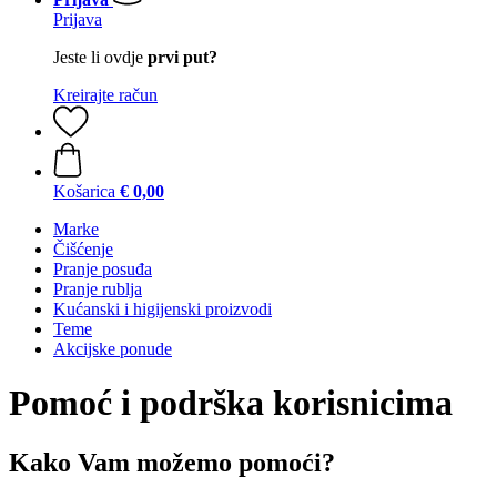
Prijava
Jeste li ovdje
prvi put?
Kreirajte račun
Košarica
€ 0,00
Marke
Čišćenje
Pranje posuđa
Pranje rublja
Kućanski i higijenski proizvodi
Teme
Akcijske ponude
Pomoć i podrška korisnicima
Kako Vam možemo pomoći?