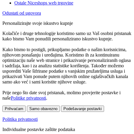
Ostale Niceshops web trgovine
Odustati od ugovora
Personalizirajte svoje iskustvo kupnje
Kolačiće i druge tehnologije koristimo samo uz Vaš osobni pristanak
kako bismo Vam ponudili personalizirano iskustvo kupnje.
Kako bismo to postigli, prikupljamo podatke o našim korisnicima,
njihovom ponašanju i uređajima. Koristimo ih za kontinuiranu
optimizaciju naše web stranice i prikazivanje personaliziranih oglasa
i sadržaja, kao i za analizu statistike korištenja. Također možemo
usporediti Vaše šifrirane podatke s vanjskim pružateljima usluga i
prikazivati Vam ponude putem njihovih online oglašivačkih kanala
samo ako već i sami koristite njihove usluge.
Prije nego što date svoj pristanak, molimo provjerite postavke i
naše
Politike privatnosti
.
Prihvaćam
Samo obavezno
Podešavanje postavki
Politika privatnosti
Individualne postavke zaštite podataka