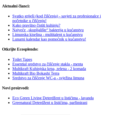
Aktualni članci:
Svatko griješi (kod čišćenja) - savjeti za profesionalce i
početnike u čišćenju!
Kako pravilno čistiti kuhinju?
Najveće „skupljalište“ bakterija u kućanstvu
Limunska kiselina - multitalent u kućanstvu
Lunarni kalendar kao pomoćnik u kućanstvu!
Otkrijte Ecosplendo:
Toilet Tapes
Essential sredstvo za čišćenje stakla - menta
Multikraft Kuhinjska krpa, zelena - 2 komada
Multikraft Bio Bokashi Terra
Sredstvo za čišćenje WC-a - svježina limuna
Novi proizvodi:
Eco Green Living Deterdžent u listićima - lavanda
Greenatural Deterdžent u listićima, parfimirani