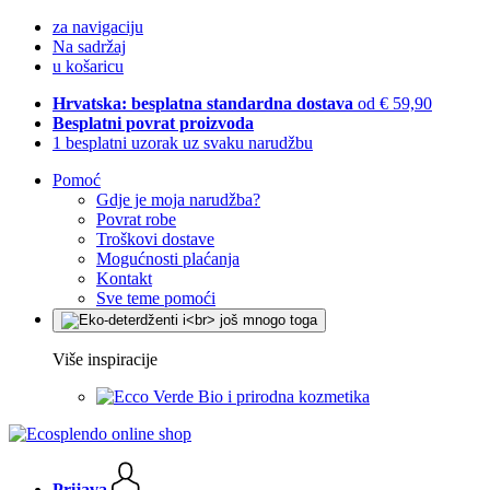
za navigaciju
Na sadržaj
u košaricu
Hrvatska: besplatna standardna dostava
od € 59,90
Besplatni povrat proizvoda
1 besplatni uzorak uz svaku narudžbu
Pomoć
Gdje je moja narudžba?
Povrat robe
Troškovi dostave
Mogućnosti plaćanja
Kontakt
Sve teme pomoći
Više inspiracije
Bio i prirodna kozmetika
Prijava