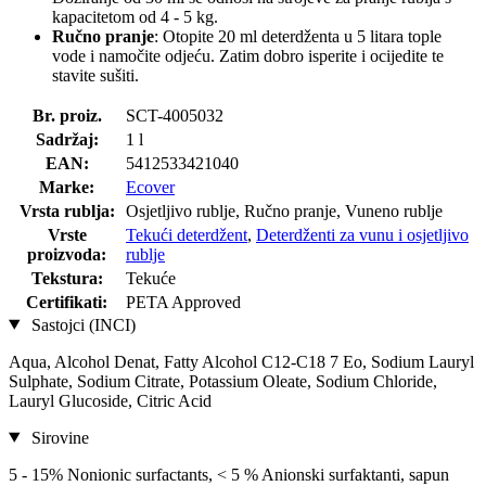
kapacitetom od 4 - 5 kg.
Ručno pranje
: Otopite 20 ml deterdženta u 5 litara tople
vode i namočite odjeću. Zatim dobro isperite i ocijedite te
stavite sušiti.
Br. proiz.
SCT-4005032
Sadržaj:
1 l
EAN:
5412533421040
Marke:
Ecover
Vrsta rublja:
Osjetljivo rublje, Ručno pranje, Vuneno rublje
Vrste
Tekući deterdžent
,
Deterdženti za vunu i osjetljivo
proizvoda:
rublje
Tekstura:
Tekuće
Certifikati:
PETA Approved
Sastojci (INCI)
Aqua, Alcohol Denat, Fatty Alcohol C12-C18 7 Eo, Sodium Lauryl
Sulphate, Sodium Citrate, Potassium Oleate, Sodium Chloride,
Lauryl Glucoside, Citric Acid
Sirovine
5 - 15% Nonionic surfactants, < 5 % Anionski surfaktanti, sapun