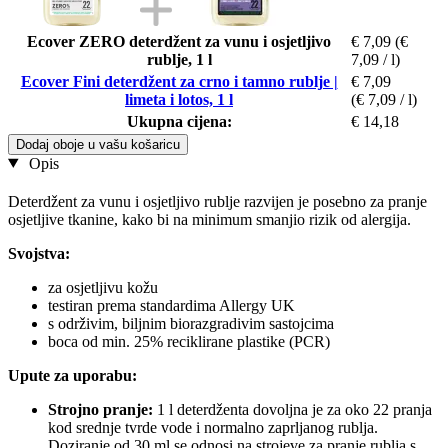
Ecover ZERO deterdžent za vunu i osjetljivo
€ 7,09
(€
rublje, 1 l
7,09 / l)
Ecover Fini deterdžent za crno i tamno rublje |
€ 7,09
limeta i lotos, 1 l
(€ 7,09 / l)
Ukupna cijena:
€ 14,18
Dodaj oboje u vašu košaricu
Opis
Deterdžent za vunu i osjetljivo rublje razvijen je posebno za pranje
osjetljive tkanine, kako bi na minimum smanjio rizik od alergija.
Svojstva:
za osjetljivu kožu
testiran prema standardima Allergy UK
s održivim, biljnim biorazgradivim sastojcima
boca od min. 25% reciklirane plastike (PCR)
Upute za uporabu:
Strojno pranje:
1 l deterdženta dovoljna je za oko 22 pranja
kod srednje tvrde vode i normalno zaprljanog rublja.
Doziranje od 30 ml se odnosi na strojeve za pranje rublja s