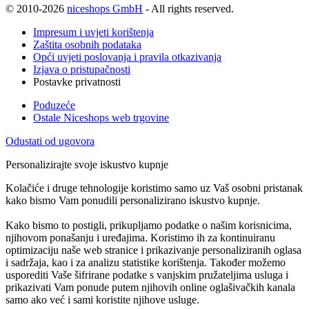
© 2010-2026
niceshops GmbH
- All rights reserved.
Impresum i uvjeti korištenja
Zaštita osobnih podataka
Opći uvjeti poslovanja i pravila otkazivanja
Izjava o pristupačnosti
Postavke privatnosti
Poduzeće
Ostale Niceshops web trgovine
Odustati od ugovora
Personalizirajte svoje iskustvo kupnje
Kolačiće i druge tehnologije koristimo samo uz Vaš osobni pristanak
kako bismo Vam ponudili personalizirano iskustvo kupnje.
Kako bismo to postigli, prikupljamo podatke o našim korisnicima,
njihovom ponašanju i uređajima. Koristimo ih za kontinuiranu
optimizaciju naše web stranice i prikazivanje personaliziranih oglasa
i sadržaja, kao i za analizu statistike korištenja. Također možemo
usporediti Vaše šifrirane podatke s vanjskim pružateljima usluga i
prikazivati Vam ponude putem njihovih online oglašivačkih kanala
samo ako već i sami koristite njihove usluge.