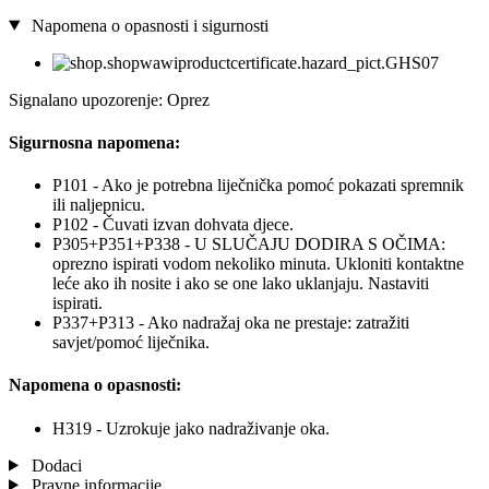
Napomena o opasnosti i sigurnosti
Signalano upozorenje: Oprez
Sigurnosna napomena:
P101 - Ako je potrebna liječnička pomoć pokazati spremnik
ili naljepnicu.
P102 - Čuvati izvan dohvata djece.
P305+P351+P338 - U SLUČAJU DODIRA S OČIMA:
oprezno ispirati vodom nekoliko minuta. Ukloniti kontaktne
leće ako ih nosite i ako se one lako uklanjaju. Nastaviti
ispirati.
P337+P313 - Ako nadražaj oka ne prestaje: zatražiti
savjet/pomoć liječnika.
Napomena o opasnosti:
H319 - Uzrokuje jako nadraživanje oka.
Dodaci
Pravne informacije