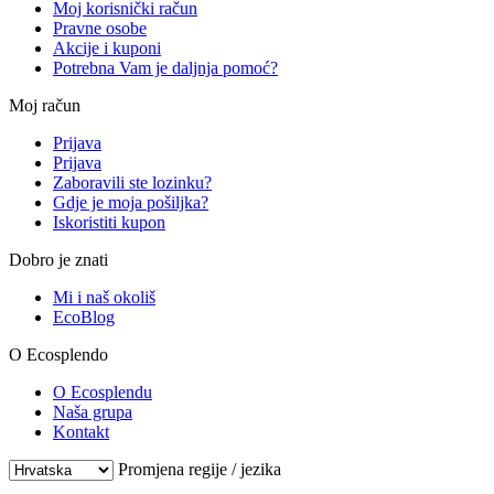
Moj korisnički račun
Pravne osobe
Akcije i kuponi
Potrebna Vam je daljnja pomoć?
Moj račun
Prijava
Prijava
Zaboravili ste lozinku?
Gdje je moja pošiljka?
Iskoristiti kupon
Dobro je znati
Mi i naš okoliš
EcoBlog
O Ecosplendo
O Ecosplendu
Naša grupa
Kontakt
Promjena regije / jezika