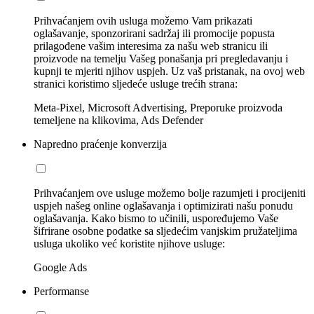
Prihvaćanjem ovih usluga možemo Vam prikazati
oglašavanje, sponzorirani sadržaj ili promocije popusta
prilagođene vašim interesima za našu web stranicu ili
proizvode na temelju Vašeg ponašanja pri pregledavanju i
kupnji te mjeriti njihov uspjeh. Uz vaš pristanak, na ovoj web
stranici koristimo sljedeće usluge trećih strana:
Meta-Pixel, Microsoft Advertising, Preporuke proizvoda
temeljene na klikovima, Ads Defender
Napredno praćenje konverzija
Prihvaćanjem ove usluge možemo bolje razumjeti i procijeniti
uspjeh našeg online oglašavanja i optimizirati našu ponudu
oglašavanja. Kako bismo to učinili, uspoređujemo Vaše
šifrirane osobne podatke sa sljedećim vanjskim pružateljima
usluga ukoliko već koristite njihove usluge:
Google Ads
Performanse