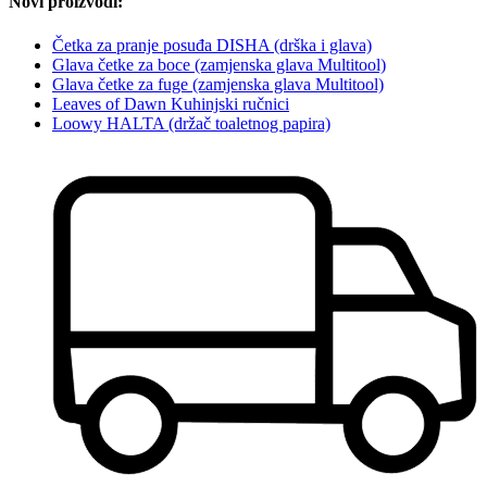
Novi proizvodi:
Četka za pranje posuđa DISHA (drška i glava)
Glava četke za boce (zamjenska glava Multitool)
Glava četke za fuge (zamjenska glava Multitool)
Leaves of Dawn Kuhinjski ručnici
Loowy HALTA (držač toaletnog papira)