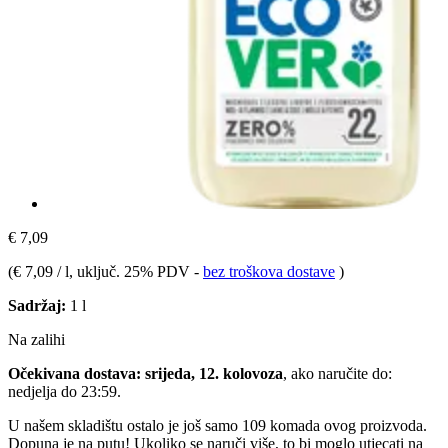
€ 7,09
(
€ 7,09 / l
, uključ. 25% PDV
-
bez troškova dostave
)
Sadržaj:
1 l
Na zalihi
Očekivana dostava: srijeda, 12. kolovoza
, ako naručite do:
nedjelja do 23:59
.
U našem skladištu ostalo je još samo 109 komada ovog proizvoda.
Dopuna je na putu! Ukoliko se naruči više, to bi moglo utjecati na