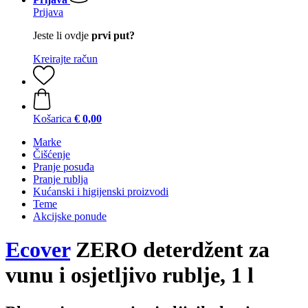
Prijava
Jeste li ovdje
prvi put?
Kreirajte račun
Košarica
€ 0,00
Marke
Čišćenje
Pranje posuđa
Pranje rublja
Kućanski i higijenski proizvodi
Teme
Akcijske ponude
Ecover
ZERO deterdžent za
vunu i osjetljivo rublje, 1 l