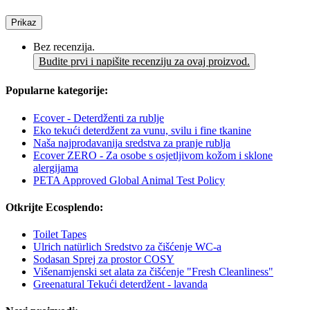
Prikaz
Bez recenzija.
Budite prvi i napišite recenziju za ovaj proizvod.
Popularne kategorije:
Ecover - Deterdženti za rublje
Eko tekući deterdžent za vunu, svilu i fine tkanine
Naša najprodavanija sredstva za pranje rublja
Ecover ZERO - Za osobe s osjetljivom kožom i sklone
alergijama
PETA Approved Global Animal Test Policy
Otkrijte Ecosplendo:
Toilet Tapes
Ulrich natürlich Sredstvo za čišćenje WC-a
Sodasan Sprej za prostor COSY
Višenamjenski set alata za čišćenje "Fresh Cleanliness"
Greenatural Tekući deterdžent - lavanda