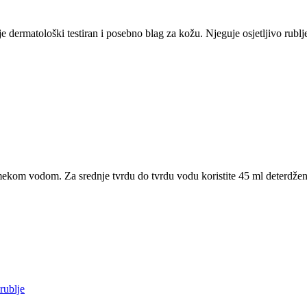
 je dermatološki testiran i posebno blag za kožu. Njeguje osjetljivo rubl
 s mekom vodom. Za srednje tvrdu do tvrdu vodu koristite 45 ml deterdžen
rublje