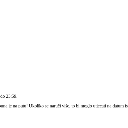
 do 23:59
.
a je na putu! Ukoliko se naruči više, to bi moglo utjecati na datum i