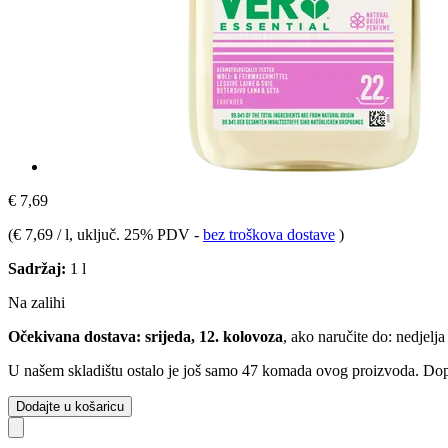
€ 7,69
(
€ 7,69 / l
, uključ. 25% PDV
-
bez troškova dostave
)
Sadržaj:
1 l
Na zalihi
Očekivana dostava: srijeda, 12. kolovoza
, ako naručite do:
nedjelja
U našem skladištu ostalo je još samo 47 komada ovog proizvoda. Dopun
Dodajte u košaricu