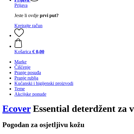
Prijava
Jeste li ovdje
prvi put?
Kreirajte račun
Košarica
€ 0,00
Marke
Čišćenje
Pranje posuđa
Pranje rublja
Kućanski i higijenski proizvodi
Teme
Akcijske ponude
Ecover
Essential deterdžent za vu
Pogodan za osjetljivu kožu