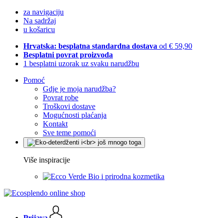
za navigaciju
Na sadržaj
u košaricu
Hrvatska: besplatna standardna dostava
od € 59,90
Besplatni povrat proizvoda
1 besplatni uzorak uz svaku narudžbu
Pomoć
Gdje je moja narudžba?
Povrat robe
Troškovi dostave
Mogućnosti plaćanja
Kontakt
Sve teme pomoći
Više inspiracije
Bio i prirodna kozmetika
Prijava