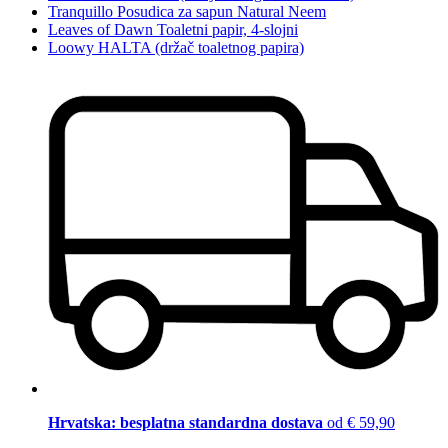
Tranquillo Posudica za sapun Natural Neem
Leaves of Dawn Toaletni papir, 4-slojni
Loowy HALTA (držač toaletnog papira)
Hrvatska: besplatna standardna dostava
od € 59,90