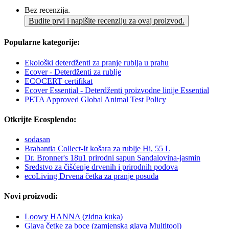
Bez recenzija.
Budite prvi i napišite recenziju za ovaj proizvod.
Popularne kategorije:
Ekološki deterdženti za pranje rublja u prahu
Ecover - Deterdženti za rublje
ECOCERT certifikat
Ecover Essential - Deterdženti proizvodne linije Essential
PETA Approved Global Animal Test Policy
Otkrijte Ecosplendo:
sodasan
Brabantia Collect-It košara za rublje Hi, 55 L
Dr. Bronner's 18u1 prirodni sapun Sandalovina-jasmin
Sredstvo za čišćenje drvenih i prirodnih podova
ecoLiving Drvena četka za pranje posuđa
Novi proizvodi:
Loowy HANNA (zidna kuka)
Glava četke za boce (zamjenska glava Multitool)