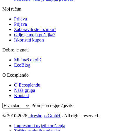
Moj račun
Prijava
Prijava
Zaboravili ste lozinku?
Gdje je moja pošiljka?
Iskoristiti kupon
Dobro je znati
Mi i naš okoliš
EcoBlog
O Ecosplendo
O Ecosplendu
Naša grupa
Kontakt
Promjena regije / jezika
© 2010-2026
niceshops GmbH
- All rights reserved.
Impresum i uvjeti korištenja
Zaštita osobnih podataka