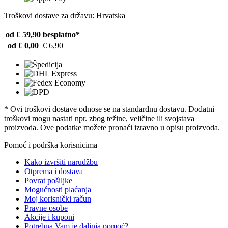
Troškovi dostave za državu: Hrvatska
od € 59,90
besplatno*
od € 0,00
€ 6,90
* Ovi troškovi dostave odnose se na standardnu ​​dostavu. Dodatni
troškovi mogu nastati npr. zbog težine, veličine ili svojstava
proizvoda. Ove podatke možete pronaći izravno u opisu proizvoda.
Pomoć i podrška korisnicima
Kako izvršiti narudžbu
Otprema i dostava
Povrat pošiljke
Mogućnosti plaćanja
Moj korisnički račun
Pravne osobe
Akcije i kuponi
Potrebna Vam je daljnja pomoć?