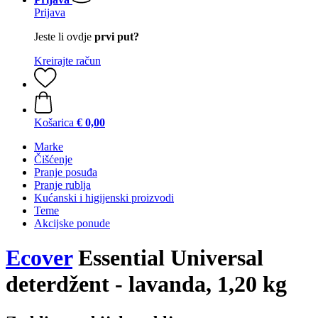
Prijava
Jeste li ovdje
prvi put?
Kreirajte račun
Košarica
€ 0,00
Marke
Čišćenje
Pranje posuđa
Pranje rublja
Kućanski i higijenski proizvodi
Teme
Akcijske ponude
Ecover
Essential Universal
deterdžent - lavanda, 1,20 kg