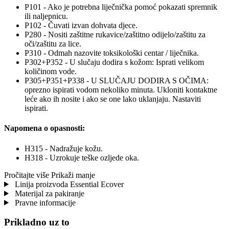
P101 - Ako je potrebna liječnička pomoć pokazati spremnik
ili naljepnicu.
P102 - Čuvati izvan dohvata djece.
P280 - Nositi zaštitne rukavice/zaštitno odijelo/zaštitu za
oči/zaštitu za lice.
P310 - Odmah nazovite toksikološki centar / liječnika.
P302+P352 - U slučaju dodira s kožom: Isprati velikom
količinom vode.
P305+P351+P338 - U SLUČAJU DODIRA S OČIMA:
oprezno ispirati vodom nekoliko minuta. Ukloniti kontaktne
leće ako ih nosite i ako se one lako uklanjaju. Nastaviti
ispirati.
Napomena o opasnosti:
H315 - Nadražuje kožu.
H318 - Uzrokuje teške ozljede oka.
Pročitajte više
Prikaži manje
Linija proizvoda Essential Ecover
Materijal za pakiranje
Pravne informacije
Prikladno uz to