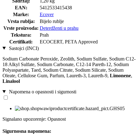
Sadržaj:
1,20 kg
EAN:
5412533415438
Marke:
Ecover
Vrsta rublja:
Bijelo rublje
Vrste proizvoda:
Deterdženti u prahu
Tekstura:
Prah
Certifikati:
ECOCERT, PETA Approved
Sastojci (INCI)
Sodium Carbonate Peroxide, Zeolith, Sodium Sulfate, Sodium C12-
18 Alkyl Sulfate, Sodium Carbonate, C12-14 Pareth-12, Sodium
Polyaspartate, Taed, Sodium Citrate, Sodium Silicate, Sodium
Oleate, Cellulose Gum, Parfum, Laureth-3, Laureth-9,
Limonene
,
Linalool
Napomena o opasnosti i sigurnosti
Signalano upozorenje: Opasnost
Sigurnosna napomena: