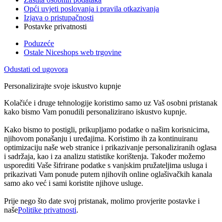
Opći uvjeti poslovanja i pravila otkazivanja
Izjava o pristupačnosti
Postavke privatnosti
Poduzeće
Ostale Niceshops web trgovine
Odustati od ugovora
Personalizirajte svoje iskustvo kupnje
Kolačiće i druge tehnologije koristimo samo uz Vaš osobni pristanak
kako bismo Vam ponudili personalizirano iskustvo kupnje.
Kako bismo to postigli, prikupljamo podatke o našim korisnicima,
njihovom ponašanju i uređajima. Koristimo ih za kontinuiranu
optimizaciju naše web stranice i prikazivanje personaliziranih oglasa
i sadržaja, kao i za analizu statistike korištenja. Također možemo
usporediti Vaše šifrirane podatke s vanjskim pružateljima usluga i
prikazivati Vam ponude putem njihovih online oglašivačkih kanala
samo ako već i sami koristite njihove usluge.
Prije nego što date svoj pristanak, molimo provjerite postavke i
naše
Politike privatnosti
.