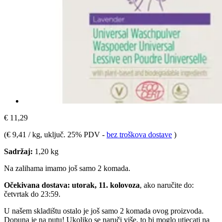
€ 11,29
(
€ 9,41 / kg
, uključ. 25% PDV
-
bez troškova dostave
)
Sadržaj:
1,20 kg
Na zalihama imamo još samo 2 komada.
Očekivana dostava: utorak, 11. kolovoza
, ako naručite do:
četvrtak do 23:59
.
U našem skladištu ostalo je još samo 2 komada ovog proizvoda.
Dopuna je na putu! Ukoliko se naruči više, to bi moglo utjecati na