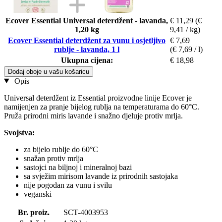
Ecover Essential Universal deterdžent - lavanda,
€ 11,29
(€
1,20 kg
9,41 / kg)
Ecover Essential deterdžent za vunu i osjetljivo
€ 7,69
rublje - lavanda, 1 l
(€ 7,69 / l)
Ukupna cijena:
€ 18,98
Dodaj oboje u vašu košaricu
Opis
Universal deterdžent iz Essential proizvodne linije Ecover je
namijenjen za pranje bijelog rublja na temperaturama do 60°C.
Pruža prirodni miris lavande i snažno djeluje protiv mrlja.
Svojstva:
za bijelo rublje do 60°C
snažan protiv mrlja
sastojci na biljnoj i mineralnoj bazi
sa svježim mirisom lavande iz prirodnih sastojaka
nije pogodan za vunu i svilu
veganski
Br. proiz.
SCT-4003953