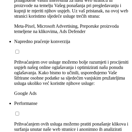
prilagođene vašim interesima za našu web stranicu ili
proizvode na temelju Vašeg ponašanja pri pregledavanju i
kupnji te mjeriti njihov uspjeh. Uz vaš pristanak, na ovoj web
stranici koristimo sljedeće usluge trećih strana:
Meta-Pixel, Microsoft Advertising, Preporuke proizvoda
temeljene na klikovima, Ads Defender
Napredno praćenje konverzija
Prihvaćanjem ove usluge možemo bolje razumjeti i procijeniti
uspjeh našeg online oglašavanja i optimizirati našu ponudu
oglašavanja. Kako bismo to učinili, uspoređujemo Vaše
šifrirane osobne podatke sa sljedećim vanjskim pružateljima
usluga ukoliko već koristite njihove usluge:
Google Ads
Performanse
Prihvaćanjem ovih usluga možemo pratiti ponašanje klikova i
surfanja unutar naše web stranice i anonimno ih analizirati