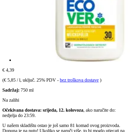
€ 4,39
(
€ 5,85 / l
, uključ. 25% PDV
-
bez troškova dostave
)
Sadržaj:
750 ml
Na zalihi
Očekivana dostava: srijeda, 12. kolovoza
, ako naručite do:
nedjelja do 23:59
.
U našem skladištu ostao je još samo 81 komad ovog proizvoda.
Dopuna je na putu! Ukoliko se naruči više, to bi moglo utjecati na