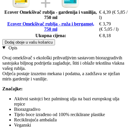
Ecover Omekšivač rublja - gardenija i vanilija,
€ 4,39
(€ 5,85 /
750 ml
l)
Ecover Omekšivač rublja - ruža i bergamot,
€ 3,79
750 ml
(€ 5,05 / l)
Ukupna cijena:
€ 8,18
Dodaj oboje u vašu košaricu
Opis
Ovaj omekšivač s ekološki prihvatljivim sastavom biorazgradivih
sastojaka biljnog podrijetla zaglađuje, štiti i oblaže tekstilna vlakna
vašeg rublja.
Odjeća postaje izuzetno mekana i podatna, a zadržava se nježan
miris gardenije i vanilije.
Značajke:
Aktivni sastojci bez palminog ulja na bazi europskog ulja
repice
Biorazgradivo
Tijelo boce izrađeno od 100% reciklirane plastike
Reciklirajuća ambalaža
Veganski