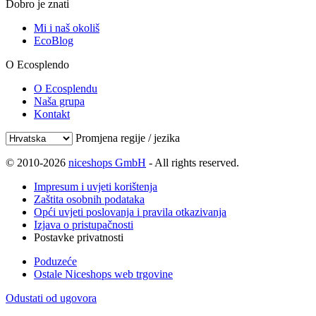
Dobro je znati
Mi i naš okoliš
EcoBlog
O Ecosplendo
O Ecosplendu
Naša grupa
Kontakt
Promjena regije / jezika
© 2010-2026
niceshops GmbH
- All rights reserved.
Impresum i uvjeti korištenja
Zaštita osobnih podataka
Opći uvjeti poslovanja i pravila otkazivanja
Izjava o pristupačnosti
Postavke privatnosti
Poduzeće
Ostale Niceshops web trgovine
Odustati od ugovora