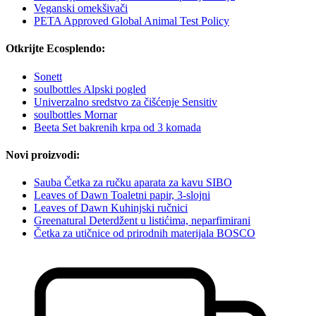
Veganski omekšivači
PETA Approved Global Animal Test Policy
Otkrijte Ecosplendo:
Sonett
soulbottles Alpski pogled
Univerzalno sredstvo za čišćenje Sensitiv
soulbottles Mornar
Beeta Set bakrenih krpa od 3 komada
Novi proizvodi:
Sauba Četka za ručku aparata za kavu SIBO
Leaves of Dawn Toaletni papir, 3-slojni
Leaves of Dawn Kuhinjski ručnici
Greenatural Deterdžent u listićima, neparfimirani
Četka za utičnice od prirodnih materijala BOSCO