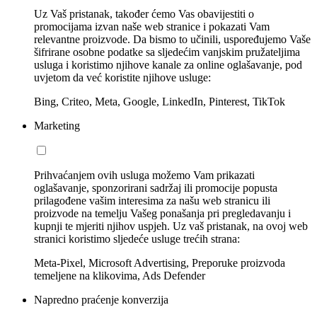
Uz Vaš pristanak, također ćemo Vas obavijestiti o
promocijama izvan naše web stranice i pokazati Vam
relevantne proizvode. Da bismo to učinili, uspoređujemo Vaše
šifrirane osobne podatke sa sljedećim vanjskim pružateljima
usluga i koristimo njihove kanale za online oglašavanje, pod
uvjetom da već koristite njihove usluge:
Bing, Criteo, Meta, Google, LinkedIn, Pinterest, TikTok
Marketing
Prihvaćanjem ovih usluga možemo Vam prikazati
oglašavanje, sponzorirani sadržaj ili promocije popusta
prilagođene vašim interesima za našu web stranicu ili
proizvode na temelju Vašeg ponašanja pri pregledavanju i
kupnji te mjeriti njihov uspjeh. Uz vaš pristanak, na ovoj web
stranici koristimo sljedeće usluge trećih strana:
Meta-Pixel, Microsoft Advertising, Preporuke proizvoda
temeljene na klikovima, Ads Defender
Napredno praćenje konverzija