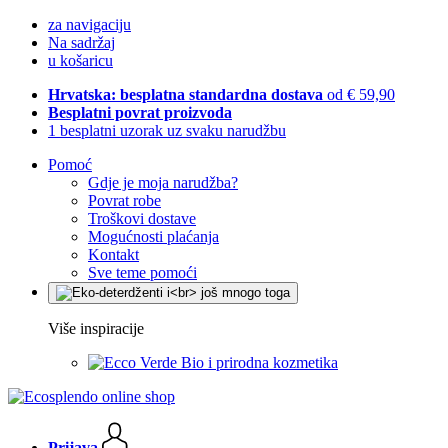
za navigaciju
Na sadržaj
u košaricu
Hrvatska: besplatna standardna dostava
od € 59,90
Besplatni povrat proizvoda
1 besplatni uzorak uz svaku narudžbu
Pomoć
Gdje je moja narudžba?
Povrat robe
Troškovi dostave
Mogućnosti plaćanja
Kontakt
Sve teme pomoći
Više inspiracije
Bio i prirodna kozmetika
Prijava