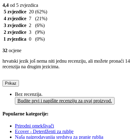
4,4
od 5 zvjezdica
5 zvjezdice
20
(62%)
4 zvjezdice
7
(21%)
3 zvjezdice
2
(6%)
2 zvjezdice
3
(9%)
1 zvjezdica
0
(0%)
32
ocjene
hrvatski jezik još nema niti jednu recenziju, ali možete pronaći 14
recenzija na drugim jezicima.
Prikaz
Bez recenzija.
Budite prvi i napišite recenziju za ovaj proizvod.
Popularne kategorije:
Prirodni omekšivači
Ecover - Deterdženti za rublje
Naša najprodavanija sredstva za pranje rublja