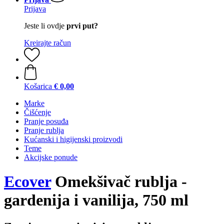
Prijava
Jeste li ovdje
prvi put?
Kreirajte račun
Košarica
€ 0,00
Marke
Čišćenje
Pranje posuđa
Pranje rublja
Kućanski i higijenski proizvodi
Teme
Akcijske ponude
Ecover
Omekšivač rublja -
gardenija i vanilija, 750 ml