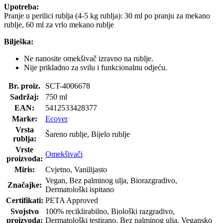
Upotreba:
Pranje u perilici rublja (4-5 kg ​​rublja): 30 ml po pranju za mekano
rublje, 60 ml za vrlo mekano rublje
Bilješka:
Ne nanosite omekšivač izravno na rublje.
Nije prikladno za svilu i funkcionalnu odjeću.
Br. proiz.
SCT-4006678
Sadržaj:
750 ml
EAN:
5412533428377
Marke:
Ecover
Vrsta
Šareno rublje, Bijelo rublje
rublja:
Vrste
Omekšivači
proizvoda:
Miris:
Cvjetno, Vanilijasto
Vegan, Bez palminog ulja, Biorazgradivo,
Značajke:
Dermatološki ispitano
Certifikati:
PETA Approved
Svojstvo
100% reciklirabilno, Biološki razgradivo,
proizvoda:
Dermatološki testirano, Bez palminog ulja, Vegansko