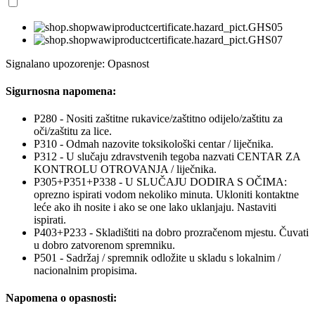
Signalano upozorenje: Opasnost
Sigurnosna napomena:
P280 - Nositi zaštitne rukavice/zaštitno odijelo/zaštitu za
oči/zaštitu za lice.
P310 - Odmah nazovite toksikološki centar / liječnika.
P312 - U slučaju zdravstvenih tegoba nazvati CENTAR ZA
KONTROLU OTROVANJA / liječnika.
P305+P351+P338 - U SLUČAJU DODIRA S OČIMA:
oprezno ispirati vodom nekoliko minuta. Ukloniti kontaktne
leće ako ih nosite i ako se one lako uklanjaju. Nastaviti
ispirati.
P403+P233 - Skladištiti na dobro prozračenom mjestu. Čuvati
u dobro zatvorenom spremniku.
P501 - Sadržaj / spremnik odložite u skladu s lokalnim /
nacionalnim propisima.
Napomena o opasnosti: