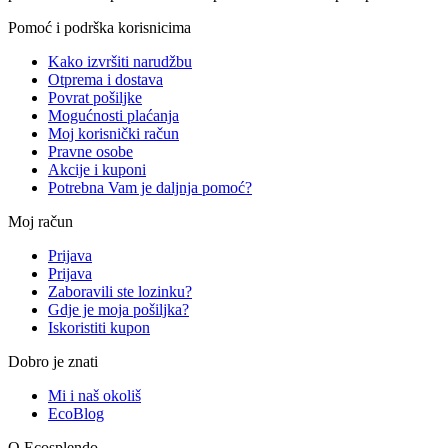
Pomoć i podrška korisnicima
Kako izvršiti narudžbu
Otprema i dostava
Povrat pošiljke
Mogućnosti plaćanja
Moj korisnički račun
Pravne osobe
Akcije i kuponi
Potrebna Vam je daljnja pomoć?
Moj račun
Prijava
Prijava
Zaboravili ste lozinku?
Gdje je moja pošiljka?
Iskoristiti kupon
Dobro je znati
Mi i naš okoliš
EcoBlog
O Ecosplendo