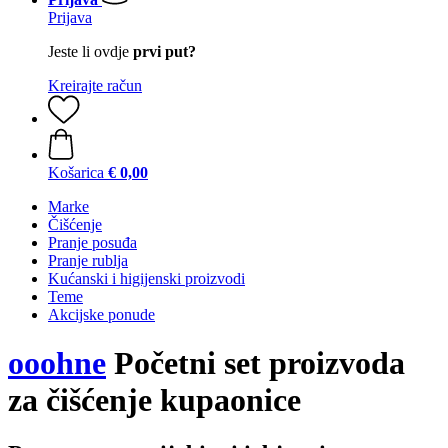
Prijava
Jeste li ovdje
prvi put?
Kreirajte račun
Košarica
€ 0,00
Marke
Čišćenje
Pranje posuđa
Pranje rublja
Kućanski i higijenski proizvodi
Teme
Akcijske ponude
ooohne
Početni set proizvoda
za čišćenje kupaonice