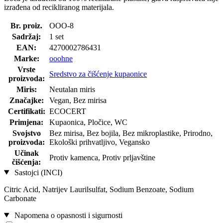
izrađena od recikliranog materijala.
Br. proiz.
OOO-8
Sadržaj:
1 set
EAN:
4270002786431
Marke:
ooohne
Vrste
Sredstvo za čišćenje kupaonice
proizvoda:
Miris:
Neutalan miris
Značajke:
Vegan, Bez mirisa
Certifikati:
ECOCERT
Primjena:
Kupaonica, Pločice, WC
Svojstvo
Bez mirisa, Bez bojila, Bez mikroplastike, Prirodno,
proizvoda:
Ekološki prihvatljivo, Vegansko
Učinak
Protiv kamenca, Protiv prljavštine
čišćenja:
Sastojci (INCI)
Citric Acid, Natrijev Laurilsulfat, Sodium Benzoate, Sodium
Carbonate
Napomena o opasnosti i sigurnosti