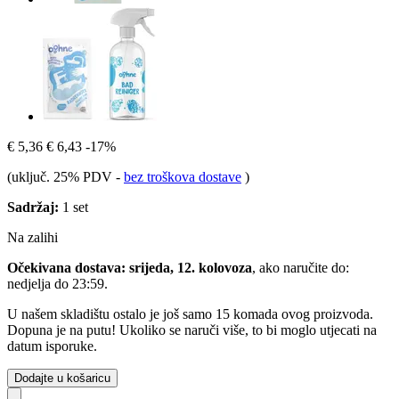
€ 5,36
€ 6,43
-17%
(uključ. 25% PDV
-
bez troškova dostave
)
Sadržaj:
1 set
Na zalihi
Očekivana dostava: srijeda, 12. kolovoza
, ako naručite do:
nedjelja do 23:59
.
U našem skladištu ostalo je još samo 15 komada ovog proizvoda.
Dopuna je na putu! Ukoliko se naruči više, to bi moglo utjecati na
datum isporuke.
Dodajte u košaricu