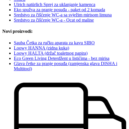
Ulrich natürlich Sprej za uklanjanje kamenca
Eko spužva za pranje posuđa - paket od 2 komada
Sredstvo za čišćenje WC-a sa svježim mirisom limuna
Sredstvo za čišćenje WC-a - Ocat od maline
Novi proizvodi:
Sauba Četka za ručku aparata za kavu SIBO
Loowy HANNA (zidna kuka)
Loowy HALTA (držač toaletnog papira)
Eco Green Living Deterdžent u listićima - bez mirisa
Glava četke za pranje posuđa (zamjenska glava DISHA i
Multitool)