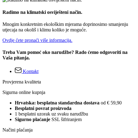
Radimo na klimatski osviješteni način.
Mnogim konkretnim ekološkim mjerama doprinosimo smanjenju
utjecaja na okoliš i klimu koliko je moguće.
Ovdje ćete pronaći više informacija.
Treba Vam pomoć oko narudžbe? Rado ćemo odgovoriti na
Vaša pitanja.
Kontakt
Provjerena kvaliteta
Sigurna online kupnja
Hrvatska: besplatna standardna dostava
od € 59,90
Besplatni povrat proizvoda
1 besplatni uzorak uz svaku narudžbu
Sigurno plaćanje
SSL šifriranjem
Načini plaćanja