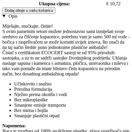
Ukupna cijena:
€ 10,72
Dodaj oboje u vašu košaricu
Opis
Miješajte, mućkajte, čistite!
S ovim pametnim setom možete jednostavno sami izmiješati svoje
sredstvo za čišćenje kupaonice, potrebno vam je samo 500 ml vode -
bočica s raspršivačem se može koristiti uvijek iznova, što znači da
na taj način štedite puno jednokratne plastične ambalaže!
Čistač s certifikatom ECOCERT sastoji se od 95% prirodnih
sastojaka, a uz to ne sadrži sastojke životinjskog podrijetla. Uklanja
naslage sapuna i kamenca s armatura, pločica, umivaonika i tuševa i
tako vam pomaže da imate blistavo čistu kupaonicu na prirodan
način, bez dosadnog ambalažnog otpada!
Učinkovito i snažno
Prirodna formulacija
Nježno prema okolišu i vodi
Bez mikroplastike
Smanjene emisije transporta
Bez mirisa i bojila
Smanjuje plastični otpad
Napomena:
Boca je izrađena od 100% reciklirane plastike, glava raspršivača nije