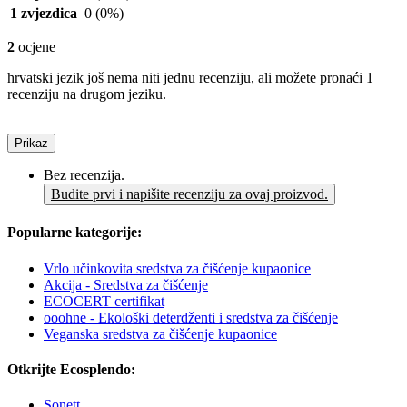
1 zvjezdica
0
(0%)
2
ocjene
hrvatski jezik još nema niti jednu recenziju, ali možete pronaći 1
recenziju na drugom jeziku.
Prikaz
Bez recenzija.
Budite prvi i napišite recenziju za ovaj proizvod.
Popularne kategorije:
Vrlo učinkovita sredstva za čišćenje kupaonice
Akcija - Sredstva za čišćenje
ECOCERT certifikat
ooohne - Ekološki deterdženti i sredstva za čišćenje
Veganska sredstva za čišćenje kupaonice
Otkrijte Ecosplendo:
Sonett