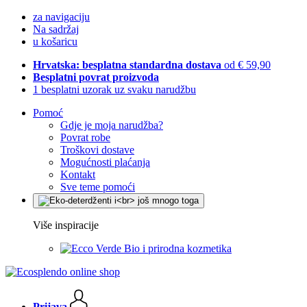
za navigaciju
Na sadržaj
u košaricu
Hrvatska: besplatna standardna dostava
od € 59,90
Besplatni povrat proizvoda
1 besplatni uzorak uz svaku narudžbu
Pomoć
Gdje je moja narudžba?
Povrat robe
Troškovi dostave
Mogućnosti plaćanja
Kontakt
Sve teme pomoći
Više inspiracije
Bio i prirodna kozmetika
Prijava