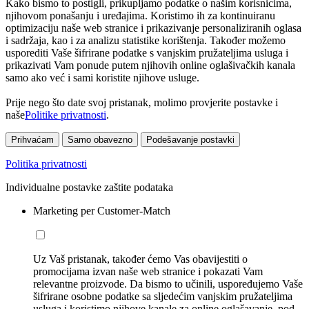
Kako bismo to postigli, prikupljamo podatke o našim korisnicima,
njihovom ponašanju i uređajima. Koristimo ih za kontinuiranu
optimizaciju naše web stranice i prikazivanje personaliziranih oglasa
i sadržaja, kao i za analizu statistike korištenja. Također možemo
usporediti Vaše šifrirane podatke s vanjskim pružateljima usluga i
prikazivati Vam ponude putem njihovih online oglašivačkih kanala
samo ako već i sami koristite njihove usluge.
Prije nego što date svoj pristanak, molimo provjerite postavke i
naše
Politike privatnosti
.
Prihvaćam
Samo obavezno
Podešavanje postavki
Politika privatnosti
Individualne postavke zaštite podataka
Marketing per Customer-Match
Uz Vaš pristanak, također ćemo Vas obavijestiti o
promocijama izvan naše web stranice i pokazati Vam
relevantne proizvode. Da bismo to učinili, uspoređujemo Vaše
šifrirane osobne podatke sa sljedećim vanjskim pružateljima
usluga i koristimo njihove kanale za online oglašavanje, pod