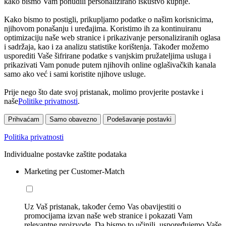
kako bismo Vam ponudili personalizirano iskustvo kupnje.
Kako bismo to postigli, prikupljamo podatke o našim korisnicima,
njihovom ponašanju i uređajima. Koristimo ih za kontinuiranu
optimizaciju naše web stranice i prikazivanje personaliziranih oglasa
i sadržaja, kao i za analizu statistike korištenja. Također možemo
usporediti Vaše šifrirane podatke s vanjskim pružateljima usluga i
prikazivati Vam ponude putem njihovih online oglašivačkih kanala
samo ako već i sami koristite njihove usluge.
Prije nego što date svoj pristanak, molimo provjerite postavke i
naše
Politike privatnosti
.
Prihvaćam
Samo obavezno
Podešavanje postavki
Politika privatnosti
Individualne postavke zaštite podataka
Marketing per Customer-Match
Uz Vaš pristanak, također ćemo Vas obavijestiti o
promocijama izvan naše web stranice i pokazati Vam
relevantne proizvode. Da bismo to učinili, uspoređujemo Vaše