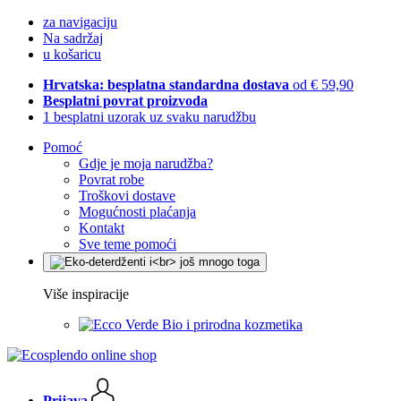
za navigaciju
Na sadržaj
u košaricu
Hrvatska: besplatna standardna dostava
od € 59,90
Besplatni povrat proizvoda
1 besplatni uzorak uz svaku narudžbu
Pomoć
Gdje je moja narudžba?
Povrat robe
Troškovi dostave
Mogućnosti plaćanja
Kontakt
Sve teme pomoći
Više inspiracije
Bio i prirodna kozmetika
Prijava