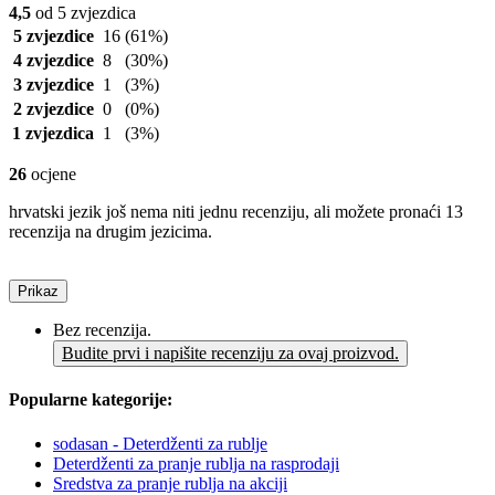
4,5
od 5 zvjezdica
5 zvjezdice
16
(61%)
4 zvjezdice
8
(30%)
3 zvjezdice
1
(3%)
2 zvjezdice
0
(0%)
1 zvjezdica
1
(3%)
26
ocjene
hrvatski jezik još nema niti jednu recenziju, ali možete pronaći 13
recenzija na drugim jezicima.
Prikaz
Bez recenzija.
Budite prvi i napišite recenziju za ovaj proizvod.
Popularne kategorije:
sodasan - Deterdženti za rublje
Deterdženti za pranje rublja na rasprodaji
Sredstva za pranje rublja na akciji