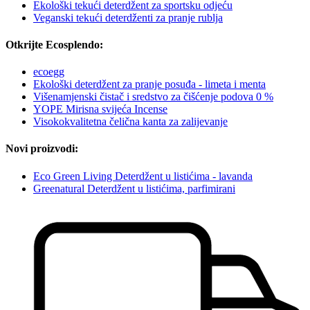
Ekološki tekući deterdžent za sportsku odjeću
Veganski tekući deterdženti za pranje rublja
Otkrijte Ecosplendo:
ecoegg
Ekološki deterdžent za pranje posuđa - limeta i menta
Višenamjenski čistač i sredstvo za čišćenje podova 0 %
YOPE Mirisna svijeća Incense
Visokokvalitetna čelična kanta za zalijevanje
Novi proizvodi:
Eco Green Living Deterdžent u listićima - lavanda
Greenatural Deterdžent u listićima, parfimirani