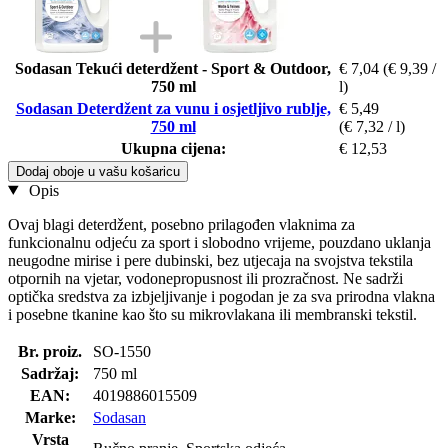
Sodasan Tekući deterdžent - Sport & Outdoor,
€ 7,04
(€ 9,39 /
750 ml
l)
Sodasan Deterdžent za vunu i osjetljivo rublje,
€ 5,49
750 ml
(€ 7,32 / l)
Ukupna cijena:
€ 12,53
Dodaj oboje u vašu košaricu
Opis
Ovaj blagi deterdžent, posebno prilagođen vlaknima za
funkcionalnu odjeću za sport i slobodno vrijeme, pouzdano uklanja
neugodne mirise i pere dubinski, bez utjecaja na svojstva tekstila
otpornih na vjetar, vodonepropusnost ili prozračnost. Ne sadrži
optička sredstva za izbjeljivanje i pogodan je za sva prirodna vlakna
i posebne tkanine kao što su mikrovlakana ili membranski tekstil.
Br. proiz.
SO-1550
Sadržaj:
750 ml
EAN:
4019886015509
Marke:
Sodasan
Vrsta