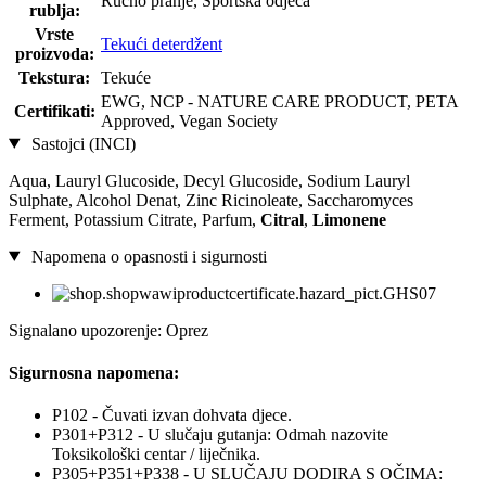
Ručno pranje, Sportska odjeća
rublja:
Vrste
Tekući deterdžent
proizvoda:
Tekstura:
Tekuće
EWG, NCP - NATURE CARE PRODUCT, PETA
Certifikati:
Approved, Vegan Society
Sastojci (INCI)
Aqua, Lauryl Glucoside, Decyl Glucoside, Sodium Lauryl
Sulphate, Alcohol Denat, Zinc Ricinoleate, Saccharomyces
Ferment, Potassium Citrate, Parfum,
Citral
,
Limonene
Napomena o opasnosti i sigurnosti
Signalano upozorenje: Oprez
Sigurnosna napomena:
P102 - Čuvati izvan dohvata djece.
P301+P312 - U slučaju gutanja: Odmah nazovite
Toksikološki centar / liječnika.
P305+P351+P338 - U SLUČAJU DODIRA S OČIMA: