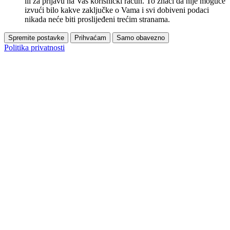
ili za prijavu na Vaš korisnički račun. To znači da nije moguće
izvući bilo kakve zaključke o Vama i svi dobiveni podaci
nikada neće biti proslijeđeni trećim stranama.
Spremite postavke
Prihvaćam
Samo obavezno
Politika privatnosti