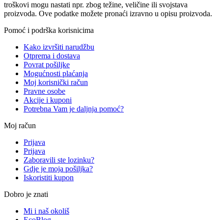
troškovi mogu nastati npr. zbog težine, veličine ili svojstava
proizvoda. Ove podatke možete pronaći izravno u opisu proizvoda.
Pomoć i podrška korisnicima
Kako izvršiti narudžbu
Otprema i dostava
Povrat pošiljke
Mogućnosti plaćanja
Moj korisnički račun
Pravne osobe
Akcije i kuponi
Potrebna Vam je daljnja pomoć?
Moj račun
Prijava
Prijava
Zaboravili ste lozinku?
Gdje je moja pošiljka?
Iskoristiti kupon
Dobro je znati
Mi i naš okoliš
EcoBlog