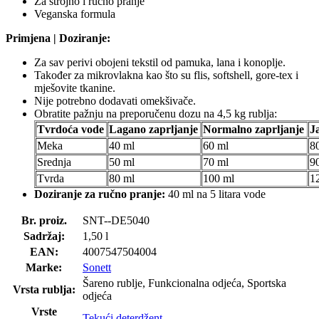
Za strojno i ručno pranje
Veganska formula
Primjena | Doziranje:
Za sav perivi obojeni tekstil od pamuka, lana i konoplje.
Također za mikrovlakna kao što su flis, softshell, gore-tex i
mješovite tkanine.
Nije potrebno dodavati omekšivače.
Obratite pažnju na preporučenu dozu na 4,5 kg rublja:
Tvrdoća vode
Lagano zaprljanje
Normalno zaprljanje
J
Meka
40 ml
60 ml
8
Srednja
50 ml
70 ml
9
Tvrda
80 ml
100 ml
1
Doziranje za ručno pranje:
40 ml na 5 litara vode
Br. proiz.
SNT--DE5040
Sadržaj:
1,50 l
EAN:
4007547504004
Marke:
Sonett
Šareno rublje, Funkcionalna odjeća, Sportska
Vrsta rublja:
odjeća
Vrste
Tekući deterdžent