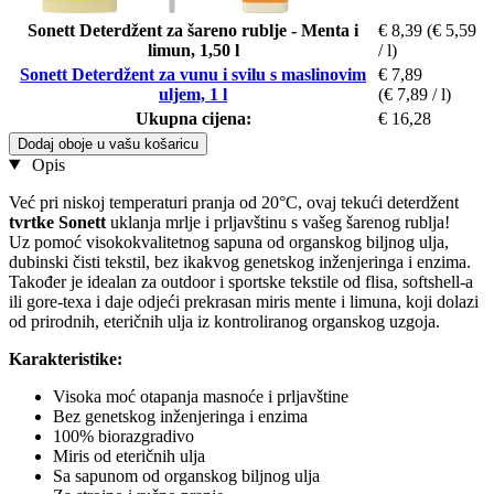
Sonett Deterdžent za šareno rublje - Menta i
€ 8,39
(€ 5,59
limun, 1,50 l
/ l)
Sonett Deterdžent za vunu i svilu s maslinovim
€ 7,89
uljem, 1 l
(€ 7,89 / l)
Ukupna cijena:
€ 16,28
Dodaj oboje u vašu košaricu
Opis
Već pri niskoj temperaturi pranja od 20°C, ovaj tekući deterdžent
tvrtke Sonett
uklanja mrlje i prljavštinu s vašeg šarenog rublja!
Uz pomoć visokokvalitetnog sapuna od organskog biljnog ulja,
dubinski čisti tekstil, bez ikakvog genetskog inženjeringa i enzima.
Također je idealan za outdoor i sportske tekstile od flisa, softshell-a
ili gore-texa i daje odjeći prekrasan miris mente i limuna, koji dolazi
od prirodnih, eteričnih ulja iz kontroliranog organskog uzgoja.
Karakteristike:
Visoka moć otapanja masnoće i prljavštine
Bez genetskog inženjeringa i enzima
100% biorazgradivo
Miris od eteričnih ulja
Sa sapunom od organskog biljnog ulja