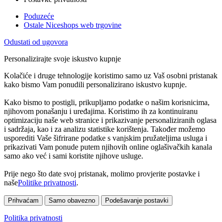
Poduzeće
Ostale Niceshops web trgovine
Odustati od ugovora
Personalizirajte svoje iskustvo kupnje
Kolačiće i druge tehnologije koristimo samo uz Vaš osobni pristanak
kako bismo Vam ponudili personalizirano iskustvo kupnje.
Kako bismo to postigli, prikupljamo podatke o našim korisnicima,
njihovom ponašanju i uređajima. Koristimo ih za kontinuiranu
optimizaciju naše web stranice i prikazivanje personaliziranih oglasa
i sadržaja, kao i za analizu statistike korištenja. Također možemo
usporediti Vaše šifrirane podatke s vanjskim pružateljima usluga i
prikazivati Vam ponude putem njihovih online oglašivačkih kanala
samo ako već i sami koristite njihove usluge.
Prije nego što date svoj pristanak, molimo provjerite postavke i
naše
Politike privatnosti
.
Prihvaćam
Samo obavezno
Podešavanje postavki
Politika privatnosti