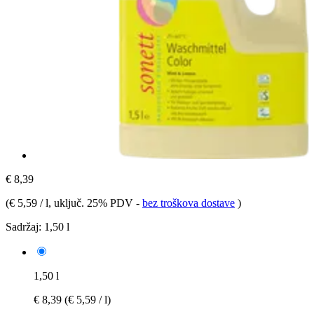
€ 8,39
(
€ 5,59 / l
, uključ. 25% PDV
-
bez troškova dostave
)
Sadržaj:
1,50 l
1,50 l
€ 8,39
(€ 5,59 / l)