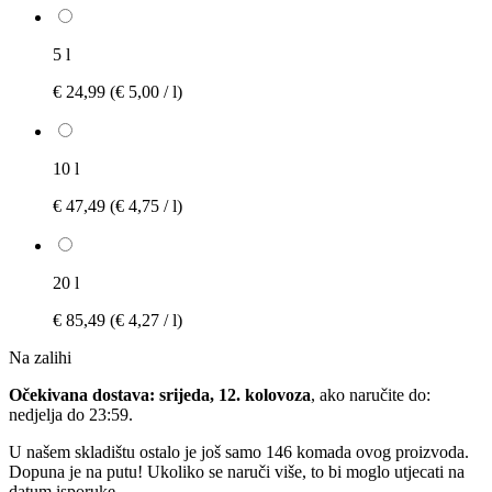
5 l
€ 24,99
(€ 5,00 / l)
10 l
€ 47,49
(€ 4,75 / l)
20 l
€ 85,49
(€ 4,27 / l)
Na zalihi
Očekivana dostava: srijeda, 12. kolovoza
, ako naručite do:
nedjelja do 23:59
.
U našem skladištu ostalo je još samo 146 komada ovog proizvoda.
Dopuna je na putu! Ukoliko se naruči više, to bi moglo utjecati na
datum isporuke.