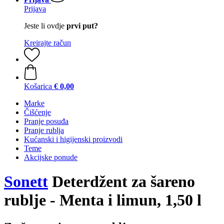
Prijava
Jeste li ovdje
prvi put?
Kreirajte račun
Košarica
€ 0,00
Marke
Čišćenje
Pranje posuđa
Pranje rublja
Kućanski i higijenski proizvodi
Teme
Akcijske ponude
Sonett
Deterdžent za šareno
rublje - Menta i limun, 1,50 l