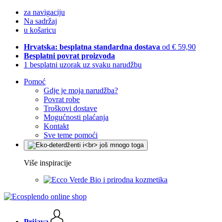
za navigaciju
Na sadržaj
u košaricu
Hrvatska: besplatna standardna dostava
od € 59,90
Besplatni povrat proizvoda
1 besplatni uzorak uz svaku narudžbu
Pomoć
Gdje je moja narudžba?
Povrat robe
Troškovi dostave
Mogućnosti plaćanja
Kontakt
Sve teme pomoći
Više inspiracije
Bio i prirodna kozmetika
Prijava