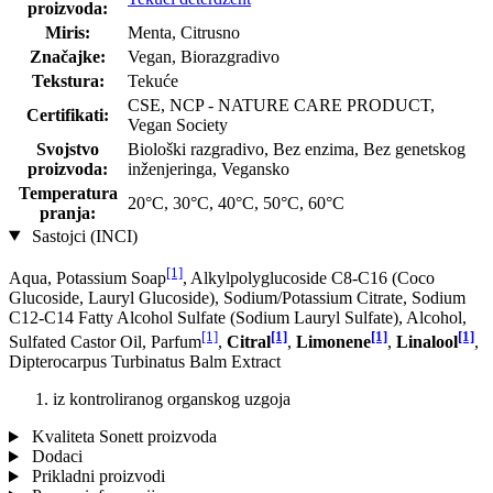
proizvoda:
Miris:
Menta, Citrusno
Značajke:
Vegan, Biorazgradivo
Tekstura:
Tekuće
CSE, NCP - NATURE CARE PRODUCT,
Certifikati:
Vegan Society
Svojstvo
Biološki razgradivo, Bez enzima, Bez genetskog
proizvoda:
inženjeringa, Vegansko
Temperatura
20°C, 30°C, 40°C, 50°C, 60°C
pranja:
Sastojci (INCI)
[1]
Aqua, Potassium Soap
, Alkylpolyglucoside C8-C16 (Coco
Glucoside, Lauryl Glucoside), Sodium/Potassium Citrate, Sodium
C12-C14 Fatty Alcohol Sulfate (Sodium Lauryl Sulfate), Alcohol,
[1]
[1]
[1]
[1]
Sulfated Castor Oil, Parfum
,
Citral
,
Limonene
,
Linalool
,
Dipterocarpus Turbinatus Balm Extract
iz kontroliranog organskog uzgoja
Kvaliteta Sonett proizvoda
Dodaci
Prikladni proizvodi