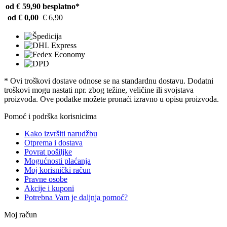
od € 59,90
besplatno*
od € 0,00
€ 6,90
* Ovi troškovi dostave odnose se na standardnu ​​dostavu. Dodatni
troškovi mogu nastati npr. zbog težine, veličine ili svojstava
proizvoda. Ove podatke možete pronaći izravno u opisu proizvoda.
Pomoć i podrška korisnicima
Kako izvršiti narudžbu
Otprema i dostava
Povrat pošiljke
Mogućnosti plaćanja
Moj korisnički račun
Pravne osobe
Akcije i kuponi
Potrebna Vam je daljnja pomoć?
Moj račun