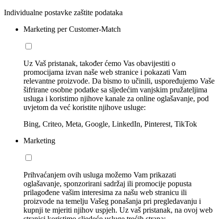
Individualne postavke zaštite podataka
Marketing per Customer-Match
Uz Vaš pristanak, također ćemo Vas obavijestiti o
promocijama izvan naše web stranice i pokazati Vam
relevantne proizvode. Da bismo to učinili, uspoređujemo Vaše
šifrirane osobne podatke sa sljedećim vanjskim pružateljima
usluga i koristimo njihove kanale za online oglašavanje, pod
uvjetom da već koristite njihove usluge:
Bing, Criteo, Meta, Google, LinkedIn, Pinterest, TikTok
Marketing
Prihvaćanjem ovih usluga možemo Vam prikazati
oglašavanje, sponzorirani sadržaj ili promocije popusta
prilagođene vašim interesima za našu web stranicu ili
proizvode na temelju Vašeg ponašanja pri pregledavanju i
kupnji te mjeriti njihov uspjeh. Uz vaš pristanak, na ovoj web
stranici koristimo sljedeće usluge trećih strana: