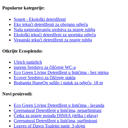
Popularne kategorije:
Sonett - Ekološki deterdženti
Eko tekući deterdženti za obojanu odjeću
Naša najprodavanija sredstva za pranje rublja
Ekološki tekući deterdžent za sportsku odjeću
Veganski tekući deterdženti za pranje rublja
Otkrijte Ecosplendo:
Ulrich natürlich
purenn Sredstvo za čišćenje WC-a
Eco Green Living Deterdžent u listićima - bez mirisa
Ecover Sredstvo za čišćenje stakla
Brabantia HangOn sušilo i stalak za odjeću, 18 m
Novi proizvodi:
Eco Green Living Deterdžent u listićima - lavanda
Greenatural Deterdžent u listićima, neparfimirani
Četka za pranje posuđa DISHA (drška i glava)
Greenatural Deterdžent u listićima, parfimirani
Leaves of Dawn Toaletni papir, 3-slojni