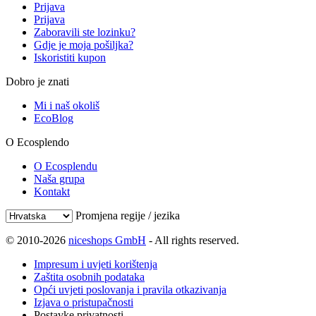
Prijava
Prijava
Zaboravili ste lozinku?
Gdje je moja pošiljka?
Iskoristiti kupon
Dobro je znati
Mi i naš okoliš
EcoBlog
O Ecosplendo
O Ecosplendu
Naša grupa
Kontakt
Promjena regije / jezika
© 2010-2026
niceshops GmbH
- All rights reserved.
Impresum i uvjeti korištenja
Zaštita osobnih podataka
Opći uvjeti poslovanja i pravila otkazivanja
Izjava o pristupačnosti
Postavke privatnosti