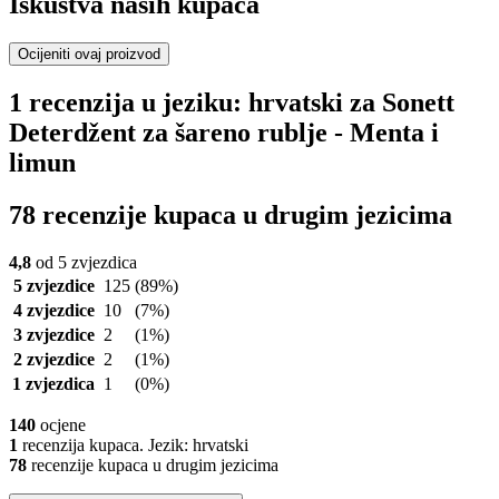
Iskustva naših kupaca
Ocijeniti ovaj proizvod
1 recenzija u jeziku: hrvatski za Sonett
Deterdžent za šareno rublje - Menta i
limun
78 recenzije kupaca u drugim jezicima
4,8
od 5 zvjezdica
5 zvjezdice
125
(89%)
4 zvjezdice
10
(7%)
3 zvjezdice
2
(1%)
2 zvjezdice
2
(1%)
1 zvjezdica
1
(0%)
140
ocjene
1
recenzija kupaca. Jezik: hrvatski
78
recenzije kupaca u drugim jezicima