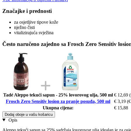
Značajke i prednosti
za osjetljive tipove kože
nježno čisti
vitalizirajuća svježina
Često naručeno zajedno sa Frosch Zero Sensitiv losio
Tadé Aleppo tekući sapun - 25% lovorovog ulja, 500 ml
€ 12,69
(
Frosch Zero Sensitiv losion za pranje posuđa, 500 ml
€ 3,19
(€
Ukupna cijena:
€ 15,88
Dodaj oboje u vašu košaricu
Opis
Aleppo tekući sapun sa 25% sadržaja lovorovog ulja idealan je za osje