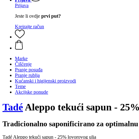
Prijava
Jeste li ovdje
prvi put?
Kreirajte račun
Marke
Čišćenje
Pranje posuđa
Pranje rublja
Kućanski i higijenski proizvodi
Teme
Akcijske ponude
Tadé
Aleppo tekući sapun - 25% 
Tradicionalno saponificirano za optimalnu
Tadé Aleppo tekući sapun - 25% lovorovog ulja