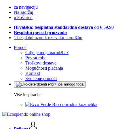
za navigaciju
Na sadržaj
u košaricu
Hrvatska: besplatna standardna dostava
od € 59,90
Besplatni povrat proizvoda
1 besplatni uzorak uz svaku narudžbu
Pomoć
Gdje je moja narudžba?
Povrat robe
Troškovi dostave
Mogućnosti plaćanja
Kontakt
Sve teme pomoći
Više inspiracije
Bio i prirodna kozmetika
Prijava