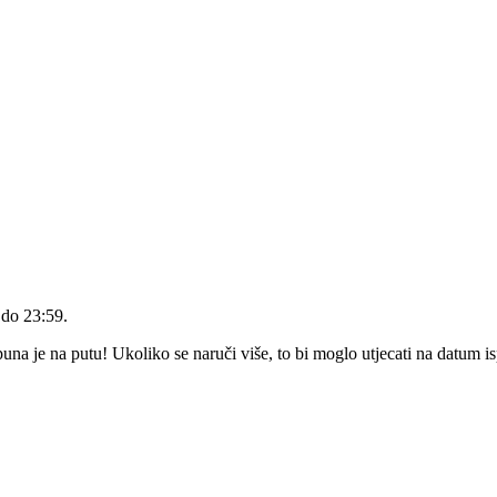
 do 23:59
.
a je na putu! Ukoliko se naruči više, to bi moglo utjecati na datum i