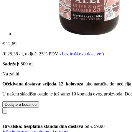
€ 12,69
(
€ 25,38 / l
, uključ. 25% PDV
-
bez troškova dostave
)
Sadržaj:
500 ml
Na zalihi
Očekivana dostava: srijeda, 12. kolovoza
, ako naručite do:
nedjelja
U našem skladištu ostalo je još samo 10 komada ovog proizvoda. Dopun
Dodajte u košaricu
Hrvatska: besplatna standardna dostava
od € 59,90
Više informacija o otpremi i dostavi