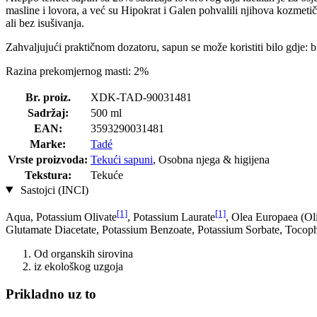
masline i lovora, a već su Hipokrat i Galen pohvalili njihova kozmetič
ali bez isušivanja.
Zahvaljujući praktičnom dozatoru, sapun se može koristiti bilo gdje: bi
Razina prekomjernog masti: 2%
Br. proiz.
XDK-TAD-90031481
Sadržaj:
500 ml
EAN:
3593290031481
Marke:
Tadé
Vrste proizvoda:
Tekući sapuni
, Osobna njega & higijena
Tekstura:
Tekuće
Sastojci (INCI)
[1]
[1]
Aqua, Potassium Olivate
, Potassium Laurate
, Olea Europaea (Oli
Glutamate Diacetate, Potassium Benzoate, Potassium Sorbate, Tocoph
Od organskih sirovina
iz ekološkog uzgoja
Prikladno uz to