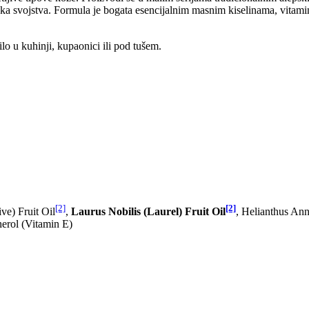
ka svojstva. Formula je bogata esencijalnim masnim kiselinama, vitamini
lo u kuhinji, kupaonici ili pod tušem.
[2]
[2]
ve) Fruit Oil
,
Laurus Nobilis (Laurel) Fruit Oil
, Helianthus Ann
erol (Vitamin E)