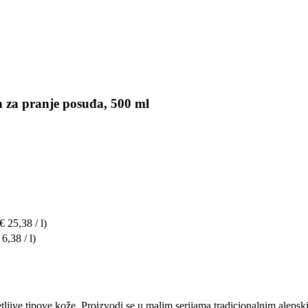
n za pranje posuđa, 500 ml
€ 25,38 / l)
 6,38 / l)
tljive tipove kože. Proizvodi se u malim serijama tradicionalnim aleps