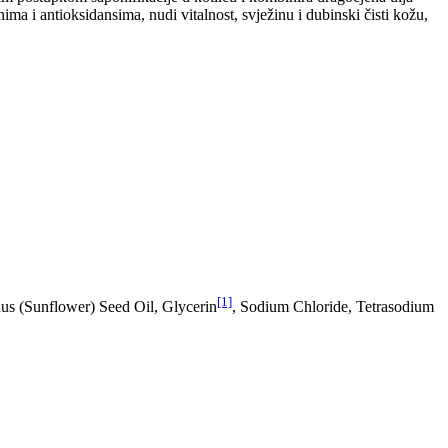
ma i antioksidansima, nudi vitalnost, svježinu i dubinski čisti kožu,
[1]
us (Sunflower) Seed Oil, Glycerin
, Sodium Chloride, Tetrasodium