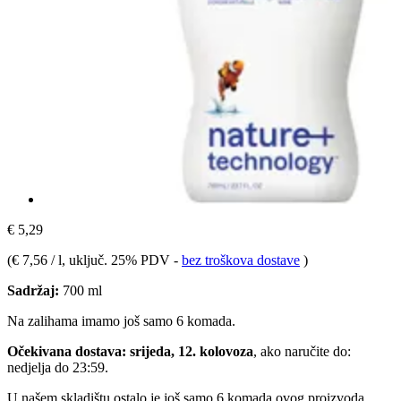
€ 5,29
(
€ 7,56 / l
, uključ. 25% PDV
-
bez troškova dostave
)
Sadržaj:
700 ml
Na zalihama imamo još samo 6 komada.
Očekivana dostava: srijeda, 12. kolovoza
, ako naručite do:
nedjelja do 23:59
.
U našem skladištu ostalo je još samo 6 komada ovog proizvoda.