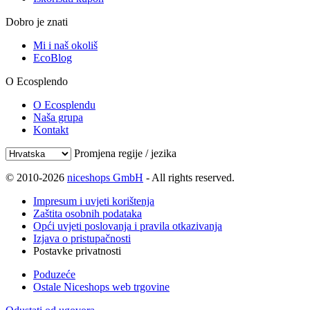
Dobro je znati
Mi i naš okoliš
EcoBlog
O Ecosplendo
O Ecosplendu
Naša grupa
Kontakt
Promjena regije / jezika
© 2010-2026
niceshops GmbH
- All rights reserved.
Impresum i uvjeti korištenja
Zaštita osobnih podataka
Opći uvjeti poslovanja i pravila otkazivanja
Izjava o pristupačnosti
Postavke privatnosti
Poduzeće
Ostale Niceshops web trgovine