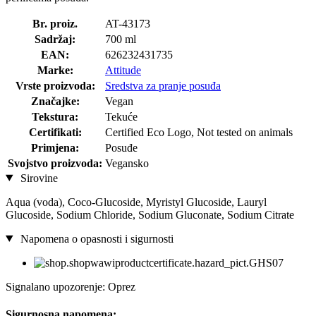
Br. proiz.
AT-43173
Sadržaj:
700 ml
EAN:
626232431735
Marke:
Attitude
Vrste proizvoda:
Sredstva za pranje posuđa
Značajke:
Vegan
Tekstura:
Tekuće
Certifikati:
Certified Eco Logo, Not tested on animals
Primjena:
Posuđe
Svojstvo proizvoda:
Vegansko
Sirovine
Aqua (voda), Coco-Glucoside, Myristyl Glucoside, Lauryl
Glucoside, Sodium Chloride, Sodium Gluconate, Sodium Citrate
Napomena o opasnosti i sigurnosti
Signalano upozorenje: Oprez
Sigurnosna napomena: