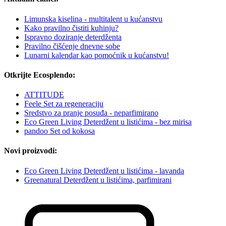
Limunska kiselina - multitalent u kućanstvu
Kako pravilno čistiti kuhinju?
Ispravno doziranje deterdženta
Pravilno čišćenje dnevne sobe
Lunarni kalendar kao pomoćnik u kućanstvu!
Otkrijte Ecosplendo:
ATTITUDE
Feele Set za regeneraciju
Sredstvo za pranje posuđa - neparfimirano
Eco Green Living Deterdžent u listićima - bez mirisa
pandoo Set od kokosa
Novi proizvodi:
Eco Green Living Deterdžent u listićima - lavanda
Greenatural Deterdžent u listićima, parfimirani