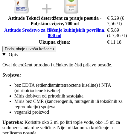
Attitude Tekući deterdžent za pranje posuđa -
€ 5,29
(€
Poljskim cvijeće, 700 ml
7,56 / l)
Attitude Sredstvo za čišćenje kuhinjskih površina,
€ 5,89
800 ml
(€ 7,36 / l)
Ukupna cijena:
€ 11,18
Dodaj oboje u vašu košaricu
Opis
Ovaj deterdžent prirodno i učinkovito čisti prljavo posuđe.
Svojstva:
bez EDTA (etilendiamintetraoctene kiseline) i NTA
(nitrilotrioctene kiseline)
Miris dobiven od prirodnih sastojaka
Miris bez CMR (kancerogenih, mutagenih ili toksičnih za
reprodukciju) spojeva
veganski proizvod
Upotreba:
Koristite oko 2 ml po litri tople vode, oko 15 ml za
sudoper standardne veličine. Nije prikladno za korištenje u
perilicama posuđa.