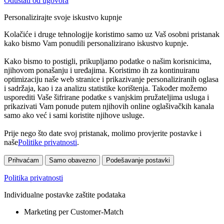
Odustati od ugovora
Personalizirajte svoje iskustvo kupnje
Kolačiće i druge tehnologije koristimo samo uz Vaš osobni pristanak
kako bismo Vam ponudili personalizirano iskustvo kupnje.
Kako bismo to postigli, prikupljamo podatke o našim korisnicima,
njihovom ponašanju i uređajima. Koristimo ih za kontinuiranu
optimizaciju naše web stranice i prikazivanje personaliziranih oglasa
i sadržaja, kao i za analizu statistike korištenja. Također možemo
usporediti Vaše šifrirane podatke s vanjskim pružateljima usluga i
prikazivati Vam ponude putem njihovih online oglašivačkih kanala
samo ako već i sami koristite njihove usluge.
Prije nego što date svoj pristanak, molimo provjerite postavke i
naše
Politike privatnosti
.
Prihvaćam
Samo obavezno
Podešavanje postavki
Politika privatnosti
Individualne postavke zaštite podataka
Marketing per Customer-Match