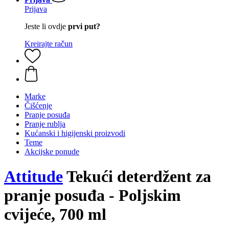
Prijava
Jeste li ovdje
prvi put?
Kreirajte račun
Marke
Čišćenje
Pranje posuđa
Pranje rublja
Kućanski i higijenski proizvodi
Teme
Akcijske ponude
Attitude
Tekući deterdžent za
pranje posuđa - Poljskim
cvijeće, 700 ml