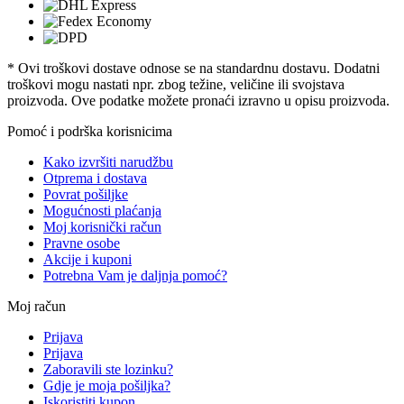
* Ovi troškovi dostave odnose se na standardnu ​​dostavu. Dodatni
troškovi mogu nastati npr. zbog težine, veličine ili svojstava
proizvoda. Ove podatke možete pronaći izravno u opisu proizvoda.
Pomoć i podrška korisnicima
Kako izvršiti narudžbu
Otprema i dostava
Povrat pošiljke
Mogućnosti plaćanja
Moj korisnički račun
Pravne osobe
Akcije i kuponi
Potrebna Vam je daljnja pomoć?
Moj račun
Prijava
Prijava
Zaboravili ste lozinku?
Gdje je moja pošiljka?
Iskoristiti kupon