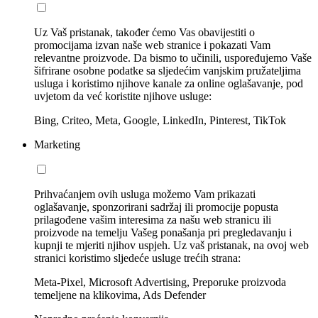
Uz Vaš pristanak, također ćemo Vas obavijestiti o
promocijama izvan naše web stranice i pokazati Vam
relevantne proizvode. Da bismo to učinili, uspoređujemo Vaše
šifrirane osobne podatke sa sljedećim vanjskim pružateljima
usluga i koristimo njihove kanale za online oglašavanje, pod
uvjetom da već koristite njihove usluge:
Bing, Criteo, Meta, Google, LinkedIn, Pinterest, TikTok
Marketing
Prihvaćanjem ovih usluga možemo Vam prikazati
oglašavanje, sponzorirani sadržaj ili promocije popusta
prilagođene vašim interesima za našu web stranicu ili
proizvode na temelju Vašeg ponašanja pri pregledavanju i
kupnji te mjeriti njihov uspjeh. Uz vaš pristanak, na ovoj web
stranici koristimo sljedeće usluge trećih strana:
Meta-Pixel, Microsoft Advertising, Preporuke proizvoda
temeljene na klikovima, Ads Defender