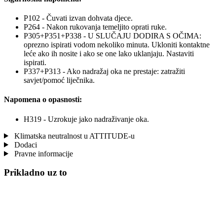
P102 - Čuvati izvan dohvata djece.
P264 - Nakon rukovanja temeljito oprati ruke.
P305+P351+P338 - U SLUČAJU DODIRA S OČIMA:
oprezno ispirati vodom nekoliko minuta. Ukloniti kontaktne
leće ako ih nosite i ako se one lako uklanjaju. Nastaviti
ispirati.
P337+P313 - Ako nadražaj oka ne prestaje: zatražiti
savjet/pomoć liječnika.
Napomena o opasnosti:
H319 - Uzrokuje jako nadraživanje oka.
Klimatska neutralnost u ATTITUDE-u
Dodaci
Pravne informacije
Prikladno uz to