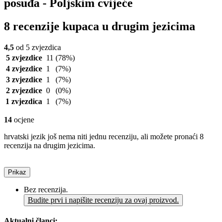
posuđa - Poljskim cvijeće
8 recenzije kupaca u drugim jezicima
4,5
od 5 zvjezdica
5 zvjezdice
11
(78%)
4 zvjezdice
1
(7%)
3 zvjezdice
1
(7%)
2 zvjezdice
0
(0%)
1 zvjezdica
1
(7%)
14
ocjene
hrvatski jezik još nema niti jednu recenziju, ali možete pronaći 8
recenzija na drugim jezicima.
Prikaz
Bez recenzija.
Budite prvi i napišite recenziju za ovaj proizvod.
Aktualni članci: