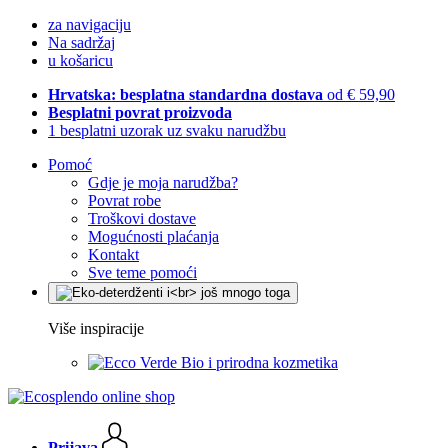
za navigaciju
Na sadržaj
u košaricu
Hrvatska: besplatna standardna dostava
od € 59,90
Besplatni povrat proizvoda
1 besplatni uzorak uz svaku narudžbu
Pomoć
Gdje je moja narudžba?
Povrat robe
Troškovi dostave
Mogućnosti plaćanja
Kontakt
Sve teme pomoći
Više inspiracije
Bio i prirodna kozmetika
Prijava