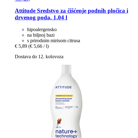
Attitude
Sredstvo za čišćenje podnih pločica i
drvenog poda, 1,04 l
hipoalergensko
na biljnoj bazi
s prirodnim mirisom citrusa
€ 5,89
(€ 5,66 / l)
Dostava do 12. kolovoza