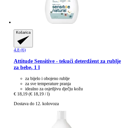
Košarica
4.8 (6)
Attitude
Sensitive -​ tekući deterdžent za rublje
za bebe, 1 l
za bijelo i obojeno rublje
za sve temperature pranja
idealno za osjetljivu dječju kožu
€ 18,19
(€ 18,19 / l)
Dostava do 12. kolovoza