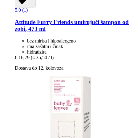
5.0 (1)
Attitude
Furry Friends umirujući šampon od
zobi, 473 ml
bez mirisa i hipoalergeno
ima zaštitni učinak
hidratizira
€ 16,79
(€ 35,50 / l)
Dostava do 12. kolovoza