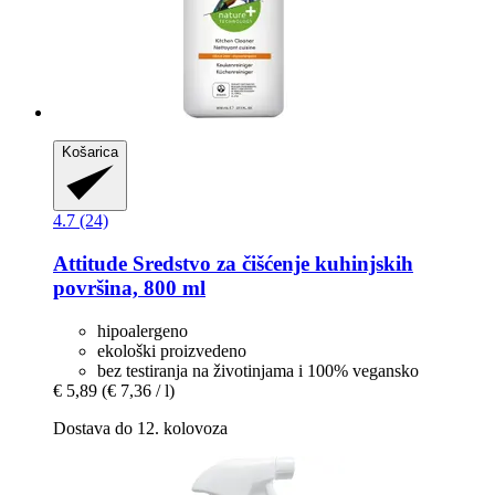
Košarica
4.7 (24)
Attitude
Sredstvo za čišćenje kuhinjskih
površina, 800 ml
hipoalergeno
ekološki proizvedeno
bez testiranja na životinjama i 100% vegansko
€ 5,89
(€ 7,36 / l)
Dostava do 12. kolovoza