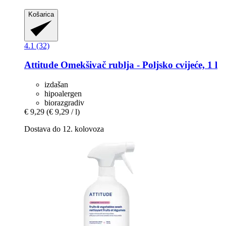
Košarica
4.1 (32)
Attitude
Omekšivač rublja -​ Poljsko cvijeće, 1 l
izdašan
hipoalergen
biorazgradiv
€ 9,29
(€ 9,29 / l)
Dostava do 12. kolovoza