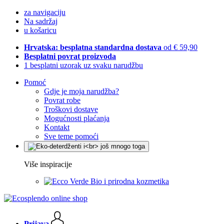
za navigaciju
Na sadržaj
u košaricu
Hrvatska: besplatna standardna dostava
od € 59,90
Besplatni povrat proizvoda
1 besplatni uzorak uz svaku narudžbu
Pomoć
Gdje je moja narudžba?
Povrat robe
Troškovi dostave
Mogućnosti plaćanja
Kontakt
Sve teme pomoći
Više inspiracije
Bio i prirodna kozmetika
Prijava