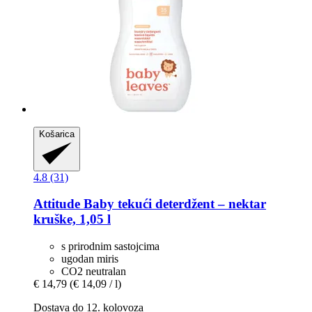
Košarica
4.8 (31)
Attitude
Baby tekući deterdžent – nektar
kruške, 1,05 l
s prirodnim sastojcima
ugodan miris
CO2 neutralan
€ 14,79
(€ 14,09 / l)
Dostava do 12. kolovoza