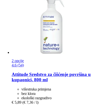
2 opcije
4.6 (54)
Attitude
Sredstvo za čišćenje površina u
kupaonici, 800 ml
višestruka primjena
bez klora
ekološki razgradivo
€ 5,89
(€ 7,36 / l)