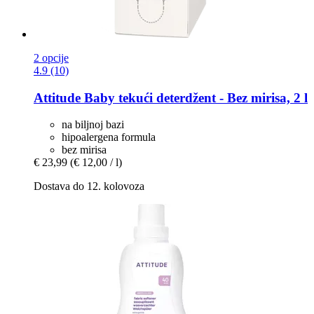
2 opcije
4.9 (10)
Attitude
Baby tekući deterdžent -​ Bez mirisa, 2 l
na biljnoj bazi
hipoalergena formula
bez mirisa
€ 23,99
(€ 12,00 / l)
Dostava do 12. kolovoza