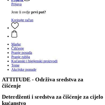
Prijava
Jeste li ovdje
prvi put?
Kreirajte račun
Marke
Čišćenje
Pranje posuđa
Pranje rublja
Kućanski i higijenski proizvodi
Teme
Akcijske ponude
ATTITUDE - Održiva sredstva za
čišćenje
Deterdženti i sredstva za čišćenje za cijelo
kućanstvo