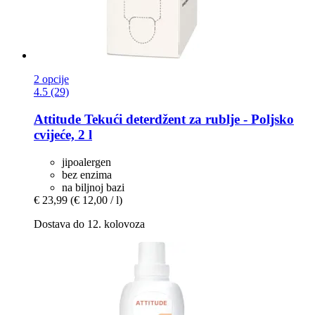
2 opcije
4.5 (29)
Attitude
Tekući deterdžent za rublje -​ Poljsko
cvijeće, 2 l
jipoalergen
bez enzima
na biljnoj bazi
€ 23,99
(€ 12,00 / l)
Dostava do 12. kolovoza