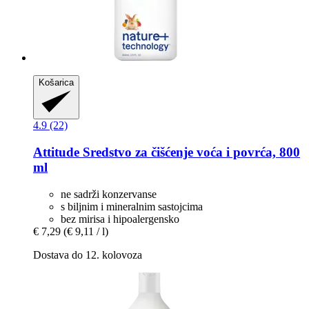
Košarica
4.9 (22)
Attitude
Sredstvo za čišćenje voća i povrća, 800
ml
ne sadrži konzervanse
s biljnim i mineralnim sastojcima
bez mirisa i hipoalergensko
€ 7,29
(€ 9,11 / l)
Dostava do 12. kolovoza