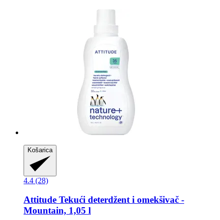
Košarica
4.4 (28)
Attitude
Tekući deterdžent i omekšivač -​
Mountain, 1,05 l