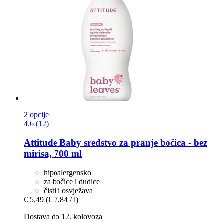
2 opcije
4.6 (12)
Attitude
Baby sredstvo za pranje bočica -​ bez
mirisa, 700 ml
hipoalergensko
za bočice i dudice
čisti i osvježava
€ 5,49
(€ 7,84 / l)
Dostava do 12. kolovoza