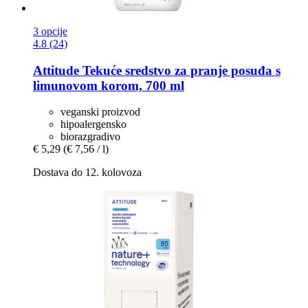
3 opcije
4.8 (24)
Attitude
Tekuće sredstvo za pranje posuđa s
limunovom korom, 700 ml
veganski proizvod
hipoalergensko
biorazgradivo
€ 5,29
(€ 7,56 / l)
Dostava do 12. kolovoza