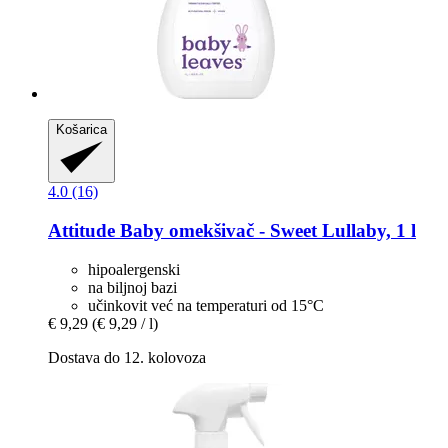
Košarica
4.0 (16)
Attitude
Baby omekšivač -​ Sweet Lullaby, 1 l
hipoalergenski
na biljnoj bazi
učinkovit već na temperaturi od 15°C
€ 9,29
(€ 9,29 / l)
Dostava do 12. kolovoza