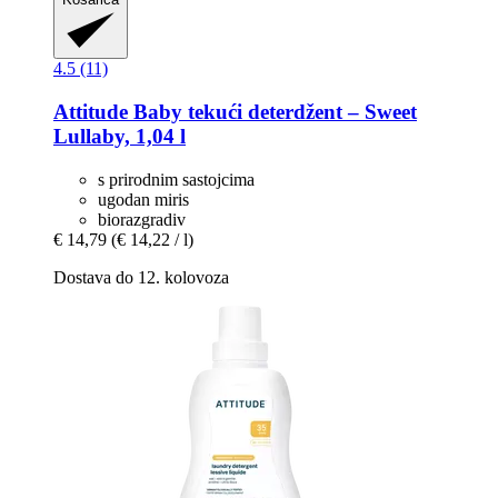
4.5 (11)
Attitude
Baby tekući deterdžent – Sweet
Lullaby, 1,04 l
s prirodnim sastojcima
ugodan miris
biorazgradiv
€ 14,79
(€ 14,22 / l)
Dostava do 12. kolovoza