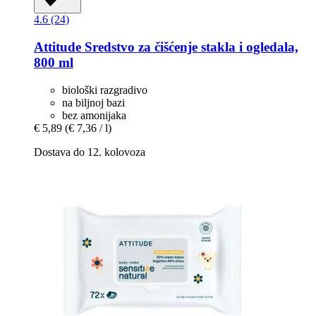
4.6 (24)
Attitude
Sredstvo za čišćenje stakla i ogledala,
800 ml
biološki razgradivo
na biljnoj bazi
bez amonijaka
€ 5,89
(€ 7,36 / l)
Dostava do 12. kolovoza