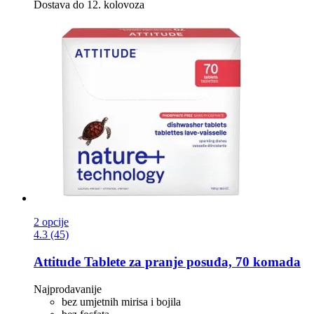
Dostava do 12. kolovoza
2 opcije
4.3 (45)
Attitude
Tablete za pranje posuđa, 70 komada
Najprodavanije
bez umjetnih mirisa i bojila