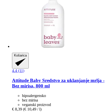
Košarica
4.4 (11)
Attitude
Baby Sredstvo za uklanjanje mrlja -​
Bez mirisa, 800 ml
hipoalergensko
bez mirisa
veganski proizvod
€ 8,39
(€ 10,49 / l)