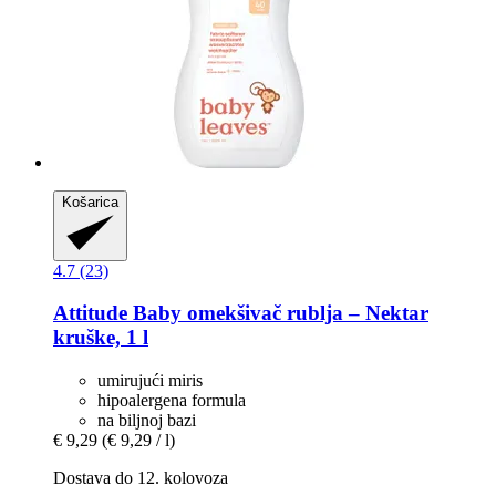
Košarica
4.7 (23)
Attitude
Baby omekšivač rublja – Nektar
kruške, 1 l
umirujući miris
hipoalergena formula
na biljnoj bazi
€ 9,29
(€ 9,29 / l)
Dostava do 12. kolovoza