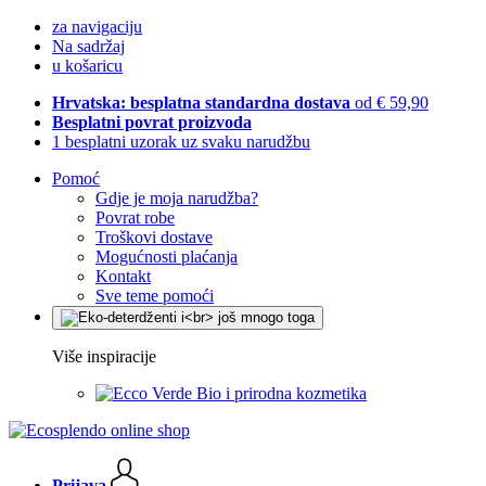
za navigaciju
Na sadržaj
u košaricu
Hrvatska: besplatna standardna dostava
od € 59,90
Besplatni povrat proizvoda
1 besplatni uzorak uz svaku narudžbu
Pomoć
Gdje je moja narudžba?
Povrat robe
Troškovi dostave
Mogućnosti plaćanja
Kontakt
Sve teme pomoći
Više inspiracije
Bio i prirodna kozmetika
Prijava