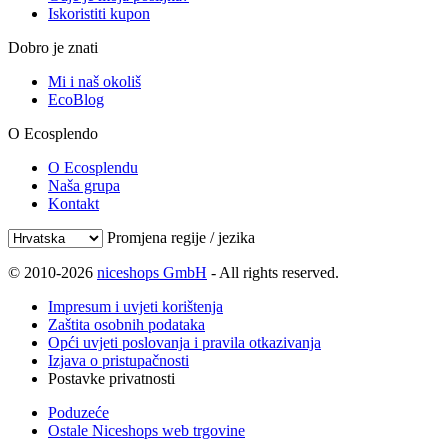
Iskoristiti kupon
Dobro je znati
Mi i naš okoliš
EcoBlog
O Ecosplendo
O Ecosplendu
Naša grupa
Kontakt
Promjena regije / jezika
© 2010-2026
niceshops GmbH
- All rights reserved.
Impresum i uvjeti korištenja
Zaštita osobnih podataka
Opći uvjeti poslovanja i pravila otkazivanja
Izjava o pristupačnosti
Postavke privatnosti
Poduzeće
Ostale Niceshops web trgovine