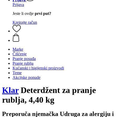
Prijava
Jeste li ovdje
prvi put?
Kreirajte račun
Marke
Čišćenje
Pranje posuđa
Pranje rublja
Kućanski i higijenski proizvodi
Teme
Akcijske ponude
Klar
Deterdžent za pranje
rublja, 4,40 kg
Preporuča njemačka Udruga za alergiju i