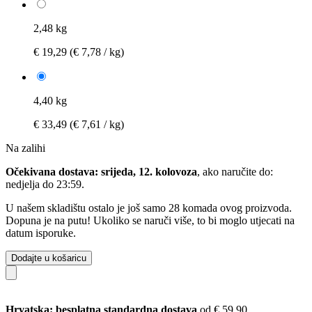
2,48 kg
€ 19,29
(€ 7,78 / kg)
4,40 kg
€ 33,49
(€ 7,61 / kg)
Na zalihi
Očekivana dostava: srijeda, 12. kolovoza
, ako naručite do:
nedjelja do 23:59
.
U našem skladištu ostalo je još samo 28 komada ovog proizvoda.
Dopuna je na putu! Ukoliko se naruči više, to bi moglo utjecati na
datum isporuke.
Dodajte u košaricu
Hrvatska: besplatna standardna dostava
od € 59,90