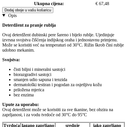
Ukupna cijena:
€ 67,48
Dodaj oboje u vašu košaricu
Opis
Deterdžent za pranje rublja
Ovaj deterdžent dubinski pere šareno i bijelo rublje. Ujedinjuje
izvrsna svojstva čišćenja indijskog oraha i jednostavnu primjenu.
Može se koristiti već na temperaturi od 30°C. Rižin škrob čini rublje
udobno mekanim.
Svojstva:
čisti biljni i mineralni sastojci
biorazgradivi sastojci
smanjen udio sapuna i tenzida
dermatološki testiran i pogodan za osjetljivu kožu
priložena mjerica
bez enzima
Upute za uporabu:
Ovaj deterdžent može se koristiti za sve tkanine, bez obzira na
zaprljanost, i za vodu tvrdoće od 30°C do 95°C
Tvrdoća
lagano zaprljano
srednje
jako zaprljano