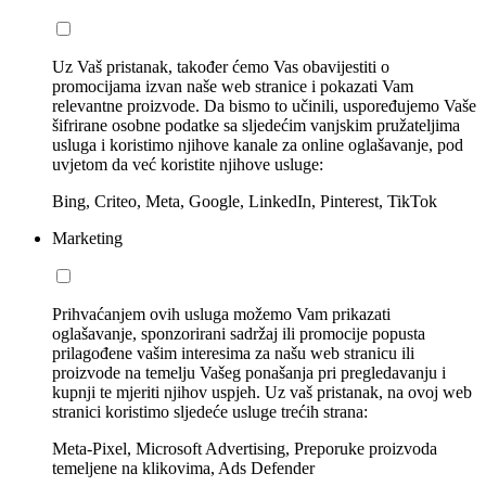
Uz Vaš pristanak, također ćemo Vas obavijestiti o
promocijama izvan naše web stranice i pokazati Vam
relevantne proizvode. Da bismo to učinili, uspoređujemo Vaše
šifrirane osobne podatke sa sljedećim vanjskim pružateljima
usluga i koristimo njihove kanale za online oglašavanje, pod
uvjetom da već koristite njihove usluge:
Bing, Criteo, Meta, Google, LinkedIn, Pinterest, TikTok
Marketing
Prihvaćanjem ovih usluga možemo Vam prikazati
oglašavanje, sponzorirani sadržaj ili promocije popusta
prilagođene vašim interesima za našu web stranicu ili
proizvode na temelju Vašeg ponašanja pri pregledavanju i
kupnji te mjeriti njihov uspjeh. Uz vaš pristanak, na ovoj web
stranici koristimo sljedeće usluge trećih strana:
Meta-Pixel, Microsoft Advertising, Preporuke proizvoda
temeljene na klikovima, Ads Defender