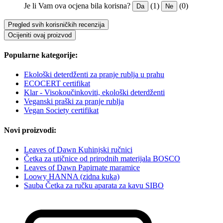
Je li Vam ova ocjena bila korisna?
(1)
(0)
Da
Ne
Pregled svih korisničkih recenzija
Ocijeniti ovaj proizvod
Popularne kategorije:
Ekološki deterdženti za pranje rublja u prahu
ECOCERT certifikat
Klar - Visokoučinkoviti, ekološki deterdženti
Veganski praški za pranje rublja
Vegan Society certifikat
Novi proizvodi:
Leaves of Dawn Kuhinjski ručnici
Četka za utičnice od prirodnih materijala BOSCO
Leaves of Dawn Papirnate maramice
Loowy HANNA (zidna kuka)
Sauba Četka za ručku aparata za kavu SIBO