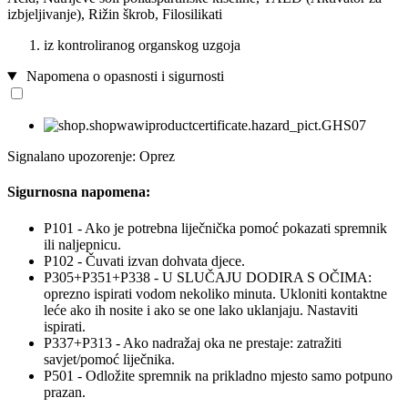
izbjeljivanje), Rižin škrob, Filosilikati
iz kontroliranog organskog uzgoja
Napomena o opasnosti i sigurnosti
Signalano upozorenje: Oprez
Sigurnosna napomena:
P101 - Ako je potrebna liječnička pomoć pokazati spremnik
ili naljepnicu.
P102 - Čuvati izvan dohvata djece.
P305+P351+P338 - U SLUČAJU DODIRA S OČIMA:
oprezno ispirati vodom nekoliko minuta. Ukloniti kontaktne
leće ako ih nosite i ako se one lako uklanjaju. Nastaviti
ispirati.
P337+P313 - Ako nadražaj oka ne prestaje: zatražiti
savjet/pomoć liječnika.
P501 - Odložite spremnik na prikladno mjesto samo potpuno
prazan.