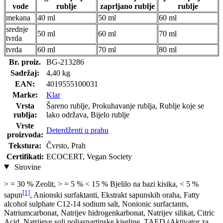
vode
rublje
zaprljano rublje
rublje
mekana
40 ml
50 ml
60 ml
srednje
50 ml
60 ml
70 ml
tvrda
tvrda
60 ml
70 ml
80 ml
Br. proiz.
BG-213286
Sadržaj:
4,40 kg
EAN:
4019555100031
Marke:
Klar
Vrsta
Šareno rublje, Prokuhavanje rublja, Rublje koje se
rublja:
lako održava, Bijelo rublje
Vrste
Deterdženti u prahu
proizvoda:
Tekstura:
Čvrsto, Prah
Certifikati:
ECOCERT, Vegan Society
Sirovine
> = 30 % Zeolit, > = 5 % < 15 % Bjelilo na bazi kisika, < 5 %
[1]
sapun
, Anionski surfaktanti, Ekstrakt sapunskih oraha, Fatty
alcohol sulphate C12-14 sodium salt, Nonionic surfactants,
Natriumcarbonat, Natrijev hidrogenkarbonat, Natrijev silikat, Citric
Acid, Natrijeve soli poliaspartinske kiseline, TAED (Aktivator za