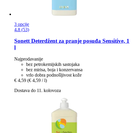
3 opcije
4.8 (53)
Sonett
Deterdžent za pranje posuđa Sensitive, 1
l
Najprodavanije
bez petrokemijskih sastojaka
bez mirisa, boja i konzervansa
vrlo dobra podnošljivost kože
€ 4,59
(€ 4,59 / l)
Dostava do 11. kolovoza