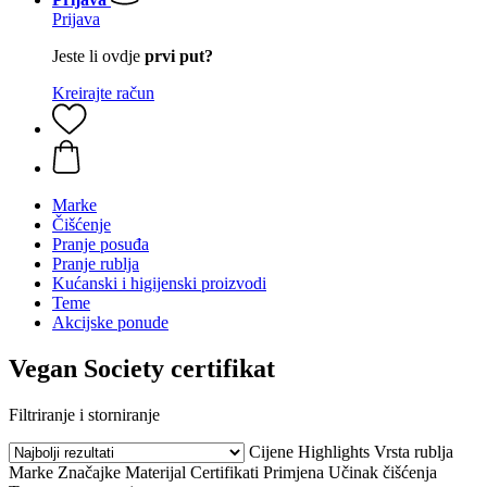
Prijava
Jeste li ovdje
prvi put?
Kreirajte račun
Marke
Čišćenje
Pranje posuđa
Pranje rublja
Kućanski i higijenski proizvodi
Teme
Akcijske ponude
Vegan Society certifikat
Filtriranje i storniranje
Cijene
Highlights
Vrsta rublja
Marke
Značajke
Materijal
Certifikati
Primjena
Učinak čišćenja