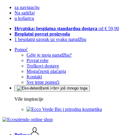
za navigaciju
Na sadržaj
u košaricu
Hrvatska: besplatna standardna dostava
od € 59,90
Besplatni povrat proizvoda
1 besplatni uzorak uz svaku narudžbu
Pomoć
Gdje je moja narudžba?
Povrat robe
Troškovi dostave
Mogućnosti plaćanja
Kontakt
Sve teme pomoći
Više inspiracije
Bio i prirodna kozmetika
Prijava