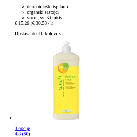
dermatološki ispitano
organski sastojci
voćni, svježi miris
€ 15,29
(€ 30,58 / l)
Dostava do 11. kolovoza
3 opcije
4.8 (50)