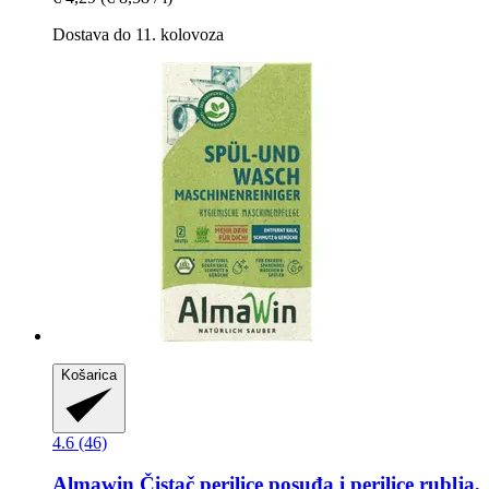
Dostava do 11. kolovoza
Košarica
4.6 (46)
Almawin
Čistač perilice posuđa i perilice rublja,