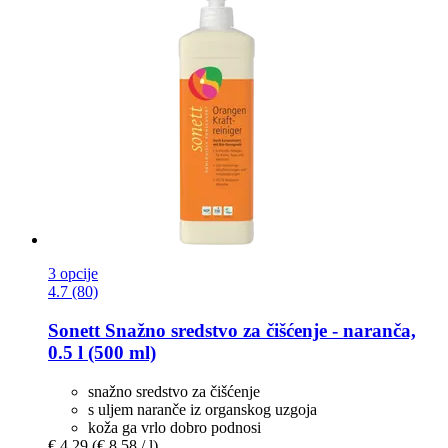
3 opcije
4.7 (80)
Sonett
Snažno sredstvo za čišćenje -​ naranča,
0.5 l (500 ml)
snažno sredstvo za čišćenje
s uljem naranče iz organskog uzgoja
koža ga vrlo dobro podnosi
€ 4,29
(€ 8,58 / l)