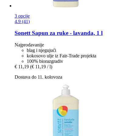
3 opcije
4.9 (41)
Sonett
Sapun za ruke -​ lavanda, 1 l
Najprodavanije
blag i njegujući
kokosovo ulje iz Fair-Trade projekta
100% biorazgradiv
€ 11,19
(€ 11,19 / l)
Dostava do 11. kolovoza