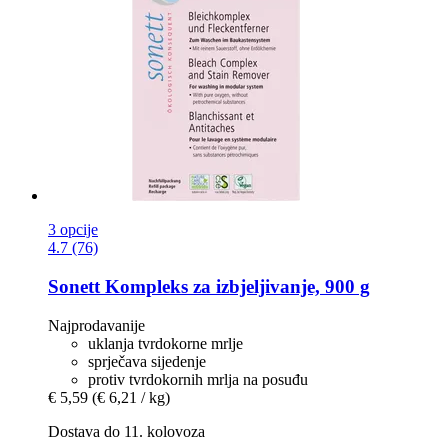
3 opcije
4.7 (76)
Sonett
Kompleks za izbjeljivanje, 900 g
Najprodavanije
uklanja tvrdokorne mrlje
sprječava sijedenje
protiv tvrdokornih mrlja na posuđu
€ 5,59
(€ 6,21 / kg)
Dostava do 11. kolovoza