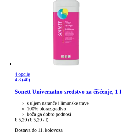
4 opcije
4.8 (40)
Sonett
Univerzalno sredstvo za čišćenje, 1 l
s uljem naranče i limunske trave
100% biorazgradivo
koža ga dobro podnosi
€ 5,29
(€ 5,29 / l)
Dostava do 11. kolovoza