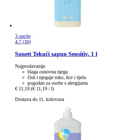
3 opcije
4.7 (30)
Sonett
Tekući sapun Sensitiv, 1 l
Najprodavanije
blaga osnovna njega
čisti i njeguje ruke, lice i tijelo
pogodan za osobe s alergijama
€ 11,19
(€ 11,19 / l)
Dostava do 11. kolovoza