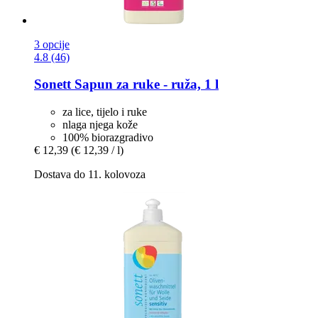
3 opcije
4.8 (46)
Sonett
Sapun za ruke -​ ruža, 1 l
za lice, tijelo i ruke
nlaga njega kože
100% biorazgradivo
€ 12,39
(€ 12,39 / l)
Dostava do 11. kolovoza