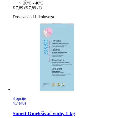
20ºC - 40ºC
€ 7,89
(€ 7,89 / l)
Dostava do 11. kolovoza
3 opcije
4.7 (40)
Sonett
Omekšivač vode, 1 kg