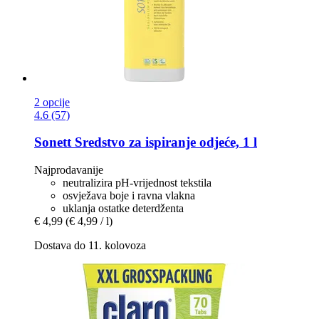
2 opcije
4.6 (57)
Sonett
Sredstvo za ispiranje odjeće, 1 l
Najprodavanije
neutralizira pH-vrijednost tekstila
osvježava boje i ravna vlakna
uklanja ostatke deterdženta
€ 4,99
(€ 4,99 / l)
Dostava do 11. kolovoza