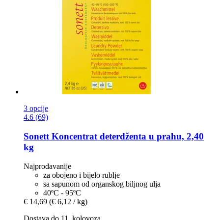
3 opcije
4.6 (69)
Sonett
Koncentrat deterdženta u prahu, 2,40
kg
Najprodavanije
za obojeno i bijelo rublje
sa sapunom od organskog biljnog ulja
40ºC - 95ºC
€ 14,69
(€ 6,12 / kg)
Dostava do 11. kolovoza