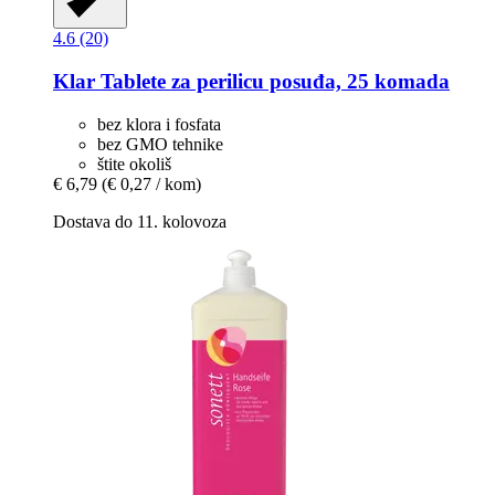
4.6 (20)
Klar
Tablete za perilicu posuđa, 25 komada
bez klora i fosfata
bez GMO tehnike
štite okoliš
€ 6,79
(€ 0,27 / kom)
Dostava do 11. kolovoza