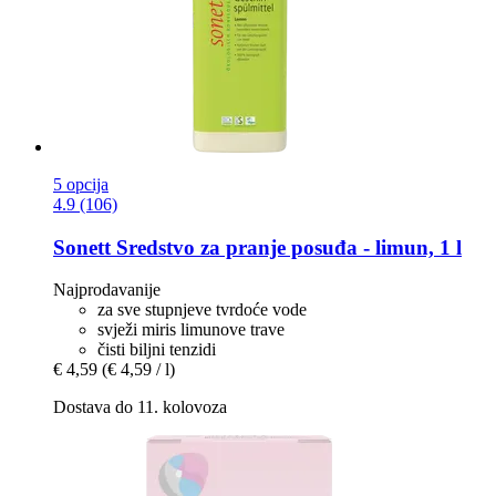
5 opcija
4.9 (106)
Sonett
Sredstvo za pranje posuđa -​ limun, 1 l
Najprodavanije
za sve stupnjeve tvrdoće vode
svježi miris limunove trave
čisti biljni tenzidi
€ 4,59
(€ 4,59 / l)
Dostava do 11. kolovoza