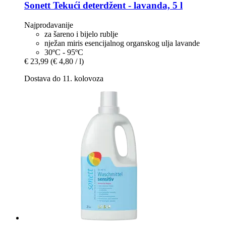
Sonett
Tekući deterdžent -​ lavanda, 5 l
Najprodavanije
za šareno i bijelo rublje
nježan miris esencijalnog organskog ulja lavande
30ºC - 95ºC
€ 23,99
(€ 4,80 / l)
Dostava do 11. kolovoza