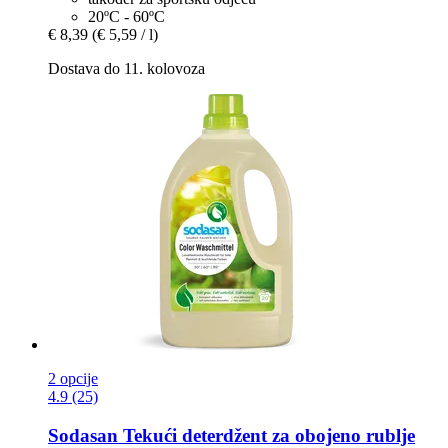
20ºC - 60ºC
€ 8,39
(€ 5,59 / l)
Dostava do 11. kolovoza
2 opcije
4.9 (25)
Sodasan
Tekući deterdžent za obojeno rublje