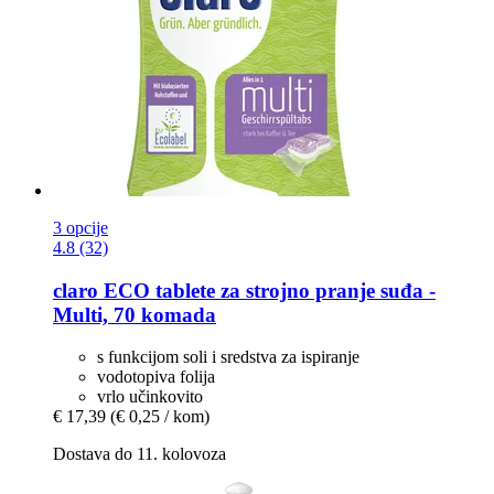
3 opcije
4.8 (32)
claro
ECO tablete za strojno pranje suđa -​
Multi, 70 komada
s funkcijom soli i sredstva za ispiranje
vodotopiva folija
vrlo učinkovito
€ 17,39
(€ 0,25 / kom)
Dostava do 11. kolovoza