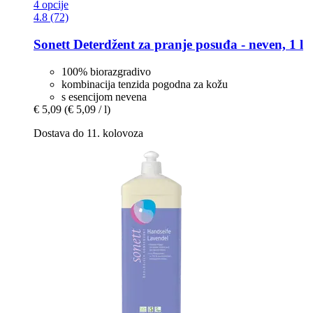
4 opcije
4.8 (72)
Sonett
Deterdžent za pranje posuđa -​ neven, 1 l
100% biorazgradivo
kombinacija tenzida pogodna za kožu
s esencijom nevena
€ 5,09
(€ 5,09 / l)
Dostava do 11. kolovoza