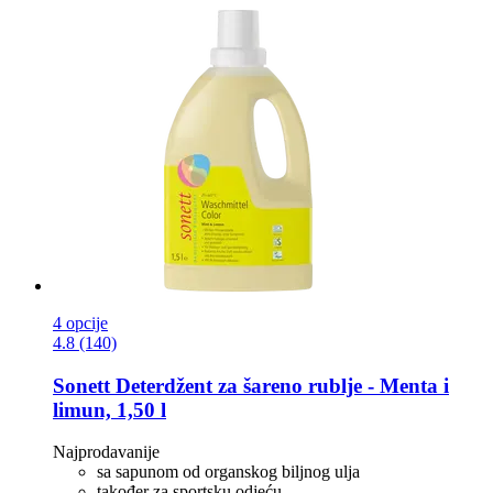
4 opcije
4.8 (140)
Sonett
Deterdžent za šareno rublje -​ Menta i
limun, 1,50 l
Najprodavanije
sa sapunom od organskog biljnog ulja
također za sportsku odjeću