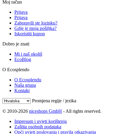
Moj račun
Prijava
Prijava
Zaboravili ste lozinku?
Gdje je moja pošiljka?
Iskoristiti kupon
Dobro je znati
Mi i naš okoliš
EcoBlog
O Ecosplendo
O Ecosplendu
Naša grupa
Kontakt
Promjena regije / jezika
© 2010-2026
niceshops GmbH
- All rights reserved.
Impresum i uvjeti korištenja
Zaštita osobnih podataka
Opći uvjeti poslovanja i pravila otkazivanja