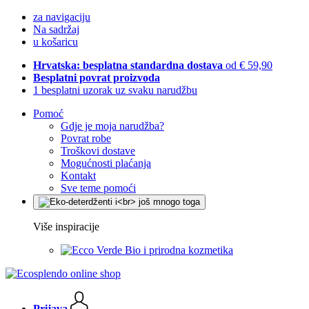
za navigaciju
Na sadržaj
u košaricu
Hrvatska: besplatna standardna dostava
od € 59,90
Besplatni povrat proizvoda
1 besplatni uzorak uz svaku narudžbu
Pomoć
Gdje je moja narudžba?
Povrat robe
Troškovi dostave
Mogućnosti plaćanja
Kontakt
Sve teme pomoći
Više inspiracije
Bio i prirodna kozmetika
Prijava