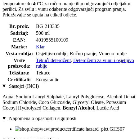
temperature do 40°C za ručno pranje ili u odgovarajući odjeljak u
perilici. Za svilu i vunu odaberite odgovarajući program pranja.
Pridržavajte se uputa na etiketi odjeće.
Br. proiz.
BG-213335
Sadržaj:
500 ml
EAN:
4019555100109
Marke:
Klar
Vrsta rublja:
Osjetljivo rublje, Ručno pranje, Vuneno rublje
Vrste
Tekući deterdžent
,
Deterdženti za vunu i osjetljivo
proizvoda:
rublje
Tekstura:
Tekuće
Certifikati:
Ecogarantie
Sastojci (INCI)
Aqua, Sodium Lauryl Sulphate, Lauryl Polyglucose, Alcohol Denat,
Sodium Chloride, Coco Glucoside, Glyceryl Oleate, Potassium
Cocoyl Hydrolyzed Collagen,
Benzyl Alcohol
, Lactic Acid
Napomena o opasnosti i sigurnosti