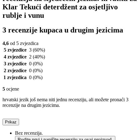
Klar Tekući deterdžent za osjetljivo
rublje i vunu
3 recenzije kupaca u drugim jezicima
4,6
od 5 zvjezdica
5 zvjezdice
3
(60%)
4 zvjezdice
2
(40%)
3 zvjezdice
0
(0%)
2 zvjezdice
0
(0%)
1 zvjezdica
0
(0%)
5
ocjene
hrvatski jezik još nema niti jednu recenziju, ali možete pronaći 3
recenzije na drugim jezicima.
Prikaz
Bez recenzija.
Budite prvi i napišite recenziju za ovaj proizvod.