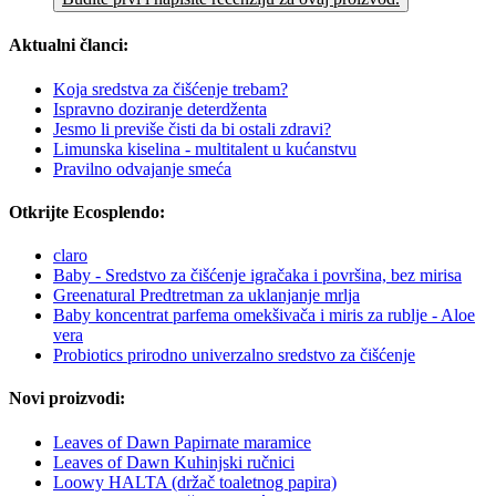
Aktualni članci:
Koja sredstva za čišćenje trebam?
Ispravno doziranje deterdženta
Jesmo li previše čisti da bi ostali zdravi?
Limunska kiselina - multitalent u kućanstvu
Pravilno odvajanje smeća
Otkrijte Ecosplendo:
claro
Baby - Sredstvo za čišćenje igračaka i površina, bez mirisa
Greenatural Predtretman za uklanjanje mrlja
Baby koncentrat parfema omekšivača i miris za rublje - Aloe
vera
Probiotics prirodno univerzalno sredstvo za čišćenje
Novi proizvodi:
Leaves of Dawn Papirnate maramice
Leaves of Dawn Kuhinjski ručnici
Loowy HALTA (držač toaletnog papira)