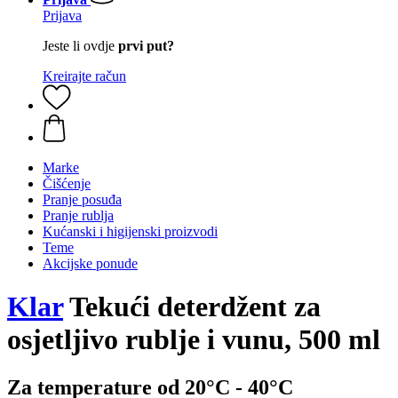
Prijava
Jeste li ovdje
prvi put?
Kreirajte račun
Marke
Čišćenje
Pranje posuđa
Pranje rublja
Kućanski i higijenski proizvodi
Teme
Akcijske ponude
Klar
Tekući deterdžent za
osjetljivo rublje i vunu, 500 ml
Za temperature od 20°C - 40°C