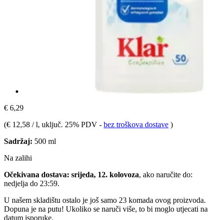
€ 6,29
(
€ 12,58 / l
, uključ. 25% PDV
-
bez troškova dostave
)
Sadržaj:
500 ml
Na zalihi
Očekivana dostava: srijeda, 12. kolovoza
, ako naručite do:
nedjelja do 23:59
.
U našem skladištu ostalo je još samo 23 komada ovog proizvoda.
Dopuna je na putu! Ukoliko se naruči više, to bi moglo utjecati na
datum isporuke.