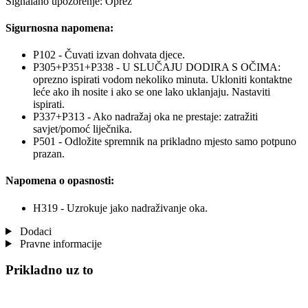
Signalano upozorenje: Oprez
Sigurnosna napomena:
P102 - Čuvati izvan dohvata djece.
P305+P351+P338 - U SLUČAJU DODIRA S OČIMA:
oprezno ispirati vodom nekoliko minuta. Ukloniti kontaktne
leće ako ih nosite i ako se one lako uklanjaju. Nastaviti
ispirati.
P337+P313 - Ako nadražaj oka ne prestaje: zatražiti
savjet/pomoć liječnika.
P501 - Odložite spremnik na prikladno mjesto samo potpuno
prazan.
Napomena o opasnosti:
H319 - Uzrokuje jako nadraživanje oka.
Dodaci
Pravne informacije
Prikladno uz to