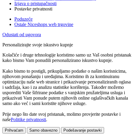
Izjava o pristupačnosti
Postavke privatnosti
Poduzeće
Ostale Niceshops web trgovine
Odustati od ugovora
Personalizirajte svoje iskustvo kupnje
Kolačiće i druge tehnologije koristimo samo uz Vaš osobni pristanak
kako bismo Vam ponudili personalizirano iskustvo kupnje.
Kako bismo to postigli, prikupljamo podatke o našim korisnicima,
njihovom ponašanju i uređajima. Koristimo ih za kontinuiranu
optimizaciju naše web stranice i prikazivanje personaliziranih oglasa
i sadržaja, kao i za analizu statistike korištenja. Također možemo
usporediti Vaše šifrirane podatke s vanjskim pružateljima usluga i
prikazivati Vam ponude putem njihovih online oglašivačkih kanala
samo ako već i sami koristite njihove usluge.
Prije nego što date svoj pristanak, molimo provjerite postavke i
naše
Politike privatnosti
.
Prihvaćam
Samo obavezno
Podešavanje postavki