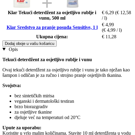
Klar Tekući deterdžent za osjetljivo rublje i
€ 6,29
(€ 12,58
vunu, 500 ml
/ l)
€ 4,99
Klar Sredstvo za pranje posuđa Sensitive, 1 l
(€ 4,99 / l)
Ukupna cijena:
€ 11,28
Dodaj oboje u vašu košaricu
Opis
Tekući deterdžent za osjetljivo rublje i vunu
Ovaj tekući deterdžent za osjetljivo rublje i vunu je tako nježan kao
šampon i odličan je za ručno i strojno pranje osjetljivih tkanina.
Svojstva:
bez sintetičkih mirisa
veganski i dermatološki testiran
brzo biorazgradiv
za osjetljive tkanine
djeluje već na temperaturi od 20°C
Upute za uporabu:
Koristite u vrlo malim količinama. Stavite 10 ml deterdženta u vodu