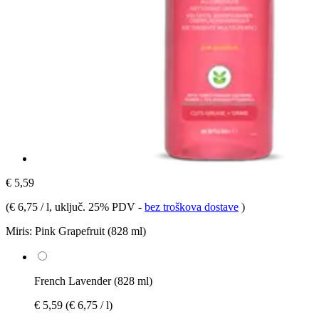
€ 5,59
(
€ 6,75 / l
, uključ. 25% PDV
-
bez troškova dostave
)
Miris:
Pink Grapefruit (828 ml)
French Lavender (828 ml)
€ 5,59
(€ 6,75 / l)