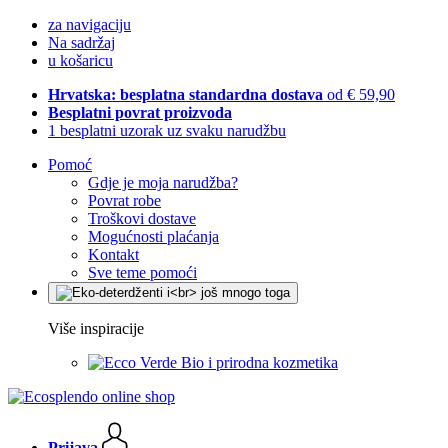
za navigaciju
Na sadržaj
u košaricu
Hrvatska: besplatna standardna dostava
od € 59,90
Besplatni povrat proizvoda
1 besplatni uzorak uz svaku narudžbu
Pomoć
Gdje je moja narudžba?
Povrat robe
Troškovi dostave
Mogućnosti plaćanja
Kontakt
Sve teme pomoći
Više inspiracije
Bio i prirodna kozmetika
Prijava