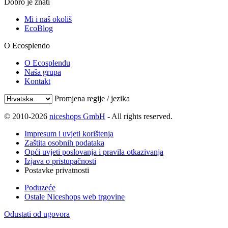
Dobro je znati
Mi i naš okoliš
EcoBlog
O Ecosplendo
O Ecosplendu
Naša grupa
Kontakt
Promjena regije / jezika
© 2010-2026
niceshops GmbH
- All rights reserved.
Impresum i uvjeti korištenja
Zaštita osobnih podataka
Opći uvjeti poslovanja i pravila otkazivanja
Izjava o pristupačnosti
Postavke privatnosti
Poduzeće
Ostale Niceshops web trgovine
Odustati od ugovora