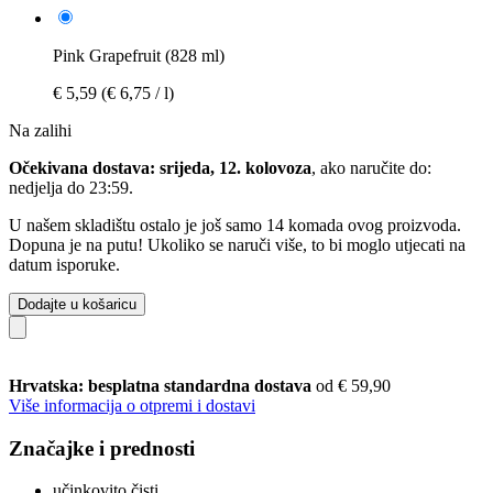
Pink Grapefruit (828 ml)
€ 5,59
(€ 6,75 / l)
Na zalihi
Očekivana dostava: srijeda, 12. kolovoza
, ako naručite do:
nedjelja do 23:59
.
U našem skladištu ostalo je još samo 14 komada ovog proizvoda.
Dopuna je na putu! Ukoliko se naruči više, to bi moglo utjecati na
datum isporuke.
Dodajte u košaricu
Hrvatska: besplatna standardna dostava
od € 59,90
Više informacija o otpremi i dostavi
Značajke i prednosti
učinkovito čisti