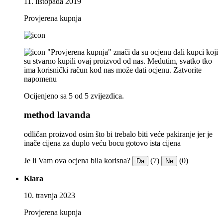
11. listopada 2019
Provjerena kupnja
"Provjerena kupnja" znači da su ocjenu dali kupci koji
su stvarno kupili ovaj proizvod od nas. Međutim, svatko tko
ima korisnički račun kod nas može dati ocjenu.
Zatvorite
napomenu
Ocijenjeno sa 5 od 5 zvijezdica.
method lavanda
odličan proizvod osim što bi trebalo biti veće pakiranje jer je
inače cijena za duplo veću bocu gotovo ista cijena
Je li Vam ova ocjena bila korisna?
(7)
(0)
Da
Ne
Klara
10. travnja 2023
Provjerena kupnja