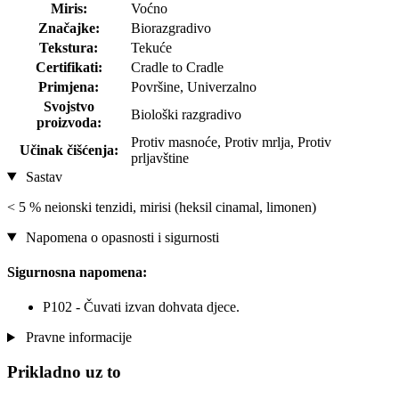
Miris:
Voćno
Značajke:
Biorazgradivo
Tekstura:
Tekuće
Certifikati:
Cradle to Cradle
Primjena:
Površine, Univerzalno
Svojstvo
Biološki razgradivo
proizvoda:
Protiv masnoće, Protiv mrlja, Protiv
Učinak čišćenja:
prljavštine
Sastav
< 5 % neionski tenzidi, mirisi (heksil cinamal, limonen)
Napomena o opasnosti i sigurnosti
Sigurnosna napomena:
P102 - Čuvati izvan dohvata djece.
Pravne informacije
Prikladno uz to