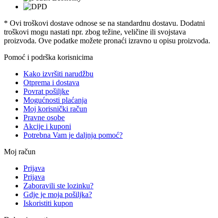
* Ovi troškovi dostave odnose se na standardnu ​​dostavu. Dodatni
troškovi mogu nastati npr. zbog težine, veličine ili svojstava
proizvoda. Ove podatke možete pronaći izravno u opisu proizvoda.
Pomoć i podrška korisnicima
Kako izvršiti narudžbu
Otprema i dostava
Povrat pošiljke
Mogućnosti plaćanja
Moj korisnički račun
Pravne osobe
Akcije i kuponi
Potrebna Vam je daljnja pomoć?
Moj račun
Prijava
Prijava
Zaboravili ste lozinku?
Gdje je moja pošiljka?
Iskoristiti kupon