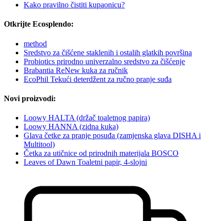
Kako pravilno čistiti kupaonicu?
Otkrijte Ecosplendo:
method
Sredstvo za čišćene staklenih i ostalih glatkih površina
Probiotics prirodno univerzalno sredstvo za čišćenje
Brabantia ReNew kuka za ručnik
EcoPhil Tekući deterdžent za ručno pranje suđa
Novi proizvodi:
Loowy HALTA (držač toaletnog papira)
Loowy HANNA (zidna kuka)
Glava četke za pranje posuđa (zamjenska glava DISHA i
Multitool)
Četka za utičnice od prirodnih materijala BOSCO
Leaves of Dawn Toaletni papir, 4-slojni