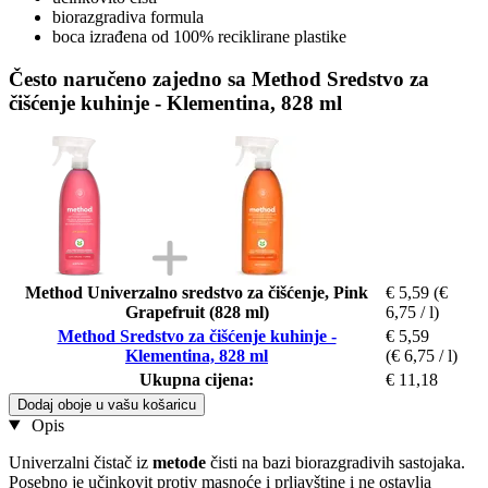
biorazgradiva formula
boca izrađena od 100% reciklirane plastike
Često naručeno zajedno sa Method Sredstvo za
čišćenje kuhinje - Klementina, 828 ml
Method Univerzalno sredstvo za čišćenje, Pink
€ 5,59
(€
Grapefruit (828 ml)
6,75 / l)
Method Sredstvo za čišćenje kuhinje -
€ 5,59
Klementina, 828 ml
(€ 6,75 / l)
Ukupna cijena:
€ 11,18
Dodaj oboje u vašu košaricu
Opis
Univerzalni čistač iz
metode
čisti na bazi biorazgradivih sastojaka.
Posebno je učinkovit protiv masnoće i prljavštine i ne ostavlja