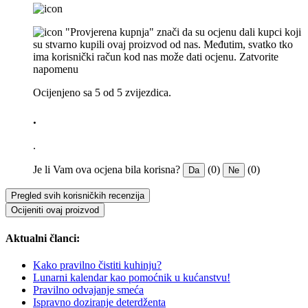
"Provjerena kupnja" znači da su ocjenu dali kupci koji
su stvarno kupili ovaj proizvod od nas. Međutim, svatko tko
ima korisnički račun kod nas može dati ocjenu.
Zatvorite
napomenu
Ocijenjeno sa 5 od 5 zvijezdica.
.
.
Je li Vam ova ocjena bila korisna?
(0)
(0)
Da
Ne
Pregled svih korisničkih recenzija
Ocijeniti ovaj proizvod
Aktualni članci:
Kako pravilno čistiti kuhinju?
Lunarni kalendar kao pomoćnik u kućanstvu!
Pravilno odvajanje smeća
Ispravno doziranje deterdženta