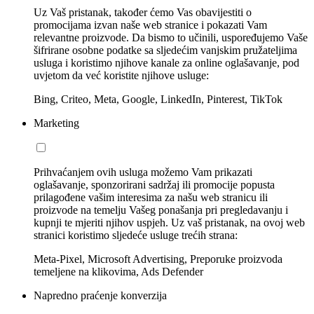
Uz Vaš pristanak, također ćemo Vas obavijestiti o
promocijama izvan naše web stranice i pokazati Vam
relevantne proizvode. Da bismo to učinili, uspoređujemo Vaše
šifrirane osobne podatke sa sljedećim vanjskim pružateljima
usluga i koristimo njihove kanale za online oglašavanje, pod
uvjetom da već koristite njihove usluge:
Bing, Criteo, Meta, Google, LinkedIn, Pinterest, TikTok
Marketing
Prihvaćanjem ovih usluga možemo Vam prikazati
oglašavanje, sponzorirani sadržaj ili promocije popusta
prilagođene vašim interesima za našu web stranicu ili
proizvode na temelju Vašeg ponašanja pri pregledavanju i
kupnji te mjeriti njihov uspjeh. Uz vaš pristanak, na ovoj web
stranici koristimo sljedeće usluge trećih strana:
Meta-Pixel, Microsoft Advertising, Preporuke proizvoda
temeljene na klikovima, Ads Defender
Napredno praćenje konverzija