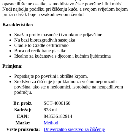
opasne ili štetne ostatke, samo blistavo čiste površine i fini miris!
Nudi najbolju podršku pri čišćenju kuće, a svojom svijetlom bojom
pruža i dašak boje u svakodnevnom životu!
Karakteristike:
Snažan protiv masnoće i tvrdokorne prljavštine
Na bazi biorazgradivih sastojaka
Cradle to Cradle certificirano
Boca od reciklirane plastike
Idealno za kućanstva s djecom i kućnim ljubimcima
Primjena:
Poprskajte po površini i obrišite krpom.
Sredstvo za čišćenje je prikladno za većinu neporoznih
površina, ako ste u nedoumici, isprobajte na neupadljivom
području.
Br. proiz.
SCT-4006160
Sadržaj:
828 ml
EAN:
843536182914
Marke:
Method
Vrste proizvoda:
Univerzalno sredstvo za čišćenje