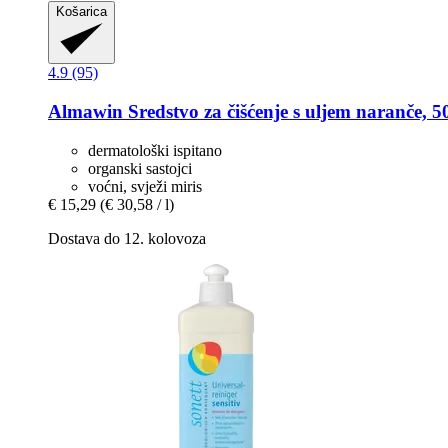
Košarica
4.9 (95)
Almawin
Sredstvo za čišćenje s uljem naranče, 5
dermatološki ispitano
organski sastojci
voćni, svježi miris
€ 15,29
(€ 30,58 / l)
Dostava do 12. kolovoza