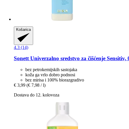
Košarica
4.3 (14)
Sonett
Univerzalno sredstvo za čišćenje Sensitiv, 
bez petrokemijskih sastojaka
koža ga vrlo dobro podnosi
bez mirisa i 100% biorazgradivo
€ 3,99
(€ 7,98 / l)
Dostava do 12. kolovoza