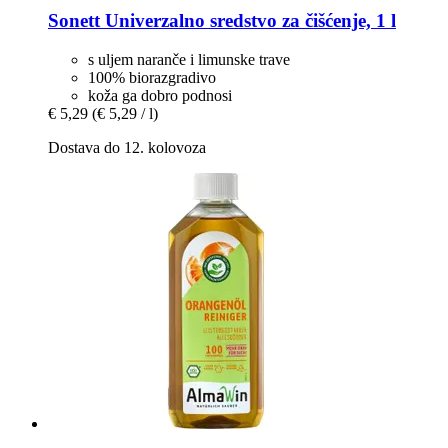
Sonett
Univerzalno sredstvo za čišćenje, 1 l
s uljem naranče i limunske trave
100% biorazgradivo
koža ga dobro podnosi
€ 5,29
(€ 5,29 / l)
Dostava do 12. kolovoza