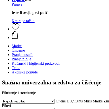
Prijava
Jeste li ovdje
prvi put?
Kreirajte račun
Marke
Čišćenje
Pranje posuđa
Pranje rublja
Kućanski i higijenski proizvodi
Teme
Akcijske ponude
Snažna univerzalna sredstva za čišćenje
Filtriranje i storniranje
Cijene
Highlights
Miris
Marke
Zna
Filteri