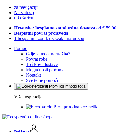
za navigaciju
Na sadržaj
u košaricu
Hrvatska: besplatna standardna dostava
od € 59,90
Besplatni povrat proizvoda
1 besplatni uzorak uz svaku narudžbu
Pomoć
Gdje je moja narudžba?
Povrat robe
Troškovi dostave
Mogućnosti plaćanja
Kontakt
Sve teme pomoći
Više inspiracije
Bio i prirodna kozmetika
Prijava