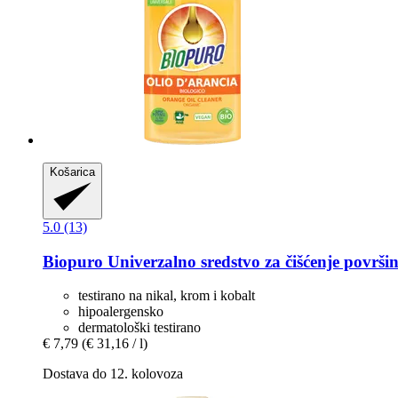
Košarica
5.0 (13)
Biopuro
Univerzalno sredstvo za čišćenje površin
testirano na nikal, krom i kobalt
hipoalergensko
dermatološki testirano
€ 7,79
(€ 31,16 / l)
Dostava do 12. kolovoza