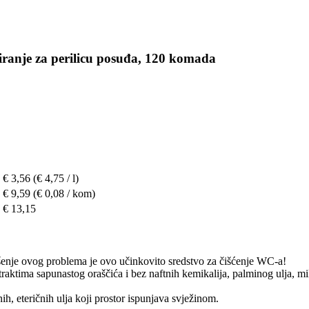
iranje za perilicu posuđa, 120 komada
€ 3,56
(€ 4,75 / l)
€ 9,59
(€ 0,08 / kom)
€ 13,15
enje ovog problema je ovo učinkovito sredstvo za čišćenje WC-a!
aktima sapunastog oraščića i bez naftnih kemikalija, palminog ulja, mikr
h, eteričnih ulja koji prostor ispunjava svježinom.