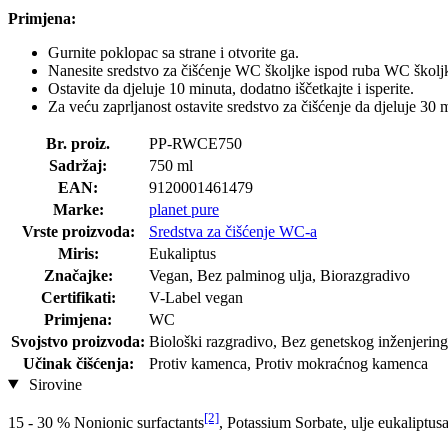
Primjena:
Gurnite poklopac sa strane i otvorite ga.
Nanesite sredstvo za čišćenje WC školjke ispod ruba WC školjk
Ostavite da djeluje 10 minuta, dodatno iščetkajte i isperite.
Za veću zaprljanost ostavite sredstvo za čišćenje da djeluje 30 
Br. proiz.
PP-RWCE750
Sadržaj:
750 ml
EAN:
9120001461479
Marke:
planet pure
Vrste proizvoda:
Sredstva za čišćenje WC-a
Miris:
Eukaliptus
Značajke:
Vegan, Bez palminog ulja, Biorazgradivo
Certifikati:
V-Label vegan
Primjena:
WC
Svojstvo proizvoda:
Biološki razgradivo, Bez genetskog inženjeringa
Učinak čišćenja:
Protiv kamenca, Protiv mokraćnog kamenca
Sirovine
[2]
15 - 30 % Nonionic surfactants
, Potassium Sorbate, ulje eukaliptus