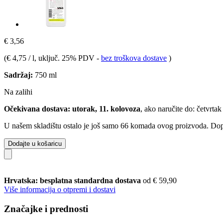
€ 3,56
(
€ 4,75 / l
, uključ. 25% PDV
-
bez troškova dostave
)
Sadržaj:
750 ml
Na zalihi
Očekivana dostava: utorak, 11. kolovoza
, ako naručite do:
četvrtak
U našem skladištu ostalo je još samo 66 komada ovog proizvoda. Dopun
Dodajte u košaricu
Hrvatska: besplatna standardna dostava
od € 59,90
Više informacija o otpremi i dostavi
Značajke i prednosti