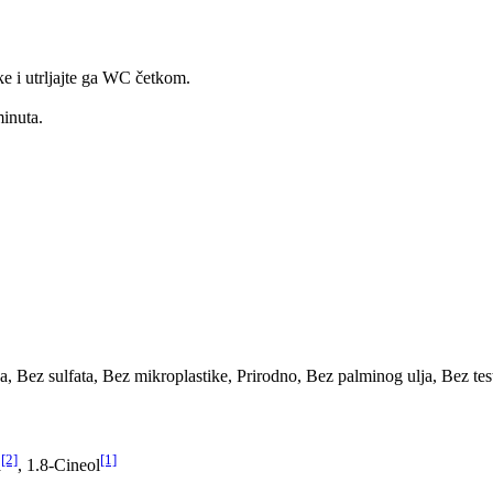
e i utrljajte ga WC četkom.
minuta.
, Bez sulfata, Bez mikroplastike, Prirodno, Bez palminog ulja, Bez tes
[2]
[1]
a
, 1.8-Cineol