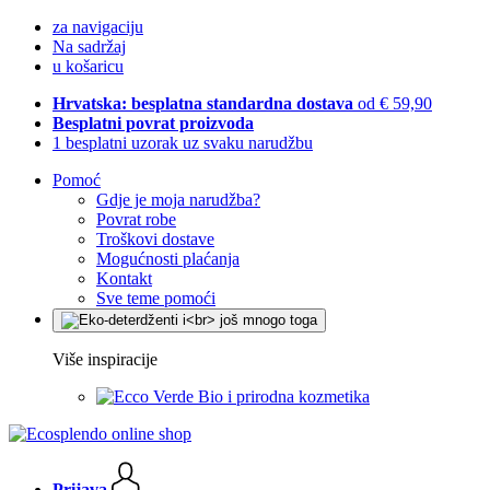
za navigaciju
Na sadržaj
u košaricu
Hrvatska: besplatna standardna dostava
od € 59,90
Besplatni povrat proizvoda
1 besplatni uzorak uz svaku narudžbu
Pomoć
Gdje je moja narudžba?
Povrat robe
Troškovi dostave
Mogućnosti plaćanja
Kontakt
Sve teme pomoći
Više inspiracije
Bio i prirodna kozmetika
Prijava