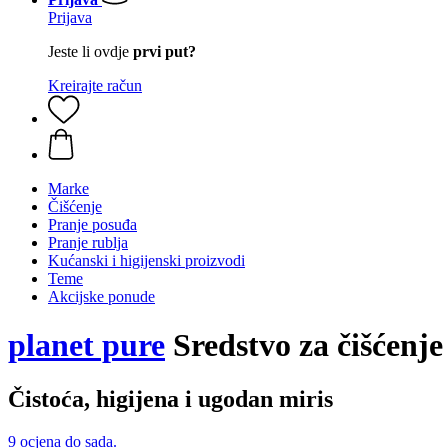
Prijava
Jeste li ovdje
prvi put?
Kreirajte račun
Marke
Čišćenje
Pranje posuđa
Pranje rublja
Kućanski i higijenski proizvodi
Teme
Akcijske ponude
planet pure
Sredstvo za čišćenje
Čistoća, higijena i ugodan miris
9 ocjena do sada.