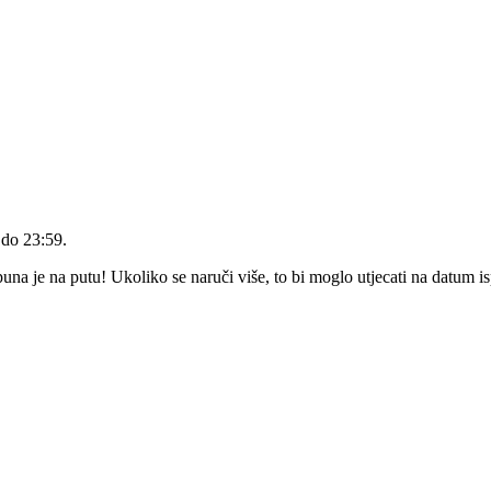
 do 23:59
.
a je na putu! Ukoliko se naruči više, to bi moglo utjecati na datum i