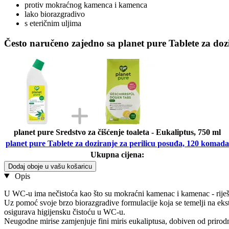
protiv mokraćnog kamenca i kamenca
lako biorazgradivo
s eteričnim uljima
Često naručeno zajedno sa planet pure Tablete za doz
planet pure Sredstvo za čišćenje toaleta - Eukaliptus, 750 ml
planet pure Tablete za doziranje za perilicu posuđa, 120 komada
Ukupna cijena:
Dodaj oboje u vašu košaricu
Opis
U WC-u ima nečistoća kao što su mokraćni kamenac i kamenac - riješ
Uz pomoć svoje brzo biorazgradive formulacije koja se temelji na ekstr
osigurava higijensku čistoću u WC-u.
Neugodne mirise zamjenjuje fini miris eukaliptusa, dobiven od prirodni