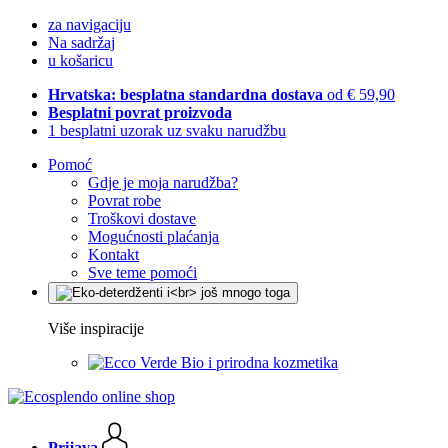
za navigaciju
Na sadržaj
u košaricu
Hrvatska: besplatna standardna dostava
od € 59,90
Besplatni povrat proizvoda
1 besplatni uzorak uz svaku narudžbu
Pomoć
Gdje je moja narudžba?
Povrat robe
Troškovi dostave
Mogućnosti plaćanja
Kontakt
Sve teme pomoći
Više inspiracije
Bio i prirodna kozmetika
Prijava