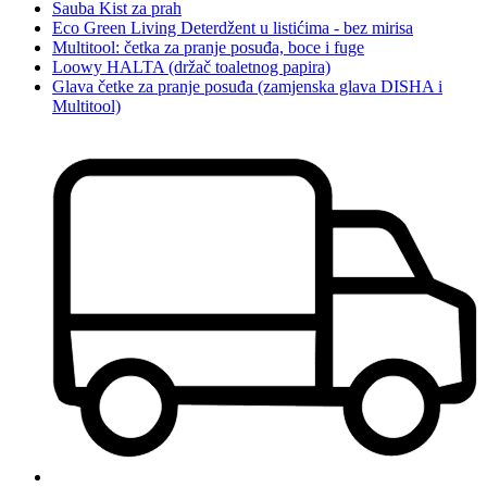
Sauba Kist za prah
Eco Green Living Deterdžent u listićima - bez mirisa
Multitool: četka za pranje posuđa, boce i fuge
Loowy HALTA (držač toaletnog papira)
Glava četke za pranje posuđa (zamjenska glava DISHA i
Multitool)