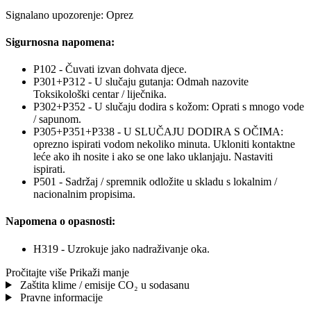
Signalano upozorenje: Oprez
Sigurnosna napomena:
P102 - Čuvati izvan dohvata djece.
P301+P312 - U slučaju gutanja: Odmah nazovite
Toksikološki centar / liječnika.
P302+P352 - U slučaju dodira s kožom: Oprati s mnogo vode
/ sapunom.
P305+P351+P338 - U SLUČAJU DODIRA S OČIMA:
oprezno ispirati vodom nekoliko minuta. Ukloniti kontaktne
leće ako ih nosite i ako se one lako uklanjaju. Nastaviti
ispirati.
P501 - Sadržaj / spremnik odložite u skladu s lokalnim /
nacionalnim propisima.
Napomena o opasnosti:
H319 - Uzrokuje jako nadraživanje oka.
Pročitajte više
Prikaži manje
Zaštita klime / emisije CO₂ u sodasanu
Pravne informacije