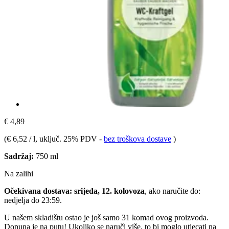
€ 4,89
(
€ 6,52 / l
, uključ. 25% PDV
-
bez troškova dostave
)
Sadržaj:
750 ml
Na zalihi
Očekivana dostava: srijeda, 12. kolovoza
, ako naručite do:
nedjelja do 23:59
.
U našem skladištu ostao je još samo 31 komad ovog proizvoda.
Dopuna je na putu! Ukoliko se naruči više, to bi moglo utjecati na