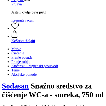
Prijava
Jeste li ovdje
prvi put?
Kreirajte račun
Košarica
€ 0,00
Marke
Čišćenje
Pranje posuđa
Pranje rublja
Kućanski i higijenski proizvodi
Teme
Akcijske ponude
Sodasan
Snažno sredstvo za
čišćenje WC-a - smreka, 750 ml