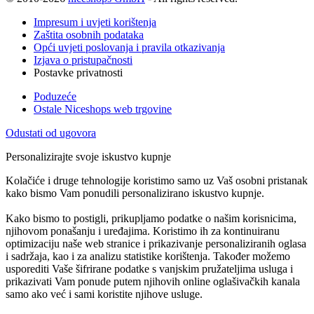
Impresum i uvjeti korištenja
Zaštita osobnih podataka
Opći uvjeti poslovanja i pravila otkazivanja
Izjava o pristupačnosti
Postavke privatnosti
Poduzeće
Ostale Niceshops web trgovine
Odustati od ugovora
Personalizirajte svoje iskustvo kupnje
Kolačiće i druge tehnologije koristimo samo uz Vaš osobni pristanak
kako bismo Vam ponudili personalizirano iskustvo kupnje.
Kako bismo to postigli, prikupljamo podatke o našim korisnicima,
njihovom ponašanju i uređajima. Koristimo ih za kontinuiranu
optimizaciju naše web stranice i prikazivanje personaliziranih oglasa
i sadržaja, kao i za analizu statistike korištenja. Također možemo
usporediti Vaše šifrirane podatke s vanjskim pružateljima usluga i
prikazivati Vam ponude putem njihovih online oglašivačkih kanala
samo ako već i sami koristite njihove usluge.