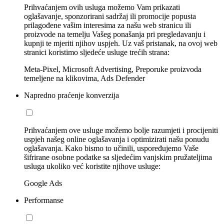
Prihvaćanjem ovih usluga možemo Vam prikazati
oglašavanje, sponzorirani sadržaj ili promocije popusta
prilagođene vašim interesima za našu web stranicu ili
proizvode na temelju Vašeg ponašanja pri pregledavanju i
kupnji te mjeriti njihov uspjeh. Uz vaš pristanak, na ovoj web
stranici koristimo sljedeće usluge trećih strana:
Meta-Pixel, Microsoft Advertising, Preporuke proizvoda
temeljene na klikovima, Ads Defender
Napredno praćenje konverzija
Prihvaćanjem ove usluge možemo bolje razumjeti i procijeniti
uspjeh našeg online oglašavanja i optimizirati našu ponudu
oglašavanja. Kako bismo to učinili, uspoređujemo Vaše
šifrirane osobne podatke sa sljedećim vanjskim pružateljima
usluga ukoliko već koristite njihove usluge:
Google Ads
Performanse