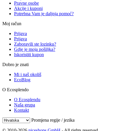
Pravne osobe
Akcije i kuponi
Potrebna Vam je daljnja pomoć?
Moj račun
Prijava
Prijava
Zaboravili ste lozinku?
Gdje je moja pošiljka?
Iskoristiti kupon
Dobro je znati
Mi i naš okoliš
EcoBlog
O Ecosplendo
O Ecosplendu
Naša grupa
Kontakt
Promjena regije / jezika
© 2010-2026
niceshops GmbH
- All rights reserved.