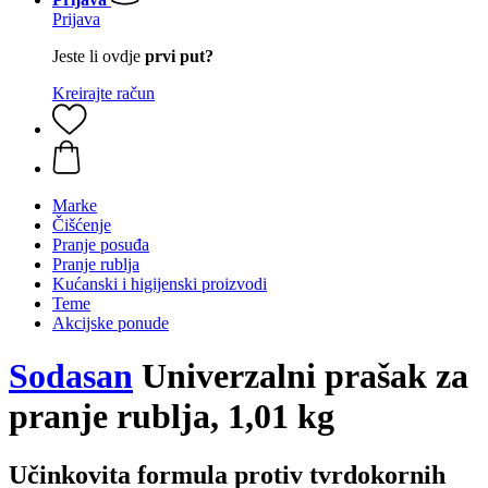
Prijava
Jeste li ovdje
prvi put?
Kreirajte račun
Marke
Čišćenje
Pranje posuđa
Pranje rublja
Kućanski i higijenski proizvodi
Teme
Akcijske ponude
Sodasan
Univerzalni prašak za
pranje rublja, 1,01 kg
Učinkovita formula protiv tvrdokornih