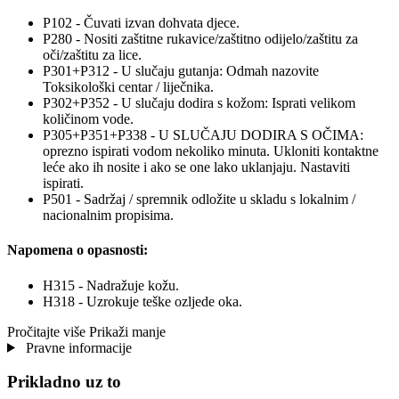
P102 - Čuvati izvan dohvata djece.
P280 - Nositi zaštitne rukavice/zaštitno odijelo/zaštitu za
oči/zaštitu za lice.
P301+P312 - U slučaju gutanja: Odmah nazovite
Toksikološki centar / liječnika.
P302+P352 - U slučaju dodira s kožom: Isprati velikom
količinom vode.
P305+P351+P338 - U SLUČAJU DODIRA S OČIMA:
oprezno ispirati vodom nekoliko minuta. Ukloniti kontaktne
leće ako ih nosite i ako se one lako uklanjaju. Nastaviti
ispirati.
P501 - Sadržaj / spremnik odložite u skladu s lokalnim /
nacionalnim propisima.
Napomena o opasnosti:
H315 - Nadražuje kožu.
H318 - Uzrokuje teške ozljede oka.
Pročitajte više
Prikaži manje
Pravne informacije
Prikladno uz to