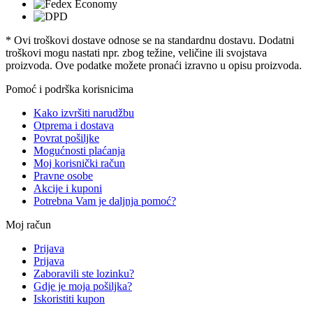
* Ovi troškovi dostave odnose se na standardnu ​​dostavu. Dodatni
troškovi mogu nastati npr. zbog težine, veličine ili svojstava
proizvoda. Ove podatke možete pronaći izravno u opisu proizvoda.
Pomoć i podrška korisnicima
Kako izvršiti narudžbu
Otprema i dostava
Povrat pošiljke
Mogućnosti plaćanja
Moj korisnički račun
Pravne osobe
Akcije i kuponi
Potrebna Vam je daljnja pomoć?
Moj račun
Prijava
Prijava
Zaboravili ste lozinku?
Gdje je moja pošiljka?
Iskoristiti kupon