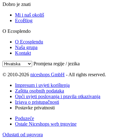
Dobro je znati
Mi i naš okoliš
EcoBlog
O Ecosplendo
O Ecosplendu
Naša grupa
Kontakt
Promjena regije / jezika
© 2010-2026
niceshops GmbH
- All rights reserved.
Impresum i uvjeti korištenja
Zaštita osobnih podataka
Opći uvjeti poslovanja i pravila otkazivanja
Izjava o pristupačnosti
Postavke privatnosti
Poduzeće
Ostale Niceshops web trgovine
Odustati od ugovora