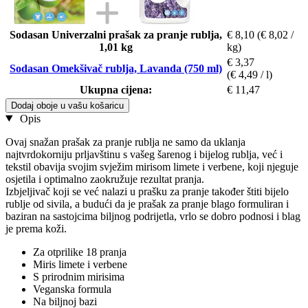
Sodasan Univerzalni prašak za pranje rublja,
€ 8,10
(€ 8,02 /
1,01 kg
kg)
€ 3,37
Sodasan Omekšivač rublja, Lavanda (750 ml)
(€ 4,49 / l)
Ukupna cijena:
€ 11,47
Dodaj oboje u vašu košaricu
Opis
Ovaj snažan prašak za pranje rublja ne samo da uklanja
najtvrdokorniju prljavštinu s vašeg šarenog i bijelog rublja, već i
tekstil obavija svojim svježim mirisom limete i verbene, koji njeguje
osjetila i optimalno zaokružuje rezultat pranja.
Izbjeljivač koji se već nalazi u prašku za pranje također štiti bijelo
rublje od sivila, a budući da je prašak za pranje blago formuliran i
baziran na sastojcima biljnog podrijetla, vrlo se dobro podnosi i blag
je prema koži.
Za otprilike 18 pranja
Miris limete i verbene
S prirodnim mirisima
Veganska formula
Na biljnoj bazi