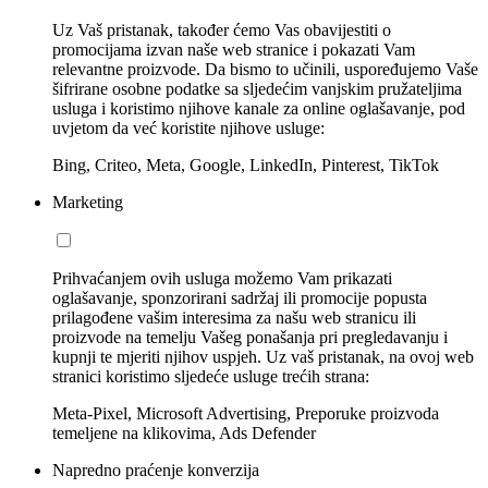
Uz Vaš pristanak, također ćemo Vas obavijestiti o
promocijama izvan naše web stranice i pokazati Vam
relevantne proizvode. Da bismo to učinili, uspoređujemo Vaše
šifrirane osobne podatke sa sljedećim vanjskim pružateljima
usluga i koristimo njihove kanale za online oglašavanje, pod
uvjetom da već koristite njihove usluge:
Bing, Criteo, Meta, Google, LinkedIn, Pinterest, TikTok
Marketing
Prihvaćanjem ovih usluga možemo Vam prikazati
oglašavanje, sponzorirani sadržaj ili promocije popusta
prilagođene vašim interesima za našu web stranicu ili
proizvode na temelju Vašeg ponašanja pri pregledavanju i
kupnji te mjeriti njihov uspjeh. Uz vaš pristanak, na ovoj web
stranici koristimo sljedeće usluge trećih strana:
Meta-Pixel, Microsoft Advertising, Preporuke proizvoda
temeljene na klikovima, Ads Defender
Napredno praćenje konverzija