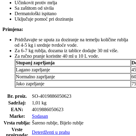
Učinkovit protiv mrlja
Sa zaštitom od sivila
Dermatološki ispitano
Uključuje pomoć pri doziranju
Primjena:
Pridržavajte se uputa za doziranje na temelju količine rublja
od 4-5 kg i srednje tvrdoće vode.
Za 6-7 kg rublja, dozama iz tablice dodajte 30 ml više.
Za ručno pranje koristite 40 ml u 10 L vode.
Stupanj zaprljanja
D
Lagano zaprljanje
45
Normalno zaprljanje
60
Jako zaprljanje
75
Br. proiz.
SO-4019886050623
Sadržaj:
1,01 kg
EAN:
4019886050623
Marke:
Sodasan
Vrsta rublja:
Šareno rublje, Bijelo rublje
Vrste
Deterdženti u prahu
proizvoda: