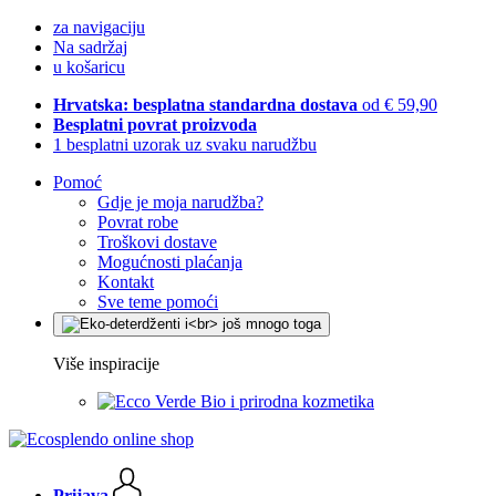
za navigaciju
Na sadržaj
u košaricu
Hrvatska: besplatna standardna dostava
od € 59,90
Besplatni povrat proizvoda
1 besplatni uzorak uz svaku narudžbu
Pomoć
Gdje je moja narudžba?
Povrat robe
Troškovi dostave
Mogućnosti plaćanja
Kontakt
Sve teme pomoći
Više inspiracije
Bio i prirodna kozmetika
Prijava