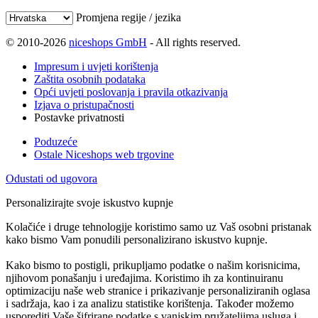
Promjena regije / jezika
© 2010-2026
niceshops GmbH
- All rights reserved.
Impresum i uvjeti korištenja
Zaštita osobnih podataka
Opći uvjeti poslovanja i pravila otkazivanja
Izjava o pristupačnosti
Postavke privatnosti
Poduzeće
Ostale Niceshops web trgovine
Odustati od ugovora
Personalizirajte svoje iskustvo kupnje
Kolačiće i druge tehnologije koristimo samo uz Vaš osobni pristanak
kako bismo Vam ponudili personalizirano iskustvo kupnje.
Kako bismo to postigli, prikupljamo podatke o našim korisnicima,
njihovom ponašanju i uređajima. Koristimo ih za kontinuiranu
optimizaciju naše web stranice i prikazivanje personaliziranih oglasa
i sadržaja, kao i za analizu statistike korištenja. Također možemo
usporediti Vaše šifrirane podatke s vanjskim pružateljima usluga i