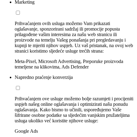
Marketing
Prihvaćanjem ovih usluga možemo Vam prikazati
oglašavanje, sponzorirani sadržaj ili promocije popusta
prilagođene vašim interesima za našu web stranicu ili
proizvode na temelju Vašeg ponašanja pri pregledavanju i
kupnji te mjeriti njihov uspjeh. Uz vaš pristanak, na ovoj web
stranici koristimo sljedeće usluge trećih strana:
Meta-Pixel, Microsoft Advertising, Preporuke proizvoda
temeljene na klikovima, Ads Defender
Napredno praćenje konverzija
Prihvaćanjem ove usluge možemo bolje razumjeti i procijeniti
uspjeh našeg online oglašavanja i optimizirati našu ponudu
oglašavanja. Kako bismo to učinili, uspoređujemo Vaše
šifrirane osobne podatke sa sljedećim vanjskim pružateljima
usluga ukoliko već koristite njihove usluge:
Google Ads