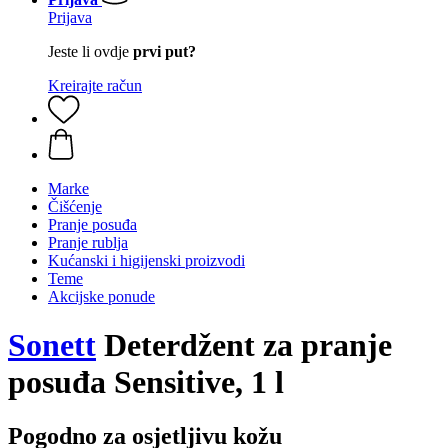
Prijava
Jeste li ovdje
prvi put?
Kreirajte račun
Marke
Čišćenje
Pranje posuđa
Pranje rublja
Kućanski i higijenski proizvodi
Teme
Akcijske ponude
Sonett
Deterdžent za pranje
posuđa Sensitive, 1 l
Pogodno za osjetljivu kožu