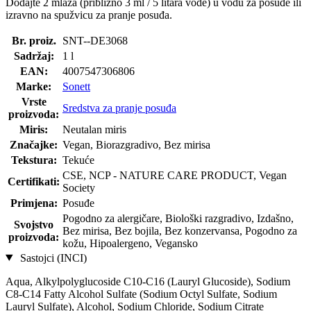
Dodajte 2 mlaza (približno 3 ml / 5 litara vode) u vodu za posuđe ili
izravno na spužvicu za pranje posuđa.
Br. proiz.
SNT--DE3068
Sadržaj:
1 l
EAN:
4007547306806
Marke:
Sonett
Vrste
Sredstva za pranje posuđa
proizvoda:
Miris:
Neutalan miris
Značajke:
Vegan, Biorazgradivo, Bez mirisa
Tekstura:
Tekuće
CSE, NCP - NATURE CARE PRODUCT, Vegan
Certifikati:
Society
Primjena:
Posuđe
Pogodno za alergičare, Biološki razgradivo, Izdašno,
Svojstvo
Bez mirisa, Bez bojila, Bez konzervansa, Pogodno za
proizvoda:
kožu, Hipoalergeno, Vegansko
Sastojci (INCI)
Aqua, Alkylpolyglucoside C10-C16 (Lauryl Glucoside), Sodium
C8-C14 Fatty Alcohol Sulfate (Sodium Octyl Sulfate, Sodium
Lauryl Sulfate), Alcohol, Sodium Chloride, Sodium Citrate