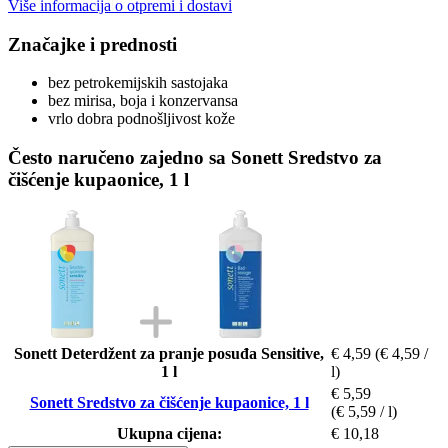
Više informacija o otpremi i dostavi
Značajke i prednosti
bez petrokemijskih sastojaka
bez mirisa, boja i konzervansa
vrlo dobra podnošljivost kože
Često naručeno zajedno sa Sonett Sredstvo za
čišćenje kupaonice, 1 l
Sonett Deterdžent za pranje posuđa Sensitive,
€ 4,59
(€ 4,59 /
1 l
l)
€ 5,59
Sonett Sredstvo za čišćenje kupaonice, 1 l
(€ 5,59 / l)
Ukupna cijena:
€ 10,18