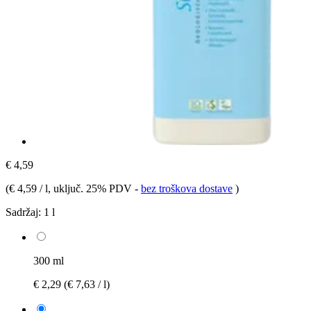
€ 4,59
(
€ 4,59 / l
, uključ. 25% PDV
-
bez troškova dostave
)
Sadržaj:
1 l
300 ml
€ 2,29
(€ 7,63 / l)