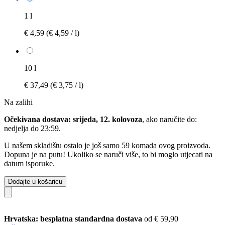
1 l
€ 4,59
(€ 4,59 / l)
10 l
€ 37,49
(€ 3,75 / l)
Na zalihi
Očekivana dostava: srijeda, 12. kolovoza
, ako naručite do:
nedjelja do 23:59
.
U našem skladištu ostalo je još samo 59 komada ovog proizvoda.
Dopuna je na putu! Ukoliko se naruči više, to bi moglo utjecati na
datum isporuke.
Dodajte u košaricu
Hrvatska: besplatna standardna dostava
od € 59,90