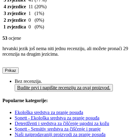
4 zvjezdice
11
(20%)
3 zvjezdice
1
(1%)
2 zvjezdice
0
(0%)
1 zvjezdica
0
(0%)
53
ocjene
hrvatski jezik još nema niti jednu recenziju, ali možete pronaći 29
recenzija na drugim jezicima.
Prikaz
Bez recenzija.
Budite prvi i napišite recenziju za ovaj proizvod.
Popularne kategorije:
Ekološka sredstva za pranje posuđa
Sonett - Ekološka sredstva za pranje posuđa
Deterdženti i sredstva za čišćenje ugodni za kožu
Sonett - Sensitiv sredstva za čišćenje i pranje
Naši najprodavaniji proizvodi za pranje posuđa