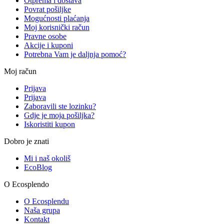
Otprema i dostava
Povrat pošiljke
Mogućnosti plaćanja
Moj korisnički račun
Pravne osobe
Akcije i kuponi
Potrebna Vam je daljnja pomoć?
Moj račun
Prijava
Prijava
Zaboravili ste lozinku?
Gdje je moja pošiljka?
Iskoristiti kupon
Dobro je znati
Mi i naš okoliš
EcoBlog
O Ecosplendo
O Ecosplendu
Naša grupa
Kontakt