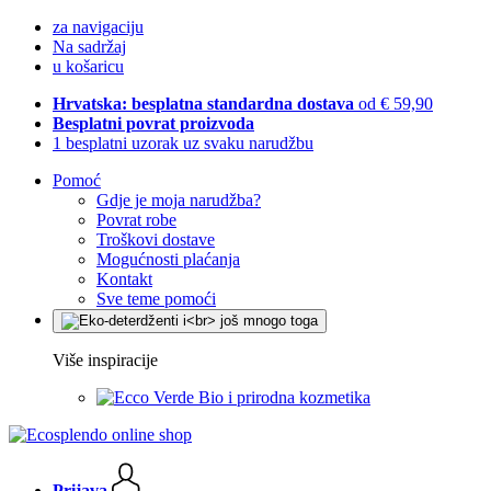
za navigaciju
Na sadržaj
u košaricu
Hrvatska: besplatna standardna dostava
od € 59,90
Besplatni povrat proizvoda
1 besplatni uzorak uz svaku narudžbu
Pomoć
Gdje je moja narudžba?
Povrat robe
Troškovi dostave
Mogućnosti plaćanja
Kontakt
Sve teme pomoći
Više inspiracije
Bio i prirodna kozmetika
Prijava