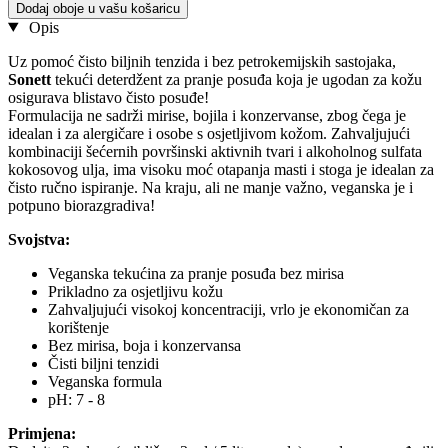
Dodaj oboje u vašu košaricu
Opis
Uz pomoć čisto biljnih tenzida i bez petrokemijskih sastojaka,
Sonett
tekući deterdžent za pranje posuđa koja je ugodan za kožu
osigurava blistavo čisto posuđe!
Formulacija ne sadrži mirise, bojila i konzervanse, zbog čega je
idealan i za alergičare i osobe s osjetljivom kožom. Zahvaljujući
kombinaciji šećernih površinski aktivnih tvari i alkoholnog sulfata
kokosovog ulja, ima visoku moć otapanja masti i stoga je idealan za
čisto ručno ispiranje. Na kraju, ali ne manje važno, veganska je i
potpuno biorazgradiva!
Svojstva:
Veganska tekućina za pranje posuđa bez mirisa
Prikladno za osjetljivu kožu
Zahvaljujući visokoj koncentraciji, vrlo je ekonomičan za
korištenje
Bez mirisa, boja i konzervansa
Čisti biljni tenzidi
Veganska formula
pH: 7 - 8
Primjena: