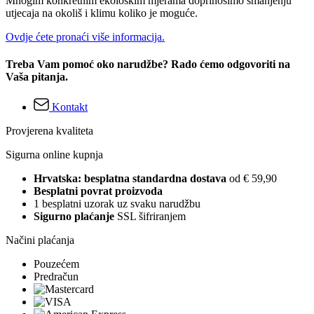
Mnogim konkretnim ekološkim mjerama doprinosimo smanjenju
utjecaja na okoliš i klimu koliko je moguće.
Ovdje ćete pronaći više informacija.
Treba Vam pomoć oko narudžbe? Rado ćemo odgovoriti na
Vaša pitanja.
Kontakt
Provjerena kvaliteta
Sigurna online kupnja
Hrvatska: besplatna standardna dostava
od € 59,90
Besplatni povrat proizvoda
1 besplatni uzorak uz svaku narudžbu
Sigurno plaćanje
SSL šifriranjem
Načini plaćanja
Pouzećem
Predračun