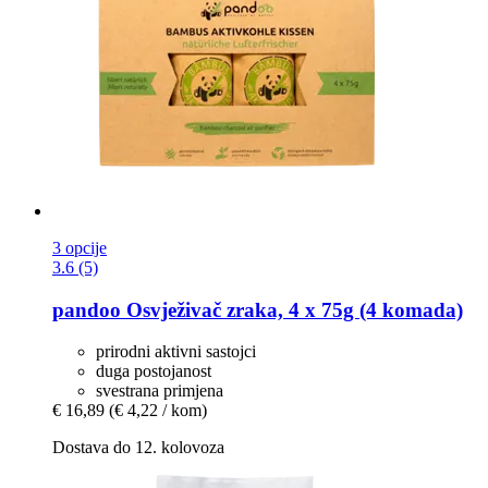
3 opcije
3.6 (5)
pandoo
Osvježivač zraka, 4 x 75g (4 komada)
prirodni aktivni sastojci
duga postojanost
svestrana primjena
€ 16,89
(€ 4,22 / kom)
Dostava do 12. kolovoza