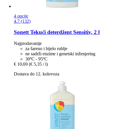
4 opcije
4.7 (132)
Sonett
Tekući deterdžent Sensitiv, 2 l
Najprodavanije
za šareno i bijelo rublje
ne sadrži enzime i genetski inženjering
30ºC - 95ºC
€ 10,69
(€ 5,35 / l)
Dostava do 12. kolovoza