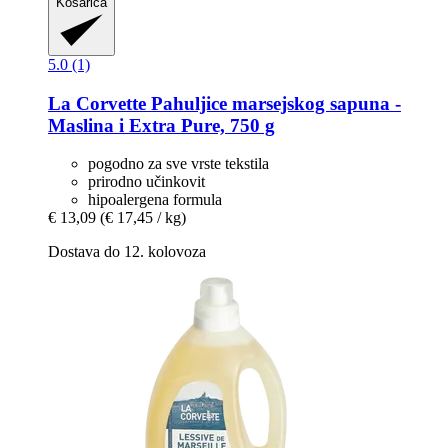
Košarica
5.0 (1)
La Corvette
Pahuljice marsejskog sapuna -​
Maslina i Extra Pure, 750 g
pogodno za sve vrste tekstila
prirodno učinkovit
hipoalergena formula
€ 13,09
(€ 17,45 / kg)
Dostava do 12. kolovoza