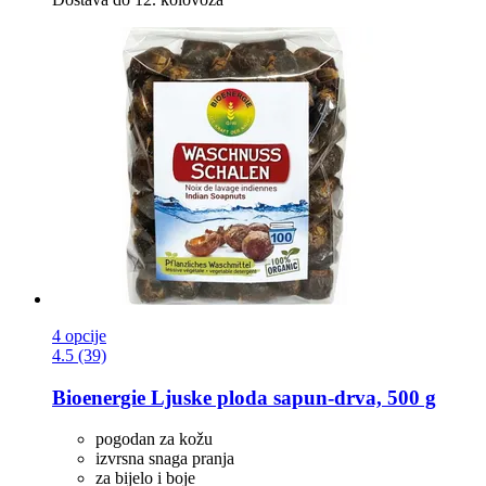
4 opcije
4.5 (39)
Bioenergie
Ljuske ploda sapun-​drva, 500 g
pogodan za kožu
izvrsna snaga pranja
za bijelo i boje