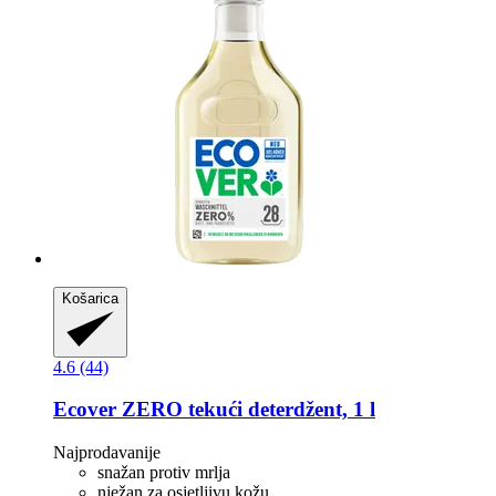
Košarica
4.6 (44)
Ecover
ZERO tekući deterdžent, 1 l
Najprodavanije
snažan protiv mrlja
nježan za osjetljivu kožu