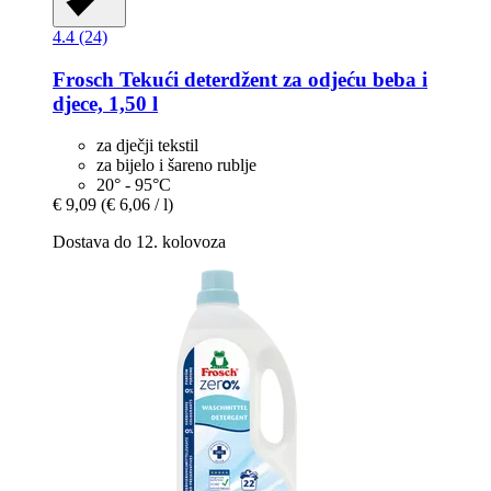
4.4 (24)
Frosch
Tekući deterdžent za odjeću beba i
djece, 1,50 l
za dječji tekstil
za bijelo i šareno rublje
20° - 95°C
€ 9,09
(€ 6,06 / l)
Dostava do 12. kolovoza