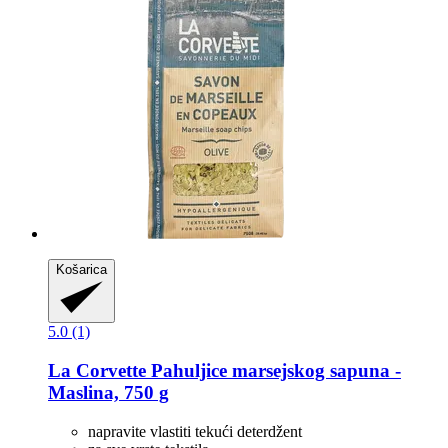
Košarica
5.0 (1)
La Corvette
Pahuljice marsejskog sapuna -​
Maslina, 750 g
napravite vlastiti tekući deterdžent