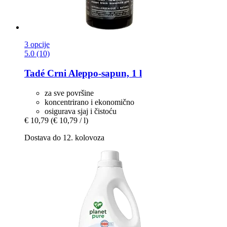
3 opcije
5.0 (10)
Tadé
Crni Aleppo-​sapun, 1 l
za sve površine
koncentrirano i ekonomično
osigurava sjaj i čistoću
€ 10,79
(€ 10,79 / l)
Dostava do 12. kolovoza