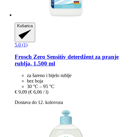
Košarica
5.0 (1)
Frosch
Zero Sensitiv deterdžent za pranje
rublja, 1.500 ml
za šareno i bijelo rublje
bez boja
30 °C – 95 °C
€ 9,09
(€ 6,06 / l)
Dostava do 12. kolovoza