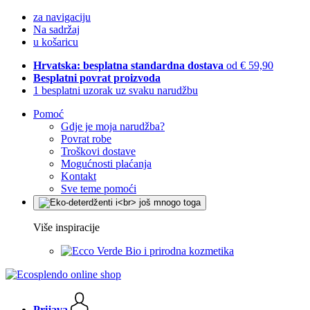
za navigaciju
Na sadržaj
u košaricu
Hrvatska: besplatna standardna dostava
od € 59,90
Besplatni povrat proizvoda
1 besplatni uzorak uz svaku narudžbu
Pomoć
Gdje je moja narudžba?
Povrat robe
Troškovi dostave
Mogućnosti plaćanja
Kontakt
Sve teme pomoći
Više inspiracije
Bio i prirodna kozmetika
Prijava