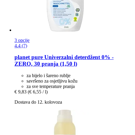
3 opcije
4.4 (7)
planet pure
Univerzalni deterdžent 0% -​
ZERO, 30 pranja (1,50 l)
za bijelo i šareno rublje
savršeno za osjetljivu kožu
za sve temperature pranja
€ 9,83
(€ 6,55 / l)
Dostava do 12. kolovoza