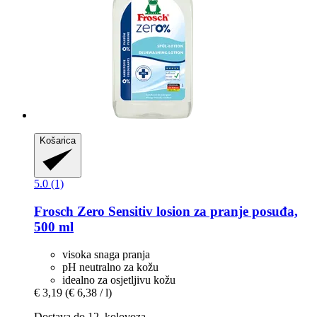
Košarica
5.0 (1)
Frosch
Zero Sensitiv losion za pranje posuđa,
500 ml
visoka snaga pranja
pH neutralno za kožu
idealno za osjetljivu kožu
€ 3,19
(€ 6,38 / l)
Dostava do 12. kolovoza