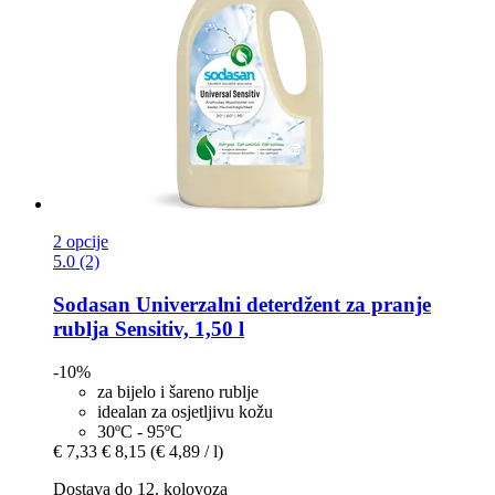
2 opcije
5.0 (2)
Sodasan
Univerzalni deterdžent za pranje
rublja Sensitiv, 1,50 l
-10%
za bijelo i šareno rublje
idealan za osjetljivu kožu
30ºC - 95ºC
€ 7,33
€ 8,15
(€ 4,89 / l)
Dostava do 12. kolovoza