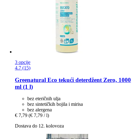
3 opcije
4.7 (15)
Greenatural
Eco tekući deterdžent Zero, 1000
ml (1 l)
bez eteričnih ulja
bez sintetičkih bojila i mirisa
bez alergena
€ 7,79
(€ 7,79 / l)
Dostava do 12. kolovoza