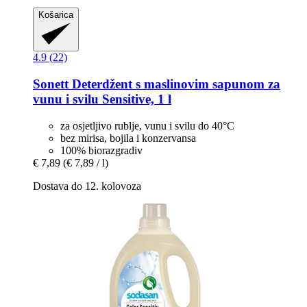
Košarica
4.9 (22)
Sonett
Deterdžent s maslinovim sapunom za
vunu i svilu Sensitive, 1 l
za osjetljivo rublje, vunu i svilu do 40°C
bez mirisa, bojila i konzervansa
100% biorazgradiv
€ 7,89
(€ 7,89 / l)
Dostava do 12. kolovoza