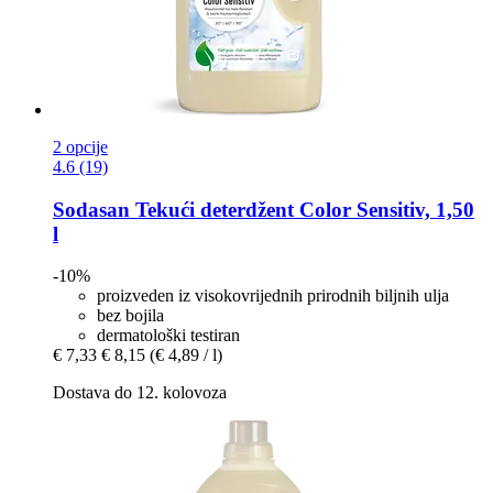
2 opcije
4.6 (19)
Sodasan
Tekući deterdžent Color Sensitiv, 1,50
l
-10%
proizveden iz visokovrijednih prirodnih biljnih ulja
bez bojila
dermatološki testiran
€ 7,33
€ 8,15
(€ 4,89 / l)
Dostava do 12. kolovoza