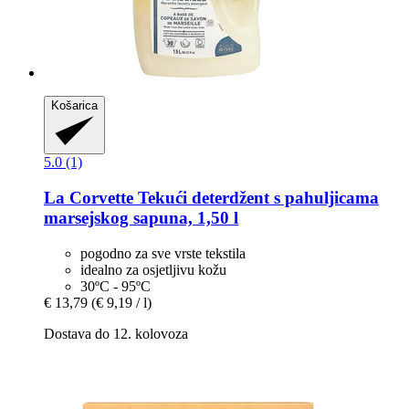
Košarica
5.0 (1)
La Corvette
Tekući deterdžent s pahuljicama
marsejskog sapuna, 1,50 l
pogodno za sve vrste tekstila
idealno za osjetljivu kožu
30ºC - 95ºC
€ 13,79
(€ 9,19 / l)
Dostava do 12. kolovoza