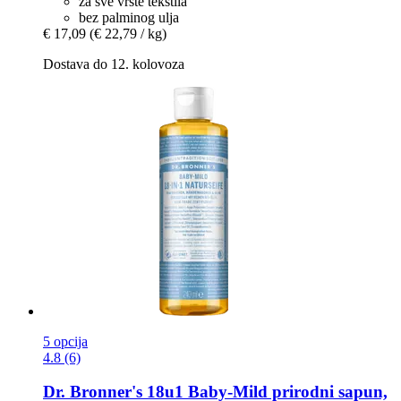
za sve vrste tekstila
bez palminog ulja
€ 17,09
(€ 22,79 / kg)
Dostava do 12. kolovoza
5 opcija
4.8 (6)
Dr. Bronner's
18u1 Baby-​Mild prirodni sapun,