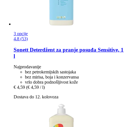
3 opcije
4.8 (53)
Sonett
Deterdžent za pranje posuđa Sensitive, 1
l
Najprodavanije
bez petrokemijskih sastojaka
bez mirisa, boja i konzervansa
vrlo dobra podnošljivost kože
€ 4,59
(€ 4,59 / l)
Dostava do 12. kolovoza