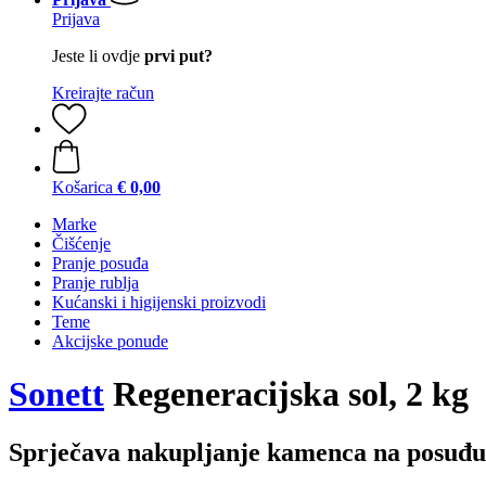
Prijava
Jeste li ovdje
prvi put?
Kreirajte račun
Košarica
€ 0,00
Marke
Čišćenje
Pranje posuđa
Pranje rublja
Kućanski i higijenski proizvodi
Teme
Akcijske ponude
Sonett
Regeneracijska sol, 2 kg
Sprječava nakupljanje kamenca na posuđu