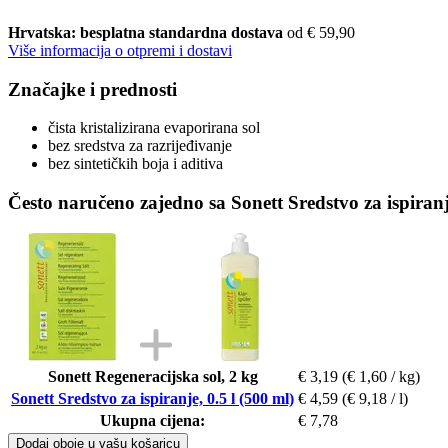
Hrvatska: besplatna standardna dostava
od € 59,90
Više informacija o otpremi i dostavi
Značajke i prednosti
čista kristalizirana evaporirana sol
bez sredstva za razrijeđivanje
bez sintetičkih boja i aditiva
Često naručeno zajedno sa Sonett Sredstvo za ispiranje
Sonett Regeneracijska sol, 2 kg
€ 3,19
(€ 1,60 / kg)
Sonett Sredstvo za ispiranje, 0.5 l (500 ml)
€ 4,59
(€ 9,18 / l)
Ukupna cijena:
€ 7,78
Dodaj oboje u vašu košaricu