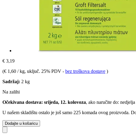
€ 3,19
(
€ 1,60 / kg
, uključ. 25% PDV
-
bez troškova dostave
)
Sadržaj:
2 kg
Na zalihi
Očekivana dostava: srijeda, 12. kolovoza
, ako naručite do:
nedjelja
U našem skladištu ostalo je još samo 225 komada ovog proizvoda. Dopu
Dodajte u košaricu