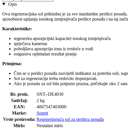
Opis
Ova regeneracijska sol prikladna je za sve standardne perilice posuđa. T
sposobnost upijanja ionskog izmjenjivača perilice posuđa i na taj nač
Karakteristike:
regenerira apsorpcijski kapacitet ionskog izmjenjivača
sprječava kamenac
poboljšava apsorpciju iona iz tvrdoće u vodi
osigurava optimalan rezultat pranja
Primjena:
Čim se u perilici posuđa zasvijetli indikator za potrebu soli, na
Sol za regeneraciju treba redovito dopunjavati.
Ako je posuda za sol bila potpuno prazna, pričekajte oko 2 sat
Br. proiz.
SNT--DE4030
Sadržaj:
2 kg
EAN:
4007547403000
Marke:
Sonett
Vrste proizvoda:
Regenerirajuća sol za perilicu posuđa
Miris:
Neutalan miris