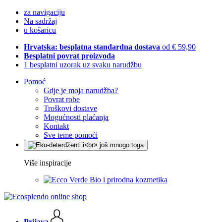
za navigaciju
Na sadržaj
u košaricu
Hrvatska: besplatna standardna dostava
od € 59,90
Besplatni povrat proizvoda
1 besplatni uzorak uz svaku narudžbu
Pomoć
Gdje je moja narudžba?
Povrat robe
Troškovi dostave
Mogućnosti plaćanja
Kontakt
Sve teme pomoći
Više inspiracije
Bio i prirodna kozmetika
Prijava