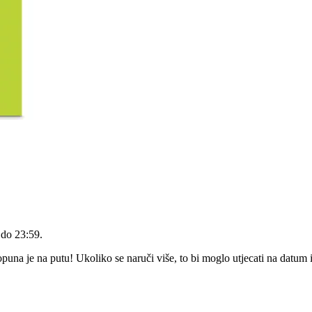
 do 23:59
.
na je na putu! Ukoliko se naruči više, to bi moglo utjecati na datum 