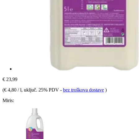
€ 23,99
(
€ 4,80 / l
, uključ. 25% PDV
-
bez troškova dostave
)
Miris: