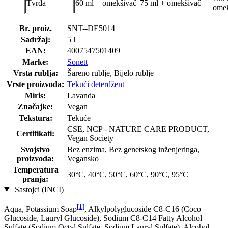
Tvrda
60 ml + omekšivač
75 ml + omekšivač
omek
Br. proiz.
SNT--DE5014
Sadržaj:
5 l
EAN:
4007547501409
Marke:
Sonett
Vrsta rublja:
Šareno rublje, Bijelo rublje
Vrste proizvoda:
Tekući deterdžent
Miris:
Lavanda
Značajke:
Vegan
Tekstura:
Tekuće
CSE, NCP - NATURE CARE PRODUCT,
Certifikati:
Vegan Society
Svojstvo
Bez enzima, Bez genetskog inženjeringa,
proizvoda:
Vegansko
Temperatura
30°C, 40°C, 50°C, 60°C, 90°C, 95°C
pranja:
Sastojci (INCI)
[1]
Aqua, Potassium Soap
, Alkylpolyglucoside C8-C16 (Coco
Glucoside, Lauryl Glucoside), Sodium C8-C14 Fatty Alcohol
Sulfate (Sodium Octyl Sulfate, Sodium Lauryl Sulfate), Alcohol,