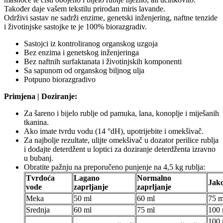
Također daje vašem tekstilu prirodan miris lavande.
Održivi sastav ne sadrži enzime, genetski inženjering, naftne tenzide
i životinjske sastojke te je 100% biorazgradiv.
Sastojci iz kontroliranog organskog uzgoja
Bez enzima i genetskog inženjeringa
Bez naftnih surfaktanata i životinjskih komponenti
Sa sapunom od organskog biljnog ulja
Potpuno biorazgradivo
Primjena | Doziranje:
Za šareno i bijelo rublje od pamuka, lana, konoplje i miješanih
tkanina.
Ako imate tvrdu vodu (14 °dH), upotrijebite i omekšivač.
Za najbolje rezultate, ulijte omekšivač u dozator perilice rublja
i dodajte deterdžent u loptici za doziranje deterdženta izravno
u bubanj.
Obratite pažnju na preporučeno punjenje na 4,5 kg rublja:
Tvrdoća
Lagano
Normalno
Jako
vode
zaprljanje
zaprljanje
Meka
50 ml
60 ml
75 m
Srednja
60 ml
75 ml
100 
100 