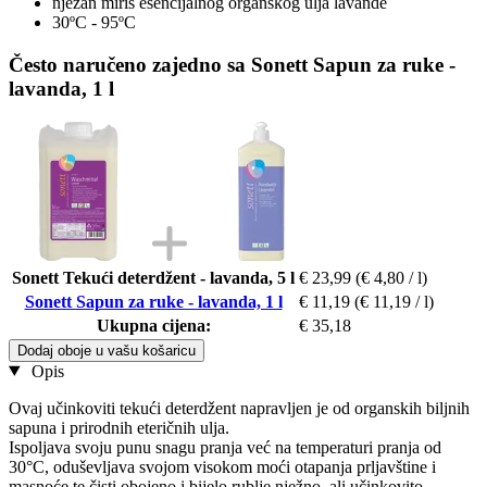
nježan miris esencijalnog organskog ulja lavande
30ºC - 95ºC
Često naručeno zajedno sa Sonett Sapun za ruke -
lavanda, 1 l
Sonett Tekući deterdžent - lavanda, 5 l
€ 23,99
(€ 4,80 / l)
Sonett Sapun za ruke - lavanda, 1 l
€ 11,19
(€ 11,19 / l)
Ukupna cijena:
€ 35,18
Dodaj oboje u vašu košaricu
Opis
Ovaj učinkoviti tekući deterdžent napravljen je od organskih biljnih
sapuna i prirodnih eteričnih ulja.
Ispoljava svoju punu snagu pranja već na temperaturi pranja od
30°C, oduševljava svojom visokom moći otapanja prljavštine i
masnoće te čisti obojeno i bijelo rublje nježno, ali učinkovito.