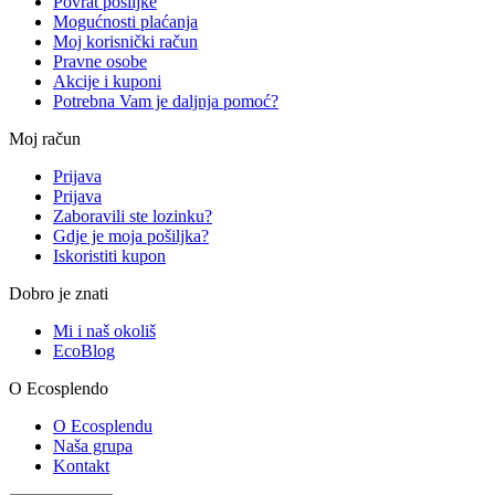
Povrat pošiljke
Mogućnosti plaćanja
Moj korisnički račun
Pravne osobe
Akcije i kuponi
Potrebna Vam je daljnja pomoć?
Moj račun
Prijava
Prijava
Zaboravili ste lozinku?
Gdje je moja pošiljka?
Iskoristiti kupon
Dobro je znati
Mi i naš okoliš
EcoBlog
O Ecosplendo
O Ecosplendu
Naša grupa
Kontakt