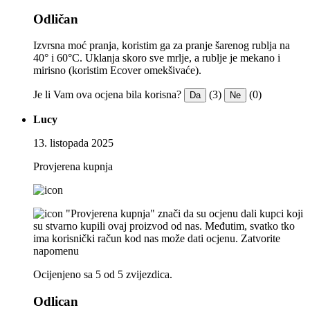
Odličan
Izvrsna moć pranja, koristim ga za pranje šarenog rublja na
40° i 60°C. Uklanja skoro sve mrlje, a rublje je mekano i
mirisno (koristim Ecover omekšivaće).
Je li Vam ova ocjena bila korisna?
(3)
(0)
Da
Ne
Lucy
13. listopada 2025
Provjerena kupnja
"Provjerena kupnja" znači da su ocjenu dali kupci koji
su stvarno kupili ovaj proizvod od nas. Međutim, svatko tko
ima korisnički račun kod nas može dati ocjenu.
Zatvorite
napomenu
Ocijenjeno sa 5 od 5 zvijezdica.
Odlican