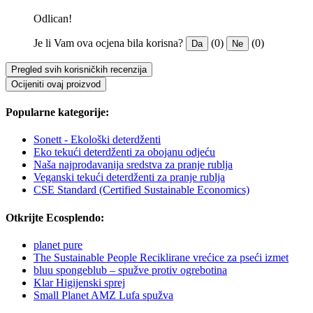
Odlican!
Je li Vam ova ocjena bila korisna?
(0)
(0)
Da
Ne
Pregled svih korisničkih recenzija
Ocijeniti ovaj proizvod
Popularne kategorije:
Sonett - Ekološki deterdženti
Eko tekući deterdženti za obojanu odjeću
Naša najprodavanija sredstva za pranje rublja
Veganski tekući deterdženti za pranje rublja
CSE Standard (Certified Sustainable Economics)
Otkrijte Ecosplendo:
planet pure
The Sustainable People Reciklirane vrećice za pseći izmet
bluu spongeblub – spužve protiv ogrebotina
Klar Higijenski sprej
Small Planet AMZ Lufa spužva