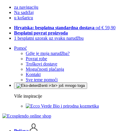
za navigaciju
Na sadržaj
u košaricu
Hrvatska: besplatna standardna dostava
od € 59,90
Besplatni povrat proizvoda
1 besplatni uzorak uz svaku narudžbu
Pomoć
Gdje je moja narudžba?
Povrat robe
Troškovi dostave
Mogućnosti plaćanja
Kontakt
Sve teme pomoći
Više inspiracije
Bio i prirodna kozmetika
Prijava