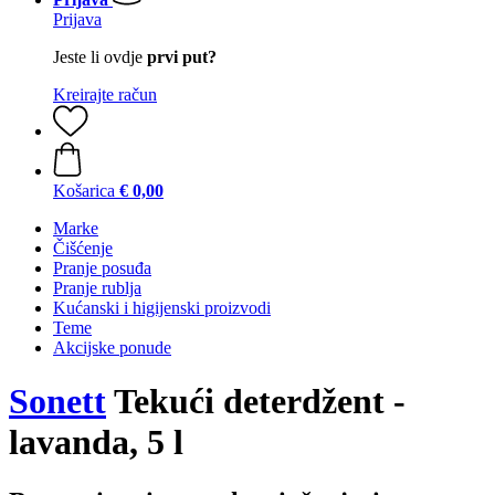
Prijava
Jeste li ovdje
prvi put?
Kreirajte račun
Košarica
€ 0,00
Marke
Čišćenje
Pranje posuđa
Pranje rublja
Kućanski i higijenski proizvodi
Teme
Akcijske ponude
Sonett
Tekući deterdžent -
lavanda, 5 l