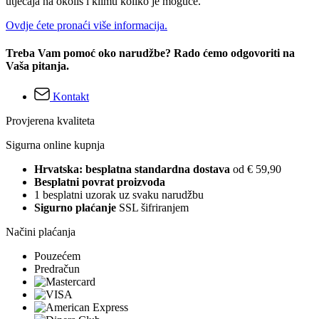
utjecaja na okoliš i klimu koliko je moguće.
Ovdje ćete pronaći više informacija.
Treba Vam pomoć oko narudžbe? Rado ćemo odgovoriti na
Vaša pitanja.
Kontakt
Provjerena kvaliteta
Sigurna online kupnja
Hrvatska: besplatna standardna dostava
od € 59,90
Besplatni povrat proizvoda
1 besplatni uzorak uz svaku narudžbu
Sigurno plaćanje
SSL šifriranjem
Načini plaćanja
Pouzećem
Predračun