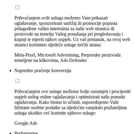
Prihvaćanjem ovih usluga možemo Vam prikazati
oglašavanje, sponzorirani sadržaj ili promocije popusta
prilagođene vašim interesima za našu web stranicu ili
proizvode na temelju Vašeg ponašanja pri pregledavanju i
kupnji te mjeriti njihov uspjeh. Uz vaš pristanak, na ovoj web
stranici koristimo sljedeće usluge trećih strana:
Meta-Pixel, Microsoft Advertising, Preporuke proizvoda
temeljene na klikovima, Ads Defender
Napredno praćenje konverzija
Prihvaćanjem ove usluge možemo bolje razumjeti i procijeniti
uspjeh našeg online oglašavanja i optimizirati našu ponudu
oglašavanja. Kako bismo to učinili, uspoređujemo Vaše
šifrirane osobne podatke sa sljedećim vanjskim pružateljima
usluga ukoliko već koristite njihove usluge:
Google Ads
Performanse