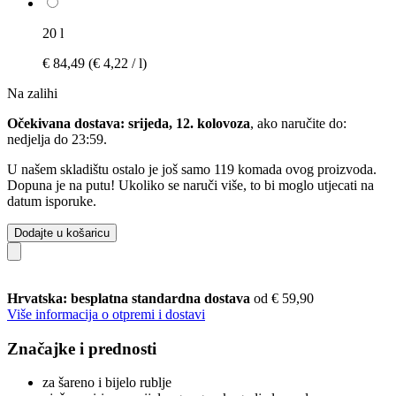
20 l
€ 84,49
(€ 4,22 / l)
Na zalihi
Očekivana dostava: srijeda, 12. kolovoza
, ako naručite do:
nedjelja do 23:59
.
U našem skladištu ostalo je još samo 119 komada ovog proizvoda.
Dopuna je na putu! Ukoliko se naruči više, to bi moglo utjecati na
datum isporuke.
Dodajte u košaricu
Hrvatska: besplatna standardna dostava
od € 59,90
Više informacija o otpremi i dostavi
Značajke i prednosti
za šareno i bijelo rublje