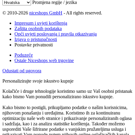
Promjena regije / jezika
© 2010-2026
niceshops GmbH
- All rights reserved.
Impresum i uvjeti korištenja
Zaštita osobnih podataka
Opći uvjeti poslovanja i pravila otkazivanja
Izjava o pristupačnosti
Postavke privatnosti
Poduzeće
Ostale Niceshops web trgovine
Odustati od ugovora
Personalizirajte svoje iskustvo kupnje
Kolačiće i druge tehnologije koristimo samo uz Vaš osobni pristanak
kako bismo Vam ponudili personalizirano iskustvo kupnje.
Kako bismo to postigli, prikupljamo podatke o našim korisnicima,
njihovom ponašanju i uređajima. Koristimo ih za kontinuiranu
optimizaciju naše web stranice i prikazivanje personaliziranih oglasa
i sadržaja, kao i za analizu statistike korištenja. Također možemo
usporediti Vaše šifrirane podatke s vanjskim pružateljima usluga i
prikazivati Vam ponude putem njihovih online oglašivačkih kanala