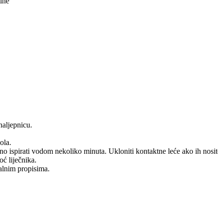
ine
naljepnicu.
ola.
 vodom nekoliko minuta. Ukloniti kontaktne leće ako ih nosite i ak
ć liječnika.
nalnim propisima.