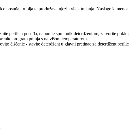
ilice posuđa i rublja te produžava njezin vijek trajanja. Naslage kamen
praznite perilicu posuđa, napunite spremnik deterdžentom, zatvorite poklo
pokrenite program pranja s najvišom temperaturom.
vito čišćenje - stavite deterdžent u glavni pretinac za deterdžent peril