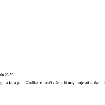
 do 23:59
.
na je na putu! Ukoliko se naruči više, to bi moglo utjecati na datum 