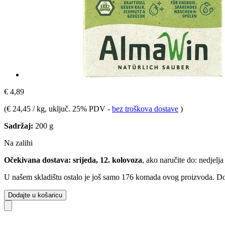
€ 4,89
(
€ 24,45 / kg
, uključ. 25% PDV
-
bez troškova dostave
)
Sadržaj:
200 g
Na zalihi
Očekivana dostava: srijeda, 12. kolovoza
, ako naručite do:
nedjelja
U našem skladištu ostalo je još samo 176 komada ovog proizvoda. Dopu
Dodajte u košaricu