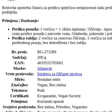
Redovita upotreba čistaća za perilicu sprječava neispravnost rada per
podrijetla.
Primjena | Doziranje:
Perilica posuđa:
1 vrećica = 1 ciklus ispiranja / čišćenja - is
vrata perilice posuđa i zatvorite vrata. Odaberite, pokrenite i 
Perilica rublja:
2 vrećice za osnovno čišćenje, 1 vrećica za redo
prethodnog pranja, bez deterdženta i bez rublja.
Br. proiz.
BG-273289
Sadržaj:
200 g
EAN:
4019555705601
Marke:
Almawin
Vrste proizvoda:
Sredstva za čiščanje strojeva
Miris:
Neutalan miris
Značajke:
Vegan, Bez mirisa
Tekstura:
Prah
Certifikati:
Ecogarantie, Vegan Society
Primjena:
Kućanski aparati
Svojstvo proizvoda:
Bez mirisa, Prirodno, Vegansko