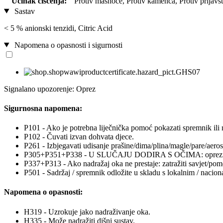
Učinak čišćenja:
Protiv masnoće, Protiv kamenca, Protiv prljavšt
Sastav
< 5 % anionski tenzidi, Citric Acid
Napomena o opasnosti i sigurnosti
Signalano upozorenje: Oprez
Sigurnosna napomena:
P101 - Ako je potrebna liječnička pomoć pokazati spremnik ili 
P102 - Čuvati izvan dohvata djece.
P261 - Izbjegavati udisanje prašine/dima/plina/magle/pare/aeros
P305+P351+P338 - U SLUČAJU DODIRA S OČIMA: oprezno ispirati
P337+P313 - Ako nadražaj oka ne prestaje: zatražiti savjet/pomo
P501 - Sadržaj / spremnik odložite u skladu s lokalnim / nacio
Napomena o opasnosti:
H319 - Uzrokuje jako nadraživanje oka.
H335 - Može nadražiti dišni sustav.