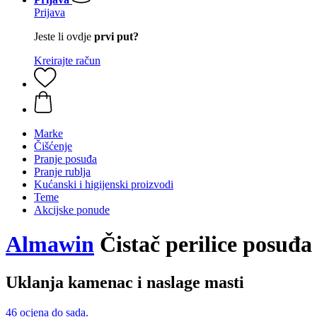
Prijava
Jeste li ovdje
prvi put?
Kreirajte račun
Marke
Čišćenje
Pranje posuđa
Pranje rublja
Kućanski i higijenski proizvodi
Teme
Akcijske ponude
Almawin
Čistač perilice posuđa i
Uklanja kamenac i naslage masti
46 ocjena do sada.