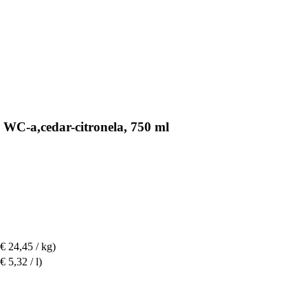
e WC-a,cedar-citronela, 750 ml
(€ 24,45 / kg)
(€ 5,32 / l)