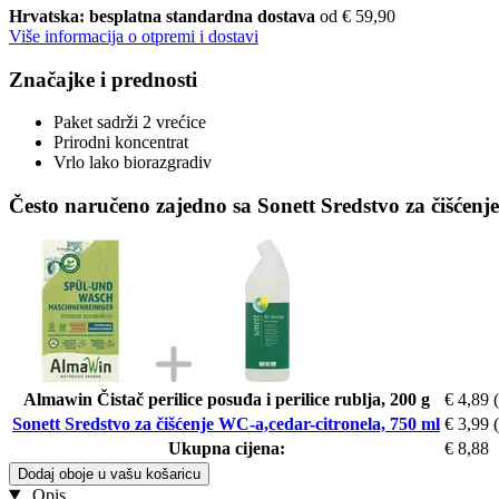
Hrvatska: besplatna standardna dostava
od € 59,90
Više informacija o otpremi i dostavi
Značajke i prednosti
Paket sadrži 2 vrećice
Prirodni koncentrat
Vrlo lako biorazgradiv
Često naručeno zajedno sa Sonett Sredstvo za čišćenj
Almawin Čistač perilice posuđa i perilice rublja, 200 g
€ 4,89
Sonett Sredstvo za čišćenje WC-a,cedar-citronela, 750 ml
€ 3,99
Ukupna cijena:
€ 8,88
Dodaj oboje u vašu košaricu
Opis