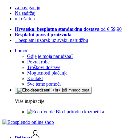
za navigaciju
Na sadržaj
u košaricu
Hrvatska: besplatna standardna dostava
od € 59,90
Besplatni povrat proizvoda
1 besplatni uzorak uz svaku narudžbu
Pomoć
Gdje je moja narudžba?
Povrat robe
Troškovi dostave
Mogućnosti plaćanja
Kontakt
Sve teme pomoći
Više inspiracije
Bio i prirodna kozmetika
Prijava