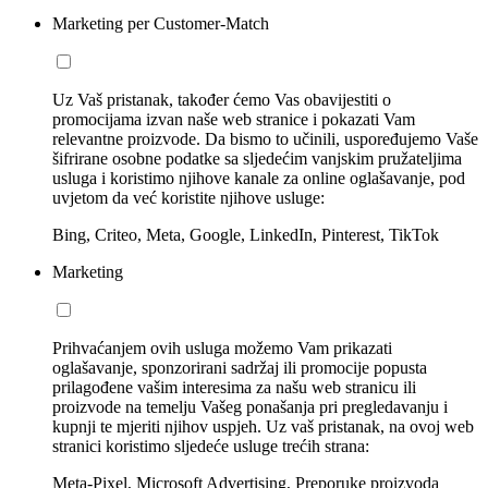
Marketing per Customer-Match
Uz Vaš pristanak, također ćemo Vas obavijestiti o
promocijama izvan naše web stranice i pokazati Vam
relevantne proizvode. Da bismo to učinili, uspoređujemo Vaše
šifrirane osobne podatke sa sljedećim vanjskim pružateljima
usluga i koristimo njihove kanale za online oglašavanje, pod
uvjetom da već koristite njihove usluge:
Bing, Criteo, Meta, Google, LinkedIn, Pinterest, TikTok
Marketing
Prihvaćanjem ovih usluga možemo Vam prikazati
oglašavanje, sponzorirani sadržaj ili promocije popusta
prilagođene vašim interesima za našu web stranicu ili
proizvode na temelju Vašeg ponašanja pri pregledavanju i
kupnji te mjeriti njihov uspjeh. Uz vaš pristanak, na ovoj web
stranici koristimo sljedeće usluge trećih strana:
Meta-Pixel, Microsoft Advertising, Preporuke proizvoda