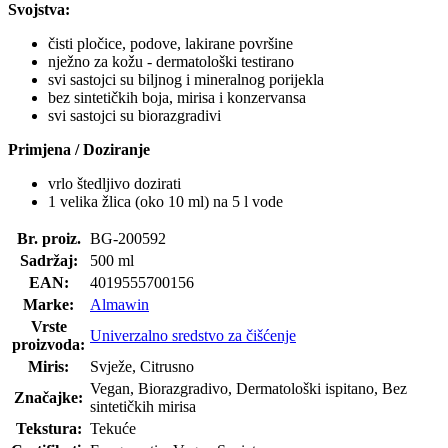
Svojstva:
čisti pločice, podove, lakirane površine
nježno za kožu - dermatološki testirano
svi sastojci su biljnog i mineralnog porijekla
bez sintetičkih boja, mirisa i konzervansa
svi sastojci su biorazgradivi
Primjena / Doziranje
vrlo štedljivo dozirati
1 velika žlica (oko 10 ml) na 5 l vode
Br. proiz.
BG-200592
Sadržaj:
500 ml
EAN:
4019555700156
Marke:
Almawin
Vrste
Univerzalno sredstvo za čišćenje
proizvoda:
Miris:
Svježe, Citrusno
Vegan, Biorazgradivo, Dermatološki ispitano, Bez
Značajke:
sintetičkih mirisa
Tekstura:
Tekuće