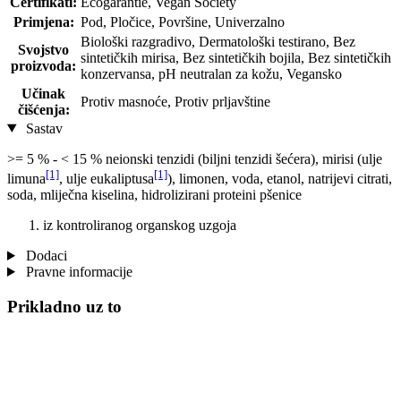
Certifikati:
Ecogarantie, Vegan Society
Primjena:
Pod, Pločice, Površine, Univerzalno
Biološki razgradivo, Dermatološki testirano, Bez
Svojstvo
sintetičkih mirisa, Bez sintetičkih bojila, Bez sintetičkih
proizvoda:
konzervansa, pH neutralan za kožu, Vegansko
Učinak
Protiv masnoće, Protiv prljavštine
čišćenja:
Sastav
>= 5 % - < 15 % neionski tenzidi (biljni tenzidi šećera), mirisi (ulje
[1]
[1]
limuna
, ulje eukaliptusa
), limonen, voda, etanol, natrijevi citrati,
soda, mliječna kiselina, hidrolizirani proteini pšenice
iz kontroliranog organskog uzgoja
Dodaci
Pravne informacije
Prikladno uz to