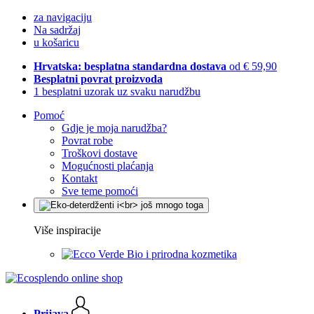
za navigaciju
Na sadržaj
u košaricu
Hrvatska: besplatna standardna dostava
od € 59,90
Besplatni povrat proizvoda
1 besplatni uzorak uz svaku narudžbu
Pomoć
Gdje je moja narudžba?
Povrat robe
Troškovi dostave
Mogućnosti plaćanja
Kontakt
Sve teme pomoći
Više inspiracije
Bio i prirodna kozmetika
Prijava