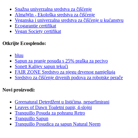
Snažna univerzalna sredstva za čišćenje
AlmaWin - Ekološka sredstva za čišćenje
Veganska i univerzalna sredstva za čišćenje u kućanstvu
Ecogarantie certifikat
Vegan Society certifikat
Otkrijte Ecosplendo:
bluu
Sapun za pranje posuđa s 25% praška za pecivo
Sonett Kalijev sapun tekući
FAIR ZONE Sredstvo za njegu drvenog namještaja
Sredstvo za čišćenje drvenih podova za robotske perače
Novi proizvodi:
Greenatural Deterdžent u listićima, neparfimirani
Leaves of Dawn Toaletni papir, 4-slojni
Tranquillo Posuda za pohranu Retro
Tranquillo Sapun
Tranquillo Posudica za sapun Natural Neem