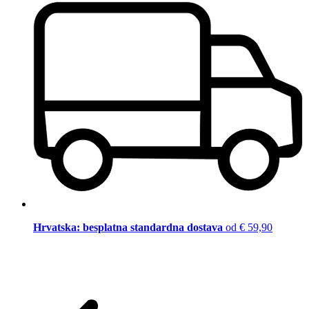
Hrvatska: besplatna standardna dostava
od € 59,90