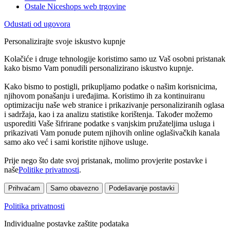
Ostale Niceshops web trgovine
Odustati od ugovora
Personalizirajte svoje iskustvo kupnje
Kolačiće i druge tehnologije koristimo samo uz Vaš osobni pristanak
kako bismo Vam ponudili personalizirano iskustvo kupnje.
Kako bismo to postigli, prikupljamo podatke o našim korisnicima,
njihovom ponašanju i uređajima. Koristimo ih za kontinuiranu
optimizaciju naše web stranice i prikazivanje personaliziranih oglasa
i sadržaja, kao i za analizu statistike korištenja. Također možemo
usporediti Vaše šifrirane podatke s vanjskim pružateljima usluga i
prikazivati Vam ponude putem njihovih online oglašivačkih kanala
samo ako već i sami koristite njihove usluge.
Prije nego što date svoj pristanak, molimo provjerite postavke i
naše
Politike privatnosti
.
Prihvaćam
Samo obavezno
Podešavanje postavki
Politika privatnosti
Individualne postavke zaštite podataka