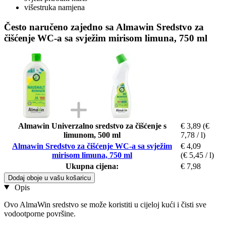
višestruka namjena
Često naručeno zajedno sa Almawin Sredstvo za
čišćenje WC-a sa svježim mirisom limuna, 750 ml
Almawin Univerzalno sredstvo za čišćenje s
€ 3,89
(€
limunom, 500 ml
7,78 / l)
Almawin Sredstvo za čišćenje WC-a sa svježim
€ 4,09
mirisom limuna, 750 ml
(€ 5,45 / l)
Ukupna cijena:
€ 7,98
Dodaj oboje u vašu košaricu
Opis
Ovo AlmaWin sredstvo se može koristiti u cijeloj kući i čisti sve
vodootporne površine.