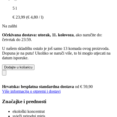
5 l
€ 23,99
(€ 4,80 / l)
Na zalihi
Očekivana dostava: utorak, 11. kolovoza
, ako naručite do:
četvrtak do 23:59
.
U našem skladištu ostalo je još samo 13 komada ovog proizvoda.
Dopuna je na putu! Ukoliko se naruči više, to bi moglo utjecati na
datum isporuke.
Dodajte u košaricu
Hrvatska: besplatna standardna dostava
od € 59,90
Više informacija o otpremi i dostavi
Značajke i prednosti
ekološki koncentrat
svježi prirodni miris