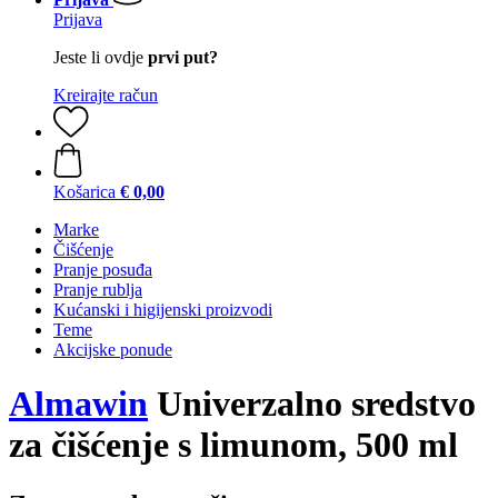
Prijava
Jeste li ovdje
prvi put?
Kreirajte račun
Košarica
€ 0,00
Marke
Čišćenje
Pranje posuđa
Pranje rublja
Kućanski i higijenski proizvodi
Teme
Akcijske ponude
Almawin
Univerzalno sredstvo
za čišćenje s limunom, 500 ml