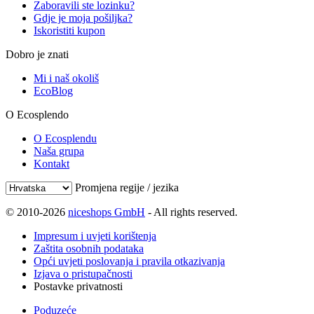
Zaboravili ste lozinku?
Gdje je moja pošiljka?
Iskoristiti kupon
Dobro je znati
Mi i naš okoliš
EcoBlog
O Ecosplendo
O Ecosplendu
Naša grupa
Kontakt
Promjena regije / jezika
© 2010-2026
niceshops GmbH
- All rights reserved.
Impresum i uvjeti korištenja
Zaštita osobnih podataka
Opći uvjeti poslovanja i pravila otkazivanja
Izjava o pristupačnosti
Postavke privatnosti
Poduzeće