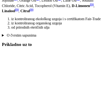
Jojobate
, Orange Oil
, Lemon Oil
, Lime Oil
, Sodium
[3]
Chloride, Citric Acid, Tocopherol (Vitamin E),
D-Limonen
,
[3]
[3]
Linalool
,
Citral
iz kontroliranog ekološkog uzgoja i s certifikatom Fair-Trade
iz kontroliranog organskog uzgoja
od prirodnih eteričnih ulja
O čvrstim sapunima
Prikladno uz to