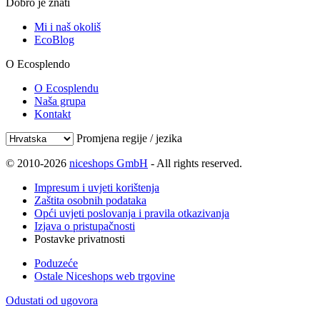
Dobro je znati
Mi i naš okoliš
EcoBlog
O Ecosplendo
O Ecosplendu
Naša grupa
Kontakt
Promjena regije / jezika
© 2010-2026
niceshops GmbH
- All rights reserved.
Impresum i uvjeti korištenja
Zaštita osobnih podataka
Opći uvjeti poslovanja i pravila otkazivanja
Izjava o pristupačnosti
Postavke privatnosti
Poduzeće
Ostale Niceshops web trgovine
Odustati od ugovora