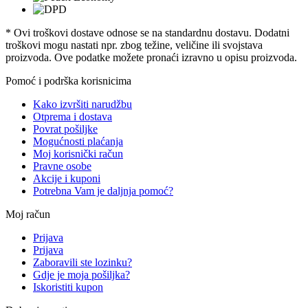
* Ovi troškovi dostave odnose se na standardnu ​​dostavu. Dodatni
troškovi mogu nastati npr. zbog težine, veličine ili svojstava
proizvoda. Ove podatke možete pronaći izravno u opisu proizvoda.
Pomoć i podrška korisnicima
Kako izvršiti narudžbu
Otprema i dostava
Povrat pošiljke
Mogućnosti plaćanja
Moj korisnički račun
Pravne osobe
Akcije i kuponi
Potrebna Vam je daljnja pomoć?
Moj račun
Prijava
Prijava
Zaboravili ste lozinku?
Gdje je moja pošiljka?
Iskoristiti kupon