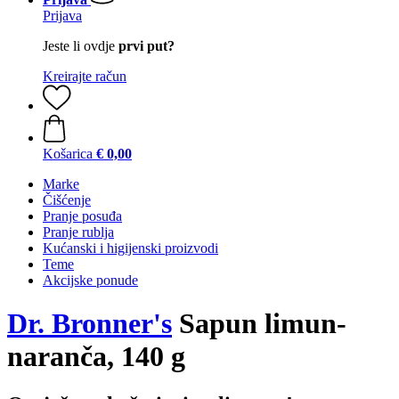
Prijava
Jeste li ovdje
prvi put?
Kreirajte račun
Košarica
€ 0,00
Marke
Čišćenje
Pranje posuđa
Pranje rublja
Kućanski i higijenski proizvodi
Teme
Akcijske ponude
Dr. Bronner's
Sapun limun-
naranča, 140 g