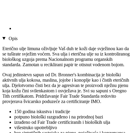
Opis
Eterično ulje limuna oživljuje Vaš duh te koži daje svježinou kao da
se tuširate svježim voćem. Sva ulja i eterična ulje su iz kontroliranog
biološkog uzgoja prema Nacionalnom programu organskih
standarda. Zamotan u reciklirani papir te otisnut vodenom bojom.
Ovaj jedinstevn sapun od Dr. Bronner's kombinacija je biološki
aktivnih ulja kokosa, maslina, jojobe i konoplje kao i čistih eteričnih
ulja. Djelotvorno čisti bez da je agresivan te proizvodi nježnu pjenu
koja kožu čini svilenkastom i osvježava je. Svi su sapuni s Oregno
Tith certifikatom. Pridržavanje Fair Trade Standarda redovito
provjerava švicarsko poduzeće za certificiranje IMO.
150 godina iskustva i tradicije
potpuno biološki razgrađeno i na prirodnoj bazi
izrađeno od Fair Trade certificiranih i bioloških ulja
višestruko upotrebljivo
bez sintetičnih sastojaka za pjenu, pojačivaća i konzervansa