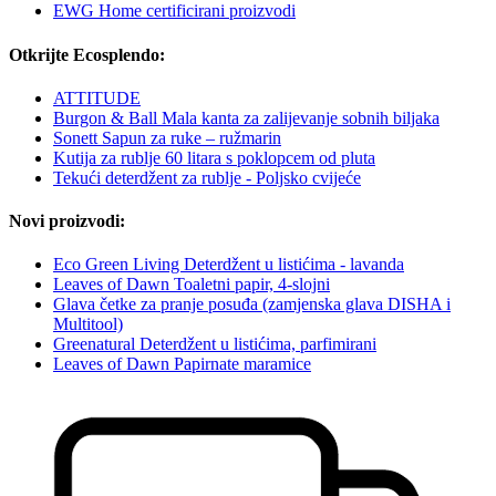
EWG Home certificirani proizvodi
Otkrijte Ecosplendo:
ATTITUDE
Burgon & Ball Mala kanta za zalijevanje sobnih biljaka
Sonett Sapun za ruke – ružmarin
Kutija za rublje 60 litara s poklopcem od pluta
Tekući deterdžent za rublje - Poljsko cvijeće
Novi proizvodi:
Eco Green Living Deterdžent u listićima - lavanda
Leaves of Dawn Toaletni papir, 4-slojni
Glava četke za pranje posuđa (zamjenska glava DISHA i
Multitool)
Greenatural Deterdžent u listićima, parfimirani
Leaves of Dawn Papirnate maramice