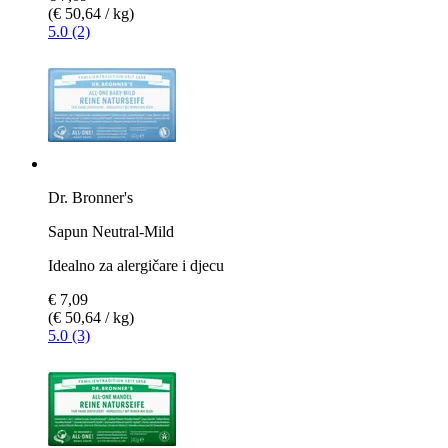
(€ 50,64 / kg)
5.0 (2)
Dr. Bronner's
Sapun Neutral-Mild
Idealno za alergičare i djecu
€ 7,09
(€ 50,64 / kg)
5.0 (3)