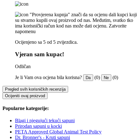
"Provjerena kupnja" znači da su ocjenu dali kupci koji
su stvarno kupili ovaj proizvod od nas. Međutim, svatko tko
ima korisnički račun kod nas može dati ocjenu.
Zatvorite
napomenu
Ocijenjeno sa 5 od 5 zvijezdica.
Vjeran sam kupac!
Odličan
Je li Vam ova ocjena bila korisna?
(0)
(0)
Da
Ne
Pregled svih korisničkih recenzija
Ocijeniti ovaj proizvod
Popularne kategorije:
Blagi i njegujući tekući sapuni
Prirodan sapuni u kocki
PETA Approved Global Animal Test Policy
Dr. Bronner's - Kruti sapuni