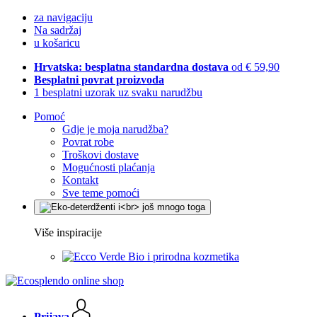
za navigaciju
Na sadržaj
u košaricu
Hrvatska: besplatna standardna dostava
od € 59,90
Besplatni povrat proizvoda
1 besplatni uzorak uz svaku narudžbu
Pomoć
Gdje je moja narudžba?
Povrat robe
Troškovi dostave
Mogućnosti plaćanja
Kontakt
Sve teme pomoći
Više inspiracije
Bio i prirodna kozmetika
Prijava