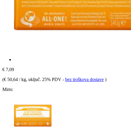
€ 7,09
(
€ 50,64 / kg
, uključ. 25% PDV
-
bez troškova dostave
)
Miris: