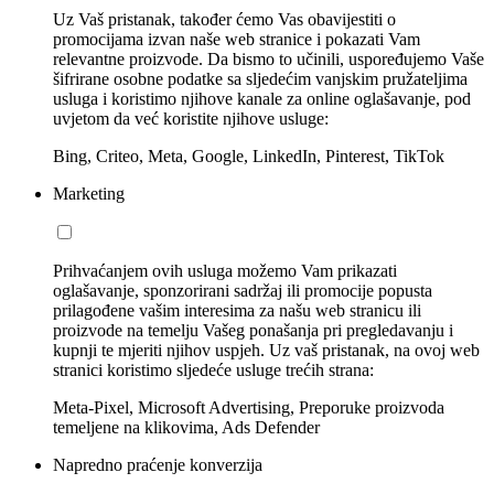
Uz Vaš pristanak, također ćemo Vas obavijestiti o
promocijama izvan naše web stranice i pokazati Vam
relevantne proizvode. Da bismo to učinili, uspoređujemo Vaše
šifrirane osobne podatke sa sljedećim vanjskim pružateljima
usluga i koristimo njihove kanale za online oglašavanje, pod
uvjetom da već koristite njihove usluge:
Bing, Criteo, Meta, Google, LinkedIn, Pinterest, TikTok
Marketing
Prihvaćanjem ovih usluga možemo Vam prikazati
oglašavanje, sponzorirani sadržaj ili promocije popusta
prilagođene vašim interesima za našu web stranicu ili
proizvode na temelju Vašeg ponašanja pri pregledavanju i
kupnji te mjeriti njihov uspjeh. Uz vaš pristanak, na ovoj web
stranici koristimo sljedeće usluge trećih strana:
Meta-Pixel, Microsoft Advertising, Preporuke proizvoda
temeljene na klikovima, Ads Defender
Napredno praćenje konverzija