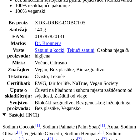
100% recikliajuće pakiranje
100% veganski
Br. proiz.
XDK-DRBE-DOBCT05
Sadržaj:
140 g
EAN:
018787820131
Marke:
Dr. Bronner's
Vrste
Sapuni u kocki
,
Tekući sapuni
, Osobna njega &
proizvoda:
higijena
Miris:
Voćno, Citrusno
Značajke:
Vegan, Bez plastike, Biorazgradivo
Tekstura:
Čvrsto, Tekuće
Certifikati:
EWG, fair for life, NaTrue, Vegan Society
Upute o
Čuvati na hladnom i suhom mjestu zaštićenom od
skladištenju:
svjetlosti, Zaštititi od vlage
Svojstvo
Biološki razgradivo, Bez genetskog inženjeringa,
proizvoda:
Bez plastike, Vegansko
Sastojci (INCI)
[1]
[1]
Sodium Cocoate
, Sodium Palmate (Palm Soap)
, Aqua, Sodium
[1]
[1]
Olivate
, Vegetable Glycerin, Sodium Hempate
, Sodium
[1]
[2]
[2]
[2]