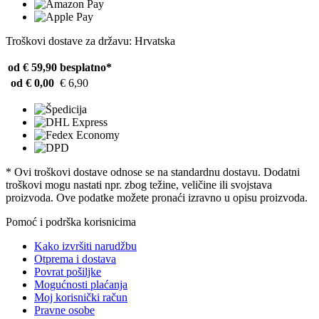
Troškovi dostave za državu: Hrvatska
od € 59,90
besplatno*
od € 0,00
€ 6,90
* Ovi troškovi dostave odnose se na standardnu ​​dostavu. Dodatni
troškovi mogu nastati npr. zbog težine, veličine ili svojstava
proizvoda. Ove podatke možete pronaći izravno u opisu proizvoda.
Pomoć i podrška korisnicima
Kako izvršiti narudžbu
Otprema i dostava
Povrat pošiljke
Mogućnosti plaćanja
Moj korisnički račun
Pravne osobe