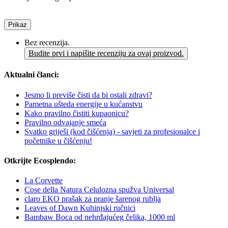
Prikaz
Bez recenzija.
Budite prvi i napišite recenziju za ovaj proizvod.
Aktualni članci:
Jesmo li previše čisti da bi ostali zdravi?
Pametna ušteda energije u kućanstvu
Kako pravilno čistiti kupaonicu?
Pravilno odvajanje smeća
Svatko griješi (kod čišćenja) - savjeti za profesionalce i
početnike u čišćenju!
Otkrijte Ecosplendo:
La Corvette
Cose della Natura Celulozna spužva Universal
claro EKO prašak za pranje šarenog rublja
Leaves of Dawn Kuhinjski ručnici
Bambaw Boca od nehrđajućeg čelika, 1000 ml