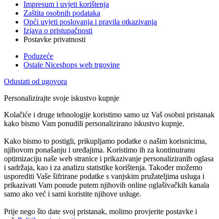
Impresum i uvjeti korištenja
Zaštita osobnih podataka
Opći uvjeti poslovanja i pravila otkazivanja
Izjava o pristupačnosti
Postavke privatnosti
Poduzeće
Ostale Niceshops web trgovine
Odustati od ugovora
Personalizirajte svoje iskustvo kupnje
Kolačiće i druge tehnologije koristimo samo uz Vaš osobni pristanak
kako bismo Vam ponudili personalizirano iskustvo kupnje.
Kako bismo to postigli, prikupljamo podatke o našim korisnicima,
njihovom ponašanju i uređajima. Koristimo ih za kontinuiranu
optimizaciju naše web stranice i prikazivanje personaliziranih oglasa
i sadržaja, kao i za analizu statistike korištenja. Također možemo
usporediti Vaše šifrirane podatke s vanjskim pružateljima usluga i
prikazivati Vam ponude putem njihovih online oglašivačkih kanala
samo ako već i sami koristite njihove usluge.
Prije nego što date svoj pristanak, molimo provjerite postavke i