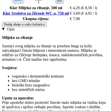
Klar Mlijeko za ribanje, 500 ml
€ 4,29
(€ 8,58 / l)
Klar Sredstvo za čišćenje WC-a, 750 ml
€ 3,69
(€ 4,92 / l)
Ukupna cijena:
€ 7,98
Dodaj oboje u vašu košaricu
Opis
Mlijeko za ribanje
Sastojci ovog mlijeka za ribanje su posebno blagi za kožu
zahvaljujući čistom biljnom i mineralnom sastavu. Mlijeko je
odlično za čišćenje štednjaka, lonaca, staklokeramičkih površina,
armatura i sl. Čisti snažno bez ogrebotina.
Svojstva:
vegansko i dermatološki testirano
bez GMO tehnike
biološki brzo razgradivo
bez sintetičkih mirisa
Upute za uporabu:
Prije upotrebe dobro protresti! Stavite malo mlijeka na vlažnu krpu
ili spužvicu i nježno oribajte površinu. Isperite vodom i obrišite.