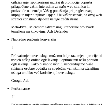
oglašavanje, sponzorirani sadržaj ili promocije popusta
prilagođene vašim interesima za našu web stranicu ili
proizvode na temelju Vašeg ponašanja pri pregledavanju i
kupnji te mjeriti njihov uspjeh. Uz vaš pristanak, na ovoj web
stranici koristimo sljedeće usluge trećih strana:
Meta-Pixel, Microsoft Advertising, Preporuke proizvoda
temeljene na klikovima, Ads Defender
Napredno praćenje konverzija
Prihvaćanjem ove usluge možemo bolje razumjeti i procijeniti
uspjeh našeg online oglašavanja i optimizirati našu ponudu
oglašavanja. Kako bismo to učinili, uspoređujemo Vaše
šifrirane osobne podatke sa sljedećim vanjskim pružateljima
usluga ukoliko već koristite njihove usluge:
Google Ads
Performanse
Prihvaćanjem ovih usluga možemo pratiti ponašanje klikova i