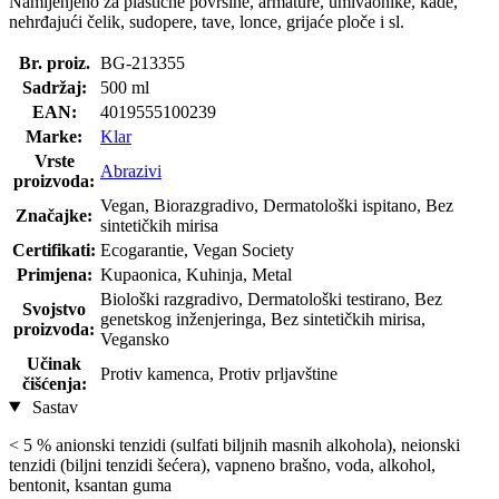
Namijenjeno za plastične površine, armature, umivaonike, kade,
nehrđajući čelik, sudopere, tave, lonce, grijaće ploče i sl.
Br. proiz.
BG-213355
Sadržaj:
500 ml
EAN:
4019555100239
Marke:
Klar
Vrste
Abrazivi
proizvoda:
Vegan, Biorazgradivo, Dermatološki ispitano, Bez
Značajke:
sintetičkih mirisa
Certifikati:
Ecogarantie, Vegan Society
Primjena:
Kupaonica, Kuhinja, Metal
Biološki razgradivo, Dermatološki testirano, Bez
Svojstvo
genetskog inženjeringa, Bez sintetičkih mirisa,
proizvoda:
Vegansko
Učinak
Protiv kamenca, Protiv prljavštine
čišćenja:
Sastav
< 5 % anionski tenzidi (sulfati biljnih masnih alkohola), neionski
tenzidi (biljni tenzidi šećera), vapneno brašno, voda, alkohol,
bentonit, ksantan guma