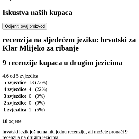
Iskustva naših kupaca
Ocijeniti ovaj proizvod
recenzija na sljedećem jeziku: hrvatski za
Klar Mlijeko za ribanje
9 recenzije kupaca u drugim jezicima
4,6
od 5 zvjezdica
5 zvjezdice
13
(72%)
4 zvjezdice
4
(22%)
3 zvjezdice
0
(0%)
2 zvjezdice
0
(0%)
1 zvjezdica
1
(5%)
18
ocjene
hrvatski jezik još nema niti jednu recenziju, ali možete pronaći 9
recenzija na drugim jezicima.