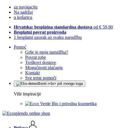
za navigaciju
Na sadržaj
u košaricu
Hrvatska: besplatna standardna dostava
od € 59,90
Besplatni povrat proizvoda
1 besplatni uzorak uz svaku narudžbu
Pomoć
Gdje je moja narudžba?
Povrat robe
Troškovi dostave
Mogućnosti plaćanja
Kontakt
Sve teme pomoći
Više inspiracije
Bio i prirodna kozmetika
Prijava