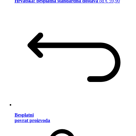
Hrvatska: besplatna standardna dostava
od € 59,90
Besplatni
povrat proizvoda