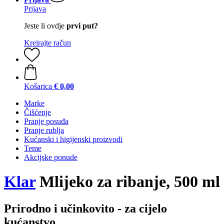
Prijava
Jeste li ovdje
prvi put?
Kreirajte račun
Košarica
€ 0,00
Marke
Čišćenje
Pranje posuđa
Pranje rublja
Kućanski i higijenski proizvodi
Teme
Akcijske ponude
Klar
Mlijeko za ribanje, 500 ml
Prirodno i učinkovito - za cijelo
kućanstvo