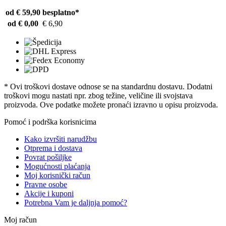
od € 59,90
besplatno*
od € 0,00
€ 6,90
* Ovi troškovi dostave odnose se na standardnu ​​dostavu. Dodatni
troškovi mogu nastati npr. zbog težine, veličine ili svojstava
proizvoda. Ove podatke možete pronaći izravno u opisu proizvoda.
Pomoć i podrška korisnicima
Kako izvršiti narudžbu
Otprema i dostava
Povrat pošiljke
Mogućnosti plaćanja
Moj korisnički račun
Pravne osobe
Akcije i kuponi
Potrebna Vam je daljnja pomoć?
Moj račun