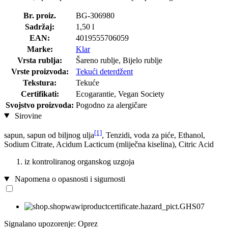
Br. proiz.
BG-306980
Sadržaj:
1,50 l
EAN:
4019555706059
Marke:
Klar
Vrsta rublja:
Šareno rublje, Bijelo rublje
Vrste proizvoda:
Tekući deterdžent
Tekstura:
Tekuće
Certifikati:
Ecogarantie, Vegan Society
Svojstvo proizvoda:
Pogodno za alergičare
Sirovine
[1]
sapun, sapun od biljnog ulja
, Tenzidi, voda za piće, Ethanol,
Sodium Citrate, Acidum Lacticum (mliječna kiselina), Citric Acid
iz kontroliranog organskog uzgoja
Napomena o opasnosti i sigurnosti
Signalano upozorenje: Oprez