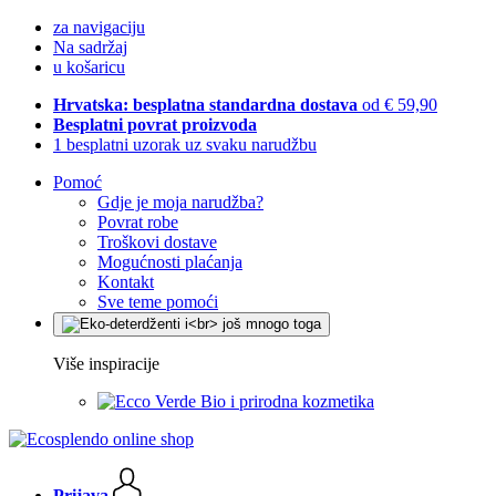
za navigaciju
Na sadržaj
u košaricu
Hrvatska: besplatna standardna dostava
od € 59,90
Besplatni povrat proizvoda
1 besplatni uzorak uz svaku narudžbu
Pomoć
Gdje je moja narudžba?
Povrat robe
Troškovi dostave
Mogućnosti plaćanja
Kontakt
Sve teme pomoći
Više inspiracije
Bio i prirodna kozmetika
Prijava