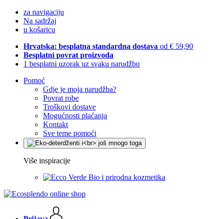
za navigaciju
Na sadržaj
u košaricu
Hrvatska: besplatna standardna dostava
od € 59,90
Besplatni povrat proizvoda
1 besplatni uzorak uz svaku narudžbu
Pomoć
Gdje je moja narudžba?
Povrat robe
Troškovi dostave
Mogućnosti plaćanja
Kontakt
Sve teme pomoći
Više inspiracije
Bio i prirodna kozmetika
Prijava