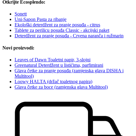
Otkrijte Ecosplendo:
Sonett
Uni-Sapon Pasta za ribanje
Ekološki deterdžent za pranje posuđa - citrus
Tablete za perilicu posuđa Classic - akcijski paket
Deterdžent za pranje posuđa - Crvena naranča i ružmarin
Novi proizvodi:
Leaves of Dawn Toaletni papir, 3-slojni
Greenatural Deterdžent u listićima, parfimirani
Glava četke za pranje posuđa (zamjenska glava DISHA i
Multitool)
Loowy HALTA (držač toaletnog papira)
Glava četke za boce (zamjenska glava Multitool)