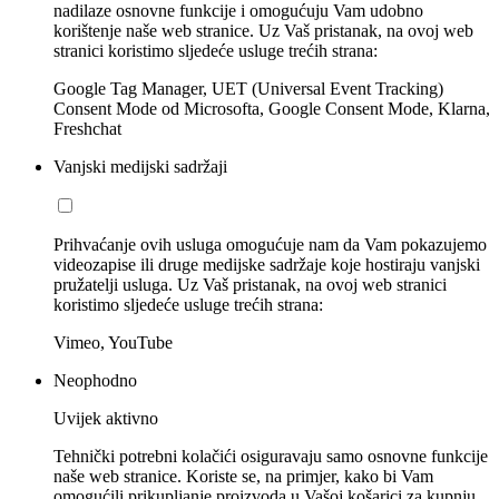
nadilaze osnovne funkcije i omogućuju Vam udobno
korištenje naše web stranice. Uz Vaš pristanak, na ovoj web
stranici koristimo sljedeće usluge trećih strana:
Google Tag Manager, UET (Universal Event Tracking)
Consent Mode od Microsofta, Google Consent Mode, Klarna,
Freshchat
Vanjski medijski sadržaji
Prihvaćanje ovih usluga omogućuje nam da Vam pokazujemo
videozapise ili druge medijske sadržaje koje hostiraju vanjski
pružatelji usluga. Uz Vaš pristanak, na ovoj web stranici
koristimo sljedeće usluge trećih strana:
Vimeo, YouTube
Neophodno
Uvijek aktivno
Tehnički potrebni kolačići osiguravaju samo osnovne funkcije
naše web stranice. Koriste se, na primjer, kako bi Vam
omogućili prikupljanje proizvoda u Vašoj košarici za kupnju