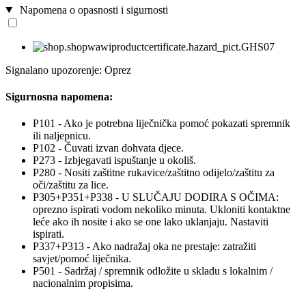
Napomena o opasnosti i sigurnosti
Signalano upozorenje: Oprez
Sigurnosna napomena:
P101 - Ako je potrebna liječnička pomoć pokazati spremnik
ili naljepnicu.
P102 - Čuvati izvan dohvata djece.
P273 - Izbjegavati ispuštanje u okoliš.
P280 - Nositi zaštitne rukavice/zaštitno odijelo/zaštitu za
oči/zaštitu za lice.
P305+P351+P338 - U SLUČAJU DODIRA S OČIMA:
oprezno ispirati vodom nekoliko minuta. Ukloniti kontaktne
leće ako ih nosite i ako se one lako uklanjaju. Nastaviti
ispirati.
P337+P313 - Ako nadražaj oka ne prestaje: zatražiti
savjet/pomoć liječnika.
P501 - Sadržaj / spremnik odložite u skladu s lokalnim /
nacionalnim propisima.