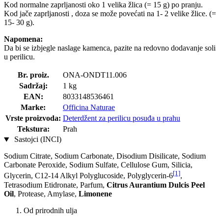
Kod normalne zaprljanosti oko 1 velika žlica (= 15 g) po pranju.
Kod jače zaprljanosti , doza se može povećati na 1- 2 velike žlice. (=
15- 30 g).
Napomena:
Da bi se izbjegle naslage kamenca, pazite na redovno dodavanje soli
u perilicu.
Br. proiz.
ONA-ONDT11.006
Sadržaj:
1 kg
EAN:
8033148536461
Marke:
Officina Naturae
Vrste proizvoda:
Deterdžent za perilicu posuđa u prahu
Tekstura:
Prah
Sastojci (INCI)
Sodium Citrate, Sodium Carbonate, Disodium Disilicate, Sodium
Carbonate Peroxide, Sodium Sulfate, Cellulose Gum, Silicia,
[1]
Glycerin, C12-14 Alkyl Polyglucoside, Polyglycerin-6
,
Tetrasodium Etidronate, Parfum,
Citrus Aurantium Dulcis Peel
Oil
, Protease, Amylase,
Limonene
Od prirodnih ulja