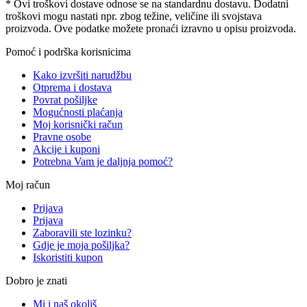
* Ovi troškovi dostave odnose se na standardnu ​​dostavu. Dodatni
troškovi mogu nastati npr. zbog težine, veličine ili svojstava
proizvoda. Ove podatke možete pronaći izravno u opisu proizvoda.
Pomoć i podrška korisnicima
Kako izvršiti narudžbu
Otprema i dostava
Povrat pošiljke
Mogućnosti plaćanja
Moj korisnički račun
Pravne osobe
Akcije i kuponi
Potrebna Vam je daljnja pomoć?
Moj račun
Prijava
Prijava
Zaboravili ste lozinku?
Gdje je moja pošiljka?
Iskoristiti kupon
Dobro je znati
Mi i naš okoliš