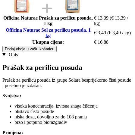
Officina Naturae Prašak za perilicu posuđa,
€ 13,39
(€ 13,39 /
1 kg
kg)
Officina Naturae Sol za perilicu posuđa, 1
€ 3,49
(€ 3,49 / kg)
kg
Ukupna cijena:
€ 16,88
Dodaj oboje u vašu košaricu
Opis
Prašak za perilicu posuđa
Prašak za perilicu posuđa iz grupe Solara besprijekorno čisti posuđe
i posebno je izdašan.
Svojstva:
visoka koncentracija, izvrsna snaga čišćenja
blistavo čisto posuđe
niska doza, dovoljno za do 108 pranja
brzo i potpuno biorazgradiv
Primjena: