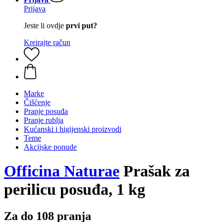
Prijava
Jeste li ovdje
prvi put?
Kreirajte račun
Marke
Čišćenje
Pranje posuđa
Pranje rublja
Kućanski i higijenski proizvodi
Teme
Akcijske ponude
Officina Naturae
Prašak za
perilicu posuđa, 1 kg
Za do 108 pranja