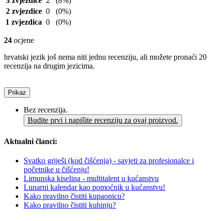
3 zvjezdice
2
(8%)
2 zvjezdice
0
(0%)
1 zvjezdica
0
(0%)
24
ocjene
hrvatski jezik još nema niti jednu recenziju, ali možete pronaći 20
recenzija na drugim jezicima.
Prikaz
Bez recenzija.
Budite prvi i napišite recenziju za ovaj proizvod.
Aktualni članci:
Svatko griješi (kod čišćenja) - savjeti za profesionalce i
početnike u čišćenju!
Limunska kiselina - multitalent u kućanstvu
Lunarni kalendar kao pomoćnik u kućanstvu!
Kako pravilno čistiti kupaonicu?
Kako pravilno čistiti kuhinju?