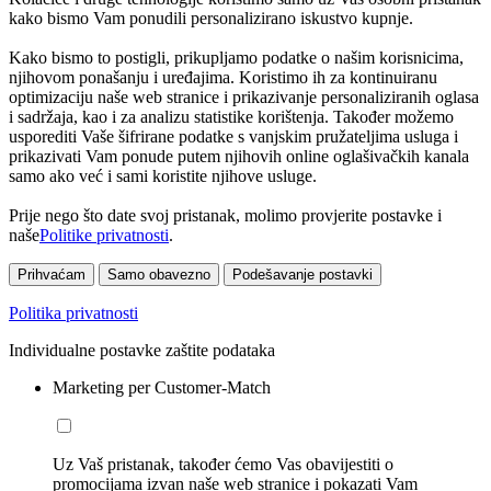
kako bismo Vam ponudili personalizirano iskustvo kupnje.
Kako bismo to postigli, prikupljamo podatke o našim korisnicima,
njihovom ponašanju i uređajima. Koristimo ih za kontinuiranu
optimizaciju naše web stranice i prikazivanje personaliziranih oglasa
i sadržaja, kao i za analizu statistike korištenja. Također možemo
usporediti Vaše šifrirane podatke s vanjskim pružateljima usluga i
prikazivati Vam ponude putem njihovih online oglašivačkih kanala
samo ako već i sami koristite njihove usluge.
Prije nego što date svoj pristanak, molimo provjerite postavke i
naše
Politike privatnosti
.
Prihvaćam
Samo obavezno
Podešavanje postavki
Politika privatnosti
Individualne postavke zaštite podataka
Marketing per Customer-Match
Uz Vaš pristanak, također ćemo Vas obavijestiti o
promocijama izvan naše web stranice i pokazati Vam