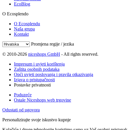
EcoBlog
O Ecosplendo
O Ecosplendu
Naša grupa
Kontakt
Promjena regije / jezika
© 2010-2026
niceshops GmbH
- All rights reserved.
Impresum i uvjeti korištenja
Zaštita osobnih podataka
Opći uvjeti poslovanja i pravila otkazivanja
Izjava o pristupačnosti
Postavke privatnosti
Poduzeće
Ostale Niceshops web trgovine
Odustati od ugovora
Personalizirajte svoje iskustvo kupnje
Kolačiće i druge tehnologije koristimo samo uz Vaš osobni pristanak