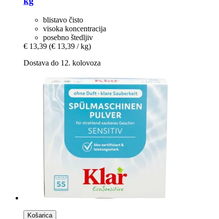
kg
blistavo čisto
visoka koncentracija
posebno štedljiv
€ 13,39
(€ 13,39 / kg)
Dostava do 12. kolovoza
Košarica