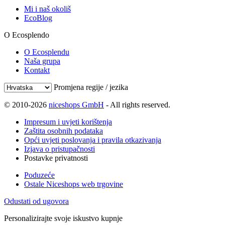
Mi i naš okoliš
EcoBlog
O Ecosplendo
O Ecosplendu
Naša grupa
Kontakt
Promjena regije / jezika
© 2010-2026
niceshops GmbH
- All rights reserved.
Impresum i uvjeti korištenja
Zaštita osobnih podataka
Opći uvjeti poslovanja i pravila otkazivanja
Izjava o pristupačnosti
Postavke privatnosti
Poduzeće
Ostale Niceshops web trgovine
Odustati od ugovora
Personalizirajte svoje iskustvo kupnje