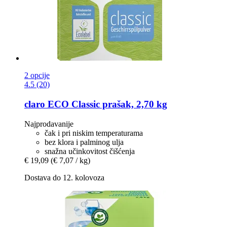
2 opcije
4.5 (20)
claro
ECO Classic prašak, 2,70 kg
Najprodavanije
čak i pri niskim temperaturama
bez klora i palminog ulja
snažna učinkovitost čišćenja
€ 19,09
(€ 7,07 / kg)
Dostava do 12. kolovoza