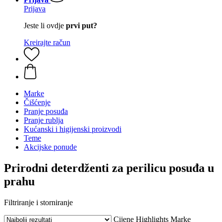
Prijava
Jeste li ovdje
prvi put?
Kreirajte račun
Marke
Čišćenje
Pranje posuđa
Pranje rublja
Kućanski i higijenski proizvodi
Teme
Akcijske ponude
Prirodni deterdženti za perilicu posuđa u
prahu
Filtriranje i storniranje
Cijene
Highlights
Marke