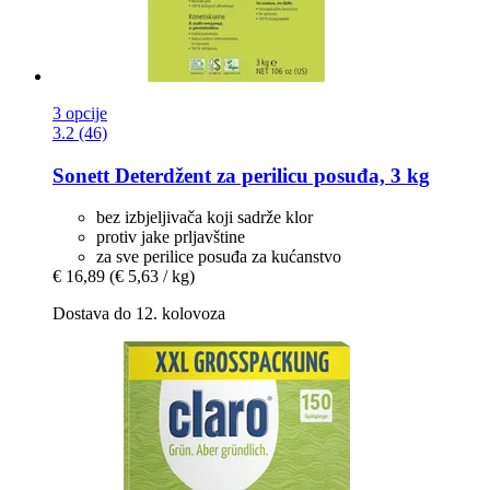
3 opcije
3.2 (46)
Sonett
Deterdžent za perilicu posuđa, 3 kg
bez izbjeljivača koji sadrže klor
protiv jake prljavštine
za sve perilice posuđa za kućanstvo
€ 16,89
(€ 5,63 / kg)
Dostava do 12. kolovoza