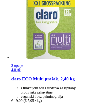
2 opcije
4.8 (6)
claro
ECO Multi prašak, 2,40 kg
s funkcijom soli i sredstva za ispiranje
protiv jake prljavštine
veganski i bez palminog ulja
€ 19,09
(€ 7,95 / kg)