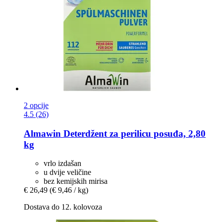
2 opcije
4.5 (26)
Almawin
Deterdžent za perilicu posuđa, 2,80
kg
vrlo izdašan
u dvije veličine
bez kemijskih mirisa
€ 26,49
(€ 9,46 / kg)
Dostava do 12. kolovoza