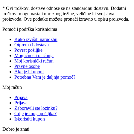
* Ovi troškovi dostave odnose se na standardnu ​​dostavu. Dodatni
troškovi mogu nastati npr. zbog težine, veličine ili svojstava
proizvoda. Ove podatke možete pronaći izravno u opisu proizvoda.
Pomoć i podrška korisnicima
Kako izvršiti narudžbu
Otprema i dostava
Povrat pošiljke
Mogućnosti plaćanja
Moj korisnički račun
Pravne osobe
Akcije i kuponi
Potrebna Vam je daljnja pomoć?
Moj račun
Prijava
Prijava
Zaboravili ste lozinku?
Gdje je moja pošiljka?
Iskoristiti kupon
Dobro je znati