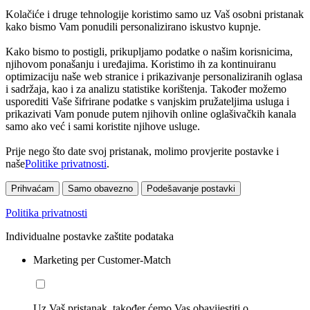
Kolačiće i druge tehnologije koristimo samo uz Vaš osobni pristanak
kako bismo Vam ponudili personalizirano iskustvo kupnje.
Kako bismo to postigli, prikupljamo podatke o našim korisnicima,
njihovom ponašanju i uređajima. Koristimo ih za kontinuiranu
optimizaciju naše web stranice i prikazivanje personaliziranih oglasa
i sadržaja, kao i za analizu statistike korištenja. Također možemo
usporediti Vaše šifrirane podatke s vanjskim pružateljima usluga i
prikazivati Vam ponude putem njihovih online oglašivačkih kanala
samo ako već i sami koristite njihove usluge.
Prije nego što date svoj pristanak, molimo provjerite postavke i
naše
Politike privatnosti
.
Prihvaćam
Samo obavezno
Podešavanje postavki
Politika privatnosti
Individualne postavke zaštite podataka
Marketing per Customer-Match
Uz Vaš pristanak, također ćemo Vas obavijestiti o