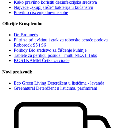
Kako pravilno koristiti dezinfekcijska sredstva
Najveće „skupljalište“ bakterija u kućanstvu
Pravilno čišćenje dnevne sobe
Otkrijte Ecosplendo:
Dr. Bronner's
Filtri za prljavštinu i zrak za robotske perače podova
Roborock S5 i S6
Poliboy Bio sredstvo za čišćenje kuhinje
Tablete za perilicu posuđa - multi NEXT Tabs
KOSTKAMM Četka za cipele
Novi proizvodi:
Eco Green Living Deterdžent u listićima - lavanda
Greenatural Deterdžent u listićima, parfimirani