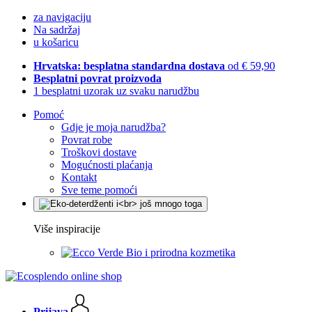
za navigaciju
Na sadržaj
u košaricu
Hrvatska: besplatna standardna dostava
od € 59,90
Besplatni povrat proizvoda
1 besplatni uzorak uz svaku narudžbu
Pomoć
Gdje je moja narudžba?
Povrat robe
Troškovi dostave
Mogućnosti plaćanja
Kontakt
Sve teme pomoći
Više inspiracije
Bio i prirodna kozmetika
Prijava