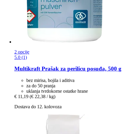
2 opcije
5.0 (1)
Multikraft
Prašak za perilicu posuđa, 500 g
bez mirisa, bojila i aditiva
za do 50 pranja
uklanja tvrdokorne ostatke hrane
€ 11,19
(€ 22,38 / kg)
Dostava do 12. kolovoza