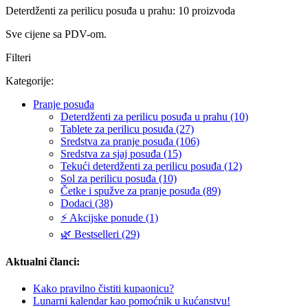
Deterdženti za perilicu posuđa u prahu: 10 proizvoda
Sve cijene sa PDV-om.
Filteri
Kategorije:
Pranje posuđa
Deterdženti za perilicu posuđa u prahu (10)
Tablete za perilicu posuđa (27)
Sredstva za pranje posuđa (106)
Sredstva za sjaj posuđa (15)
Tekući deterdženti za perilicu posuđa (12)
Sol za perilicu posuđa (10)
Četke i spužve za pranje posuđa (89)
Dodaci (38)
⚡ Akcijske ponude (1)
🌿 Bestselleri (29)
Aktualni članci:
Kako pravilno čistiti kupaonicu?
Lunarni kalendar kao pomoćnik u kućanstvu!