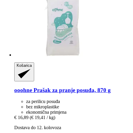
Košarica
ooohne
Prašak za pranje posuđa, 870 g
za perilicu posuđa
bez mikroplastike
ekonomična primjena
€ 16,89
(€ 19,41 / kg)
Dostava do 12. kolovoza