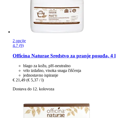
2 opcije
4.7 (9)
Officina Naturae
Sredstvo za pranje posuđa, 4 l
blago za kožu, pH-neutralno
vrlo izdašno, visoka snaga čišćenja
jednostavno ispiranje
€ 21,49
(€ 5,37 / l)
Dostava do 12. kolovoza