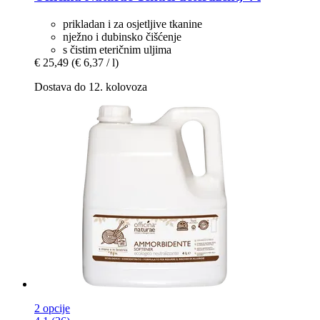
prikladan i za osjetljive tkanine
nježno i dubinsko čišćenje
s čistim eteričnim uljima
€ 25,49
(€ 6,37 / l)
Dostava do 12. kolovoza
2 opcije