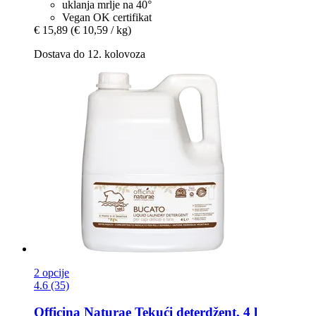
uklanja mrlje na 40°
Vegan OK certifikat
€ 15,89
(€ 10,59 / kg)
Dostava do 12. kolovoza
2 opcije
4.6 (35)
Officina Naturae
Tekući deterdžent, 4 l