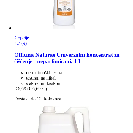
2 opcije
4.7 (9)
Officina Naturae
Univerzalni koncentrat za
čišćenje -​ neparfimirani, 1 l
dermatološki testiran
testiran na nikal
s aktivnim kisikom
€ 6,69
(€ 6,69 / l)
Dostava do 12. kolovoza