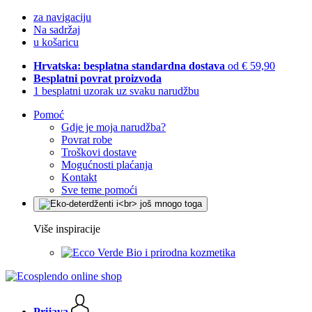
za navigaciju
Na sadržaj
u košaricu
Hrvatska: besplatna standardna dostava
od € 59,90
Besplatni povrat proizvoda
1 besplatni uzorak uz svaku narudžbu
Pomoć
Gdje je moja narudžba?
Povrat robe
Troškovi dostave
Mogućnosti plaćanja
Kontakt
Sve teme pomoći
Više inspiracije
Bio i prirodna kozmetika
Prijava