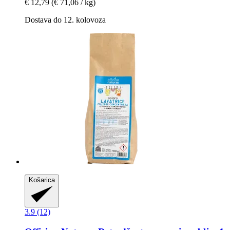
€ 12,79
(€ 71,06 / kg)
Dostava do 12. kolovoza
Košarica
3.9 (12)