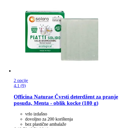
2 opcije
4.1 (9)
Officina Naturae
Čvrsti deterdžent za pranje
posuđa, Menta -​ oblik kocke (180 g)
vrlo izdašno
dovoljno za 200 korištenja
bez plastične ambalaže