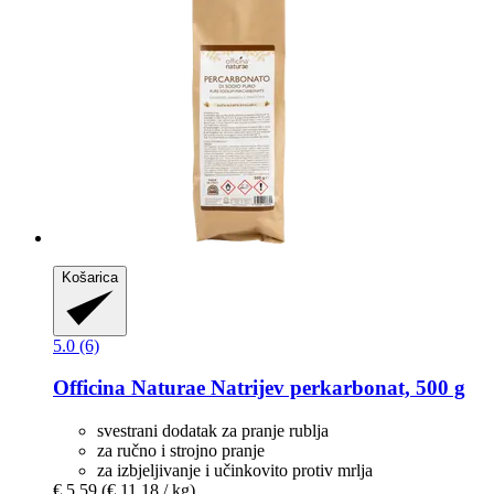
Košarica
5.0 (6)
Officina Naturae
Natrijev perkarbonat, 500 g
svestrani dodatak za pranje rublja
za ručno i strojno pranje
za izbjeljivanje i učinkovito protiv mrlja
€ 5,59
(€ 11,18 / kg)