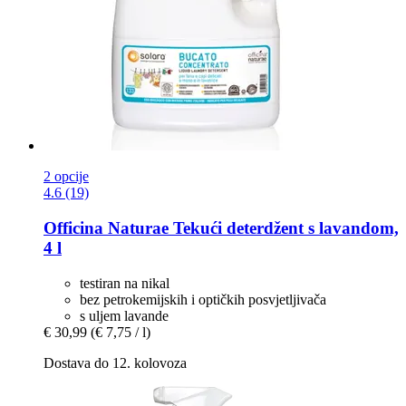
2 opcije
4.6 (19)
Officina Naturae
Tekući deterdžent s lavandom,
4 l
testiran na nikal
bez petrokemijskih i optičkih posvjetljivača
s uljem lavande
€ 30,99
(€ 7,75 / l)
Dostava do 12. kolovoza