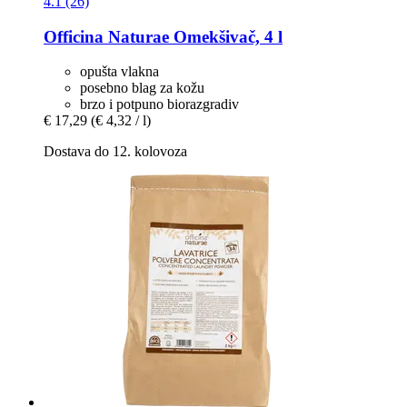
4.1 (26)
Officina Naturae
Omekšivač, 4 l
opušta vlakna
posebno blag za kožu
brzo i potpuno biorazgradiv
€ 17,29
(€ 4,32 / l)
Dostava do 12. kolovoza