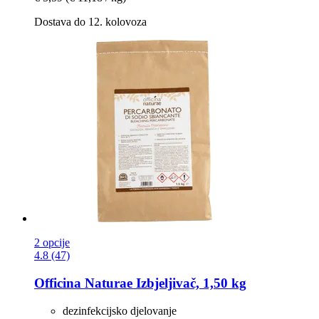
Dostava do 12. kolovoza
2 opcije
4.8 (47)
Officina Naturae
Izbjeljivač, 1,50 kg
dezinfekcijsko djelovanje