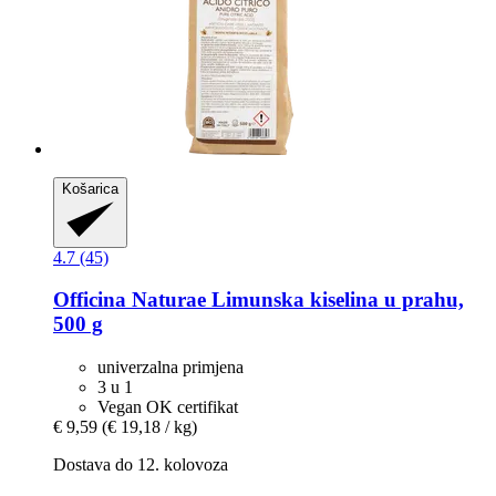
Košarica
4.7 (45)
Officina Naturae
Limunska kiselina u prahu,
500 g
univerzalna primjena
3 u 1
Vegan OK certifikat
€ 9,59
(€ 19,18 / kg)
Dostava do 12. kolovoza