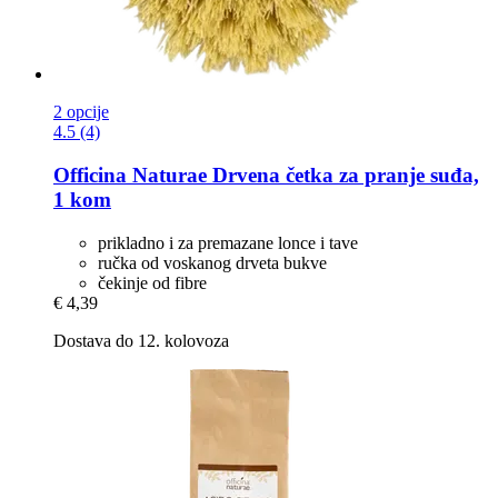
2 opcije
4.5 (4)
Officina Naturae
Drvena četka za pranje suđa,
1 kom
prikladno i za premazane lonce i tave
ručka od voskanog drveta bukve
čekinje od fibre
€ 4,39
Dostava do 12. kolovoza