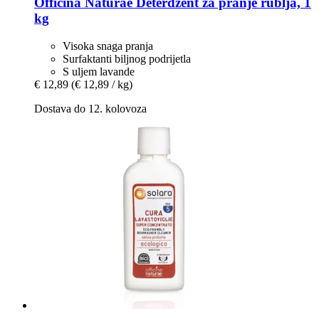
Officina Naturae
Deterdžent za pranje rublja, 1
kg
Visoka snaga pranja
Surfaktanti biljnog podrijetla
S uljem lavande
€ 12,89
(€ 12,89 / kg)
Dostava do 12. kolovoza