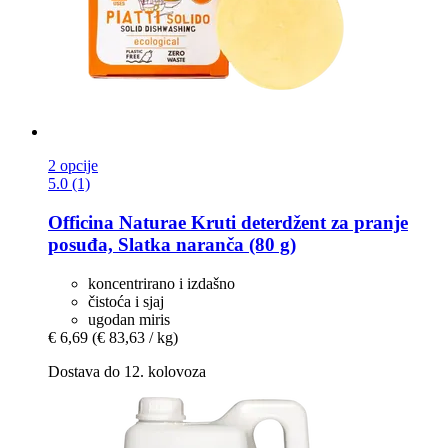
2 opcije
5.0 (1)
Officina Naturae
Kruti deterdžent za pranje
posuđa, Slatka naranča (80 g)
koncentrirano i izdašno
čistoća i sjaj
ugodan miris
€ 6,69
(€ 83,63 / kg)
Dostava do 12. kolovoza