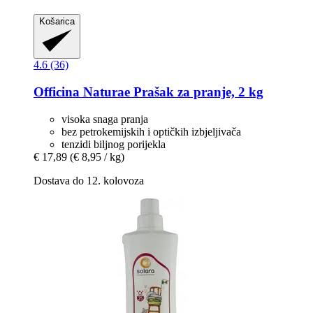
Košarica
4.6 (36)
Officina Naturae
Prašak za pranje, 2 kg
visoka snaga pranja
bez petrokemijskih i optičkih izbjeljivača
tenzidi biljnog porijekla
€ 17,89
(€ 8,95 / kg)
Dostava do 12. kolovoza