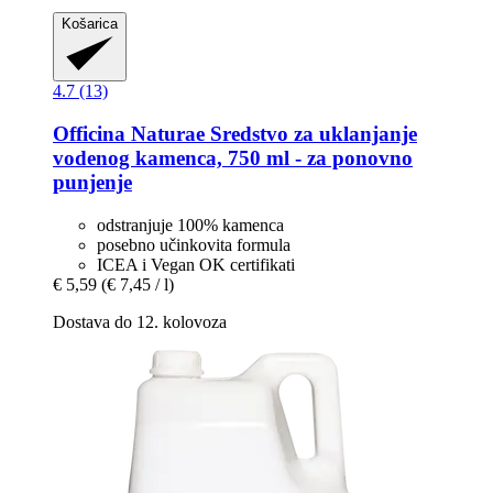
Košarica
4.7 (13)
Officina Naturae
Sredstvo za uklanjanje
vodenog kamenca, 750 ml -​ za ponovno
punjenje
odstranjuje 100% kamenca
posebno učinkovita formula
ICEA i Vegan OK certifikati
€ 5,59
(€ 7,45 / l)
Dostava do 12. kolovoza