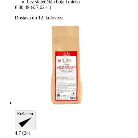
bez sintetičkih boja i mirisa
€ 30,49
(€ 7,62 / l)
Dostava do 12. kolovoza
Košarica
4.7 (24)