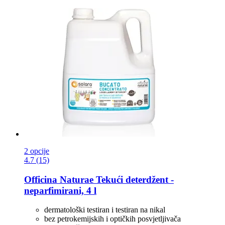
2 opcije
4.7 (15)
Officina Naturae
Tekući deterdžent -​
neparfimirani, 4 l
dermatološki testiran i testiran na nikal
bez petrokemijskih i optičkih posvjetljivača