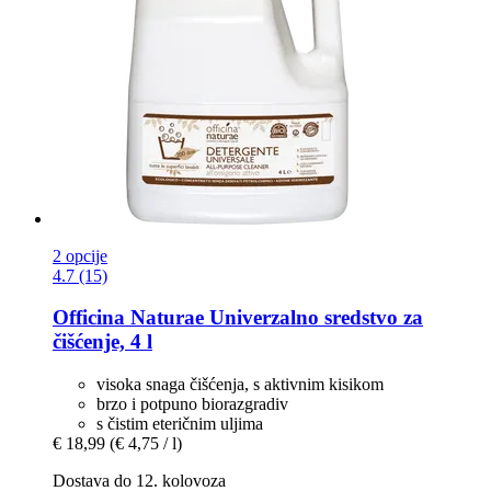
2 opcije
4.7 (15)
Officina Naturae
Univerzalno sredstvo za
čišćenje, 4 l
visoka snaga čišćenja, s aktivnim kisikom
brzo i potpuno biorazgradiv
s čistim eteričnim uljima
€ 18,99
(€ 4,75 / l)
Dostava do 12. kolovoza