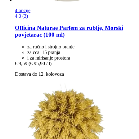
4 opcije
4.3 (3)
Officina Naturae
Parfem za rublje, Morski
povjetarac (100 ml)
za ručno i strojno pranje
za cca. 15 pranja
i za mirisanje prostora
€ 9,59
(€ 95,90 / l)
Dostava do 12. kolovoza