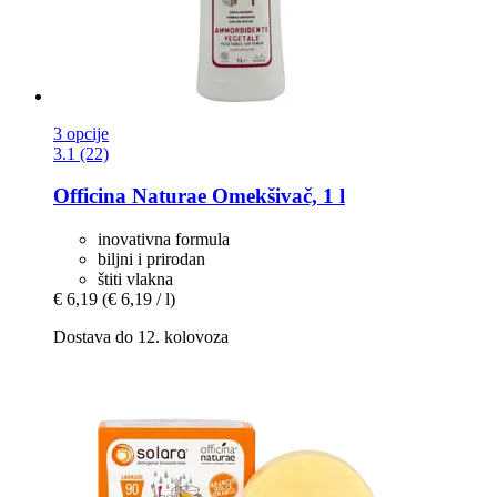
3 opcije
3.1 (22)
Officina Naturae
Omekšivač, 1 l
inovativna formula
biljni i prirodan
štiti vlakna
€ 6,19
(€ 6,19 / l)
Dostava do 12. kolovoza