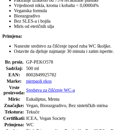
Pakiranje izrađeno od 75% reciklirane plastike
Vrijednosti nikla, kroma i kobalta < 0,00004%
Veganska formula
Biorazgradivo
Bez SLES-a i bojila
Miris od eteričnih ulja
Primjena:
Nanesite sredstvo za čišćenje ispod ruba WC školjke.
Ostavite da djeluje najmanje 30 minuta i zatim isperite.
Br. proiz.
GP-PEKO578
Sadržaj:
500 ml
EAN:
8002849925782
Marke:
pierpaoli ekos
Vrste
Sredstva za čišćenje WC-a
proizvoda:
Miris:
Eukaliptus, Menta
Značajke:
Vegan, Biorazgradivo, Bez sintetičkih mirisa
Tekstura:
Tekuće
Certifikati:
ICEA, Vegan Society
Primjena:
WC