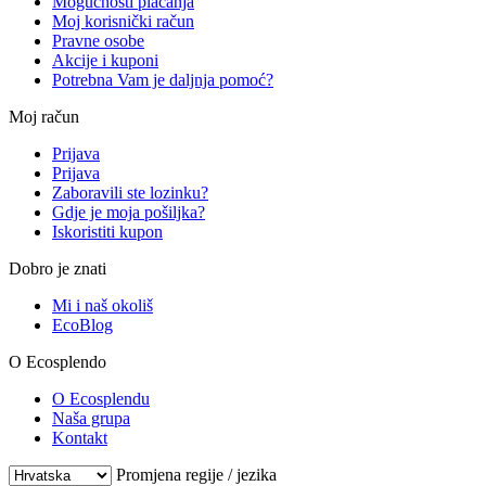
Mogućnosti plaćanja
Moj korisnički račun
Pravne osobe
Akcije i kuponi
Potrebna Vam je daljnja pomoć?
Moj račun
Prijava
Prijava
Zaboravili ste lozinku?
Gdje je moja pošiljka?
Iskoristiti kupon
Dobro je znati
Mi i naš okoliš
EcoBlog
O Ecosplendo
O Ecosplendu
Naša grupa
Kontakt
Promjena regije / jezika