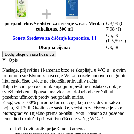
pierpaoli ekos Sredstvo za čišćenje wc-a - Menta i
€ 3,99
(€
eukaliptus, 500 ml
7,98 / l)
€ 5,59
Sonett Sredstvo za čišćenje kupaonice, 1 l
(€ 5,59 / l)
Ukupna cijena:
€ 9,58
Dodaj oboje u vašu košaricu
Opis
Naslage, prljavština i kamenac brzo se skupljaju u WC-u - s ovim
prirodnim sredstvom za čišćenje WC-a možete ponovno osigurati
higijenski čiste uvjete na ekološki prihvatljiv način!
Biljni tenzidi pomažu u uklanjanju prljavštine i ostataka, dok je
svježi miris eukaliptusa i metvice koji dolazi od eteričnih ulja
posebno učinkovit protiv neugodnih mirisa.
Zbog svoje 100% prirodne formulacije, koja ne sadrži nikakva
bojila, SLES ili životinjske sastojke, sredstvo za čišćenje je lako
biorazgradivo i nježno prema okolišu i vodi - idealno za posebno
temeljito i ekološki prihvatljivo čišćenje vašeg WC-a!
Učinkovit protiv prljavštine i kamenca