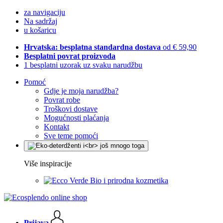
za navigaciju
Na sadržaj
u košaricu
Hrvatska: besplatna standardna dostava
od € 59,90
Besplatni povrat proizvoda
1 besplatni uzorak uz svaku narudžbu
Pomoć
Gdje je moja narudžba?
Povrat robe
Troškovi dostave
Mogućnosti plaćanja
Kontakt
Sve teme pomoći
Više inspiracije
Bio i prirodna kozmetika
Prijava