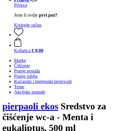
Prijava
Jeste li ovdje
prvi put?
Kreirajte račun
Košarica
€ 0,00
Marke
Čišćenje
Pranje posuđa
Pranje rublja
Kućanski i higijenski proizvodi
Teme
Akcijske ponude
pierpaoli ekos
Sredstvo za
čišćenje wc-a - Menta i
eukaliptus, 500 ml