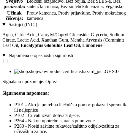
Svojstvo
Biološki razgradivo, Bez bojila, Bez SLES-a, Bez
proizvoda:
sintetičkih mirisa, Bez sintetičkih tenzida, Vegansko
Učinak
Protiv kamenca, Protiv prljavštine, Protiv mokraćnog
čišćenja:
kamenca
Sastojci (INCI)
Aqua, Citric Acid, Caprylyl/Capryl Glucoside, Glycerin, Sodium
Citrate, Lactic Acid, Xanthan Gum, Mentha Arvensis (Cornmint)
Leaf Oil,
Eucalyptus Globulus Leaf Oil
,
Limonene
Napomena o opasnosti i sigurnosti
Signalano upozorenje: Oprez
Sigurnosna napomena:
P101 - Ako je potrebna liječnička pomoć pokazati spremnik
ili naljepnicu.
P102 - Čuvati izvan dohvata djece.
P264 - Nakon upotrebe isprati s puno vode.
P280 - Nositi zaštitne rukavice/zaštitno odijelo/zaštitu za
oči/zaštitu za lice.