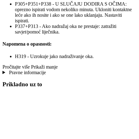
P305+P351+P338 - U SLUČAJU DODIRA S OČIMA:
oprezno ispirati vodom nekoliko minuta. Ukloniti kontaktne
leće ako ih nosite i ako se one lako uklanjaju. Nastaviti
ispirati.
P337+P313 - Ako nadražaj oka ne prestaje: zatražiti
savjet/pomoć liječnika.
Napomena o opasnosti:
H319 - Uzrokuje jako nadraživanje oka.
Pročitajte više
Prikaži manje
Pravne informacije
Prikladno uz to