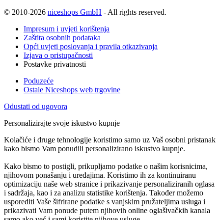
© 2010-2026
niceshops GmbH
- All rights reserved.
Impresum i uvjeti korištenja
Zaštita osobnih podataka
Opći uvjeti poslovanja i pravila otkazivanja
Izjava o pristupačnosti
Postavke privatnosti
Poduzeće
Ostale Niceshops web trgovine
Odustati od ugovora
Personalizirajte svoje iskustvo kupnje
Kolačiće i druge tehnologije koristimo samo uz Vaš osobni pristanak
kako bismo Vam ponudili personalizirano iskustvo kupnje.
Kako bismo to postigli, prikupljamo podatke o našim korisnicima,
njihovom ponašanju i uređajima. Koristimo ih za kontinuiranu
optimizaciju naše web stranice i prikazivanje personaliziranih oglasa
i sadržaja, kao i za analizu statistike korištenja. Također možemo
usporediti Vaše šifrirane podatke s vanjskim pružateljima usluga i
prikazivati Vam ponude putem njihovih online oglašivačkih kanala
samo ako već i sami koristite njihove usluge.