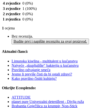
4 zvjezdice
0
(0%)
3 zvjezdice
1
(100%)
2 zvjezdice
0
(0%)
1 zvjezdica
0
(0%)
1
ocjena
Bez recenzija.
Budite prvi i napišite recenziju za ovaj proizvod.
Aktualni članci:
Limunska kiselina - multitalent u kućanstvu
Najveće „skupljalište“ bakterija u kućanstvu
Pravilno odvajanje smeća
Jesmo li previše čisti da bi ostali zdravi?
Kako pravilno čistiti kuhinju?
Otkrijte Ecosplendo:
ATTITUDE
planet pure Univerzalni deterdžent - Divlja ruža
Brabantia Gnječilica za krumpir, Non-Stick