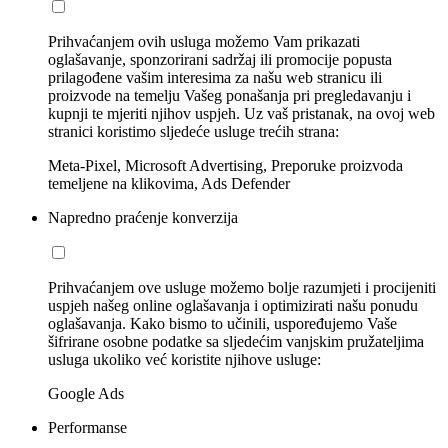
Prihvaćanjem ovih usluga možemo Vam prikazati
oglašavanje, sponzorirani sadržaj ili promocije popusta
prilagođene vašim interesima za našu web stranicu ili
proizvode na temelju Vašeg ponašanja pri pregledavanju i
kupnji te mjeriti njihov uspjeh. Uz vaš pristanak, na ovoj web
stranici koristimo sljedeće usluge trećih strana:
Meta-Pixel, Microsoft Advertising, Preporuke proizvoda
temeljene na klikovima, Ads Defender
Napredno praćenje konverzija
Prihvaćanjem ove usluge možemo bolje razumjeti i procijeniti
uspjeh našeg online oglašavanja i optimizirati našu ponudu
oglašavanja. Kako bismo to učinili, uspoređujemo Vaše
šifrirane osobne podatke sa sljedećim vanjskim pružateljima
usluga ukoliko već koristite njihove usluge:
Google Ads
Performanse