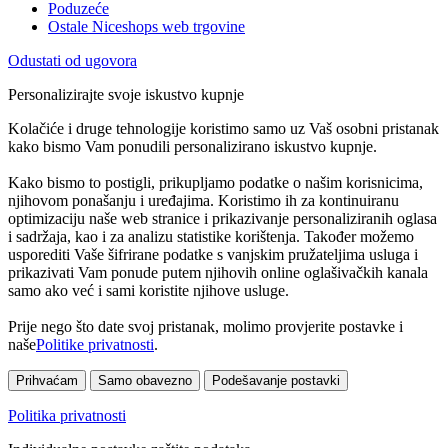
Poduzeće
Ostale Niceshops web trgovine
Odustati od ugovora
Personalizirajte svoje iskustvo kupnje
Kolačiće i druge tehnologije koristimo samo uz Vaš osobni pristanak
kako bismo Vam ponudili personalizirano iskustvo kupnje.
Kako bismo to postigli, prikupljamo podatke o našim korisnicima,
njihovom ponašanju i uređajima. Koristimo ih za kontinuiranu
optimizaciju naše web stranice i prikazivanje personaliziranih oglasa
i sadržaja, kao i za analizu statistike korištenja. Također možemo
usporediti Vaše šifrirane podatke s vanjskim pružateljima usluga i
prikazivati Vam ponude putem njihovih online oglašivačkih kanala
samo ako već i sami koristite njihove usluge.
Prije nego što date svoj pristanak, molimo provjerite postavke i
naše
Politike privatnosti
.
Prihvaćam
Samo obavezno
Podešavanje postavki
Politika privatnosti