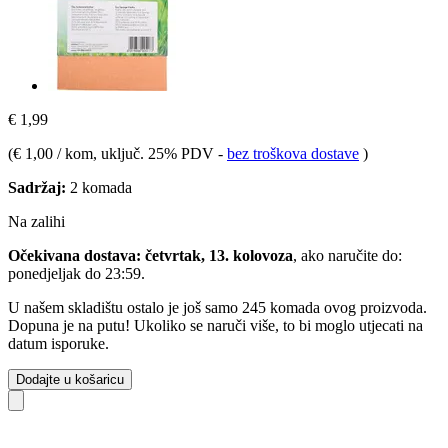
€ 1,99
(
€ 1,00 / kom
, uključ. 25% PDV
-
bez troškova dostave
)
Sadržaj:
2 komada
Na zalihi
Očekivana dostava: četvrtak, 13. kolovoza
, ako naručite do:
ponedjeljak do 23:59
.
U našem skladištu ostalo je još samo 245 komada ovog proizvoda.
Dopuna je na putu! Ukoliko se naruči više, to bi moglo utjecati na
datum isporuke.
Dodajte u košaricu