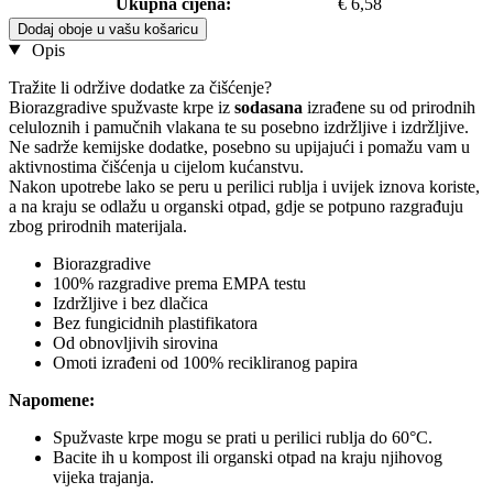
Ukupna cijena:
€ 6,58
Dodaj oboje u vašu košaricu
Opis
Tražite li održive dodatke za čišćenje?
Biorazgradive spužvaste krpe iz
sodasana
izrađene su od prirodnih
celuloznih i pamučnih vlakana te su posebno izdržljive i izdržljive.
Ne sadrže kemijske dodatke, posebno su upijajući i pomažu vam u
aktivnostima čišćenja u cijelom kućanstvu.
Nakon upotrebe lako se peru u perilici rublja i uvijek iznova koriste,
a na kraju se odlažu u organski otpad, gdje se potpuno razgrađuju
zbog prirodnih materijala.
Biorazgradive
100% razgradive prema EMPA testu
Izdržljive i bez dlačica
Bez fungicidnih plastifikatora
Od obnovljivih sirovina
Omoti izrađeni od 100% recikliranog papira
Napomene:
Spužvaste krpe mogu se prati u perilici rublja do 60°C.
Bacite ih u kompost ili organski otpad na kraju njihovog
vijeka trajanja.