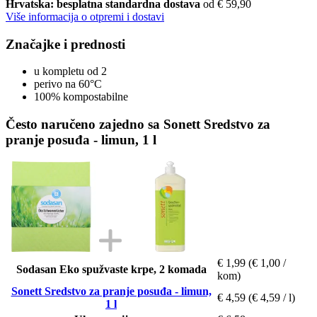
Hrvatska: besplatna standardna dostava
od € 59,90
Više informacija o otpremi i dostavi
Značajke i prednosti
u kompletu od 2
perivo na 60°C
100% kompostabilne
Često naručeno zajedno sa Sonett Sredstvo za
pranje posuđa - limun, 1 l
€ 1,99
(€ 1,00 /
Sodasan Eko spužvaste krpe, 2 komada
kom)
Sonett Sredstvo za pranje posuđa - limun,
€ 4,59
(€ 4,59 / l)
1 l