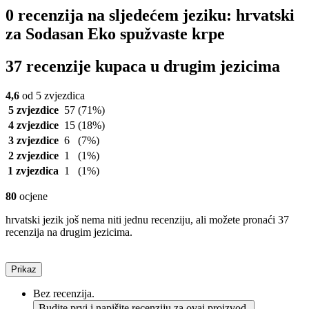
0 recenzija na sljedećem jeziku: hrvatski
za Sodasan Eko spužvaste krpe
37 recenzije kupaca u drugim jezicima
4,6
od 5 zvjezdica
5 zvjezdice
57
(71%)
4 zvjezdice
15
(18%)
3 zvjezdice
6
(7%)
2 zvjezdice
1
(1%)
1 zvjezdica
1
(1%)
80
ocjene
hrvatski jezik još nema niti jednu recenziju, ali možete pronaći 37
recenzija na drugim jezicima.
Prikaz
Bez recenzija.
Budite prvi i napišite recenziju za ovaj proizvod.