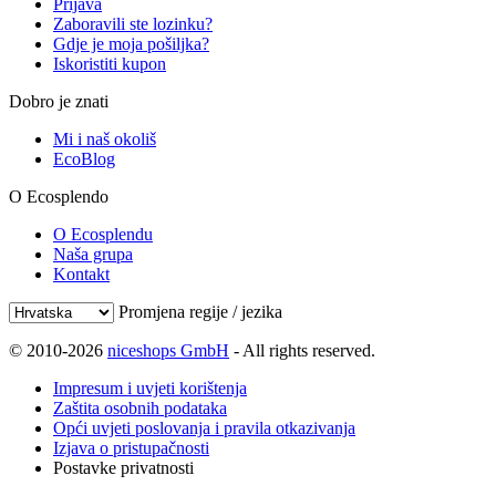
Prijava
Zaboravili ste lozinku?
Gdje je moja pošiljka?
Iskoristiti kupon
Dobro je znati
Mi i naš okoliš
EcoBlog
O Ecosplendo
O Ecosplendu
Naša grupa
Kontakt
Promjena regije / jezika
© 2010-2026
niceshops GmbH
- All rights reserved.
Impresum i uvjeti korištenja
Zaštita osobnih podataka
Opći uvjeti poslovanja i pravila otkazivanja
Izjava o pristupačnosti
Postavke privatnosti