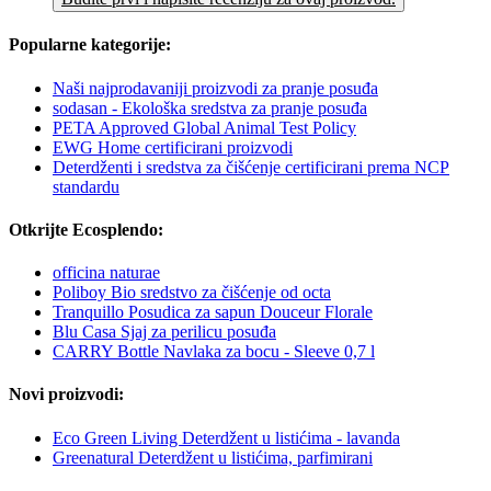
Popularne kategorije:
Naši najprodavaniji proizvodi za pranje posuđa
sodasan - Ekološka sredstva za pranje posuđa
PETA Approved Global Animal Test Policy
EWG Home certificirani proizvodi
Deterdženti i sredstva za čišćenje certificirani prema NCP
standardu
Otkrijte Ecosplendo:
officina naturae
Poliboy Bio sredstvo za čišćenje od octa
Tranquillo Posudica za sapun Douceur Florale
Blu Casa Sjaj za perilicu posuđa
CARRY Bottle Navlaka za bocu - Sleeve 0,7 l
Novi proizvodi:
Eco Green Living Deterdžent u listićima - lavanda
Greenatural Deterdžent u listićima, parfimirani