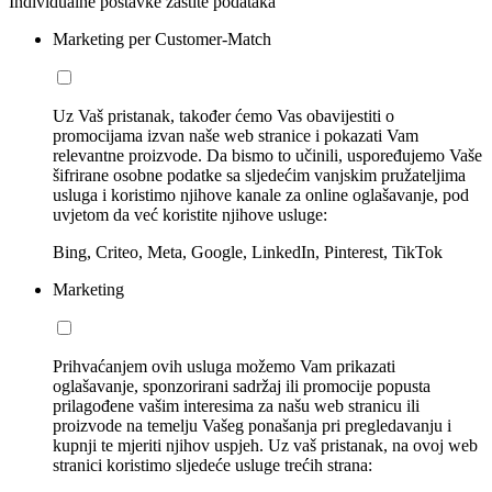
Individualne postavke zaštite podataka
Marketing per Customer-Match
Uz Vaš pristanak, također ćemo Vas obavijestiti o
promocijama izvan naše web stranice i pokazati Vam
relevantne proizvode. Da bismo to učinili, uspoređujemo Vaše
šifrirane osobne podatke sa sljedećim vanjskim pružateljima
usluga i koristimo njihove kanale za online oglašavanje, pod
uvjetom da već koristite njihove usluge:
Bing, Criteo, Meta, Google, LinkedIn, Pinterest, TikTok
Marketing
Prihvaćanjem ovih usluga možemo Vam prikazati
oglašavanje, sponzorirani sadržaj ili promocije popusta
prilagođene vašim interesima za našu web stranicu ili
proizvode na temelju Vašeg ponašanja pri pregledavanju i
kupnji te mjeriti njihov uspjeh. Uz vaš pristanak, na ovoj web
stranici koristimo sljedeće usluge trećih strana: