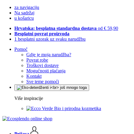
za navigaciju
Na sadržaj
u košaricu
Hrvatska: besplatna standardna dostava
od € 59,90
Besplatni povrat proizvoda
1 besplatni uzorak uz svaku narudžbu
Pomoć
Gdje je moja narudžba?
Povrat robe
Troškovi dostave
Mogućnosti plaćanja
Kontakt
Sve teme pomoći
Više inspiracije
Bio i prirodna kozmetika
Prijava