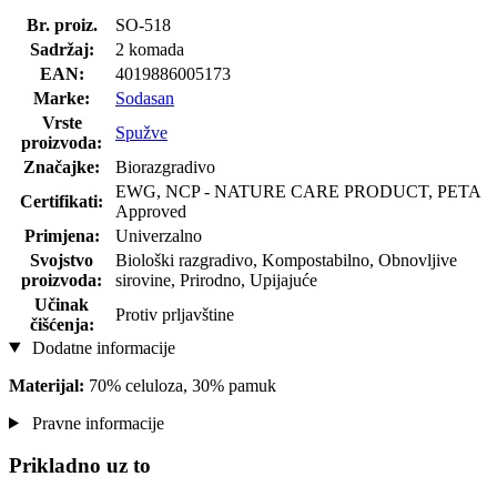
Br. proiz.
SO-518
Sadržaj:
2 komada
EAN:
4019886005173
Marke:
Sodasan
Vrste
Spužve
proizvoda:
Značajke:
Biorazgradivo
EWG, NCP - NATURE CARE PRODUCT, PETA
Certifikati:
Approved
Primjena:
Univerzalno
Svojstvo
Biološki razgradivo, Kompostabilno, Obnovljive
proizvoda:
sirovine, Prirodno, Upijajuće
Učinak
Protiv prljavštine
čišćenja:
Dodatne informacije
Materijal:
70% celuloza, 30% pamuk
Pravne informacije
Prikladno uz to