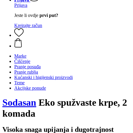
Prijava
Jeste li ovdje
prvi put?
Kreirajte račun
Marke
Čišćenje
Pranje posuđa
Pranje rublja
Kućanski i higijenski proizvodi
Teme
Akcijske ponude
Sodasan
Eko spužvaste krpe, 2
komada
Visoka snaga upijanja i dugotrajnost