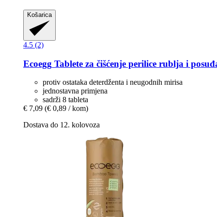
Košarica
4.5 (2)
Ecoegg
Tablete za čišćenje perilice rublja i pos
protiv ostataka deterdženta i neugodnih mirisa
jednostavna primjena
sadrži 8 tableta
€ 7,09
(€ 0,89 / kom)
Dostava do 12. kolovoza