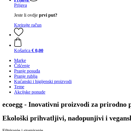
Prijava
Jeste li ovdje
prvi put?
Kreirajte račun
Košarica
€ 0,00
Marke
Čišćenje
Pranje posuđa
Pranje rublja
Kućanski i higijenski proizvodi
Teme
Akcijske ponude
ecoegg - Inovativni proizvodi za prirodno p
Ekološki prihvatljivi, nadopunjivi i vegans
Filtriranje i storniranje