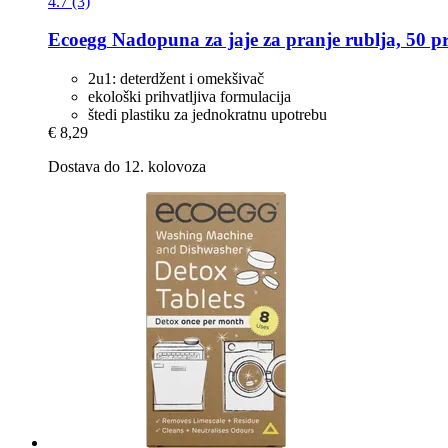
4.7 (3)
Ecoegg
Nadopuna za jaje za pranje rublja, 50 p
2u1: deterdžent i omekšivač
ekološki prihvatljiva formulacija
štedi plastiku za jednokratnu upotrebu
€ 8,29
Dostava do 12. kolovoza