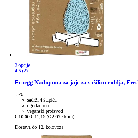
2 opcije
4.5 (2)
Ecoegg
Nadopuna za jaje za sušilicu rublja, Fr
-5%
sadrži 4 štapića
ugodan miris
veganski proizvod
€ 10,60
€ 11,16
(€ 2,65 / kom)
Dostava do 12. kolovoza