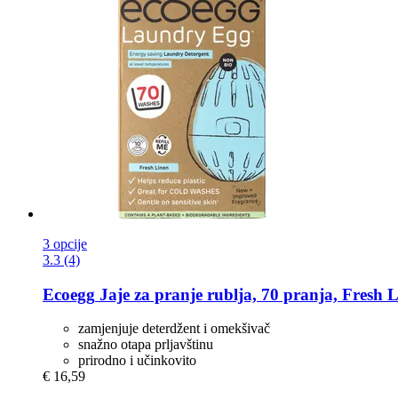
3 opcije
3.3 (4)
Ecoegg
Jaje za pranje rublja, 70 pranja, Fresh 
zamjenjuje deterdžent i omekšivač
snažno otapa prljavštinu
prirodno i učinkovito
€ 16,59