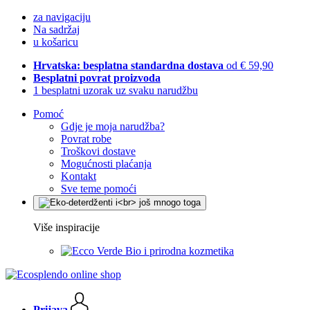
za navigaciju
Na sadržaj
u košaricu
Hrvatska: besplatna standardna dostava
od € 59,90
Besplatni povrat proizvoda
1 besplatni uzorak uz svaku narudžbu
Pomoć
Gdje je moja narudžba?
Povrat robe
Troškovi dostave
Mogućnosti plaćanja
Kontakt
Sve teme pomoći
Više inspiracije
Bio i prirodna kozmetika
Prijava