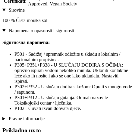
Certifikati:
Approved, Vegan Society
Sirovine
100 % Čista morska sol
Napomena o opasnosti i sigurnosti
Sigurnosna napomena:
P501 - Sadržaj / spremnik odložite u skladu s lokalnim /
nacionalnim propisima.
P305+P351+P338 - U SLUČAJU DODIRA S OČIMA:
oprezno ispirati vodom nekoliko minuta. Ukloniti kontaktne
leće ako ih nosite i ako se one lako uklanjaju. Nastaviti
ispirati.
P302+P352 - U slučaju dodira s kožom: Oprati s mnogo vode
/ sapunom.
P301+P312 - U slučaju gutanja: Odmah nazovite
Toksikološki centar / liječnika.
P102 - Čuvati izvan dohvata djece.
Pravne informacije
Prikladno uz to