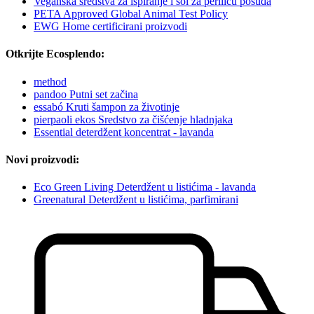
Veganska sredstva za ispiranje i sol za perilicu posuđa
PETA Approved Global Animal Test Policy
EWG Home certificirani proizvodi
Otkrijte Ecosplendo:
method
pandoo Putni set začina
essabó Kruti šampon za životinje
pierpaoli ekos Sredstvo za čišćenje hladnjaka
Essential deterdžent koncentrat - lavanda
Novi proizvodi:
Eco Green Living Deterdžent u listićima - lavanda
Greenatural Deterdžent u listićima, parfimirani