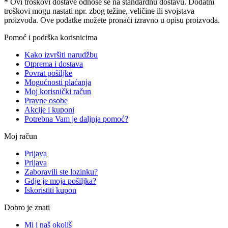
* Ovi troškovi dostave odnose se na standardnu ​​dostavu. Dodatni
troškovi mogu nastati npr. zbog težine, veličine ili svojstava
proizvoda. Ove podatke možete pronaći izravno u opisu proizvoda.
Pomoć i podrška korisnicima
Kako izvršiti narudžbu
Otprema i dostava
Povrat pošiljke
Mogućnosti plaćanja
Moj korisnički račun
Pravne osobe
Akcije i kuponi
Potrebna Vam je daljnja pomoć?
Moj račun
Prijava
Prijava
Zaboravili ste lozinku?
Gdje je moja pošiljka?
Iskoristiti kupon
Dobro je znati
Mi i naš okoliš