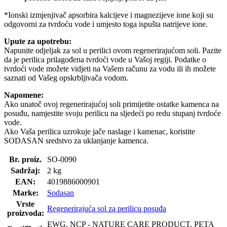
*Ionski izmjenjivač apsorbira kalcijeve i magnezijeve ione koji su
odgovorni za tvrdoću vode i umjesto toga ispušta natrijeve ione.
Upute za upotrebu:
Napunite odjeljak za sol u perilici ovom regenerirajućom soli. Pazite
da je perilica prilagođena tvrdoći vode u Vašoj regiji. Podatke o
tvrdoći vode možete vidjeti na Vašem računu za vodu ili ih možete
saznati od Vašeg opskrbljivača vodom.
Napomene:
Ako unatoč ovoj regenerirajućoj soli primijetite ostatke kamenca na
posuđu, namjestite svoju perilicu na sljedeći po redu stupanj tvrdoće
vode.
Ako Vaša perilica uzrokuje jače naslage i kamenac, koristite
SODASAN sredstvo za uklanjanje kamenca.
Br. proiz.
SO-0090
Sadržaj:
2 kg
EAN:
4019886000901
Marke:
Sodasan
Vrste
Regenerirajuća sol za perilicu posuđa
proizvoda:
EWG, NCP - NATURE CARE PRODUCT, PETA