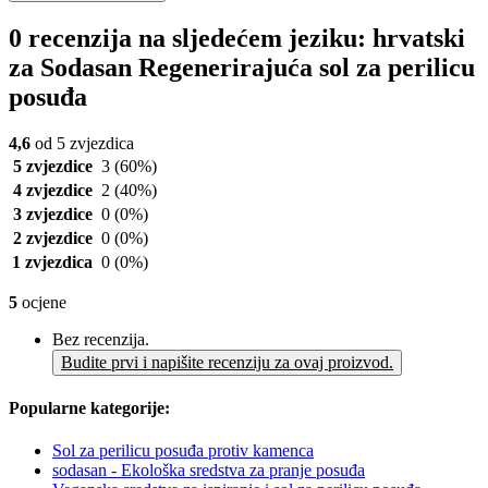
0 recenzija na sljedećem jeziku: hrvatski
za Sodasan Regenerirajuća sol za perilicu
posuđa
4,6
od 5 zvjezdica
5 zvjezdice
3
(60%)
4 zvjezdice
2
(40%)
3 zvjezdice
0
(0%)
2 zvjezdice
0
(0%)
1 zvjezdica
0
(0%)
5
ocjene
Bez recenzija.
Budite prvi i napišite recenziju za ovaj proizvod.
Popularne kategorije:
Sol za perilicu posuđa protiv kamenca
sodasan - Ekološka sredstva za pranje posuđa