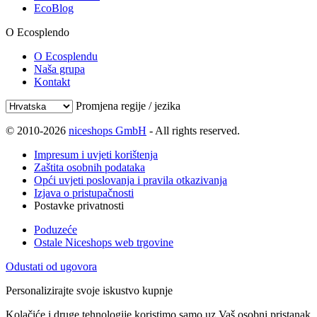
EcoBlog
O Ecosplendo
O Ecosplendu
Naša grupa
Kontakt
Promjena regije / jezika
© 2010-2026
niceshops GmbH
- All rights reserved.
Impresum i uvjeti korištenja
Zaštita osobnih podataka
Opći uvjeti poslovanja i pravila otkazivanja
Izjava o pristupačnosti
Postavke privatnosti
Poduzeće
Ostale Niceshops web trgovine
Odustati od ugovora
Personalizirajte svoje iskustvo kupnje
Kolačiće i druge tehnologije koristimo samo uz Vaš osobni pristanak