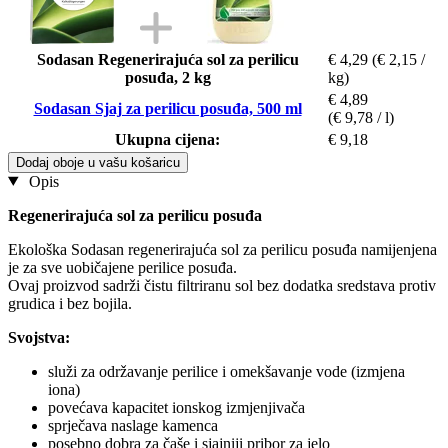
Sodasan Regenerirajuća sol za perilicu
€ 4,29
(€ 2,15 /
posuđa, 2 kg
kg)
€ 4,89
Sodasan Sjaj za perilicu posuđa, 500 ml
(€ 9,78 / l)
Ukupna cijena:
€ 9,18
Dodaj oboje u vašu košaricu
Opis
Regenerirajuća sol za perilicu posuđa
Ekološka Sodasan regenerirajuća sol za perilicu posuđa namijenjena
je za sve uobičajene perilice posuđa.
Ovaj proizvod sadrži čistu filtriranu sol bez dodatka sredstava protiv
grudica i bez bojila.
Svojstva:
služi za održavanje perilice i omekšavanje vode (izmjena
iona)
povećava kapacitet ionskog izmjenjivača
sprječava naslage kamenca
posebno dobra za čaše i sjajniji pribor za jelo