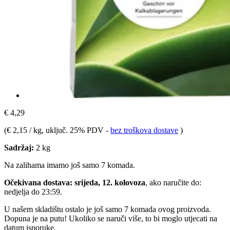
€ 4,29
(
€ 2,15 / kg
, uključ. 25% PDV
-
bez troškova dostave
)
Sadržaj:
2 kg
Na zalihama imamo još samo 7 komada.
Očekivana dostava: srijeda, 12. kolovoza
, ako naručite do:
nedjelja do 23:59
.
U našem skladištu ostalo je još samo 7 komada ovog proizvoda.
Dopuna je na putu! Ukoliko se naruči više, to bi moglo utjecati na
datum isporuke.