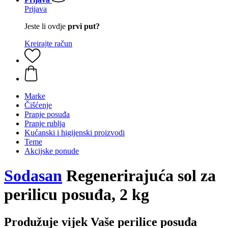
Prijava
Jeste li ovdje
prvi put?
Kreirajte račun
Marke
Čišćenje
Pranje posuđa
Pranje rublja
Kućanski i higijenski proizvodi
Teme
Akcijske ponude
Sodasan
Regenerirajuća sol za
perilicu posuđa, 2 kg
Produžuje vijek Vaše perilice posuđa