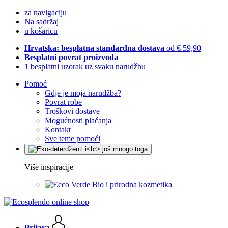
za navigaciju
Na sadržaj
u košaricu
Hrvatska: besplatna standardna dostava
od € 59,90
Besplatni povrat proizvoda
1 besplatni uzorak uz svaku narudžbu
Pomoć
Gdje je moja narudžba?
Povrat robe
Troškovi dostave
Mogućnosti plaćanja
Kontakt
Sve teme pomoći
Više inspiracije
Bio i prirodna kozmetika
Prijava