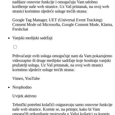
nadilaze osnovne funkcije i omogućuju Vam udobno
korištenje naše web stranice. Uz Vaš pristanak, na ovoj web
stranici koristimo sljedeće usluge trećih strana:
Google Tag Manager, UET (Universal Event Tracking)
Consent Mode od Microsofta, Google Consent Mode, Klarna,
Freshchat
Vanjski medijski sadržaji
Prihvaćanje ovih usluga omogućuje nam da Vam pokazujemo
videozapise ili druge medijske sadržaje koje hostiraju vanjski
pružatelji usluga. Uz Vaš pristanak, na ovoj web stranici
koristimo sljedeće usluge trećih strana:
Vimeo, YouTube
Neophodno
Uvijek aktivno
Tehnički potrebni kolačići osiguravaju samo osnovne funkcije
naše web stranice. Koriste se, na primjer, kako bi Vam
omogućili prikupljanje proizvoda u Vašoj košarici za kupnju