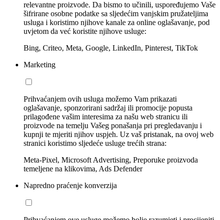
relevantne proizvode. Da bismo to učinili, uspoređujemo Vaše
šifrirane osobne podatke sa sljedećim vanjskim pružateljima
usluga i koristimo njihove kanale za online oglašavanje, pod
uvjetom da već koristite njihove usluge:
Bing, Criteo, Meta, Google, LinkedIn, Pinterest, TikTok
Marketing
Prihvaćanjem ovih usluga možemo Vam prikazati
oglašavanje, sponzorirani sadržaj ili promocije popusta
prilagođene vašim interesima za našu web stranicu ili
proizvode na temelju Vašeg ponašanja pri pregledavanju i
kupnji te mjeriti njihov uspjeh. Uz vaš pristanak, na ovoj web
stranici koristimo sljedeće usluge trećih strana:
Meta-Pixel, Microsoft Advertising, Preporuke proizvoda
temeljene na klikovima, Ads Defender
Napredno praćenje konverzija
Prihvaćanjem ove usluge možemo bolje razumjeti i procijeniti