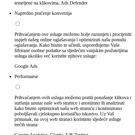
temeljene na klikovima, Ads Defender
Napredno praćenje konverzija
Prihvaćanjem ove usluge možemo bolje razumjeti i procijeniti
uspjeh našeg online oglašavanja i optimizirati našu ponudu
oglašavanja. Kako bismo to učinili, uspoređujemo Vaše
šifrirane osobne podatke sa sljedećim vanjskim pružateljima
usluga ukoliko već koristite njihove usluge:
Google Ads
Performanse
Prihvaćanjem ovih usluga možemo pratiti ponašanje klikova i
surfanja unutar naše web stranice i anonimno ih analizirati
kako bismo optimizirali našu web stranicu i kontinuirano
poboljšavali cjelokupno korisničko iskustvo. Uz Vaš
pristanak, na ovoj web stranici koristimo sljedeće usluge
trećih strana:
Google Analytics, Clarity, A/B-Testing