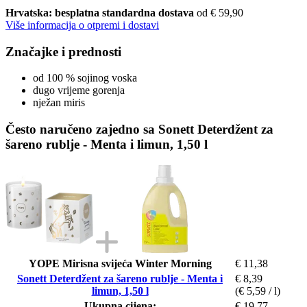
Hrvatska: besplatna standardna dostava
od € 59,90
Više informacija o otpremi i dostavi
Značajke i prednosti
od 100 % sojinog voska
dugo vrijeme gorenja
nježan miris
Često naručeno zajedno sa Sonett Deterdžent za
šareno rublje - Menta i limun, 1,50 l
YOPE Mirisna svijeća Winter Morning
€ 11,38
Sonett Deterdžent za šareno rublje - Menta i
€ 8,39
limun, 1,50 l
(€ 5,59 / l)
Ukupna cijena:
€ 19,77