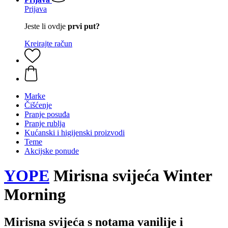
Prijava
Jeste li ovdje
prvi put?
Kreirajte račun
Marke
Čišćenje
Pranje posuđa
Pranje rublja
Kućanski i higijenski proizvodi
Teme
Akcijske ponude
YOPE
Mirisna svijeća Winter
Morning
Mirisna svijeća s notama vanilije i