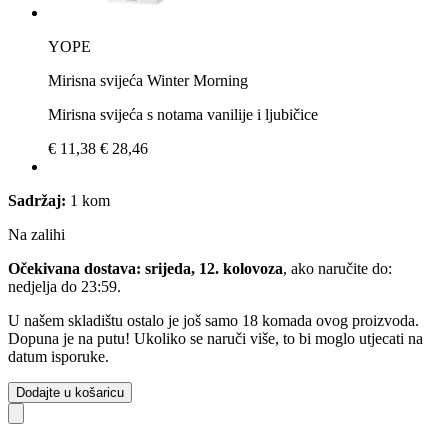
YOPE
Mirisna svijeća Winter Morning
Mirisna svijeća s notama vanilije i ljubičice
€ 11,38
€ 28,46
Sadržaj:
1 kom
Na zalihi
Očekivana dostava: srijeda, 12. kolovoza
, ako naručite do:
nedjelja do 23:59
.
U našem skladištu ostalo je još samo 18 komada ovog proizvoda.
Dopuna je na putu! Ukoliko se naruči više, to bi moglo utjecati na
datum isporuke.
Dodajte u košaricu