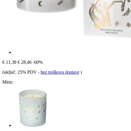
€ 11,38
€ 28,46
-60%
(uključ. 25% PDV
-
bez troškova dostave
)
Miris: