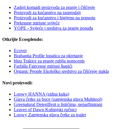
Zadnji komadi proizvoda za pranje i čišćenje
Proizvodi za kućanstvo na rasprodaji
Proizvodi za kućanstvo i higijenu na popustu
Prekrasne mirisne svijeće
YOPE - Svijeće i sredstva za pranje posuđa
Otkrijte Ecosplendo:
Ecover
Brabantia Profile lopatica za okretanje
bluu Trakice za pranje rublja nonscents
Farfalla Faircense mirisni štapići
Organic People Ekološko sredstvo za čišćenje stakla
Novi proizvodi:
Loowy HANNA (zidna kuka)
Glava četke za boce (zamjenska glava Multitool)
Greenatural Deterdžent u listićima, neparfimirani
Leaves of Dawn Kuhinjski ručnici
Loowy Zamjenska glava četke za toalet