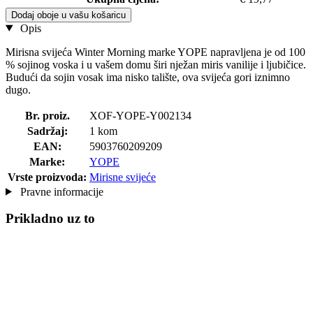
Dodaj oboje u vašu košaricu
Opis
Mirisna svijeća Winter Morning marke YOPE napravljena je od 100
% sojinog voska i u vašem domu širi nježan miris vanilije i ljubičice.
Budući da sojin vosak ima nisko talište, ova svijeća gori iznimno
dugo.
Br. proiz.
XOF-YOPE-Y002134
Sadržaj:
1 kom
EAN:
5903760209209
Marke:
YOPE
Vrste proizvoda:
Mirisne svijeće
Pravne informacije
Prikladno uz to