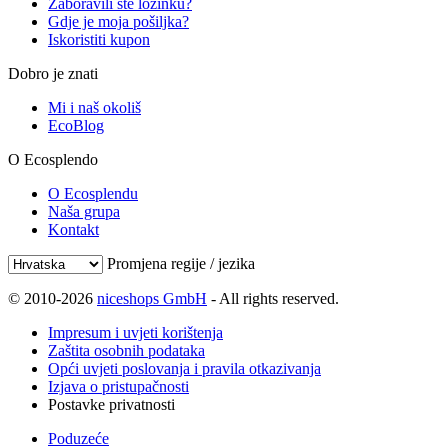
Zaboravili ste lozinku?
Gdje je moja pošiljka?
Iskoristiti kupon
Dobro je znati
Mi i naš okoliš
EcoBlog
O Ecosplendo
O Ecosplendu
Naša grupa
Kontakt
Promjena regije / jezika
© 2010-2026
niceshops GmbH
- All rights reserved.
Impresum i uvjeti korištenja
Zaštita osobnih podataka
Opći uvjeti poslovanja i pravila otkazivanja
Izjava o pristupačnosti
Postavke privatnosti
Poduzeće