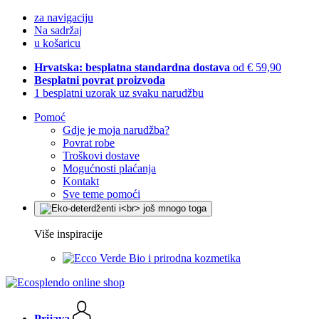
za navigaciju
Na sadržaj
u košaricu
Hrvatska: besplatna standardna dostava
od € 59,90
Besplatni povrat proizvoda
1 besplatni uzorak uz svaku narudžbu
Pomoć
Gdje je moja narudžba?
Povrat robe
Troškovi dostave
Mogućnosti plaćanja
Kontakt
Sve teme pomoći
Više inspiracije
Bio i prirodna kozmetika
Prijava