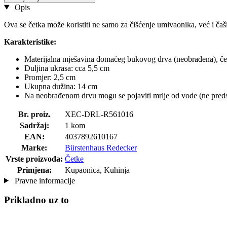
Opis
Ova se četka može koristiti ne samo za čišćenje umivaonika, već i čaš
Karakteristike:
Materijalna mješavina domaćeg bukovog drva (neobrađena), ček
Duljina ukrasa: cca 5,5 cm
Promjer: 2,5 cm
Ukupna dužina: 14 cm
Na neobrađenom drvu mogu se pojaviti mrlje od vode (ne preds
Br. proiz.
XEC-DRL-R561016
Sadržaj:
1 kom
EAN:
4037892610167
Marke:
Bürstenhaus Redecker
Vrste proizvoda:
Četke
Primjena:
Kupaonica, Kuhinja
Pravne informacije
Prikladno uz to