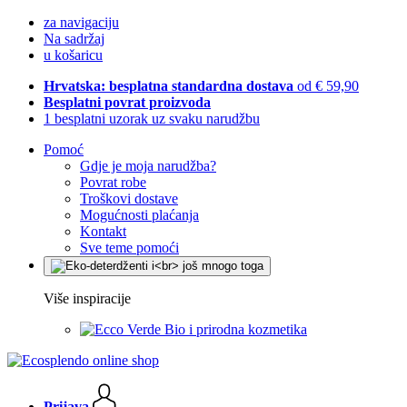
za navigaciju
Na sadržaj
u košaricu
Hrvatska: besplatna standardna dostava
od € 59,90
Besplatni povrat proizvoda
1 besplatni uzorak uz svaku narudžbu
Pomoć
Gdje je moja narudžba?
Povrat robe
Troškovi dostave
Mogućnosti plaćanja
Kontakt
Sve teme pomoći
Više inspiracije
Bio i prirodna kozmetika
Prijava