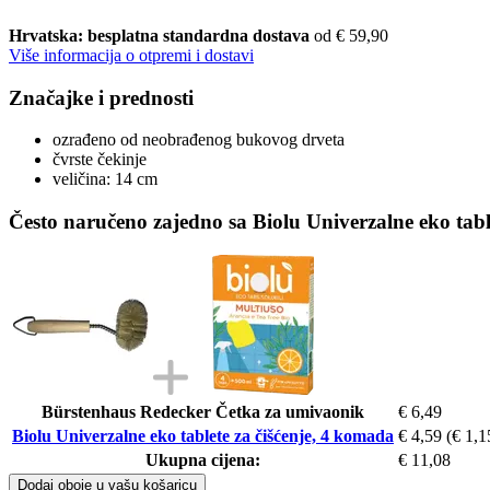
Hrvatska: besplatna standardna dostava
od € 59,90
Više informacija o otpremi i dostavi
Značajke i prednosti
ozrađeno od neobrađenog bukovog drveta
čvrste čekinje
veličina: 14 cm
Često naručeno zajedno sa Biolu Univerzalne eko tabl
Bürstenhaus Redecker Četka za umivaonik
€ 6,49
Biolu Univerzalne eko tablete za čišćenje, 4 komada
€ 4,59
(€ 1,1
Ukupna cijena:
€ 11,08
Dodaj oboje u vašu košaricu