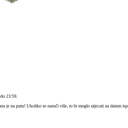
 do 23:59
.
 je na putu! Ukoliko se naruči više, to bi moglo utjecati na datum is