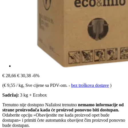
€ 28,66
€ 30,38
-6%
(
€ 9,55 / kg
, Sve cijene sa PDV-om.
-
bez troškova dostave
)
Sadržaj:
3 kg + Ecobox
Trenutno nije dostupno
Nažalost trenutno
nemamo informacije od
strane proizvođača kada će proizvod ponovno biti dostupan.
Odaberite opciju »Obavijestite me kada proizvod opet bude
dostupan« i primiti ćete automatsku obavijest čim proizvod ponovno
bude dostupan.