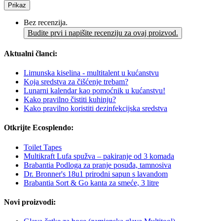
Prikaz
Bez recenzija.
Budite prvi i napišite recenziju za ovaj proizvod.
Aktualni članci:
Limunska kiselina - multitalent u kućanstvu
Koja sredstva za čišćenje trebam?
Lunarni kalendar kao pomoćnik u kućanstvu!
Kako pravilno čistiti kuhinju?
Kako pravilno koristiti dezinfekcijska sredstva
Otkrijte Ecosplendo:
Toilet Tapes
Multikraft Lufa spužva – pakiranje od 3 komada
Brabantia Podloga za pranje posuđa, tamnosiva
Dr. Bronner's 18u1 prirodni sapun s lavandom
Brabantia Sort & Go kanta za smeće, 3 litre
Novi proizvodi: