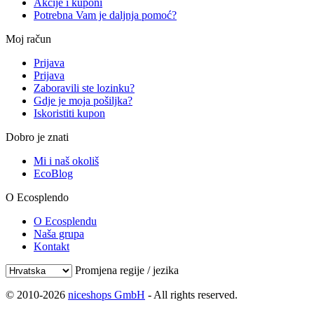
Akcije i kuponi
Potrebna Vam je daljnja pomoć?
Moj račun
Prijava
Prijava
Zaboravili ste lozinku?
Gdje je moja pošiljka?
Iskoristiti kupon
Dobro je znati
Mi i naš okoliš
EcoBlog
O Ecosplendo
O Ecosplendu
Naša grupa
Kontakt
Promjena regije / jezika
© 2010-2026
niceshops GmbH
- All rights reserved.