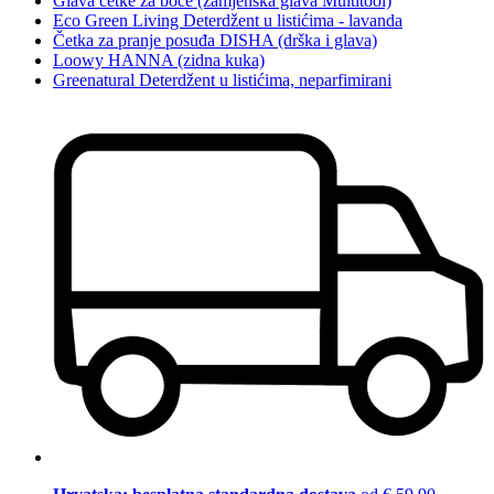
Glava četke za boce (zamjenska glava Multitool)
Eco Green Living Deterdžent u listićima - lavanda
Četka za pranje posuđa DISHA (drška i glava)
Loowy HANNA (zidna kuka)
Greenatural Deterdžent u listićima, neparfimirani