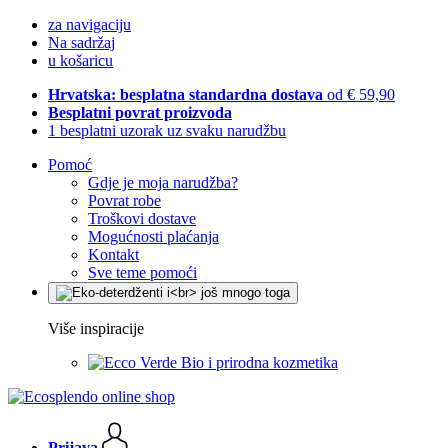
za navigaciju
Na sadržaj
u košaricu
Hrvatska: besplatna standardna dostava
od € 59,90
Besplatni povrat proizvoda
1 besplatni uzorak uz svaku narudžbu
Pomoć
Gdje je moja narudžba?
Povrat robe
Troškovi dostave
Mogućnosti plaćanja
Kontakt
Sve teme pomoći
Više inspiracije
Bio i prirodna kozmetika
Prijava