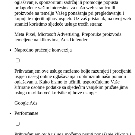
oglašavanje, sponzorirani sadržaj ili promocije popusta
prilagođene vašim interesima za našu web stranicu ili
proizvode na temelju Vašeg ponašanja pri pregledavanju i
kupnji te mjeriti njihov uspjeh. Uz vaš pristanak, na ovoj web
stranici koristimo sljedeće usluge trećih strana:
Meta-Pixel, Microsoft Advertising, Preporuke proizvoda
temeljene na klikovima, Ads Defender
Napredno praćenje konverzija
Prihvaćanjem ove usluge možemo bolje razumjeti i procijeniti
uspjeh našeg online oglašavanja i optimizirati našu ponudu
oglašavanja. Kako bismo to učinili, uspoređujemo Vaše
šifrirane osobne podatke sa sljedećim vanjskim pružateljima
usluga ukoliko već koristite njihove usluge:
Google Ads
Performanse
Prihvaćanjem ovih usluga možemo pratiti ponašanje klikova i