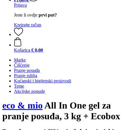
Prijava
Jeste li ovdje
prvi put?
Kreirajte račun
Košarica
€ 0,00
Marke
Čišćenje
Pranje posuđa
Pranje rublja
Kućanski i higijenski proizvodi
Teme
Akcijske ponude
eco & mio
All In One gel za
pranje posuđa, 3 kg + Ecobox