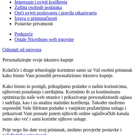
Impresum i uvjeti korištenja
Zaštita osobnih podataka
Opći uvjeti poslovanja i pravila otkazivanja
Izjava o pristupačnosti
Postavke privatnosti
Poduzeće
Ostale Niceshops web trgovine
Odustati od ugovora
Personalizirajte svoje iskustvo kupnje
Kolačiće i druge tehnologije koristimo samo uz Vaš osobni pristanak
kako bismo Vam ponudili personalizirano iskustvo kupnje.
Kako bismo to postigli, prikupljamo podatke o našim korisnicima,
njihovom ponašanju i uređajima. Koristimo ih za kontinuiranu
optimizaciju naše web stranice i prikazivanje personaliziranih oglasa
i sadržaja, kao i za analizu statistike korištenja. Također možemo
usporediti Vaše šifrirane podatke s vanjskim pružateljima usluga i
prikazivati Vam ponude putem njihovih online oglašivačkih kanala
samo ako već i sami koristite njihove usluge.
Prije nego što date svoj pristanak, molimo provjerite postavke i