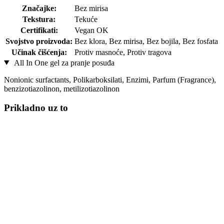
Značajke:
Bez mirisa
Tekstura:
Tekuće
Certifikati:
Vegan OK
Svojstvo proizvoda:
Bez klora, Bez mirisa, Bez bojila, Bez fosfata
Učinak čišćenja:
Protiv masnoće, Protiv tragova
All In One gel za pranje posuđa
Nonionic surfactants, Polikarboksilati, Enzimi, Parfum (Fragrance),
benzizotiazolinon, metilizotiazolinon
Prikladno uz to