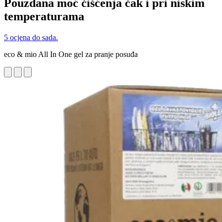
Pouzdana moć čišćenja čak i pri niskim
temperaturama
5 ocjena do sada.
eco & mio All In One gel za pranje posuđa