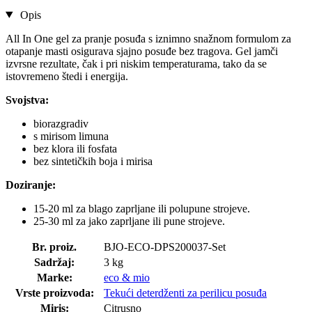
Opis
All In One gel za pranje posuđa s iznimno snažnom formulom za
otapanje masti osigurava sjajno posuđe bez tragova. Gel jamči
izvrsne rezultate, čak i pri niskim temperaturama, tako da se
istovremeno štedi i energija.
Svojstva:
biorazgradiv
s mirisom limuna
bez klora ili fosfata
bez sintetičkih boja i mirisa
Doziranje:
15-20 ml za blago zaprljane ili polupune strojeve.
25-30 ml za jako zaprljane ili pune strojeve.
Br. proiz.
BJO-ECO-DPS200037-Set
Sadržaj:
3 kg
Marke:
eco & mio
Vrste proizvoda:
Tekući deterdženti za perilicu posuđa
Miris:
Citrusno