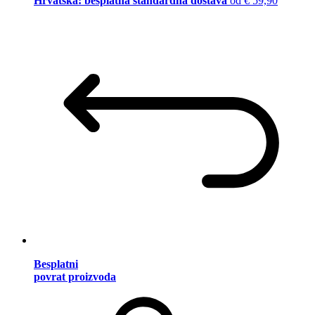
Hrvatska: besplatna standardna dostava
od € 59,90
Besplatni
povrat proizvoda