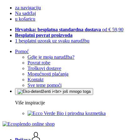
za navigaciju
Na sadržaj
u košaricu
Hrvatska: besplatna standardna dostava
od € 59,90
Besplatni povrat proizvoda
1 besplatni uzorak uz svaku narudžbu
Pomoć
Gdje je moja narudžba?
Povrat robe
Troškovi dostave
Mogućnosti plaćanja
Kontakt
Sve teme pomoći
Više inspiracije
Bio i prirodna kozmetika
Prijava