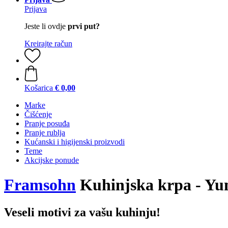
Prijava
Jeste li ovdje
prvi put?
Kreirajte račun
Košarica
€ 0,00
Marke
Čišćenje
Pranje posuđa
Pranje rublja
Kućanski i higijenski proizvodi
Teme
Akcijske ponude
Framsohn
Kuhinjska krpa - Yu
Veseli motivi za vašu kuhinju!