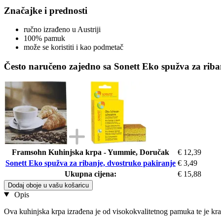
Značajke i prednosti
ručno izrađeno u Austriji
100% pamuk
može se koristiti i kao podmetač
Često naručeno zajedno sa Sonett Eko spužva za riba
Framsohn Kuhinjska krpa - Yummie, Doručak
€ 12,39
Sonett Eko spužva za ribanje, dvostruko pakiranje
€ 3,49
Ukupna cijena:
€ 15,88
Dodaj oboje u vašu košaricu
Opis
Ova kuhinjska krpa izrađena je od visokokvalitetnog pamuka te je kra