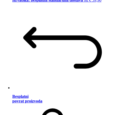
Hrvatska: besplatna standardna dostava
od € 59,90
Besplatni
povrat proizvoda