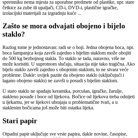
spremniku nema mjesta za uporabne predmete od plastike, npr. stare
četkice za zube ili upaljači, CD-i, DVD-i, plastične igračke,
izolacijski materijali za izgradnju kuće ...
Zašto se mora odvajati obojeno i bijelo
staklo?
Razlog tome je jednostavan: radi se o boji. Jedna obojena boca, npr.
boca šampanjca koja završi zajedno s bijelim staklom može obojiti
do 500 kg bezbojnog stakla. To staklo se tada, naravno, više ne
može koristiti. U suprotnom slučaju, situacija nije tako tragična. Ako
bijelo staklo završi zajedno s obojenim staklom, to ne stvara veće
probleme. Dakle: uvijek pazite da obojeno staklo (uključujući i
lagano obojeno staklo) ne završi u posudi s bijelim staklom.
U staro staklo ne spadaju keramika, porculan, igračke, žarulje,
stakleno posuđe i boce od lijekova. Bočice od lijekova treba odnijeti
u ljekarnu, jer se lijekovi ubrajaju u problematične tvari, a u
staklenim bočicama još može biti ostatka lijeka.
Stari papir
Otpadni papir uključuje sve vrste papira, dakle novine, časopise,