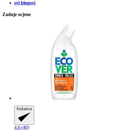
svi blogovi
Zadnje ocjene
Košarica
4.6 (40)