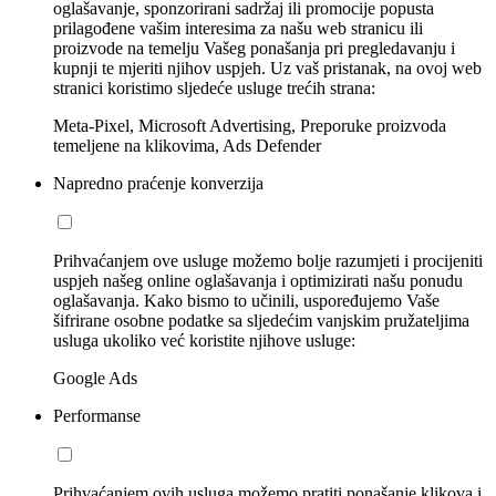
oglašavanje, sponzorirani sadržaj ili promocije popusta
prilagođene vašim interesima za našu web stranicu ili
proizvode na temelju Vašeg ponašanja pri pregledavanju i
kupnji te mjeriti njihov uspjeh. Uz vaš pristanak, na ovoj web
stranici koristimo sljedeće usluge trećih strana:
Meta-Pixel, Microsoft Advertising, Preporuke proizvoda
temeljene na klikovima, Ads Defender
Napredno praćenje konverzija
Prihvaćanjem ove usluge možemo bolje razumjeti i procijeniti
uspjeh našeg online oglašavanja i optimizirati našu ponudu
oglašavanja. Kako bismo to učinili, uspoređujemo Vaše
šifrirane osobne podatke sa sljedećim vanjskim pružateljima
usluga ukoliko već koristite njihove usluge:
Google Ads
Performanse
Prihvaćanjem ovih usluga možemo pratiti ponašanje klikova i