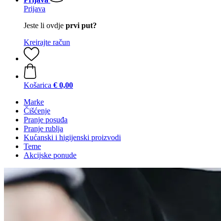
Prijava
Jeste li ovdje
prvi put?
Kreirajte račun
Košarica
€ 0,00
Marke
Čišćenje
Pranje posuđa
Pranje rublja
Kućanski i higijenski proizvodi
Teme
Akcijske ponude