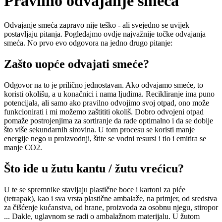
Pravilno odvajanje smeća
Odvajanje smeća zapravo nije teško - ali svejedno se uvijek
postavljaju pitanja. Pogledajmo ovdje najvažnije točke odvajanja
smeća. No prvo evo odgovora na jedno drugo pitanje:
Zašto uopće odvajati smeće?
Odgovor na to je prilično jednostavan. Ako odvajamo smeće, to
koristi okolišu, a u konačnici i nama ljudima. Recikliranje ima puno
potencijala, ali samo ako pravilno odvojimo svoj otpad, ono može
funkcionirati i mi možemo zaštititi okoliš. Dobro odvojeni otpad
pomaže postrojenjima za sortiranje da rade optimalno i da se dobije
što više sekundarnih sirovina. U tom procesu se koristi manje
energije nego u proizvodnji, štite se vodni resursi i tlo i emitira se
manje CO2.
Što ide u žutu kantu / žutu vrećicu?
U te se spremnike stavljaju plastične boce i kartoni za piće
(tetrapak), kao i sva vrsta plastične ambalaže, na primjer, od sredstva
za čišćenje kućanstva, od hrane, proizvoda za osobnu njegu, stiropor
... Dakle, uglavnom se radi o ambalažnom materijalu. U žutom