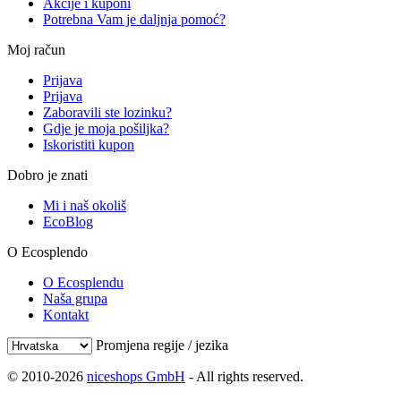
Akcije i kuponi
Potrebna Vam je daljnja pomoć?
Moj račun
Prijava
Prijava
Zaboravili ste lozinku?
Gdje je moja pošiljka?
Iskoristiti kupon
Dobro je znati
Mi i naš okoliš
EcoBlog
O Ecosplendo
O Ecosplendu
Naša grupa
Kontakt
Promjena regije / jezika
© 2010-2026
niceshops GmbH
- All rights reserved.