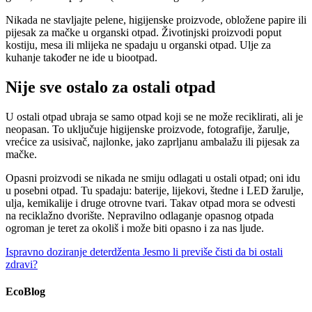
Nikada ne stavljajte pelene, higijenske proizvode, obložene papire ili
pijesak za mačke u organski otpad. Životinjski proizvodi poput
kostiju, mesa ili mlijeka ne spadaju u organski otpad. Ulje za
kuhanje također ne ide u biootpad.
Nije sve ostalo za ostali otpad
U ostali otpad ubraja se samo otpad koji se ne može reciklirati, ali je
neopasan. To uključuje higijenske proizvode, fotografije, žarulje,
vrećice za usisivač, najlonke, jako zaprljanu ambalažu ili pijesak za
mačke.
Opasni proizvodi se nikada ne smiju odlagati u ostali otpad; oni idu
u posebni otpad. Tu spadaju: baterije, lijekovi, štedne i LED žarulje,
ulja, kemikalije i druge otrovne tvari. Takav otpad mora se odvesti
na reciklažno dvorište. Nepravilno odlaganje opasnog otpada
ogroman je teret za okoliš i može biti opasno i za nas ljude.
Ispravno doziranje deterdženta
Jesmo li previše čisti da bi ostali
zdravi?
EcoBlog