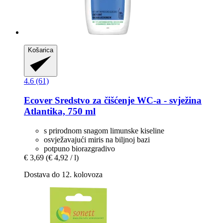
Košarica
4.6 (61)
Ecover
Sredstvo za čišćenje WC-​a -​ svježina
Atlantika, 750 ml
s prirodnom snagom limunske kiseline
osvježavajući miris na biljnoj bazi
potpuno biorazgradivo
€ 3,69
(€ 4,92 / l)
Dostava do 12. kolovoza