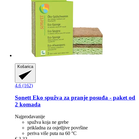
Košarica
4.6 (162)
Sonett
Eko spužva za pranje posuđa -​ paket od
2 komada
Najprodavanije
spužva koja ne grebe
prikladna za osjetljive površine
periva više puta na 60 °C
€ 3,33