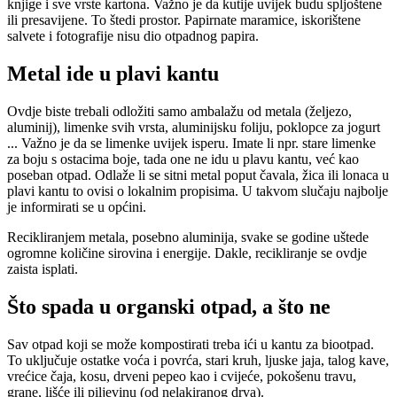
knjige i sve vrste kartona. Važno je da kutije uvijek budu spljoštene
ili presavijene. To štedi prostor. Papirnate maramice, iskorištene
salvete i fotografije nisu dio otpadnog papira.
Metal ide u plavi kantu
Ovdje biste trebali odložiti samo ambalažu od metala (željezo,
aluminij), limenke svih vrsta, aluminijsku foliju, poklopce za jogurt
... Važno je da se limenke uvijek isperu. Imate li npr. stare limenke
za boju s ostacima boje, tada one ne idu u plavu kantu, već kao
poseban otpad. Odlaže li se sitni metal poput čavala, žica ili lonaca u
plavi kantu to ovisi o lokalnim propisima. U takvom slučaju najbolje
je informirati se u općini.
Recikliranjem metala, posebno aluminija, svake se godine uštede
ogromne količine sirovina i energije. Dakle, recikliranje se ovdje
zaista isplati.
Što spada u organski otpad, a što ne
Sav otpad koji se može kompostirati treba ići u kantu za biootpad.
To uključuje ostatke voća i povrća, stari kruh, ljuske jaja, talog kave,
vrećice čaja, kosu, drveni pepeo kao i cvijeće, pokošenu travu,
grane, lišće ili piljevinu (od nelakiranog drva).