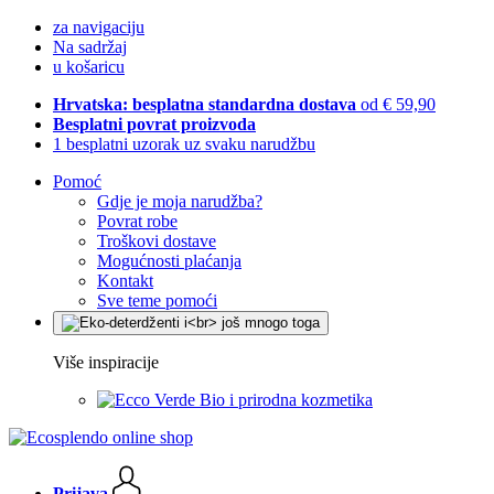
za navigaciju
Na sadržaj
u košaricu
Hrvatska: besplatna standardna dostava
od € 59,90
Besplatni povrat proizvoda
1 besplatni uzorak uz svaku narudžbu
Pomoć
Gdje je moja narudžba?
Povrat robe
Troškovi dostave
Mogućnosti plaćanja
Kontakt
Sve teme pomoći
Više inspiracije
Bio i prirodna kozmetika
Prijava