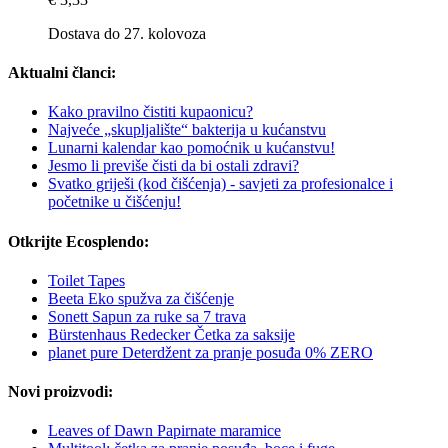
Dostava do 27. kolovoza
Aktualni članci:
Kako pravilno čistiti kupaonicu?
Najveće „skupljalište“ bakterija u kućanstvu
Lunarni kalendar kao pomoćnik u kućanstvu!
Jesmo li previše čisti da bi ostali zdravi?
Svatko griješi (kod čišćenja) - savjeti za profesionalce i
početnike u čišćenju!
Otkrijte Ecosplendo:
Toilet Tapes
Beeta Eko spužva za čišćenje
Sonett Sapun za ruke sa 7 trava
Bürstenhaus Redecker Četka za saksije
planet pure Deterdžent za pranje posuđa 0% ZERO
Novi proizvodi:
Leaves of Dawn Papirnate maramice