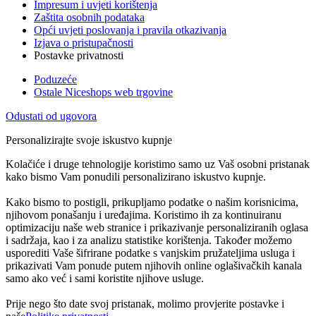
Impresum i uvjeti korištenja
Zaštita osobnih podataka
Opći uvjeti poslovanja i pravila otkazivanja
Izjava o pristupačnosti
Postavke privatnosti
Poduzeće
Ostale Niceshops web trgovine
Odustati od ugovora
Personalizirajte svoje iskustvo kupnje
Kolačiće i druge tehnologije koristimo samo uz Vaš osobni pristanak
kako bismo Vam ponudili personalizirano iskustvo kupnje.
Kako bismo to postigli, prikupljamo podatke o našim korisnicima,
njihovom ponašanju i uređajima. Koristimo ih za kontinuiranu
optimizaciju naše web stranice i prikazivanje personaliziranih oglasa
i sadržaja, kao i za analizu statistike korištenja. Također možemo
usporediti Vaše šifrirane podatke s vanjskim pružateljima usluga i
prikazivati Vam ponude putem njihovih online oglašivačkih kanala
samo ako već i sami koristite njihove usluge.
Prije nego što date svoj pristanak, molimo provjerite postavke i