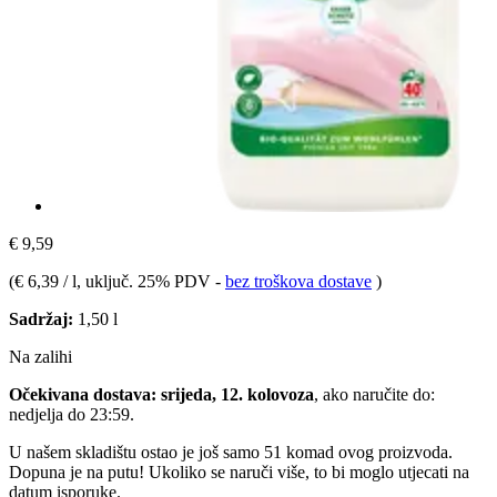
€ 9,59
(
€ 6,39 / l
, uključ. 25% PDV
-
bez troškova dostave
)
Sadržaj:
1,50 l
Na zalihi
Očekivana dostava: srijeda, 12. kolovoza
, ako naručite do:
nedjelja do 23:59
.
U našem skladištu ostao je još samo 51 komad ovog proizvoda.
Dopuna je na putu! Ukoliko se naruči više, to bi moglo utjecati na
datum isporuke.