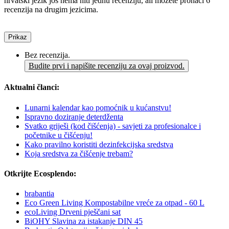
hrvatski jezik još nema niti jednu recenziju, ali možete pronaći 6
recenzija na drugim jezicima.
Prikaz
Bez recenzija.
Budite prvi i napišite recenziju za ovaj proizvod.
Aktualni članci:
Lunarni kalendar kao pomoćnik u kućanstvu!
Ispravno doziranje deterdženta
Svatko griješi (kod čišćenja) - savjeti za profesionalce i
početnike u čišćenju!
Kako pravilno koristiti dezinfekcijska sredstva
Koja sredstva za čišćenje trebam?
Otkrijte Ecosplendo:
brabantia
Eco Green Living Kompostabilne vreće za otpad - 60 L
ecoLiving Drveni pješčani sat
BiOHY Slavina za istakanje DIN 45