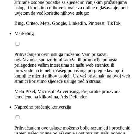
šifrirane osobne podatke sa sljedećim vanjskim pružateljima
usluga i koristimo njihove kanale za online oglašavanje, pod
uvjetom da već koristite njihove usluge:
Bing, Criteo, Meta, Google, LinkedIn, Pinterest, TikTok
Marketing
Prihvaćanjem ovih usluga možemo Vam prikazati
oglašavanje, sponzorirani sadržaj ili promocije popusta
prilagođene vašim interesima za našu web stranicu ili
proizvode na temelju Vašeg ponašanja pri pregledavanju i
kupnji te mjeriti njihov uspjeh. Uz vaš pristanak, na ovoj web
stranici koristimo sljedeće usluge trećih strana:
Meta-Pixel, Microsoft Advertising, Preporuke proizvoda
temeljene na klikovima, Ads Defender
Napredno praćenje konverzija
Prihvaćanjem ove usluge možemo bolje razumjeti i procijeniti
uspjeh našeg online oglašavanja i optimizirati našu ponudu