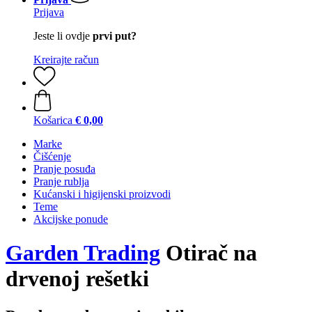
Prijava
Jeste li ovdje
prvi put?
Kreirajte račun
Košarica
€ 0,00
Marke
Čišćenje
Pranje posuđa
Pranje rublja
Kućanski i higijenski proizvodi
Teme
Akcijske ponude
Garden Trading
Otirač na
drvenoj rešetki