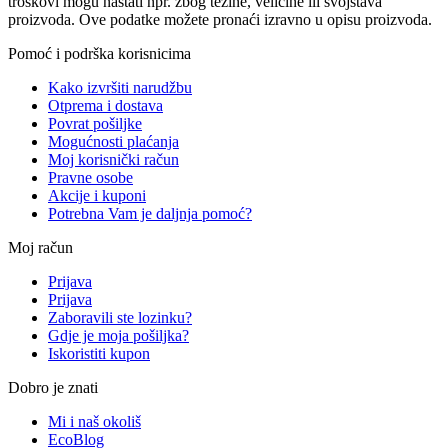
troškovi mogu nastati npr. zbog težine, veličine ili svojstava
proizvoda. Ove podatke možete pronaći izravno u opisu proizvoda.
Pomoć i podrška korisnicima
Kako izvršiti narudžbu
Otprema i dostava
Povrat pošiljke
Mogućnosti plaćanja
Moj korisnički račun
Pravne osobe
Akcije i kuponi
Potrebna Vam je daljnja pomoć?
Moj račun
Prijava
Prijava
Zaboravili ste lozinku?
Gdje je moja pošiljka?
Iskoristiti kupon
Dobro je znati
Mi i naš okoliš
EcoBlog