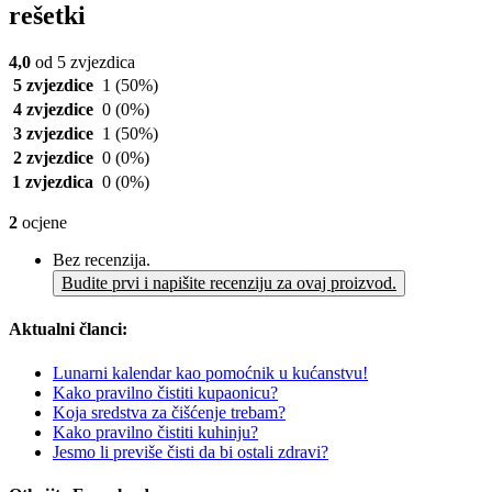
rešetki
4,0
od 5 zvjezdica
5 zvjezdice
1
(50%)
4 zvjezdice
0
(0%)
3 zvjezdice
1
(50%)
2 zvjezdice
0
(0%)
1 zvjezdica
0
(0%)
2
ocjene
Bez recenzija.
Budite prvi i napišite recenziju za ovaj proizvod.
Aktualni članci:
Lunarni kalendar kao pomoćnik u kućanstvu!
Kako pravilno čistiti kupaonicu?
Koja sredstva za čišćenje trebam?
Kako pravilno čistiti kuhinju?
Jesmo li previše čisti da bi ostali zdravi?