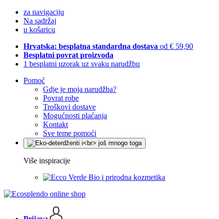
za navigaciju
Na sadržaj
u košaricu
Hrvatska: besplatna standardna dostava
od € 59,90
Besplatni povrat proizvoda
1 besplatni uzorak uz svaku narudžbu
Pomoć
Gdje je moja narudžba?
Povrat robe
Troškovi dostave
Mogućnosti plaćanja
Kontakt
Sve teme pomoći
Više inspiracije
Bio i prirodna kozmetika
Prijava