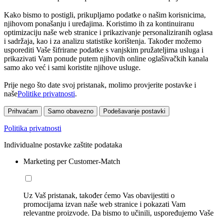
Kako bismo to postigli, prikupljamo podatke o našim korisnicima,
njihovom ponašanju i uređajima. Koristimo ih za kontinuiranu
optimizaciju naše web stranice i prikazivanje personaliziranih oglasa
i sadržaja, kao i za analizu statistike korištenja. Također možemo
usporediti Vaše šifrirane podatke s vanjskim pružateljima usluga i
prikazivati Vam ponude putem njihovih online oglašivačkih kanala
samo ako već i sami koristite njihove usluge.
Prije nego što date svoj pristanak, molimo provjerite postavke i
naše
Politike privatnosti
.
Prihvaćam
Samo obavezno
Podešavanje postavki
Politika privatnosti
Individualne postavke zaštite podataka
Marketing per Customer-Match
Uz Vaš pristanak, također ćemo Vas obavijestiti o
promocijama izvan naše web stranice i pokazati Vam
relevantne proizvode. Da bismo to učinili, uspoređujemo Vaše