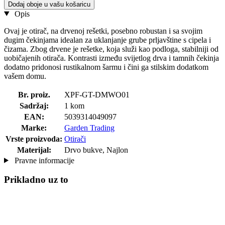
Dodaj oboje u vašu košaricu
Opis
Ovaj je otirač, na drvenoj rešetki, posebno robustan i sa svojim
dugim čekinjama idealan za uklanjanje grube prljavštine s cipela i
čizama. Zbog drvene je rešetke, koja služi kao podloga, stabilniji od
uobičajenih otirača. Kontrasti između svijetlog drva i tamnih čekinja
dodatno pridonosi rustikalnom šarmu i čini ga stilskim dodatkom
vašem domu.
Br. proiz.
XPF-GT-DMWO01
Sadržaj:
1 kom
EAN:
5039314049097
Marke:
Garden Trading
Vrste proizvoda:
Otirači
Materijal:
Drvo bukve, Najlon
Pravne informacije
Prikladno uz to