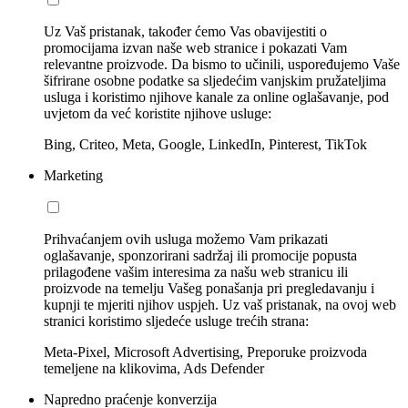
Uz Vaš pristanak, također ćemo Vas obavijestiti o
promocijama izvan naše web stranice i pokazati Vam
relevantne proizvode. Da bismo to učinili, uspoređujemo Vaše
šifrirane osobne podatke sa sljedećim vanjskim pružateljima
usluga i koristimo njihove kanale za online oglašavanje, pod
uvjetom da već koristite njihove usluge:
Bing, Criteo, Meta, Google, LinkedIn, Pinterest, TikTok
Marketing
Prihvaćanjem ovih usluga možemo Vam prikazati
oglašavanje, sponzorirani sadržaj ili promocije popusta
prilagođene vašim interesima za našu web stranicu ili
proizvode na temelju Vašeg ponašanja pri pregledavanju i
kupnji te mjeriti njihov uspjeh. Uz vaš pristanak, na ovoj web
stranici koristimo sljedeće usluge trećih strana:
Meta-Pixel, Microsoft Advertising, Preporuke proizvoda
temeljene na klikovima, Ads Defender
Napredno praćenje konverzija