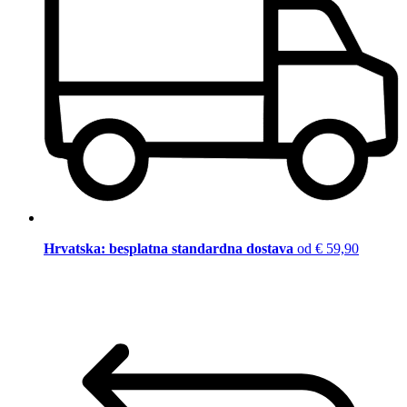
Hrvatska: besplatna standardna dostava
od € 59,90