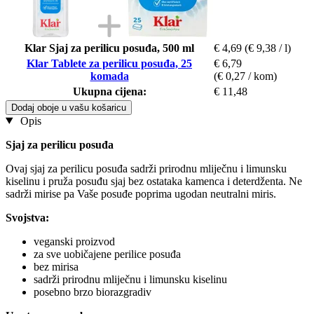
Klar Sjaj za perilicu posuđa, 500 ml
€ 4,69
(€ 9,38 / l)
Klar Tablete za perilicu posuđa, 25
€ 6,79
komada
(€ 0,27 / kom)
Ukupna cijena:
€ 11,48
Dodaj oboje u vašu košaricu
Opis
Sjaj za perilicu posuđa
Ovaj sjaj za perilicu posuđa sadrži prirodnu mliječnu i limunsku
kiselinu i pruža posuđu sjaj bez ostataka kamenca i deterdženta. Ne
sadrži mirise pa Vaše posuđe poprima ugodan neutralni miris.
Svojstva:
veganski proizvod
za sve uobičajene perilice posuđa
bez mirisa
sadrži prirodnu mliječnu i limunsku kiselinu
posebno brzo biorazgradiv