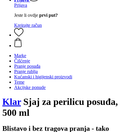
Prijava
Jeste li ovdje
prvi put?
Kreirajte račun
Marke
Čišćenje
Pranje posuđa
Pranje rublja
Kućanski i higijenski proizvodi
Teme
Akcijske ponude
Klar
Sjaj za perilicu posuđa,
500 ml
Blistavo i bez tragova pranja - tako