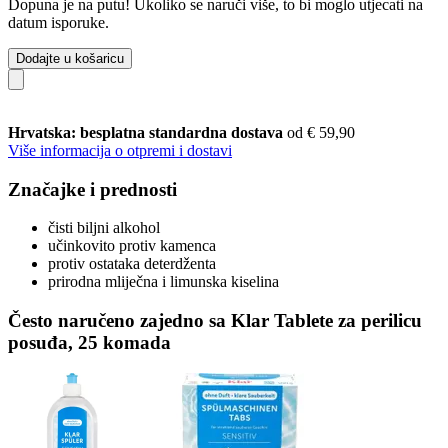
Dopuna je na putu! Ukoliko se naruči više, to bi moglo utjecati na
datum isporuke.
Dodajte u košaricu
Hrvatska: besplatna standardna dostava
od € 59,90
Više informacija o otpremi i dostavi
Značajke i prednosti
čisti biljni alkohol
učinkovito protiv kamenca
protiv ostataka deterdženta
prirodna mliječna i limunska kiselina
Često naručeno zajedno sa Klar Tablete za perilicu
posuđa, 25 komada