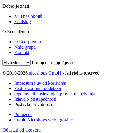
Dobro je znati
Mi i naš okoliš
EcoBlog
O Ecosplendo
O Ecosplendu
Naša grupa
Kontakt
Promjena regije / jezika
© 2010-2026
niceshops GmbH
- All rights reserved.
Impresum i uvjeti korištenja
Zaštita osobnih podataka
Opći uvjeti poslovanja i pravila otkazivanja
Izjava o pristupačnosti
Postavke privatnosti
Poduzeće
Ostale Niceshops web trgovine
Odustati od ugovora