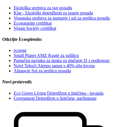
Ekološka sredstva za sjaj posuđa
Klar - Ekološki deterdženti za pranje posuđa
Veganska sredstva za ispiranje i sol za perilicu posuđa
Ecogarantie certifikat
Vegan Society certifikat
Otkrijte Ecosplendo:
ecoegg
Small Planet AMZ Kugle za sušilicu
Pamučna navlaka za dasku za glačanje D s podlogom
Najel Tekući Aleppo sapun s 40% ulja lovora
Almawin Sol za perilicu posuđa
Novi proizvodi:
Eco Green Living Deterdžent u listićima - lavanda
Greenatural Deterdžent u listićima, parfimirani