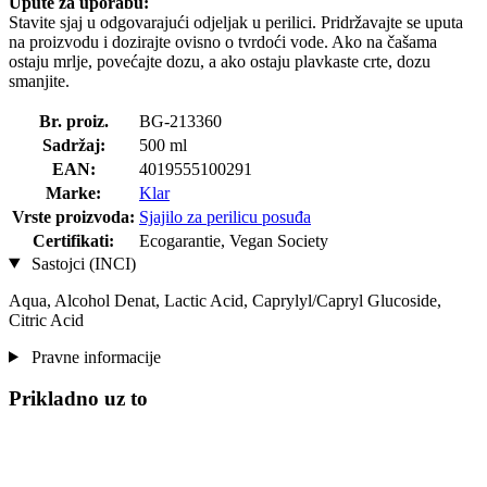
Upute za uporabu:
Stavite sjaj u odgovarajući odjeljak u perilici. Pridržavajte se uputa
na proizvodu i dozirajte ovisno o tvrdoći vode. Ako na čašama
ostaju mrlje, povećajte dozu, a ako ostaju plavkaste crte, dozu
smanjite.
Br. proiz.
BG-213360
Sadržaj:
500 ml
EAN:
4019555100291
Marke:
Klar
Vrste proizvoda:
Sjajilo za perilicu posuđa
Certifikati:
Ecogarantie, Vegan Society
Sastojci (INCI)
Aqua, Alcohol Denat, Lactic Acid, Caprylyl/Capryl Glucoside,
Citric Acid
Pravne informacije
Prikladno uz to