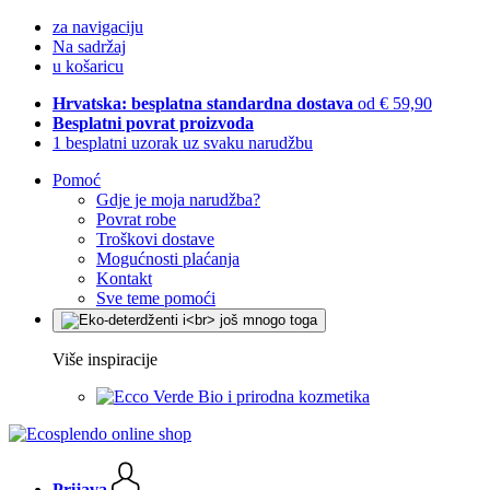
za navigaciju
Na sadržaj
u košaricu
Hrvatska: besplatna standardna dostava
od € 59,90
Besplatni povrat proizvoda
1 besplatni uzorak uz svaku narudžbu
Pomoć
Gdje je moja narudžba?
Povrat robe
Troškovi dostave
Mogućnosti plaćanja
Kontakt
Sve teme pomoći
Više inspiracije
Bio i prirodna kozmetika
Prijava