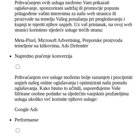
Prihvaćanjem ovih usluga možemo Vam prikazati
oglašavanje, sponzorirani sadržaj ili promocije popusta
prilagođene vašim interesima za našu web stranicu ili
proizvode na temelju Vašeg ponašanja pri pregledavanju i
kupnji te mjeriti njihov uspjeh. Uz vaš pristanak, na ovoj web
stranici koristimo sljedeće usluge trećih strana:
Meta-Pixel, Microsoft Advertising, Preporuke proizvoda
temeljene na klikovima, Ads Defender
Napredno praćenje konverzija
Prihvaćanjem ove usluge možemo bolje razumjeti i procijeniti
uspjeh našeg online oglašavanja i optimizirati našu ponudu
oglašavanja. Kako bismo to učinili, uspoređujemo Vaše
šifrirane osobne podatke sa sljedećim vanjskim pružateljima
usluga ukoliko već koristite njihove usluge:
Google Ads
Performanse