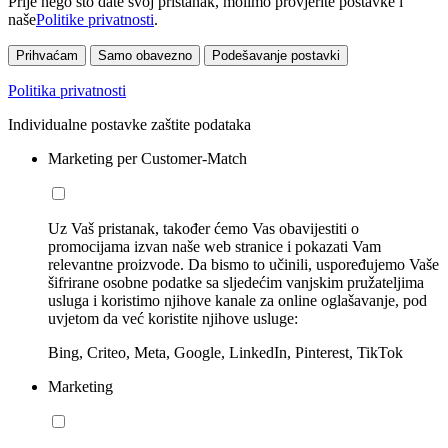
Prije nego što date svoj pristanak, molimo provjerite postavke i
naše
Politike privatnosti
.
Prihvaćam
Samo obavezno
Podešavanje postavki
Politika privatnosti
Individualne postavke zaštite podataka
Marketing per Customer-Match
Uz Vaš pristanak, također ćemo Vas obavijestiti o
promocijama izvan naše web stranice i pokazati Vam
relevantne proizvode. Da bismo to učinili, uspoređujemo Vaše
šifrirane osobne podatke sa sljedećim vanjskim pružateljima
usluga i koristimo njihove kanale za online oglašavanje, pod
uvjetom da već koristite njihove usluge:
Bing, Criteo, Meta, Google, LinkedIn, Pinterest, TikTok
Marketing