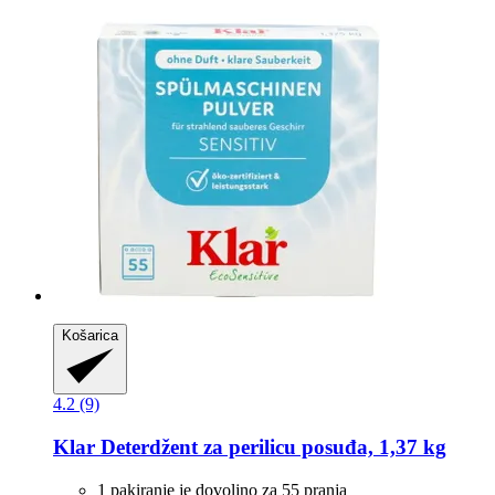
Košarica
4.2 (9)
Klar
Deterdžent za perilicu posuđa, 1,37 kg
1 pakiranje je dovoljno za 55 pranja