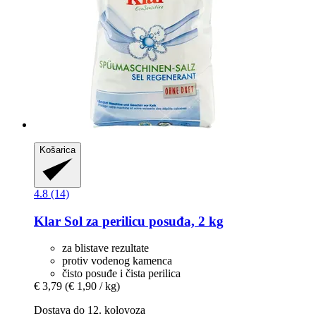
Košarica
4.8 (14)
Klar
Sol za perilicu posuđa, 2 kg
za blistave rezultate
protiv vodenog kamenca
čisto posuđe i čista perilica
€ 3,79
(€ 1,90 / kg)
Dostava do 12. kolovoza