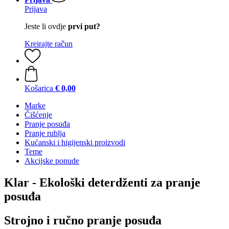
Prijava
Jeste li ovdje
prvi put?
Kreirajte račun
Košarica
€ 0,00
Marke
Čišćenje
Pranje posuđa
Pranje rublja
Kućanski i higijenski proizvodi
Teme
Akcijske ponude
Klar - Ekološki deterdženti za pranje
posuđa
Strojno i ručno pranje posuđa