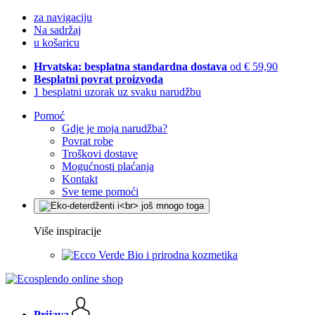
za navigaciju
Na sadržaj
u košaricu
Hrvatska: besplatna standardna dostava
od € 59,90
Besplatni povrat proizvoda
1 besplatni uzorak uz svaku narudžbu
Pomoć
Gdje je moja narudžba?
Povrat robe
Troškovi dostave
Mogućnosti plaćanja
Kontakt
Sve teme pomoći
Više inspiracije
Bio i prirodna kozmetika
Prijava