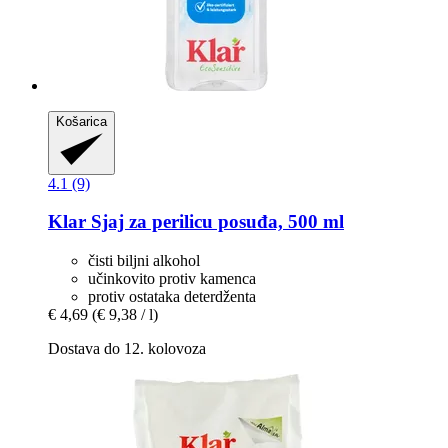
Košarica
4.1 (9)
Klar
Sjaj za perilicu posuđa, 500 ml
čisti biljni alkohol
učinkovito protiv kamenca
protiv ostataka deterdženta
€ 4,69
(€ 9,38 / l)
Dostava do 12. kolovoza