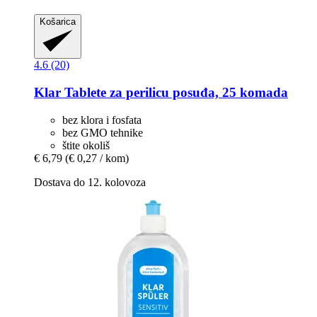
Košarica
4.6 (20)
Klar
Tablete za perilicu posuđa, 25 komada
bez klora i fosfata
bez GMO tehnike
štite okoliš
€ 6,79
(€ 0,27 / kom)
Dostava do 12. kolovoza