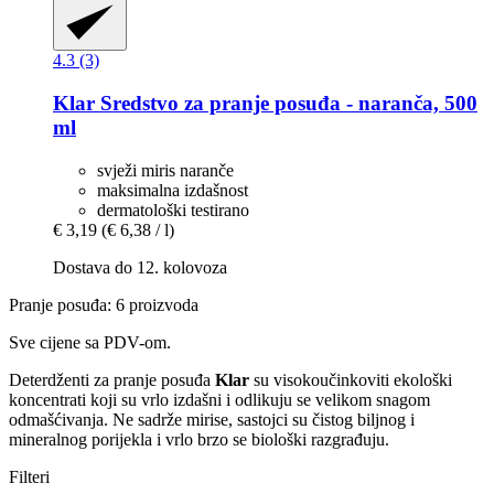
4.3 (3)
Klar
Sredstvo za pranje posuđa -​ naranča, 500
ml
svježi miris naranče
maksimalna izdašnost
dermatološki testirano
€ 3,19
(€ 6,38 / l)
Dostava do 12. kolovoza
Pranje posuđa: 6 proizvoda
Sve cijene sa PDV-om.
Deterdženti za pranje posuđa
Klar
su visokoučinkoviti ekološki
koncentrati koji su vrlo izdašni i odlikuju se velikom snagom
odmašćivanja. Ne sadrže mirise, sastojci su čistog biljnog i
mineralnog porijekla i vrlo brzo se biološki razgrađuju.
Filteri