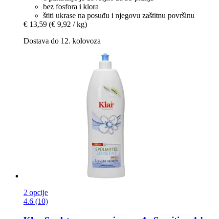
bez fosfora i klora
štiti ukrase na posuđu i njegovu zaštitnu površinu
€ 13,59
(€ 9,92 / kg)
Dostava do 12. kolovoza
2 opcije
4.6 (10)