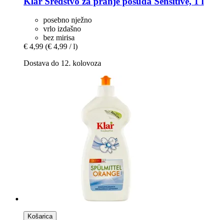
Klar
Sredstvo za pranje posuđa Sensitive, 1 l
posebno nježno
vrlo izdašno
bez mirisa
€ 4,99
(€ 4,99 / l)
Dostava do 12. kolovoza
Košarica