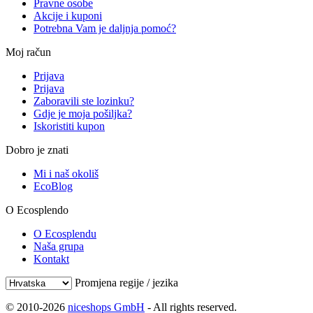
Pravne osobe
Akcije i kuponi
Potrebna Vam je daljnja pomoć?
Moj račun
Prijava
Prijava
Zaboravili ste lozinku?
Gdje je moja pošiljka?
Iskoristiti kupon
Dobro je znati
Mi i naš okoliš
EcoBlog
O Ecosplendo
O Ecosplendu
Naša grupa
Kontakt
Promjena regije / jezika
© 2010-2026
niceshops GmbH
- All rights reserved.