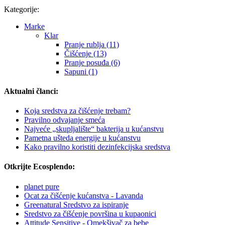
Kategorije:
Marke
Klar
Pranje rublja (11)
Čišćenje (13)
Pranje posuđa (6)
Sapuni (1)
Aktualni članci:
Koja sredstva za čišćenje trebam?
Pravilno odvajanje smeća
Najveće „skupljalište“ bakterija u kućanstvu
Pametna ušteda energije u kućanstvu
Kako pravilno koristiti dezinfekcijska sredstva
Otkrijte Ecosplendo:
planet pure
Ocat za čišćenje kućanstva - Lavanda
Greenatural Sredstvo za ispiranje
Sredstvo za čišćenje površina u kupaonici
Attitude Sensitive - Omekšivač za bebe