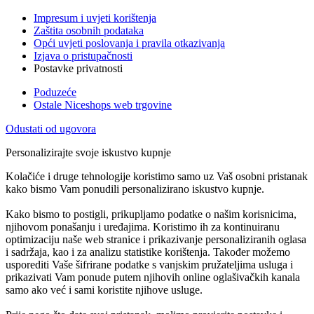
Impresum i uvjeti korištenja
Zaštita osobnih podataka
Opći uvjeti poslovanja i pravila otkazivanja
Izjava o pristupačnosti
Postavke privatnosti
Poduzeće
Ostale Niceshops web trgovine
Odustati od ugovora
Personalizirajte svoje iskustvo kupnje
Kolačiće i druge tehnologije koristimo samo uz Vaš osobni pristanak
kako bismo Vam ponudili personalizirano iskustvo kupnje.
Kako bismo to postigli, prikupljamo podatke o našim korisnicima,
njihovom ponašanju i uređajima. Koristimo ih za kontinuiranu
optimizaciju naše web stranice i prikazivanje personaliziranih oglasa
i sadržaja, kao i za analizu statistike korištenja. Također možemo
usporediti Vaše šifrirane podatke s vanjskim pružateljima usluga i
prikazivati Vam ponude putem njihovih online oglašivačkih kanala
samo ako već i sami koristite njihove usluge.