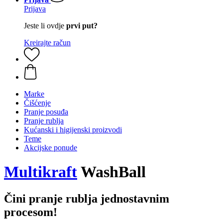
Prijava
Jeste li ovdje
prvi put?
Kreirajte račun
Marke
Čišćenje
Pranje posuđa
Pranje rublja
Kućanski i higijenski proizvodi
Teme
Akcijske ponude
Multikraft
WashBall
Čini pranje rublja jednostavnim
procesom!