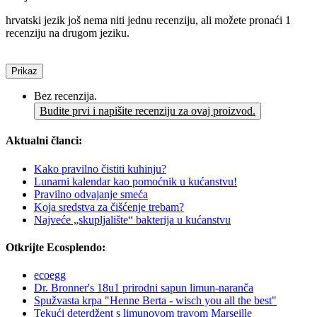
hrvatski jezik još nema niti jednu recenziju, ali možete pronaći 1
recenziju na drugom jeziku.
Prikaz
Bez recenzija.
Budite prvi i napišite recenziju za ovaj proizvod.
Aktualni članci:
Kako pravilno čistiti kuhinju?
Lunarni kalendar kao pomoćnik u kućanstvu!
Pravilno odvajanje smeća
Koja sredstva za čišćenje trebam?
Najveće „skupljalište“ bakterija u kućanstvu
Otkrijte Ecosplendo:
ecoegg
Dr. Bronner's 18u1 prirodni sapun limun-naranča
Spužvasta krpa "Henne Berta - wisch you all the best"
Tekući deterdžent s limunovom travom Marseille