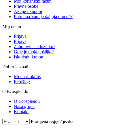
Moj korisnički račun
Pravne osobe
Akcije i kuponi
Potrebna Vam je daljnja pomoć?
Moj račun
Prijava
Prijava
Zaboravili ste lozinku?
Gdje je moja pošiljka?
Iskoristiti kupon
Dobro je znati
Mi i naš okoliš
EcoBlog
O Ecosplendo
O Ecosplendu
Naša grupa
Kontakt
Promjena regije / jezika