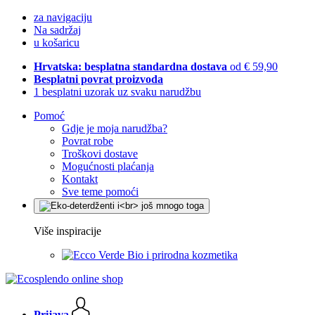
za navigaciju
Na sadržaj
u košaricu
Hrvatska: besplatna standardna dostava
od € 59,90
Besplatni povrat proizvoda
1 besplatni uzorak uz svaku narudžbu
Pomoć
Gdje je moja narudžba?
Povrat robe
Troškovi dostave
Mogućnosti plaćanja
Kontakt
Sve teme pomoći
Više inspiracije
Bio i prirodna kozmetika
Prijava