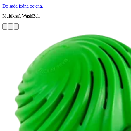
Do sada jedna ocjena.
Multikraft WashBall