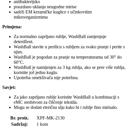
antibakterijsko
pouzdano uklanja neugodne mirise
sadrži EM keramičke kuglice s učinkovitim
mikroorganizmima
Primjena:
Za normalno zaprljano rublje, WashBall zamjenjuje
deterdžent.
WashBall stavite u perilicu s rubljem za svako pranje i perite s
njim.
WashBall je pogodan za pranje na temperaturama od 30° do
60°C.
WashBall je namijenjen za 3 kg rublja, ako se pere više rublja,
koristite još jednu kuglu.
Upotreba omekšivača nije potrebna.
Savjet:
Za jako zaprljano rublje koristite WashBall u kombinaciji s
eMC sredstvom za čišćenje tekstila.
Mogu se dodati eterična ulja kako bi i rublje fino mirisalo.
Br. proiz.
XPF-MK-2130
Sadržaj:
1 kom