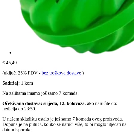
€ 45,49
(uključ. 25% PDV
-
bez troškova dostave
)
Sadržaj:
1 kom
Na zalihama imamo još samo 7 komada.
Očekivana dostava: srijeda, 12. kolovoza
, ako naručite do:
nedjelja do 23:59
.
U našem skladištu ostalo je još samo 7 komada ovog proizvoda.
Dopuna je na putu! Ukoliko se naruči više, to bi moglo utjecati na
datum isporuke.