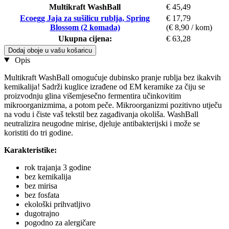
Multikraft WashBall
€ 45,49
Ecoegg Jaja za sušilicu rublja, Spring
€ 17,79
Blossom (2 komada)
(€ 8,90 / kom)
Ukupna cijena:
€ 63,28
Dodaj oboje u vašu košaricu
Opis
Multikraft WashBall omogućuje dubinsko pranje rublja bez ikakvih
kemikalija! Sadrži kuglice izrađene od EM keramike za čiju se
proizvodnju glina višemjesečno fermentira učinkovitim
mikroorganizmima, a potom peče. Mikroorganizmi pozitivno utječu
na vodu i čiste vaš tekstil bez zagađivanja okoliša. WashBall
neutralizira neugodne mirise, djeluje antibakterijski i može se
koristiti do tri godine.
Karakteristike:
rok trajanja 3 godine
bez kemikalija
bez mirisa
bez fosfata
ekološki prihvatljivo
dugotrajno
pogodno za alergičare