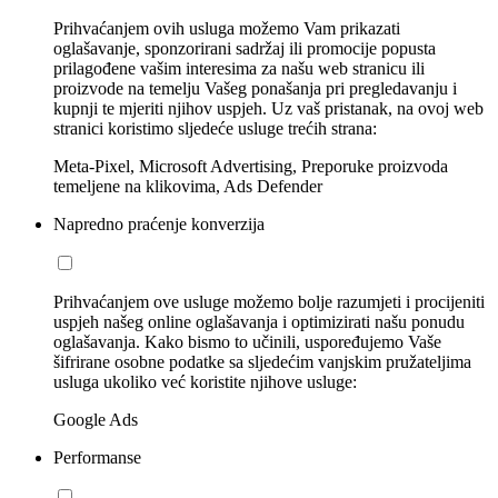
Prihvaćanjem ovih usluga možemo Vam prikazati
oglašavanje, sponzorirani sadržaj ili promocije popusta
prilagođene vašim interesima za našu web stranicu ili
proizvode na temelju Vašeg ponašanja pri pregledavanju i
kupnji te mjeriti njihov uspjeh. Uz vaš pristanak, na ovoj web
stranici koristimo sljedeće usluge trećih strana:
Meta-Pixel, Microsoft Advertising, Preporuke proizvoda
temeljene na klikovima, Ads Defender
Napredno praćenje konverzija
Prihvaćanjem ove usluge možemo bolje razumjeti i procijeniti
uspjeh našeg online oglašavanja i optimizirati našu ponudu
oglašavanja. Kako bismo to učinili, uspoređujemo Vaše
šifrirane osobne podatke sa sljedećim vanjskim pružateljima
usluga ukoliko već koristite njihove usluge:
Google Ads
Performanse