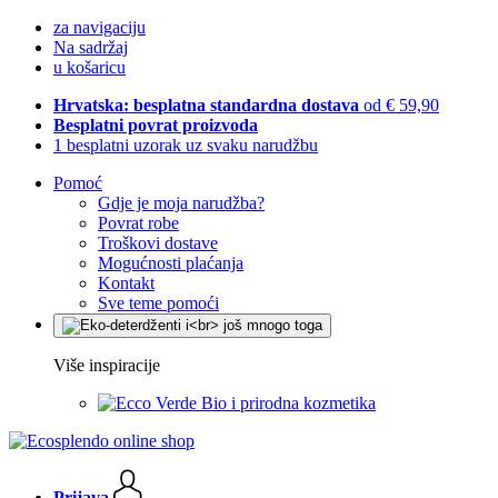
za navigaciju
Na sadržaj
u košaricu
Hrvatska: besplatna standardna dostava
od € 59,90
Besplatni povrat proizvoda
1 besplatni uzorak uz svaku narudžbu
Pomoć
Gdje je moja narudžba?
Povrat robe
Troškovi dostave
Mogućnosti plaćanja
Kontakt
Sve teme pomoći
Više inspiracije
Bio i prirodna kozmetika
Prijava