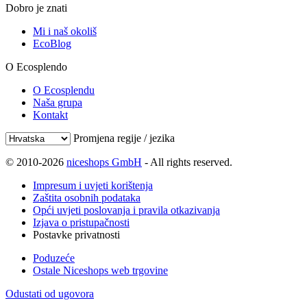
Dobro je znati
Mi i naš okoliš
EcoBlog
O Ecosplendo
O Ecosplendu
Naša grupa
Kontakt
Promjena regije / jezika
© 2010-2026
niceshops GmbH
- All rights reserved.
Impresum i uvjeti korištenja
Zaštita osobnih podataka
Opći uvjeti poslovanja i pravila otkazivanja
Izjava o pristupačnosti
Postavke privatnosti
Poduzeće
Ostale Niceshops web trgovine
Odustati od ugovora