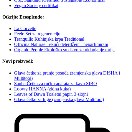
CSE Standard (Certified Sustainable Economics)
Vegan Society certifikat
Otkrijte Ecosplendo:
La Corvette
Feele Set za regeneraciju
Tranquillo Kuhinjska krpa Traditional
Officina Naturae Tekući deterdžent - neparfimirani
Organic People Ekološko sredstvo za uklanjanje mrlja
Novi proizvodi:
Glava četke za pranje posuđa (zamjenska glava DISHA i
Multitool)
Sauba Četka za ručku aparata za kavu SIBO
Loowy HANNA (zidna kuka)
Leaves of Dawn Toaletni papir, 3-slojni
Glava četke za fuge (zamjenska glava Multitool)