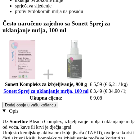
uklanja tvrdokorne mrlje
sprječava sijedenje
protiv tvrdokornih mrlja na posuđu
Često naručeno zajedno sa Sonett Sprej za
uklanjanje mrlja, 100 ml
Sonett Kompleks za izbjeljivanje, 900 g
€ 5,59
(€ 6,21 / kg)
Sonett Sprej za uklanjanje mrlja, 100 ml
€ 3,49
(€ 34,90 / l)
Ukupna cijena:
€ 9,08
Dodaj oboje u vašu košaricu
Opis
Uz
Sonettov
Bleach Complex, izbjeljivanje rublja i uklanjanje mrlja
od voća, kave ili krvi je dječja igra!
Umjesto kemijskog aktivatora izbjeljivača (TAED), ovdje se koristi
čisti aktivni kisik: kompleks za izbjeljivanje može se koristiti za