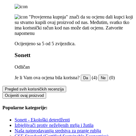
"Provjerena kupnja" znači da su ocjenu dali kupci koji
su stvarno kupili ovaj proizvod od nas. Međutim, svatko tko
ima korisnički račun kod nas može dati ocjenu.
Zatvorite
napomenu
Ocijenjeno sa 5 od 5 zvijezdica.
Sonett
Odličan
Je li Vam ova ocjena bila korisna?
(4)
(0)
Da
Ne
Pregled svih korisničkih recenzija
Ocijeniti ovaj proizvod
Popularne kategorije:
Sonett - Ekološki deterdženti
Izbjeljivači protiv neželjenih mrlja i žutila
Naša najprodavanija sredstva za pranje rublja