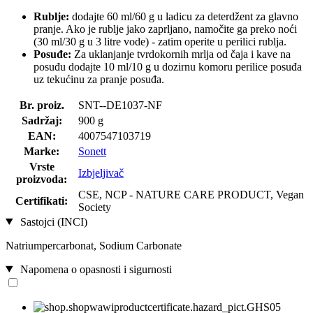
Rublje:
dodajte 60 ml/60 g u ladicu za deterdžent za glavno
pranje. Ako je rublje jako zaprljano, namočite ga preko noći
(30 ml/30 g u 3 litre vode) - zatim operite u perilici rublja.
Posuđe:
Za uklanjanje tvrdokornih mrlja od čaja i kave na
posuđu dodajte 10 ml/10 g u dozirnu komoru perilice posuđa
uz tekućinu za pranje posuđa.
Br. proiz.
SNT--DE1037-NF
Sadržaj:
900 g
EAN:
4007547103719
Marke:
Sonett
Vrste
Izbjeljivač
proizvoda:
CSE, NCP - NATURE CARE PRODUCT, Vegan
Certifikati:
Society
Sastojci (INCI)
Natriumpercarbonat, Sodium Carbonate
Napomena o opasnosti i sigurnosti