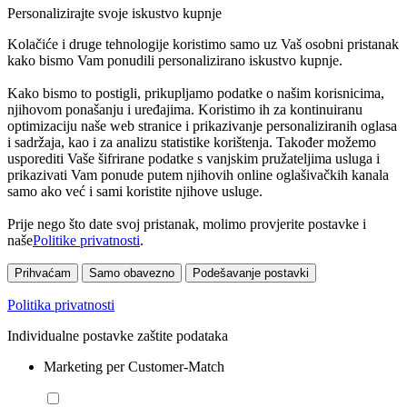
Personalizirajte svoje iskustvo kupnje
Kolačiće i druge tehnologije koristimo samo uz Vaš osobni pristanak
kako bismo Vam ponudili personalizirano iskustvo kupnje.
Kako bismo to postigli, prikupljamo podatke o našim korisnicima,
njihovom ponašanju i uređajima. Koristimo ih za kontinuiranu
optimizaciju naše web stranice i prikazivanje personaliziranih oglasa
i sadržaja, kao i za analizu statistike korištenja. Također možemo
usporediti Vaše šifrirane podatke s vanjskim pružateljima usluga i
prikazivati Vam ponude putem njihovih online oglašivačkih kanala
samo ako već i sami koristite njihove usluge.
Prije nego što date svoj pristanak, molimo provjerite postavke i
naše
Politike privatnosti
.
Prihvaćam
Samo obavezno
Podešavanje postavki
Politika privatnosti
Individualne postavke zaštite podataka
Marketing per Customer-Match