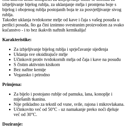
izbjeljivanje bijelog rublja, za uklanjanje mrlja i promjena boje s
bijelog i obojenog rublja postojanih boja te za posvjetljivanje sivog
rublja.
Također uklanja tvrdokorne mrlje od kave i čaja s vašeg posuđa u
perilici posuđa, što ga čini iznimno svestranim proizvodom za svako
kućanstvo - i to bez ikakvih naftnih kemikalija!
Karakteristike:
Za izbjeljivanje bijelog rublja i sprječavanje sijeđenja
Uklanja sve oksidirajuće mrlje
Učinkovit protiv tvrdokornih mrlja od čaja i kave na posuđu
S čistim aktivnim kisikom
Bez naftne kemije
Vegansko i prirodno
Primjena:
Za bijelo i postojano rublje od pamuka, lana, konoplje i
miješanih tkanina.
Nije prikladno za tekstil od vune, svile, rajona i mikrovlakana.
Učinkovito već od 50°C - uz namakanje preko noći djeluje
već od 30°C.
Doziranje: