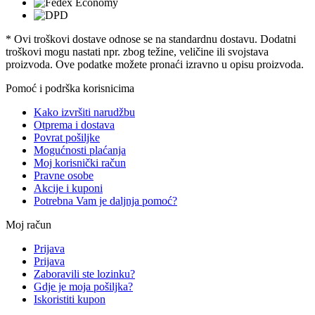
* Ovi troškovi dostave odnose se na standardnu ​​dostavu. Dodatni
troškovi mogu nastati npr. zbog težine, veličine ili svojstava
proizvoda. Ove podatke možete pronaći izravno u opisu proizvoda.
Pomoć i podrška korisnicima
Kako izvršiti narudžbu
Otprema i dostava
Povrat pošiljke
Mogućnosti plaćanja
Moj korisnički račun
Pravne osobe
Akcije i kuponi
Potrebna Vam je daljnja pomoć?
Moj račun
Prijava
Prijava
Zaboravili ste lozinku?
Gdje je moja pošiljka?
Iskoristiti kupon