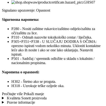
Signalano upozorenje: Opasnost
Sigurnosna napomena:
P280 - Nositi zaštitne rukavice/zaštitno odijelo/zaštitu za
oči/zaštitu za lice.
P310 - Odmah nazovite toksikološki centar / liječnika.
P305+P351+P338 - U SLUČAJU DODIRA S OČIMA:
oprezno ispirati vodom nekoliko minuta. Ukloniti kontaktne
leće ako ih nosite i ako se one lako uklanjaju. Nastaviti
ispirati.
P501 - Sadržaj / spremnik odložite u skladu s lokalnim /
nacionalnim propisima.
Napomena o opasnosti:
H302 - Štetno ako se proguta.
H318 - Uzrokuje teške ozljede oka.
Pročitajte više
Prikaži manje
Kvaliteta Sonett proizvoda
Pravne informacije