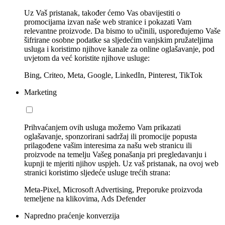
Uz Vaš pristanak, također ćemo Vas obavijestiti o
promocijama izvan naše web stranice i pokazati Vam
relevantne proizvode. Da bismo to učinili, uspoređujemo Vaše
šifrirane osobne podatke sa sljedećim vanjskim pružateljima
usluga i koristimo njihove kanale za online oglašavanje, pod
uvjetom da već koristite njihove usluge:
Bing, Criteo, Meta, Google, LinkedIn, Pinterest, TikTok
Marketing
Prihvaćanjem ovih usluga možemo Vam prikazati
oglašavanje, sponzorirani sadržaj ili promocije popusta
prilagođene vašim interesima za našu web stranicu ili
proizvode na temelju Vašeg ponašanja pri pregledavanju i
kupnji te mjeriti njihov uspjeh. Uz vaš pristanak, na ovoj web
stranici koristimo sljedeće usluge trećih strana:
Meta-Pixel, Microsoft Advertising, Preporuke proizvoda
temeljene na klikovima, Ads Defender
Napredno praćenje konverzija