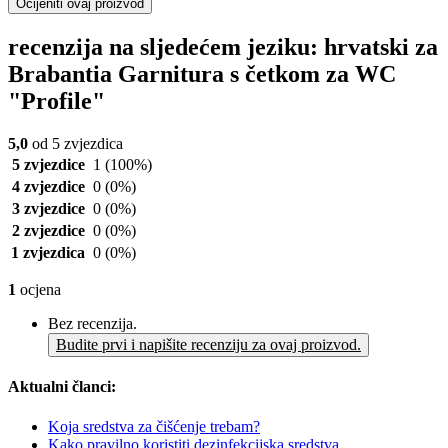
Ocijeniti ovaj proizvod
recenzija na sljedećem jeziku: hrvatski za
Brabantia Garnitura s četkom za WC
"Profile"
5,0
od 5 zvjezdica
5 zvjezdice
1
(100%)
4 zvjezdice
0
(0%)
3 zvjezdice
0
(0%)
2 zvjezdice
0
(0%)
1 zvjezdica
0
(0%)
1
ocjena
Bez recenzija.
Budite prvi i napišite recenziju za ovaj proizvod.
Aktualni članci:
Koja sredstva za čišćenje trebam?
Kako pravilno koristiti dezinfekcijska sredstva