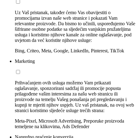
Uz Vaš pristanak, također ćemo Vas obavijestiti o
promocijama izvan naše web stranice i pokazati Vam
relevantne proizvode. Da bismo to učinili, uspoređujemo Vaše
šifrirane osobne podatke sa sljedećim vanjskim pružateljima
usluga i koristimo njihove kanale za online oglašavanje, pod
uvjetom da već koristite njihove usluge:
Bing, Criteo, Meta, Google, LinkedIn, Pinterest, TikTok
Marketing
Prihvaćanjem ovih usluga možemo Vam prikazati
oglašavanje, sponzorirani sadržaj ili promocije popusta
prilagođene vašim interesima za našu web stranicu ili
proizvode na temelju Vašeg ponašanja pri pregledavanju i
kupnji te mjeriti njihov uspjeh. Uz vaš pristanak, na ovoj web
stranici koristimo sljedeće usluge trećih strana:
Meta-Pixel, Microsoft Advertising, Preporuke proizvoda
temeljene na klikovima, Ads Defender
Napredno praćenje konverzija