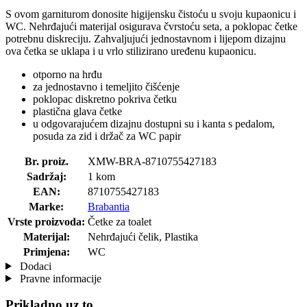
S ovom garniturom donosite higijensku čistoću u svoju kupaonicu i
WC. Nehrđajući materijal osigurava čvrstoću seta, a poklopac četke
potrebnu diskreciju. Zahvaljujući jednostavnom i lijepom dizajnu
ova četka se uklapa i u vrlo stilizirano uređenu kupaonicu.
otporno na hrđu
za jednostavno i temeljito čišćenje
poklopac diskretno pokriva četku
plastična glava četke
u odgovarajućem dizajnu dostupni su i kanta s pedalom,
posuda za zid i držač za WC papir
Br. proiz.
XMW-BRA-8710755427183
Sadržaj:
1 kom
EAN:
8710755427183
Marke:
Brabantia
Vrste proizvoda:
Četke za toalet
Materijal:
Nehrđajući čelik, Plastika
Primjena:
WC
Dodaci
Pravne informacije
Prikladno uz to