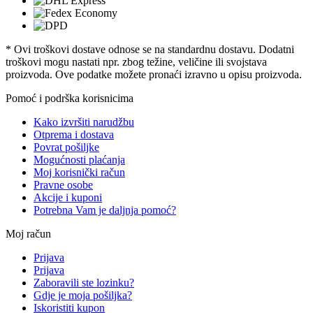
* Ovi troškovi dostave odnose se na standardnu ​​dostavu. Dodatni
troškovi mogu nastati npr. zbog težine, veličine ili svojstava
proizvoda. Ove podatke možete pronaći izravno u opisu proizvoda.
Pomoć i podrška korisnicima
Kako izvršiti narudžbu
Otprema i dostava
Povrat pošiljke
Mogućnosti plaćanja
Moj korisnički račun
Pravne osobe
Akcije i kuponi
Potrebna Vam je daljnja pomoć?
Moj račun
Prijava
Prijava
Zaboravili ste lozinku?
Gdje je moja pošiljka?
Iskoristiti kupon