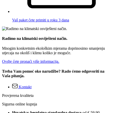
Vaš paket ćete primiti u roku 3 dana
Radimo na klimatski osviješteni način.
Mnogim konkretnim ekološkim mjerama doprinosimo smanjenju
utjecaja na okoliš i klimu koliko je moguće.
Ovdje ćete pronaći više informacija.
Treba Vam pomoć oko narudžbe? Rado ćemo odgovoriti na
Vaša pitanja.
Kontakt
Provjerena kvaliteta
Sigurna online kupnja
Hrvatska: besplatna standardna dostava
od € 59,90