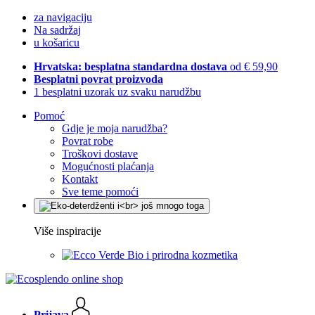
za navigaciju
Na sadržaj
u košaricu
Hrvatska: besplatna standardna dostava
od € 59,90
Besplatni povrat proizvoda
1 besplatni uzorak uz svaku narudžbu
Pomoć
Gdje je moja narudžba?
Povrat robe
Troškovi dostave
Mogućnosti plaćanja
Kontakt
Sve teme pomoći
Više inspiracije
Bio i prirodna kozmetika
Prijava