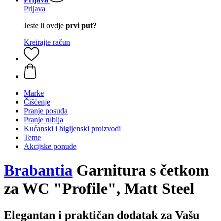
Prijava
Jeste li ovdje
prvi put?
Kreirajte račun
Marke
Čišćenje
Pranje posuđa
Pranje rublja
Kućanski i higijenski proizvodi
Teme
Akcijske ponude
Brabantia
Garnitura s četkom
za WC "Profile", Matt Steel
Elegantan i praktičan dodatak za Vašu