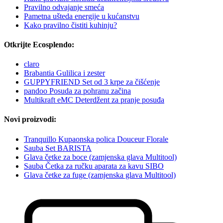
Pravilno odvajanje smeća
Pametna ušteda energije u kućanstvu
Kako pravilno čistiti kuhinju?
Otkrijte Ecosplendo:
claro
Brabantia Gulilica i zester
GUPPYFRIEND Set od 3 krpe za čišćenje
pandoo Posuda za pohranu začina
Multikraft eMC Deterdžent za pranje posuđa
Novi proizvodi:
Tranquillo Kupaonska polica Douceur Florale
Sauba Set BARISTA
Glava četke za boce (zamjenska glava Multitool)
Sauba Četka za ručku aparata za kavu SIBO
Glava četke za fuge (zamjenska glava Multitool)