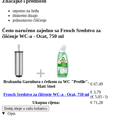
Značajke i prednosti
otporno na hrđu
diskretni dizajn
jednostavno čišćenje
Često naručeno zajedno sa Frosch Sredstvo za
čišćenje WC-a - Ocat, 750 ml
Brabantia Garnitura s četkom za WC "Profile",
€ 67,49
Matt Steel
€ 3,79
Frosch Sredstvo za čišćenje WC-a - Ocat, 750 ml
(€ 5,05 / l)
Ukupna cijena:
€ 71,28
Dodaj oboje u vašu košaricu
Opis