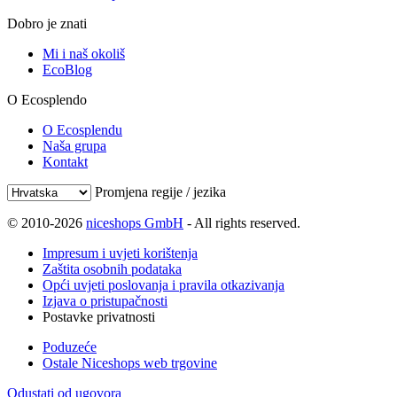
Dobro je znati
Mi i naš okoliš
EcoBlog
O Ecosplendo
O Ecosplendu
Naša grupa
Kontakt
Promjena regije / jezika
© 2010-2026
niceshops GmbH
- All rights reserved.
Impresum i uvjeti korištenja
Zaštita osobnih podataka
Opći uvjeti poslovanja i pravila otkazivanja
Izjava o pristupačnosti
Postavke privatnosti
Poduzeće
Ostale Niceshops web trgovine
Odustati od ugovora