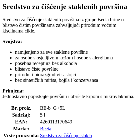
Sredstvo za čišćenje staklenih površina
Sredstvo za čišćenje staklenih površina iz grupe Beeta brine o
blistavo čistim površinama zahvaljujući prirodnim voćnim
kiselinama cikle.
Svojstva:
namijenjeno za sve staklene površine
za osobe s osjetljivom kožom i osobe s alergijama
posebna receptura bez alkohola
blistavo čiste površine
prirodni i biorazgradivi sastojci
bez sintetičkih mirisa, bojila i konzervansa
Primjena:
Jednostavno poprskajte površinu i obrišite krpom s mikrovlaknima.
Br. proiz.
BE-b_G+5L
Sadržaj:
5 l
EAN:
4260113170649
Marke:
Beeta
Vrste proizvoda:
Sredstva za čišćenje stakla