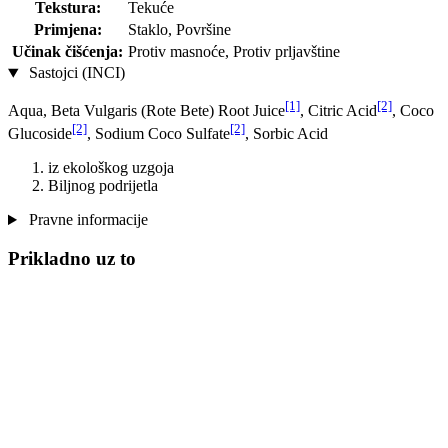
Tekstura:
Tekuće
Primjena:
Staklo, Površine
Učinak čišćenja:
Protiv masnoće, Protiv prljavštine
Sastojci (INCI)
[1]
[2]
Aqua, Beta Vulgaris (Rote Bete) Root Juice
, Citric Acid
, Coco
[2]
[2]
Glucoside
, Sodium Coco­ Sulfate
, Sorbic Acid
iz ekološkog uzgoja
Biljnog podrijetla
Pravne informacije
Prikladno uz to