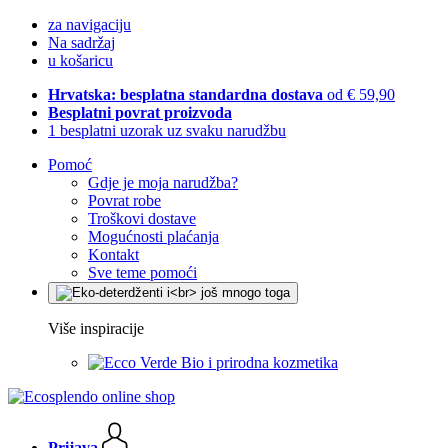
za navigaciju
Na sadržaj
u košaricu
Hrvatska: besplatna standardna dostava
od € 59,90
Besplatni povrat proizvoda
1 besplatni uzorak uz svaku narudžbu
Pomoć
Gdje je moja narudžba?
Povrat robe
Troškovi dostave
Mogućnosti plaćanja
Kontakt
Sve teme pomoći
Više inspiracije
Bio i prirodna kozmetika
Prijava