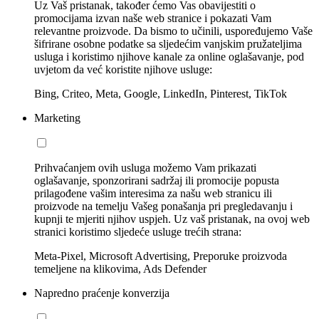
Uz Vaš pristanak, također ćemo Vas obavijestiti o
promocijama izvan naše web stranice i pokazati Vam
relevantne proizvode. Da bismo to učinili, uspoređujemo Vaše
šifrirane osobne podatke sa sljedećim vanjskim pružateljima
usluga i koristimo njihove kanale za online oglašavanje, pod
uvjetom da već koristite njihove usluge:
Bing, Criteo, Meta, Google, LinkedIn, Pinterest, TikTok
Marketing
Prihvaćanjem ovih usluga možemo Vam prikazati
oglašavanje, sponzorirani sadržaj ili promocije popusta
prilagođene vašim interesima za našu web stranicu ili
proizvode na temelju Vašeg ponašanja pri pregledavanju i
kupnji te mjeriti njihov uspjeh. Uz vaš pristanak, na ovoj web
stranici koristimo sljedeće usluge trećih strana:
Meta-Pixel, Microsoft Advertising, Preporuke proizvoda
temeljene na klikovima, Ads Defender
Napredno praćenje konverzija