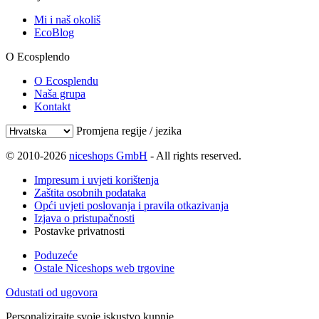
Mi i naš okoliš
EcoBlog
O Ecosplendo
O Ecosplendu
Naša grupa
Kontakt
Promjena regije / jezika
© 2010-2026
niceshops GmbH
- All rights reserved.
Impresum i uvjeti korištenja
Zaštita osobnih podataka
Opći uvjeti poslovanja i pravila otkazivanja
Izjava o pristupačnosti
Postavke privatnosti
Poduzeće
Ostale Niceshops web trgovine
Odustati od ugovora
Personalizirajte svoje iskustvo kupnje