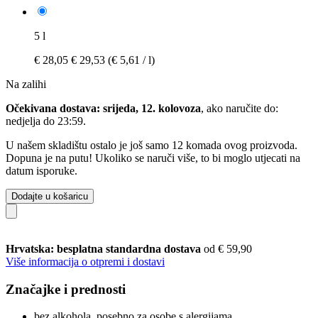
5 l
€ 28,05
€ 29,53
(€ 5,61 / l)
Na zalihi
Očekivana dostava: srijeda, 12. kolovoza
, ako naručite do:
nedjelja do 23:59
.
U našem skladištu ostalo je još samo 12 komada ovog proizvoda.
Dopuna je na putu! Ukoliko se naruči više, to bi moglo utjecati na
datum isporuke.
Dodajte u košaricu
Hrvatska: besplatna standardna dostava
od € 59,90
Više informacija o otpremi i dostavi
Značajke i prednosti
bez alkohola, posebno za osobe s alergijama