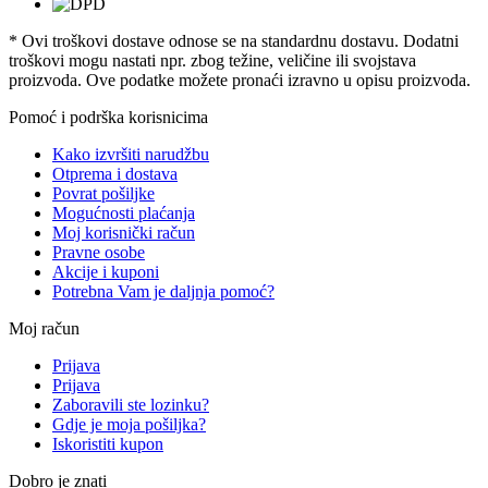
* Ovi troškovi dostave odnose se na standardnu ​​dostavu. Dodatni
troškovi mogu nastati npr. zbog težine, veličine ili svojstava
proizvoda. Ove podatke možete pronaći izravno u opisu proizvoda.
Pomoć i podrška korisnicima
Kako izvršiti narudžbu
Otprema i dostava
Povrat pošiljke
Mogućnosti plaćanja
Moj korisnički račun
Pravne osobe
Akcije i kuponi
Potrebna Vam je daljnja pomoć?
Moj račun
Prijava
Prijava
Zaboravili ste lozinku?
Gdje je moja pošiljka?
Iskoristiti kupon
Dobro je znati