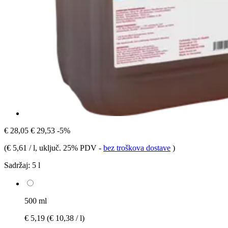
€ 28,05
€ 29,53
-5%
(
€ 5,61 / l
, uključ. 25% PDV
-
bez troškova dostave
)
Sadržaj:
5 l
500 ml
€ 5,19
(€ 10,38 / l)