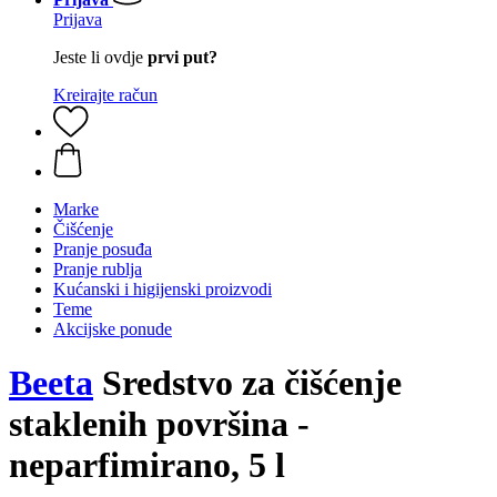
Prijava
Jeste li ovdje
prvi put?
Kreirajte račun
Marke
Čišćenje
Pranje posuđa
Pranje rublja
Kućanski i higijenski proizvodi
Teme
Akcijske ponude
Beeta
Sredstvo za čišćenje
staklenih površina -
neparfimirano, 5 l