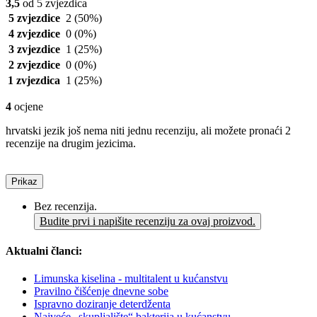
3,5
od 5 zvjezdica
5 zvjezdice
2
(50%)
4 zvjezdice
0
(0%)
3 zvjezdice
1
(25%)
2 zvjezdice
0
(0%)
1 zvjezdica
1
(25%)
4
ocjene
hrvatski jezik još nema niti jednu recenziju, ali možete pronaći 2
recenzije na drugim jezicima.
Prikaz
Bez recenzija.
Budite prvi i napišite recenziju za ovaj proizvod.
Aktualni članci:
Limunska kiselina - multitalent u kućanstvu
Pravilno čišćenje dnevne sobe
Ispravno doziranje deterdženta
Najveće „skupljalište“ bakterija u kućanstvu