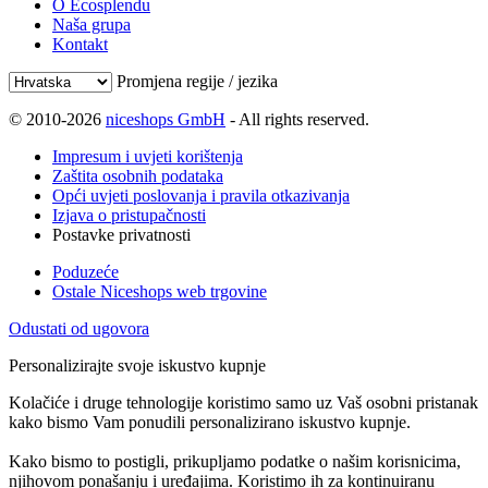
O Ecosplendu
Naša grupa
Kontakt
Promjena regije / jezika
© 2010-2026
niceshops GmbH
- All rights reserved.
Impresum i uvjeti korištenja
Zaštita osobnih podataka
Opći uvjeti poslovanja i pravila otkazivanja
Izjava o pristupačnosti
Postavke privatnosti
Poduzeće
Ostale Niceshops web trgovine
Odustati od ugovora
Personalizirajte svoje iskustvo kupnje
Kolačiće i druge tehnologije koristimo samo uz Vaš osobni pristanak
kako bismo Vam ponudili personalizirano iskustvo kupnje.
Kako bismo to postigli, prikupljamo podatke o našim korisnicima,
njihovom ponašanju i uređajima. Koristimo ih za kontinuiranu