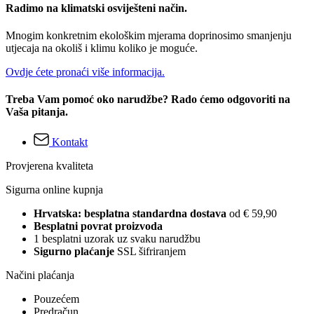
Radimo na klimatski osviješteni način.
Mnogim konkretnim ekološkim mjerama doprinosimo smanjenju
utjecaja na okoliš i klimu koliko je moguće.
Ovdje ćete pronaći više informacija.
Treba Vam pomoć oko narudžbe? Rado ćemo odgovoriti na
Vaša pitanja.
Kontakt
Provjerena kvaliteta
Sigurna online kupnja
Hrvatska: besplatna standardna dostava
od € 59,90
Besplatni povrat proizvoda
1 besplatni uzorak uz svaku narudžbu
Sigurno plaćanje
SSL šifriranjem
Načini plaćanja
Pouzećem
Predračun