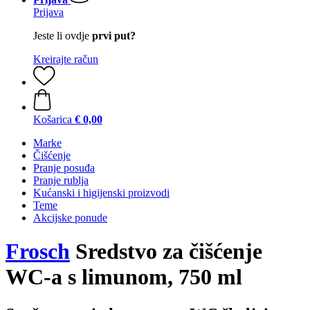
Prijava
Jeste li ovdje
prvi put?
Kreirajte račun
Košarica
€ 0,00
Marke
Čišćenje
Pranje posuđa
Pranje rublja
Kućanski i higijenski proizvodi
Teme
Akcijske ponude
Frosch
Sredstvo za čišćenje
WC-a s limunom, 750 ml