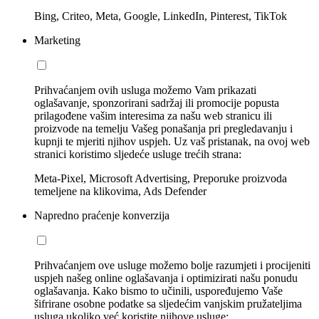
Bing, Criteo, Meta, Google, LinkedIn, Pinterest, TikTok
Marketing
Prihvaćanjem ovih usluga možemo Vam prikazati
oglašavanje, sponzorirani sadržaj ili promocije popusta
prilagođene vašim interesima za našu web stranicu ili
proizvode na temelju Vašeg ponašanja pri pregledavanju i
kupnji te mjeriti njihov uspjeh. Uz vaš pristanak, na ovoj web
stranici koristimo sljedeće usluge trećih strana:
Meta-Pixel, Microsoft Advertising, Preporuke proizvoda
temeljene na klikovima, Ads Defender
Napredno praćenje konverzija
Prihvaćanjem ove usluge možemo bolje razumjeti i procijeniti
uspjeh našeg online oglašavanja i optimizirati našu ponudu
oglašavanja. Kako bismo to učinili, uspoređujemo Vaše
šifrirane osobne podatke sa sljedećim vanjskim pružateljima
usluga ukoliko već koristite njihove usluge: