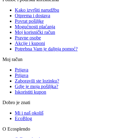
Kako izvršiti narudžbu
Otprema i dostava
Povrat pošiljke
Mogućnosti plaćanja
Moj korisnički račun
Pravne osobe
Akcije i kuponi
Potrebna Vam je daljnja pomoć?
Moj račun
Prijava
Prijava
Zaboravili ste lozinku?
Gdje je moja pošiljka?
Iskoristiti kupon
Dobro je znati
Mi i naš okoliš
EcoBlog
O Ecosplendo