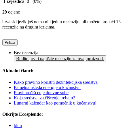
1 zvjezdica
0
(0%)
29
ocjene
hrvatski jezik još nema niti jednu recenziju, ali možete pronaći 13
recenzija na drugim jezicima.
Prikaz
Bez recenzija.
Budite prvi i napišite recenziju za ovaj proizvod.
Aktualni članci:
Kako pravilno koristiti dezinfekcijska sredstva
Pametna ušteda energije u kućanstvu
Pravilno čišćenje dnevne sobe
Koja sredstva za čišćenje trebam?
Lunarni kalendar kao pomoćnik u kućanstvu!
Otkrijte Ecosplendo:
bluu