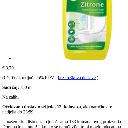
€ 3,79
(
€ 5,05 / l
, uključ. 25% PDV
-
bez troškova dostave
)
Sadržaj:
750 ml
Na zalihi
Očekivana dostava: srijeda, 12. kolovoza
, ako naručite do:
nedjelja do 23:59
.
U našem skladištu ostalo je još samo 133 komada ovog proizvoda.
Dopuna je na putu! Ukoliko se naruči više, to bi moglo utjecati na