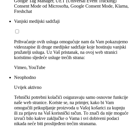
Google Tag Manager, UET (Universal Event Tracking)
Consent Mode od Microsofta, Google Consent Mode, Klarna,
Freshchat
Vanjski medijski sadržaji
Prihvaćanje ovih usluga omogućuje nam da Vam pokazujemo
videozapise ili druge medijske sadržaje koje hostiraju vanjski
pružatelji usluga. Uz Vaš pristanak, na ovoj web stranici
koristimo sljedeće usluge trećih strana:
Vimeo, YouTube
Neophodno
Uvijek aktivno
Tehnički potrebni kolačići osiguravaju samo osnovne funkcije
naše web stranice. Koriste se, na primjer, kako bi Vam
omogućili prikupljanje proizvoda u Vašoj košarici za kupnju
ili za prijavu na Vaš korisnički račun. To znači da nije moguće
izvući bilo kakve zaključke o Vama i svi dobiveni podaci
nikada neće biti proslijeđeni trećim stranama.