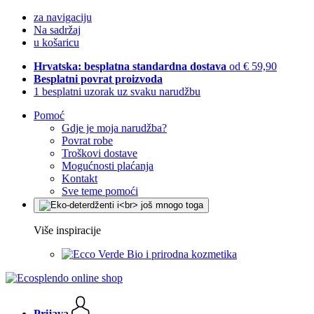
za navigaciju
Na sadržaj
u košaricu
Hrvatska: besplatna standardna dostava
od € 59,90
Besplatni povrat proizvoda
1 besplatni uzorak uz svaku narudžbu
Pomoć
Gdje je moja narudžba?
Povrat robe
Troškovi dostave
Mogućnosti plaćanja
Kontakt
Sve teme pomoći
Više inspiracije
Bio i prirodna kozmetika
Prijava