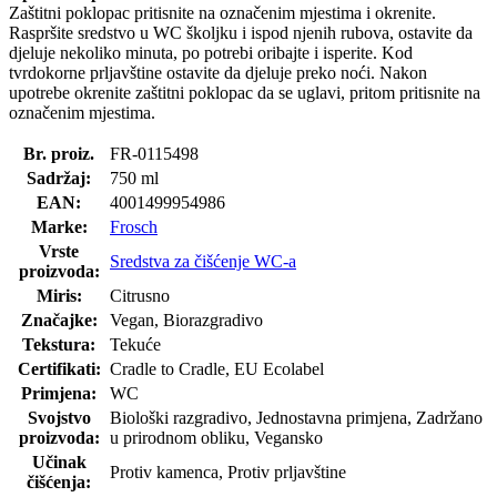
Zaštitni poklopac pritisnite na označenim mjestima i okrenite.
Raspršite sredstvo u WC školjku i ispod njenih rubova, ostavite da
djeluje nekoliko minuta, po potrebi oribajte i isperite. Kod
tvrdokorne prljavštine ostavite da djeluje preko noći. Nakon
upotrebe okrenite zaštitni poklopac da se uglavi, pritom pritisnite na
označenim mjestima.
Br. proiz.
FR-0115498
Sadržaj:
750 ml
EAN:
4001499954986
Marke:
Frosch
Vrste
Sredstva za čišćenje WC-a
proizvoda:
Miris:
Citrusno
Značajke:
Vegan, Biorazgradivo
Tekstura:
Tekuće
Certifikati:
Cradle to Cradle, EU Ecolabel
Primjena:
WC
Svojstvo
Biološki razgradivo, Jednostavna primjena, Zadržano
proizvoda:
u prirodnom obliku, Vegansko
Učinak
Protiv kamenca, Protiv prljavštine
čišćenja: