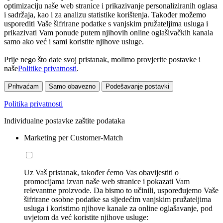
optimizaciju naše web stranice i prikazivanje personaliziranih oglasa
i sadržaja, kao i za analizu statistike korištenja. Također možemo
usporediti Vaše šifrirane podatke s vanjskim pružateljima usluga i
prikazivati Vam ponude putem njihovih online oglašivačkih kanala
samo ako već i sami koristite njihove usluge.
Prije nego što date svoj pristanak, molimo provjerite postavke i
naše
Politike privatnosti
.
Prihvaćam
Samo obavezno
Podešavanje postavki
Politika privatnosti
Individualne postavke zaštite podataka
Marketing per Customer-Match
Uz Vaš pristanak, također ćemo Vas obavijestiti o
promocijama izvan naše web stranice i pokazati Vam
relevantne proizvode. Da bismo to učinili, uspoređujemo Vaše
šifrirane osobne podatke sa sljedećim vanjskim pružateljima
usluga i koristimo njihove kanale za online oglašavanje, pod
uvjetom da već koristite njihove usluge: