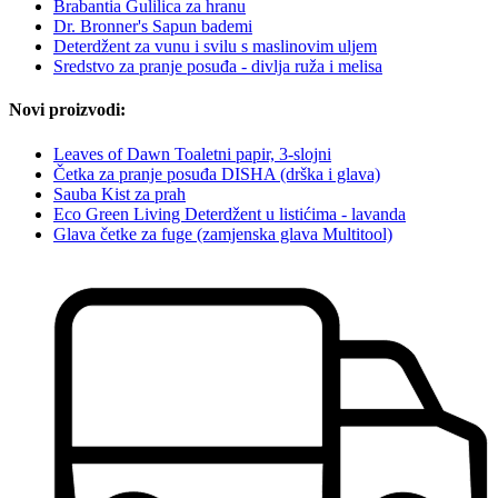
Brabantia Gulilica za hranu
Dr. Bronner's Sapun bademi
Deterdžent za vunu i svilu s maslinovim uljem
Sredstvo za pranje posuđa - divlja ruža i melisa
Novi proizvodi:
Leaves of Dawn Toaletni papir, 3-slojni
Četka za pranje posuđa DISHA (drška i glava)
Sauba Kist za prah
Eco Green Living Deterdžent u listićima - lavanda
Glava četke za fuge (zamjenska glava Multitool)